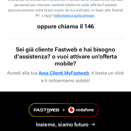
personali per ricevere contatti telefonici sulle offerte Fastweb
esclusivamente nelle fasce orarie da me indicate, in base alla finalità
#1. Leggi l'
informativa sulla privacy
.
oppure chiama il 146
Sei già cliente Fastweb e hai bisogno
d’assistenza? o vuoi attivare un’offerta
mobile?
Accedi alla tua
Area Clienti MyFastweb
, ti basta un click
e ti richiamiamo subito!
Insieme, siamo futuro