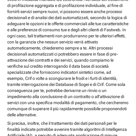
di profilazione aggregata e di profilazione individuale, al fine di
fornirti servizi sempre nuovi, vi possono essere anche processi
decisionali e di analisi dei dati automatizzati, secondo la logica di
adeguare le opzioni e le offerte commerciali alle tue caratteristiche
e alle preferenze di consumo tue e degli altri clienti di Fastweb. In
ogni caso, tali trattamenti non produrranno per te ulteriori effetti,
con la garanzia che nessun servizio verrà attivato
automaticamente, chiederemo sempre a te. Altri processi
decisionali automatizzati ci potrebbero essere in fase di pre-
attivazione dei contratti e dei servizi, quando compiamo le
verifiche sul credito interrogando il data base di società
specializzate che forniscono indicatori sintetici come, ad
esempio, Crif o volte a scongiurare le frodi e i furti di identità,
tramite interrogazione dei Database di Sogei e di Crif. Come sola
conseguenza per te, potrebbe derivarne un rinvio o un
impedimento alla conclusione di un contratto o all’attivazione di
servizi con una specifica modalità di pagamento, che cercheremo
comunque di superare il più rapidamente possibile proponendoti
delle alternative.
Si precisa, inoltre, che il trattamento dei dati personali per le
finalità indicate potrebbe avvenire tramite algoritmi di Intelligenza
Artificiale (AI), a seguito di adeguata applicazione di misure