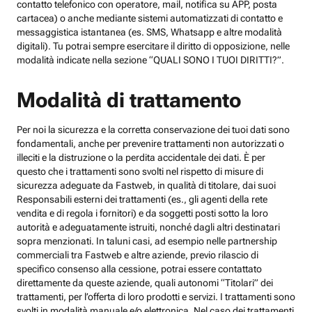
contatto telefonico con operatore, mail, notifica su APP, posta
cartacea) o anche mediante sistemi automatizzati di contatto e
messaggistica istantanea (es. SMS, Whatsapp e altre modalità
digitali). Tu potrai sempre esercitare il diritto di opposizione, nelle
modalità indicate nella sezione “QUALI SONO I TUOI DIRITTI?”.
Modalità di trattamento
Per noi la sicurezza e la corretta conservazione dei tuoi dati sono
fondamentali, anche per prevenire trattamenti non autorizzati o
illeciti e la distruzione o la perdita accidentale dei dati. È per
questo che i trattamenti sono svolti nel rispetto di misure di
sicurezza adeguate da Fastweb, in qualità di titolare, dai suoi
Responsabili esterni dei trattamenti (es., gli agenti della rete
vendita e di regola i fornitori) e da soggetti posti sotto la loro
autorità e adeguatamente istruiti, nonché dagli altri destinatari
sopra menzionati. In taluni casi, ad esempio nelle partnership
commerciali tra Fastweb e altre aziende, previo rilascio di
specifico consenso alla cessione, potrai essere contattato
direttamente da queste aziende, quali autonomi “Titolari” dei
trattamenti, per l’offerta di loro prodotti e servizi. I trattamenti sono
svolti in modalità manuale e/o elettronica. Nel caso dei trattamenti