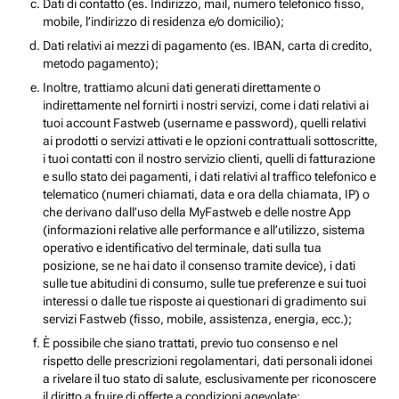
Dati di contatto (es. Indirizzo, mail, numero telefonico fisso,
mobile, l’indirizzo di residenza e/o domicilio);
Dati relativi ai mezzi di pagamento (es. IBAN, carta di credito,
metodo pagamento);
Inoltre, trattiamo alcuni dati generati direttamente o
indirettamente nel fornirti i nostri servizi, come i dati relativi ai
tuoi account Fastweb (username e password), quelli relativi
ai prodotti o servizi attivati e le opzioni contrattuali sottoscritte,
i tuoi contatti con il nostro servizio clienti, quelli di fatturazione
e sullo stato dei pagamenti, i dati relativi al traffico telefonico e
telematico (numeri chiamati, data e ora della chiamata, IP) o
che derivano dall’uso della MyFastweb e delle nostre App
(informazioni relative alle performance e all’utilizzo, sistema
operativo e identificativo del terminale, dati sulla tua
posizione, se ne hai dato il consenso tramite device), i dati
sulle tue abitudini di consumo, sulle tue preferenze e sui tuoi
interessi o dalle tue risposte ai questionari di gradimento sui
servizi Fastweb (fisso, mobile, assistenza, energia, ecc.);
È possibile che siano trattati, previo tuo consenso e nel
rispetto delle prescrizioni regolamentari, dati personali idonei
a rivelare il tuo stato di salute, esclusivamente per riconoscere
il diritto a fruire di offerte a condizioni agevolate;