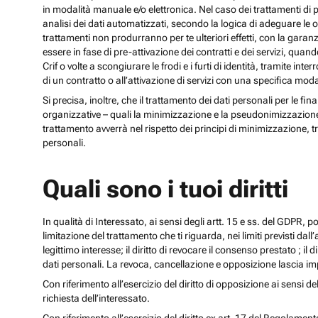
in modalità manuale e/o elettronica. Nel caso dei trattamenti di p
analisi dei dati automatizzati, secondo la logica di adeguare le opz
trattamenti non produrranno per te ulteriori effetti, con la gara
essere in fase di pre-attivazione dei contratti e dei servizi, qua
Crif o volte a scongiurare le frodi e i furti di identità, tramite
di un contratto o all’attivazione di servizi con una specifica m
Si precisa, inoltre, che il trattamento dei dati personali per le fi
organizzative – quali la minimizzazione e la pseudonimizzazione – i
trattamento avverrà nel rispetto dei principi di minimizzazione, t
personali.
Quali sono i tuoi diritti
In qualità di Interessato, ai sensi degli artt. 15 e ss. del GDPR, potra
limitazione del trattamento che ti riguarda, nei limiti previsti dal
legittimo interesse; il diritto di revocare il consenso prestato ; il 
dati personali. La revoca, cancellazione e opposizione lascia impr
Con riferimento all’esercizio del diritto di opposizione ai sensi de
richiesta dell’interessato.