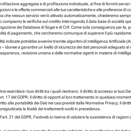
rofilazione aggregata e di profilazione individuale, al fine di fornirti serv
ioni e le offerte commerciali alle tue caratteristiche e alle preferenze di co
nzia che nessun servizio verrà attivato automaticamente, chiederemo sempre 
ndo compiamo le verifiche sul credito interrogando il data base di società s
 interrogazione dei Database di Sogei e di Crif. Come sola conseguenza per t
odalità di pagamento, che cercheremo comunque di superare il più rapidamen
nalità indicate potrebbe avvenire tramite algoritmi di Intelligenza Artificiale
donee a garantire un livello di sicurezza dei dati personali adeguato al risch
rasparenza, revisione umana e delle normative vigenti in materia di Intellig
i esercitare i tuoi diritti tra i quali rientrano: il diritto di accesso ai tuoi Dati
l’art. 17 del GDPR; il diritto di opporti al loro trattamento in qualsiasi momen
diritto alla portabilità dei Dati nei casi previsti dalla Normativa Privacy; il d
egiudicata la liceità dei trattamenti svolti in precedenza.
ll’art. 21 del GDPR, Fastweb si riserva di valutare la sussistenza di ragioni 