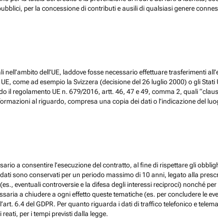
ubblici, per la concessione di contributi e ausili di qualsiasi genere conne
 nell’ambito dell’UE, laddove fosse necessario effettuare trasferimenti all’
, come ad esempio la Svizzera (decisione del 26 luglio 2000) o gli Stati Un
do il regolamento UE n. 679/2016, artt. 46, 47 e 49, comma 2, quali “claus
ormazioni al riguardo, compresa una copia dei dati o l’indicazione del luogo 
ario a consentire l’esecuzione del contratto, al fine di rispettare gli obblig
, i dati sono conservati per un periodo massimo di 10 anni, legato alla prescri
(es., eventuali controversie e la difesa degli interessi reciproci) nonché per 
ia a chiudere a ogni effetto queste tematiche (es. per concludere le eventu
l’art. 6.4 del GDPR. Per quanto riguarda i dati di traffico telefonico e tel
eati, per i tempi previsti dalla legge.