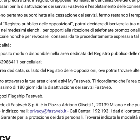
o, si precisa che, a seguito di apposita richiesta, la cancellazione dei dati 
ari per la disattivazione dei servizi Fastweb e l’espletamento delle connes
ono pertanto subordinate alla cessazione dei servizi, fermo restando i temp
 al “Registro pubblico delle opposizioni”, potrai decidere di iscrivere la tu
 nei medesimi elenchi, per opporti alla ricezione di telefonate promozionali o a
le nonché per revocare i consensi da te precedentemente espressi a tal 
alità:
posito modulo disponibile nella area dedicata del Registro pubblico delle o
42986411 per cellulari;
rea dedicata, sul sito del Registro delle Opposizioni, ove potrai trovare ult
attraverso la tua area clienti attivi MyFastweb. Ti ricordiamo che l’area cli
assimo di 180 giorni dalla disattivazione dei servizi Fastweb.
Negozi Flagship Fastweb.
 la sede di Fastweb S.p.A. è in Piazza Adriano Olivetti 1, 20139 Milano e che
 Indirizzo mail:
privacy@fastweb.it
- Call Center: 192 193. I dati di contat
l Garante per la protezione dei dati personali. Troverai indicate le modalità 
acy