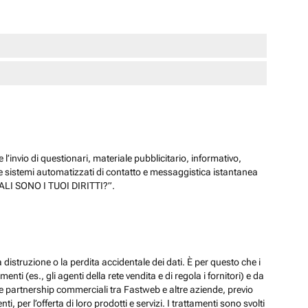
 l’invio di questionari, materiale pubblicitario, informativo,
e sistemi automatizzati di contatto e messaggistica istantanea
“QUALI SONO I TUOI DIRITTI?”.
 distruzione o la perdita accidentale dei dati. È per questo che i
ti (es., gli agenti della rete vendita e di regola i fornitori) e da
lle partnership commerciali tra Fastweb e altre aziende, previo
 per l’offerta di loro prodotti e servizi. I trattamenti sono svolti