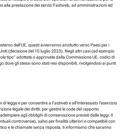
ssi alla prestazione dei servizi Fastweb, ad amministrazioni ed
esterno dell’UE, questi avverranno anzitutto verso Paesi per i
iti (decisione del 10 luglio 2023). Negli altri casi (ad esempio
ole tipo” adottate o approvate dalla Commissione UE, codici di
dove gli stessi sono stati resi disponibili, rivolgendosi ai punti
hi di legge e per consentire a Fastweb e all’Interessato l’esercizio
zione legale dei diritti, per gestire le code del rapporto
adempiere agli obblighi di conservazione previsti dalle leggi. Il
ali controversie), salvo per finalità ulteriori e compatibili con
ematico e le chiamate senza risposta, ti informiamo che saranno