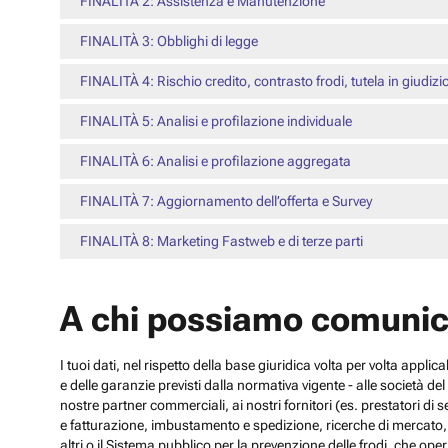
FINALITÀ 2: Assistenza e Manutenzione
FINALITÀ 3: Obblighi di legge
FINALITÀ 4: Rischio credito, contrasto frodi, tutela in giudizi
FINALITÀ 5: Analisi e profilazione individuale
FINALITÀ 6: Analisi e profilazione aggregata
FINALITÀ 7: Aggiornamento dell’offerta e Survey
FINALITÀ 8: Marketing Fastweb e di terze parti
A chi possiamo comunic
I tuoi dati, nel rispetto della base giuridica volta per volta appli
e delle garanzie previsti dalla normativa vigente - alle società d
nostre partner commerciali, ai nostri fornitori (es. prestatori di
e fatturazione, imbustamento e spedizione, ricerche di mercato, con
altri o il Sistema pubblico per la prevenzione delle frodi, che operi