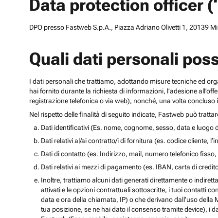
Data protection officer 
DPO presso Fastweb S.p.A., Piazza Adriano Olivetti 1, 20139 Mila
Quali dati personali pos
I dati personali che trattiamo, adottando misure tecniche ed orga
hai fornito durante la richiesta di informazioni, l’adesione all’of
registrazione telefonica o via web), nonché, una volta concluso il
Nel rispetto delle finalità di seguito indicate, Fastweb può tratta
Dati identificativi (Es. nome, cognome, sesso, data e luogo d
Dati relativi al/ai contratto/i di fornitura (es. codice cliente, 
Dati di contatto (es. Indirizzo, mail, numero telefonico fisso, 
Dati relativi ai mezzi di pagamento (es. IBAN, carta di cred
Inoltre, trattiamo alcuni dati generati direttamente o indiretta
attivati e le opzioni contrattuali sottoscritte, i tuoi contatti c
data e ora della chiamata, IP) o che derivano dall’uso della M
tua posizione, se ne hai dato il consenso tramite device), i da