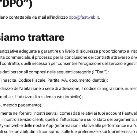
(“DPO”)
no contattabile via mail all’indirizzo
dpo@fastweb.it
.
siamo trattare
nizzative adeguate a garantire un livello di sicurezza proporzionato al ris
ferta commerciale, il processo per la conclusione dei contratti attraverso di
 contratto, quelli necessari per consentire l’erogazione del servizio e gesti
re dati personali compresi nelle seguenti categorie (i “Dati”):
i nascita, Codice Fiscale, Partita IVA, documento identità);
l’indirizzo dell’abitazione o sede di attivazione, il codice di migrazione, numero 
mobile, l’indirizzo di residenza e/o domicilio);
ito, metodo pagamento);
mente nel fornirti i nostri servizi, come i dati relativi ai tuoi account Fastw
on il nostro servizio clienti, quelli di fatturazione e sullo stato dei pagamenti,
yFastweb e delle nostre App (informazioni relative alle performance e all’uti
ti sulle tue abitudini di consumo, sulle tue preferenze e sui tuoi interessi o 