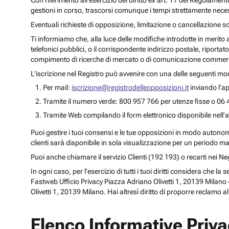
Con riferimento all’esercizio del diritto ex art. 17 del Regolament
gestioni in corso, trascorsi comunque i tempi strettamente necess
Eventuali richieste di opposizione, limitazione o cancellazione s
Ti informiamo che, alla luce delle modifiche introdotte in merito
telefonici pubblici, o il corrispondente indirizzo postale, riportato
compimento di ricerche di mercato o di comunicazione commercia
L’iscrizione nel Registro può avvenire con una delle seguenti mod
Per mail:
iscrizione@registrodelleopposizioni.it
inviando l’ap
Tramite il numero verde: 800 957 766 per utenze fisse o 06 
Tramite Web compilando il form elettronico disponibile nell’a
Puoi gestire i tuoi consensi e le tue opposizioni in modo autonomo 
clienti sarà disponibile in sola visualizzazione per un periodo m
Puoi anche chiamare il servizio Clienti (192 193) o recarti nei 
In ogni caso, per l’esercizio di tutti i tuoi diritti considera che
Fastweb Ufficio Privacy Piazza Adriano Olivetti 1, 20139 Milano -
Olivetti 1, 20139 Milano. Hai altresì diritto di proporre reclamo a
Elenco Informative Priv