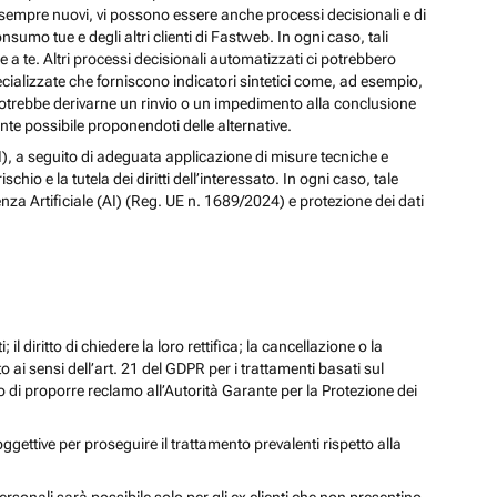
izi sempre nuovi, vi possono essere anche processi decisionali e di
nsumo tue e degli altri clienti di Fastweb. In ogni caso, tali
a te. Altri processi decisionali automatizzati ci potrebbero
pecializzate che forniscono indicatori sintetici come, ad esempio,
e, potrebbe derivarne un rinvio o un impedimento alla conclusione
te possibile proponendoti delle alternative.
 (AI), a seguito di adeguata applicazione di misure tecniche e
io e la tutela dei diritti dell’interessato. In ogni caso, tale
enza Artificiale (AI) (Reg. UE n. 1689/2024) e protezione dei dati
; il diritto di chiedere la loro rettifica; la cancellazione o la
to ai sensi dell’art. 21 del GDPR per i trattamenti basati sul
iritto di proporre reclamo all’Autorità Garante per la Protezione dei
oggettive per proseguire il trattamento prevalenti rispetto alla