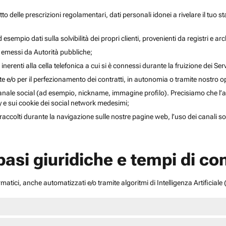
to delle prescrizioni regolamentari, dati personali idonei a rivelare il tuo sta
esempio dati sulla solvibilità dei propri clienti, provenienti da registri e arch
i emessi da Autorità pubbliche;
inerenti alla cella telefonica a cui si è connessi durante la fruizione dei Serv
ente e/o per il perfezionamento dei contratti, in autonomia o tramite nostro 
anale social (ad esempio, nickname, immagine profilo). Precisiamo che l’acce
acy e sui cookie dei social network medesimi;
li raccolti durante la navigazione sulle nostre pagine web, l’uso dei canali 
 basi giuridiche e tempi di c
atici, anche automatizzati e/o tramite algoritmi di Intelligenza Artificiale (A