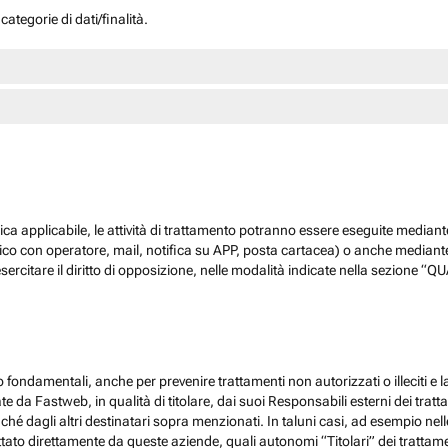
ategorie di dati/finalità.
dica applicabile, le attività di trattamento potranno essere eseguite mediante
nico con operatore, mail, notifica su APP, posta cartacea) o anche mediant
sercitare il diritto di opposizione, nelle modalità indicate nella sezione 
 fondamentali, anche per prevenire trattamenti non autorizzati o illeciti e la
 da Fastweb, in qualità di titolare, dai suoi Responsabili esterni dei trattamen
nché dagli altri destinatari sopra menzionati. In taluni casi, ad esempio ne
ato direttamente da queste aziende, quali autonomi “Titolari” dei trattamenti,