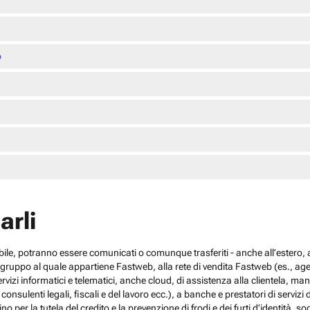
o
arli
cabile, potranno essere comunicati o comunque trasferiti - anche all’estero, al
el gruppo al quale appartiene Fastweb, alla rete di vendita Fastweb (es., agen
 servizi informatici e telematici, anche cloud, di assistenza alla clientela,
sulenti legali, fiscali e del lavoro ecc.), a banche e prestatori di servizi d
no per la tutela del credito e la prevenzione di frodi e dei furti d’identità, s