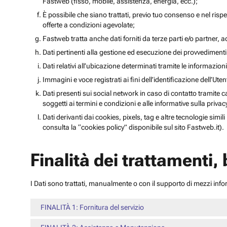
Fastweb (fisso, mobile, assistenza, energia, ecc.);
È possibile che siano trattati, previo tuo consenso e nel rispet
offerte a condizioni agevolate;
Fastweb tratta anche dati forniti da terze parti e/o partner, ad 
Dati pertinenti alla gestione ed esecuzione dei provvediment
Dati relativi all’ubicazione determinati tramite le informazioni 
Immagini e voce registrati ai fini dell’identificazione dell’Ut
Dati presenti sui social network in caso di contatto tramite c
soggetti ai termini e condizioni e alle informative sulla priv
Dati derivanti dai cookies, pixels, tag e altre tecnologie simi
consulta la “cookies policy” disponibile sul sito Fastweb.it).
Finalità dei trattamenti,
I Dati sono trattati, manualmente o con il supporto di mezzi inform
FINALITÀ 1: Fornitura del servizio