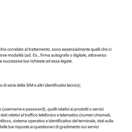
chio correlato al trattamento, sono essenzialmente quelli che ci
verse modalità (ad. Es., firma autografa o digitale, attraverso
re successive tue richieste ad essa legate.
di serie della SIM e altri identificativi tecnici);
eb (username e password), quelli relativi ai prodotti o servizi
 i dati relativi al traffico telefonico e telematico (numeri chiamati,
lizzo, sistema operativo e identificativo del terminale, dati sulla
dalle tue risposte ai questionari di gradimento sui servizi