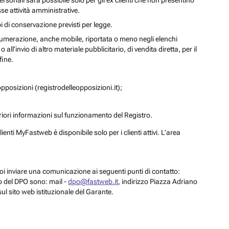
personali sarà possibile solo per gli ex clienti che non presentino
se attività amministrative.
i di conservazione previsti per legge.
a numerazione, anche mobile, riportata o meno negli elenchi
ll’invio di altro materiale pubblicitario, di vendita diretta, per il
fine.
pposizioni (registrodelleopposizioni.it);
eriori informazioni sul funzionamento del Registro.
enti MyFastweb è disponibile solo per i clienti attivi. L’area
 puoi inviare una comunicazione ai seguenti punti di contatto:
to del DPO sono: mail -
dpo@fastweb.it
, indirizzo Piazza Adriano
sul sito web istituzionale del Garante.