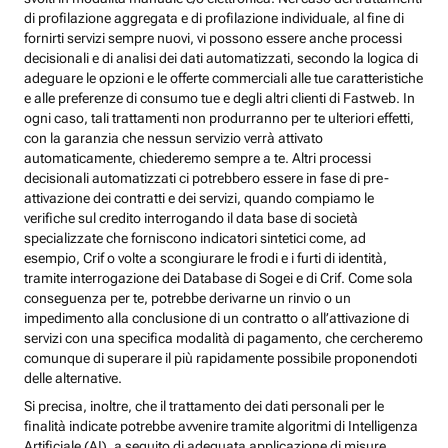
di profilazione aggregata e di profilazione individuale, al fine di
fornirti servizi sempre nuovi, vi possono essere anche processi
decisionali e di analisi dei dati automatizzati, secondo la logica di
adeguare le opzioni e le offerte commerciali alle tue caratteristiche
e alle preferenze di consumo tue e degli altri clienti di Fastweb. In
ogni caso, tali trattamenti non produrranno per te ulteriori effetti,
con la garanzia che nessun servizio verrà attivato
automaticamente, chiederemo sempre a te. Altri processi
decisionali automatizzati ci potrebbero essere in fase di pre-
attivazione dei contratti e dei servizi, quando compiamo le
verifiche sul credito interrogando il data base di società
specializzate che forniscono indicatori sintetici come, ad
esempio, Crif o volte a scongiurare le frodi e i furti di identità,
tramite interrogazione dei Database di Sogei e di Crif. Come sola
conseguenza per te, potrebbe derivarne un rinvio o un
impedimento alla conclusione di un contratto o all’attivazione di
servizi con una specifica modalità di pagamento, che cercheremo
comunque di superare il più rapidamente possibile proponendoti
delle alternative.
Si precisa, inoltre, che il trattamento dei dati personali per le
finalità indicate potrebbe avvenire tramite algoritmi di Intelligenza
Artificiale (AI), a seguito di adeguata applicazione di misure