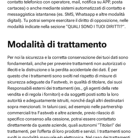
contatto telefonico con operatore, mail, notifica su APP, posta
cartacea) o anche mediante sistemi automatizzati di contatto e
messaggistica istantanea (es. SMS, Whatsapp e altre modalità
digitali). Tu potrai sempre esercitare il diritto di opposizione, nelle
modalità indicate nella sezione “QUALI SONO I TUOI DIRITTI?”.
Modalità di trattamento
Per noi la sicurezza e la corretta conservazione dei tuoi dati sono
fondamentali, anche per prevenire trattamenti non autorizzati o
illeciti e la distruzione o la perdita accidentale dei dati. È per
questo che i trattamenti sono svolti nel rispetto di misure di
sicurezza adeguate da Fastweb, in qualità di titolare, dai suoi
Responsabili esterni dei trattamenti (es., gli agenti della rete
vendita e di regola i fornitori) e da soggetti posti sotto la loro
autorità e adeguatamente istruiti, nonché dagli altri destinatari
sopra menzionati. In taluni casi, ad esempio nelle partnership
commerciali tra Fastweb e altre aziende, previo rilascio di
specifico consenso alla cessione, potrai essere contattato
direttamente da queste aziende, quali autonomi “Titolari” dei
trattamenti, per l’offerta di loro prodotti e servizi. I trattamenti sono
svolti in modalità manuale e/o elettronica. Nel caso dei trattamenti