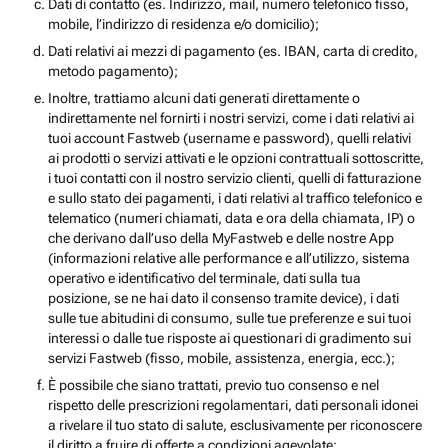
Dati di contatto (es. Indirizzo, mail, numero telefonico fisso,
mobile, l’indirizzo di residenza e/o domicilio);
Dati relativi ai mezzi di pagamento (es. IBAN, carta di credito,
metodo pagamento);
Inoltre, trattiamo alcuni dati generati direttamente o
indirettamente nel fornirti i nostri servizi, come i dati relativi ai
tuoi account Fastweb (username e password), quelli relativi
ai prodotti o servizi attivati e le opzioni contrattuali sottoscritte,
i tuoi contatti con il nostro servizio clienti, quelli di fatturazione
e sullo stato dei pagamenti, i dati relativi al traffico telefonico e
telematico (numeri chiamati, data e ora della chiamata, IP) o
che derivano dall’uso della MyFastweb e delle nostre App
(informazioni relative alle performance e all’utilizzo, sistema
operativo e identificativo del terminale, dati sulla tua
posizione, se ne hai dato il consenso tramite device), i dati
sulle tue abitudini di consumo, sulle tue preferenze e sui tuoi
interessi o dalle tue risposte ai questionari di gradimento sui
servizi Fastweb (fisso, mobile, assistenza, energia, ecc.);
È possibile che siano trattati, previo tuo consenso e nel
rispetto delle prescrizioni regolamentari, dati personali idonei
a rivelare il tuo stato di salute, esclusivamente per riconoscere
il diritto a fruire di offerte a condizioni agevolate;