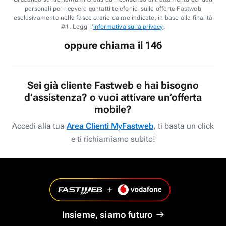
personali per ricevere contatti telefonici sulle offerte Fastweb
esclusivamente nelle fasce orarie da me indicate, in base alla finalità
#1. Leggi l'
informativa sulla privacy
.
oppure chiama il 146
Sei già cliente Fastweb e hai bisogno
d’assistenza? o vuoi attivare un’offerta
mobile?
Accedi alla tua
Area Clienti MyFastweb
, ti basta un click
e ti richiamiamo subito!
Insieme, siamo futuro