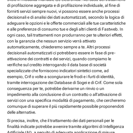
di profilazione aggregata e di profilazione individuale, al fine di
fornirti servizi sempre nuovi, vi possono essere anche processi
decisionali e di analisi dei dati automatizzati, secondo la logica di
adeguare le opzioni e le offerte commerciali alle tue caratteristiche
e alle preferenze di consumo tue e degli altri clienti di Fastweb. In
ogni caso, tali trattamenti non produrranno per te ulteriori effetti,
con la garanzia che nessun servizio verrà attivato
automaticamente, chiederemo sempre a te. Altri processi
decisionali automatizzati ci potrebbero essere in fase di pre-
attivazione dei contratti e dei servizi, quando compiamo le
verifiche sul credito interrogando il data base di società
specializzate che forniscono indicatori sintetici come, ad
esempio, Crif o volte a scongiurare le frodi e i furti di identità,
tramite interrogazione dei Database di Sogei e di Crif. Come sola
conseguenza per te, potrebbe derivarne un rinvio o un
impedimento alla conclusione di un contratto o all’attivazione di
servizi con una specifica modalità di pagamento, che cercheremo
comunque di superare il più rapidamente possibile proponendoti
delle alternative.
Si precisa, inoltre, che il trattamento dei dati personali per le
finalità indicate potrebbe avvenire tramite algoritmi di Intelligenza
Artificiale (AI), a seguito di adeguata applicazione di misure