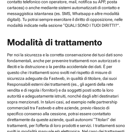
contatto telefonico con operatore, mail, notifica su APP, posta
cartacea) o anche mediante sistemi automatizzati di contatto e
messaggistica istantanea (es. SMS, Whatsapp e altre modalità
digitali). Tu potrai sempre esercitare il diritto di opposizione, nelle
modalità indicate nella sezione “QUALI SONO I TUOI DIRITTI?”.
Modalità di trattamento
Per noi la sicurezza e la corretta conservazione dei tuoi dati sono
fondamentali, anche per prevenire trattamenti non autorizzati o
illeciti e la distruzione o la perdita accidentale dei dati. È per
questo che i trattamenti sono svolti nel rispetto di misure di
sicurezza adeguate da Fastweb, in qualità di titolare, dai suoi
Responsabili esterni dei trattamenti (es., gli agenti della rete
vendita e di regola i fornitori) e da soggetti posti sotto la loro
autorità e adeguatamente istruiti, nonché dagli altri destinatari
sopra menzionati. In taluni casi, ad esempio nelle partnership
commerciali tra Fastweb e altre aziende, previo rilascio di
specifico consenso alla cessione, potrai essere contattato
direttamente da queste aziende, quali autonomi “Titolari” dei
trattamenti, per l’offerta di loro prodotti e servizi. I trattamenti sono
svolti in modalità manuale e/o elettronica. Nel caso dei trattamenti