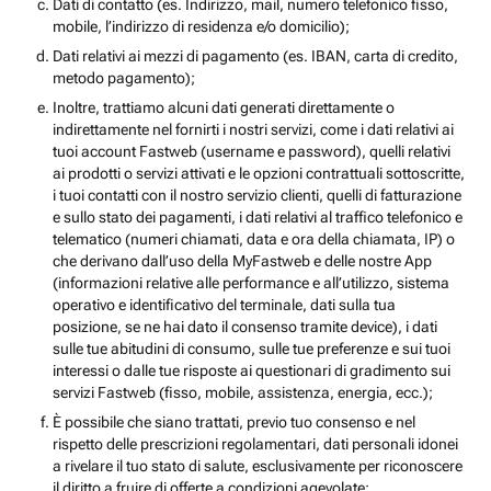
Dati di contatto (es. Indirizzo, mail, numero telefonico fisso,
mobile, l’indirizzo di residenza e/o domicilio);
Dati relativi ai mezzi di pagamento (es. IBAN, carta di credito,
metodo pagamento);
Inoltre, trattiamo alcuni dati generati direttamente o
indirettamente nel fornirti i nostri servizi, come i dati relativi ai
tuoi account Fastweb (username e password), quelli relativi
ai prodotti o servizi attivati e le opzioni contrattuali sottoscritte,
i tuoi contatti con il nostro servizio clienti, quelli di fatturazione
e sullo stato dei pagamenti, i dati relativi al traffico telefonico e
telematico (numeri chiamati, data e ora della chiamata, IP) o
che derivano dall’uso della MyFastweb e delle nostre App
(informazioni relative alle performance e all’utilizzo, sistema
operativo e identificativo del terminale, dati sulla tua
posizione, se ne hai dato il consenso tramite device), i dati
sulle tue abitudini di consumo, sulle tue preferenze e sui tuoi
interessi o dalle tue risposte ai questionari di gradimento sui
servizi Fastweb (fisso, mobile, assistenza, energia, ecc.);
È possibile che siano trattati, previo tuo consenso e nel
rispetto delle prescrizioni regolamentari, dati personali idonei
a rivelare il tuo stato di salute, esclusivamente per riconoscere
il diritto a fruire di offerte a condizioni agevolate;