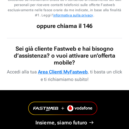
personali per ricevere contatti telefonici sulle offerte Fastweb
esclusivamente nelle fasce orarie da me indicate, in base alla finalità
#1. Leggi l'
informativa sulla privacy
.
oppure chiama il 146
Sei già cliente Fastweb e hai bisogno
d’assistenza? o vuoi attivare un’offerta
mobile?
Accedi alla tua
Area Clienti MyFastweb
, ti basta un click
e ti richiamiamo subito!
Insieme, siamo futuro