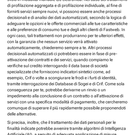
di profilazione aggregata e di profilazione individuale, al fine di
fornirti servizi sempre nuovi, vi possono essere anche processi
decisionali e di analisi dei dati automatizzati, secondo la logica di
adeguare le opzioni e le offerte commerciali alle tue caratteristiche
e alle preferenze di consumo tue e degli altri clienti di Fastweb. In
ogni caso, tali trattamenti non produrranno per te ulteriori effetti,
con la garanzia che nessun servizio verrà attivato
automaticamente, chiederemo sempre a te. Altri processi
decisionali automatizzati ci potrebbero essere in fase di pre-
attivazione dei contratti e dei servizi, quando compiamo le
verifiche sul credito interrogando il data base di società
specializzate che forniscono indicatori sintetici come, ad
esempio, Crif o volte a scongiurare le frodi e i furti di identità,
tramite interrogazione dei Database di Sogei e di Crif. Come sola
conseguenza per te, potrebbe derivarne un rinvio o un
impedimento alla conclusione di un contratto o all’attivazione di
servizi con una specifica modalità di pagamento, che cercheremo
comunque di superare il più rapidamente possibile proponendoti
delle alternative.
Si precisa, inoltre, che il trattamento dei dati personali per le
finalità indicate potrebbe avvenire tramite algoritmi di Intelligenza
Artificiale (AI), a seguito di adeguata applicazione di misure