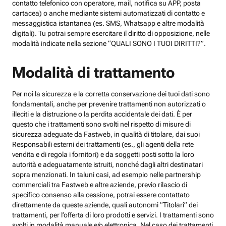
contatto telefonico con operatore, mail, notifica su APP, posta
cartacea) o anche mediante sistemi automatizzati di contatto e
messaggistica istantanea (es. SMS, Whatsapp e altre modalità
digitali). Tu potrai sempre esercitare il diritto di opposizione, nelle
modalità indicate nella sezione “QUALI SONO I TUOI DIRITTI?”.
Modalità di trattamento
Per noi la sicurezza e la corretta conservazione dei tuoi dati sono
fondamentali, anche per prevenire trattamenti non autorizzati o
illeciti e la distruzione o la perdita accidentale dei dati. È per
questo che i trattamenti sono svolti nel rispetto di misure di
sicurezza adeguate da Fastweb, in qualità di titolare, dai suoi
Responsabili esterni dei trattamenti (es., gli agenti della rete
vendita e di regola i fornitori) e da soggetti posti sotto la loro
autorità e adeguatamente istruiti, nonché dagli altri destinatari
sopra menzionati. In taluni casi, ad esempio nelle partnership
commerciali tra Fastweb e altre aziende, previo rilascio di
specifico consenso alla cessione, potrai essere contattato
direttamente da queste aziende, quali autonomi “Titolari” dei
trattamenti, per l’offerta di loro prodotti e servizi. I trattamenti sono
svolti in modalità manuale e/o elettronica. Nel caso dei trattamenti