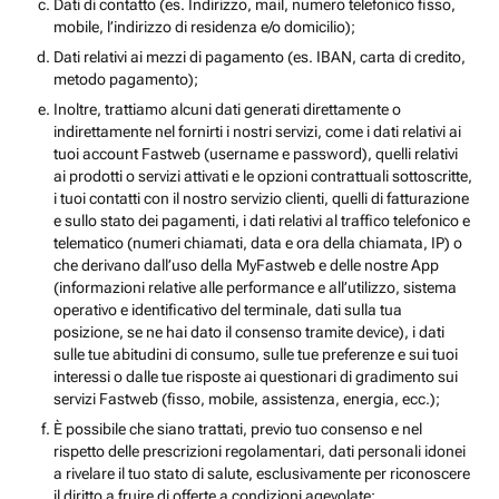
Dati di contatto (es. Indirizzo, mail, numero telefonico fisso,
mobile, l’indirizzo di residenza e/o domicilio);
Dati relativi ai mezzi di pagamento (es. IBAN, carta di credito,
metodo pagamento);
Inoltre, trattiamo alcuni dati generati direttamente o
indirettamente nel fornirti i nostri servizi, come i dati relativi ai
tuoi account Fastweb (username e password), quelli relativi
ai prodotti o servizi attivati e le opzioni contrattuali sottoscritte,
i tuoi contatti con il nostro servizio clienti, quelli di fatturazione
e sullo stato dei pagamenti, i dati relativi al traffico telefonico e
telematico (numeri chiamati, data e ora della chiamata, IP) o
che derivano dall’uso della MyFastweb e delle nostre App
(informazioni relative alle performance e all’utilizzo, sistema
operativo e identificativo del terminale, dati sulla tua
posizione, se ne hai dato il consenso tramite device), i dati
sulle tue abitudini di consumo, sulle tue preferenze e sui tuoi
interessi o dalle tue risposte ai questionari di gradimento sui
servizi Fastweb (fisso, mobile, assistenza, energia, ecc.);
È possibile che siano trattati, previo tuo consenso e nel
rispetto delle prescrizioni regolamentari, dati personali idonei
a rivelare il tuo stato di salute, esclusivamente per riconoscere
il diritto a fruire di offerte a condizioni agevolate;