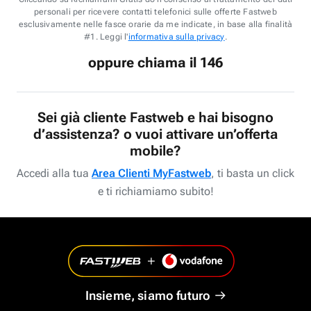
personali per ricevere contatti telefonici sulle offerte Fastweb
esclusivamente nelle fasce orarie da me indicate, in base alla finalità
#1. Leggi l'
informativa sulla privacy
.
oppure chiama il 146
Sei già cliente Fastweb e hai bisogno
d’assistenza? o vuoi attivare un’offerta
mobile?
Accedi alla tua
Area Clienti MyFastweb
, ti basta un click
e ti richiamiamo subito!
Insieme, siamo futuro