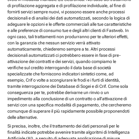
di profilazione aggregata e di profilazione individuale, al fine di
fornirti servizi sempre nuovi, vi possono essere anche processi
decisionali e di analisi dei dati automatizzati, secondo la logica di
adeguare le opzioni e le offerte commerciali alle tue caratteristiche
e alle preferenze di consumo tue e degli altri clienti di Fastweb. In
ogni caso, tali trattamenti non produrranno per te ulteriori effetti,
con la garanzia che nessun servizio verrà attivato
automaticamente, chiederemo sempre a te. Altri processi
decisionali automatizzati ci potrebbero essere in fase di pre-
attivazione dei contratti e dei servizi, quando compiamo le
verifiche sul credito interrogando il data base di società
specializzate che forniscono indicatori sintetici come, ad
esempio, Crif o volte a scongiurare le frodi e i furti di identità,
tramite interrogazione dei Database di Sogei e di Crif. Come sola
conseguenza per te, potrebbe derivarne un rinvio o un
impedimento alla conclusione di un contratto o all’attivazione di
servizi con una specifica modalità di pagamento, che cercheremo
comunque di superare il più rapidamente possibile proponendoti
delle alternative.
Si precisa, inoltre, che il trattamento dei dati personali per le
finalità indicate potrebbe avvenire tramite algoritmi di Intelligenza
Artificiale (AI), a seguito di adeguata applicazione di misure