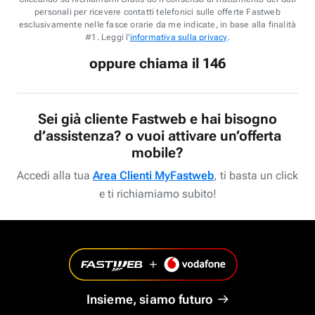
personali per ricevere contatti telefonici sulle offerte Fastweb
esclusivamente nelle fasce orarie da me indicate, in base alla finalità
#1. Leggi l'
informativa sulla privacy
.
oppure chiama il 146
Sei già cliente Fastweb e hai bisogno
d’assistenza? o vuoi attivare un’offerta
mobile?
Accedi alla tua
Area Clienti MyFastweb
, ti basta un click
e ti richiamiamo subito!
Insieme, siamo futuro