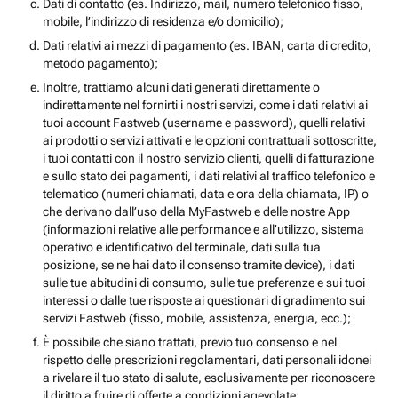
Dati di contatto (es. Indirizzo, mail, numero telefonico fisso,
mobile, l’indirizzo di residenza e/o domicilio);
Dati relativi ai mezzi di pagamento (es. IBAN, carta di credito,
metodo pagamento);
Inoltre, trattiamo alcuni dati generati direttamente o
indirettamente nel fornirti i nostri servizi, come i dati relativi ai
tuoi account Fastweb (username e password), quelli relativi
ai prodotti o servizi attivati e le opzioni contrattuali sottoscritte,
i tuoi contatti con il nostro servizio clienti, quelli di fatturazione
e sullo stato dei pagamenti, i dati relativi al traffico telefonico e
telematico (numeri chiamati, data e ora della chiamata, IP) o
che derivano dall’uso della MyFastweb e delle nostre App
(informazioni relative alle performance e all’utilizzo, sistema
operativo e identificativo del terminale, dati sulla tua
posizione, se ne hai dato il consenso tramite device), i dati
sulle tue abitudini di consumo, sulle tue preferenze e sui tuoi
interessi o dalle tue risposte ai questionari di gradimento sui
servizi Fastweb (fisso, mobile, assistenza, energia, ecc.);
È possibile che siano trattati, previo tuo consenso e nel
rispetto delle prescrizioni regolamentari, dati personali idonei
a rivelare il tuo stato di salute, esclusivamente per riconoscere
il diritto a fruire di offerte a condizioni agevolate;