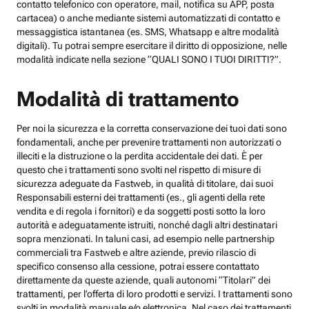
contatto telefonico con operatore, mail, notifica su APP, posta
cartacea) o anche mediante sistemi automatizzati di contatto e
messaggistica istantanea (es. SMS, Whatsapp e altre modalità
digitali). Tu potrai sempre esercitare il diritto di opposizione, nelle
modalità indicate nella sezione “QUALI SONO I TUOI DIRITTI?”.
Modalità di trattamento
Per noi la sicurezza e la corretta conservazione dei tuoi dati sono
fondamentali, anche per prevenire trattamenti non autorizzati o
illeciti e la distruzione o la perdita accidentale dei dati. È per
questo che i trattamenti sono svolti nel rispetto di misure di
sicurezza adeguate da Fastweb, in qualità di titolare, dai suoi
Responsabili esterni dei trattamenti (es., gli agenti della rete
vendita e di regola i fornitori) e da soggetti posti sotto la loro
autorità e adeguatamente istruiti, nonché dagli altri destinatari
sopra menzionati. In taluni casi, ad esempio nelle partnership
commerciali tra Fastweb e altre aziende, previo rilascio di
specifico consenso alla cessione, potrai essere contattato
direttamente da queste aziende, quali autonomi “Titolari” dei
trattamenti, per l’offerta di loro prodotti e servizi. I trattamenti sono
svolti in modalità manuale e/o elettronica. Nel caso dei trattamenti