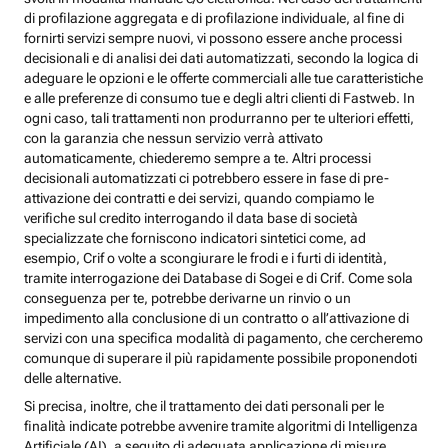
di profilazione aggregata e di profilazione individuale, al fine di
fornirti servizi sempre nuovi, vi possono essere anche processi
decisionali e di analisi dei dati automatizzati, secondo la logica di
adeguare le opzioni e le offerte commerciali alle tue caratteristiche
e alle preferenze di consumo tue e degli altri clienti di Fastweb. In
ogni caso, tali trattamenti non produrranno per te ulteriori effetti,
con la garanzia che nessun servizio verrà attivato
automaticamente, chiederemo sempre a te. Altri processi
decisionali automatizzati ci potrebbero essere in fase di pre-
attivazione dei contratti e dei servizi, quando compiamo le
verifiche sul credito interrogando il data base di società
specializzate che forniscono indicatori sintetici come, ad
esempio, Crif o volte a scongiurare le frodi e i furti di identità,
tramite interrogazione dei Database di Sogei e di Crif. Come sola
conseguenza per te, potrebbe derivarne un rinvio o un
impedimento alla conclusione di un contratto o all’attivazione di
servizi con una specifica modalità di pagamento, che cercheremo
comunque di superare il più rapidamente possibile proponendoti
delle alternative.
Si precisa, inoltre, che il trattamento dei dati personali per le
finalità indicate potrebbe avvenire tramite algoritmi di Intelligenza
Artificiale (AI), a seguito di adeguata applicazione di misure