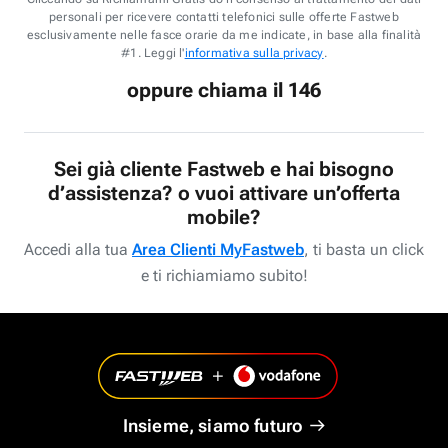
personali per ricevere contatti telefonici sulle offerte Fastweb
esclusivamente nelle fasce orarie da me indicate, in base alla finalità
#1. Leggi l'
informativa sulla privacy
.
oppure chiama il 146
Sei già cliente Fastweb e hai bisogno
d’assistenza? o vuoi attivare un’offerta
mobile?
Accedi alla tua
Area Clienti MyFastweb
, ti basta un click
e ti richiamiamo subito!
Insieme, siamo futuro