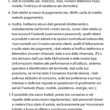
Dati di contatto (es. Indirizzo, mail, numero telefonico fisso,
mobile, l’indirizzo di residenza e/o domicilio);
Dati relativi ai mezzi di pagamento (es. IBAN, carta di credito,
metodo pagamento);
Inoltre, trattiamo alcuni dati generati direttamente o
indirettamente nel fornirti i nostri servizi, come i dati relativi ai
tuoi account Fastweb (username e password), quelli relativi
ai prodotti o servizi attivati e le opzioni contrattuali sottoscritte,
i tuoi contatti con il nostro servizio clienti, quelli di fatturazione
e sullo stato dei pagamenti, i dati relativi al traffico telefonico e
telematico (numeri chiamati, data e ora della chiamata, IP) o
che derivano dall’uso della MyFastweb e delle nostre App
(informazioni relative alle performance e all’utilizzo, sistema
operativo e identificativo del terminale, dati sulla tua
posizione, se ne hai dato il consenso tramite device), i dati
sulle tue abitudini di consumo, sulle tue preferenze e sui tuoi
interessi o dalle tue risposte ai questionari di gradimento sui
servizi Fastweb (fisso, mobile, assistenza, energia, ecc.);
È possibile che siano trattati, previo tuo consenso e nel
rispetto delle prescrizioni regolamentari, dati personali idonei
a rivelare il tuo stato di salute, esclusivamente per riconoscere
il diritto a fruire di offerte a condizioni agevolate;