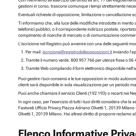
Con riferimento all’esercizio del diritto ex art. 17 del Regolament
gestioni in corso, trascorsi comunque i tempi strettamente necess
Eventuali richieste di opposizione, limitazione o cancellazione s
Ti informiamo che, alla luce delle modifiche introdotte in merito
telefonici pubblici, o il corrispondente indirizzo postale, riportato
compimento di ricerche di mercato o di comunicazione commercia
L’iscrizione nel Registro può avvenire con una delle seguenti mod
Per mail:
iscrizione@registrodelleopposizioni.it
inviando l’ap
Tramite il numero verde: 800 957 766 per utenze fisse o 06 
Tramite Web compilando il form elettronico disponibile nell’a
Puoi gestire i tuoi consensi e le tue opposizioni in modo autonomo 
clienti sarà disponibile in sola visualizzazione per un periodo m
Puoi anche chiamare il servizio Clienti (192 193) o recarti nei 
In ogni caso, per l’esercizio di tutti i tuoi diritti considera che
Fastweb Ufficio Privacy Piazza Adriano Olivetti 1, 20139 Milano -
Olivetti 1, 20139 Milano. Hai altresì diritto di proporre reclamo a
Elenco Informative Priv