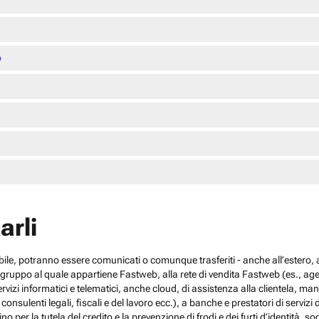
o
arli
cabile, potranno essere comunicati o comunque trasferiti - anche all’estero, al
el gruppo al quale appartiene Fastweb, alla rete di vendita Fastweb (es., agen
 servizi informatici e telematici, anche cloud, di assistenza alla clientela,
sulenti legali, fiscali e del lavoro ecc.), a banche e prestatori di servizi d
no per la tutela del credito e la prevenzione di frodi e dei furti d’identità, s