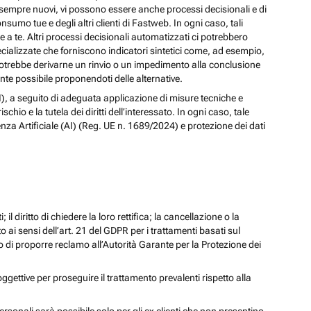
izi sempre nuovi, vi possono essere anche processi decisionali e di
nsumo tue e degli altri clienti di Fastweb. In ogni caso, tali
a te. Altri processi decisionali automatizzati ci potrebbero
pecializzate che forniscono indicatori sintetici come, ad esempio,
e, potrebbe derivarne un rinvio o un impedimento alla conclusione
te possibile proponendoti delle alternative.
 (AI), a seguito di adeguata applicazione di misure tecniche e
io e la tutela dei diritti dell’interessato. In ogni caso, tale
enza Artificiale (AI) (Reg. UE n. 1689/2024) e protezione dei dati
; il diritto di chiedere la loro rettifica; la cancellazione o la
to ai sensi dell’art. 21 del GDPR per i trattamenti basati sul
iritto di proporre reclamo all’Autorità Garante per la Protezione dei
oggettive per proseguire il trattamento prevalenti rispetto alla