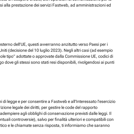
ssi alla prestazione dei servizi Fastweb, ad amministrazioni ed
esterno dell’UE, questi avverranno anzitutto verso Paesi per i
iti (decisione del 10 luglio 2023). Negli altri casi (ad esempio
ole tipo” adottate o approvate dalla Commissione UE, codici di
dove gli stessi sono stati resi disponibili, rivolgendosi ai punti
hi di legge e per consentire a Fastweb e all’Interessato l’esercizio
zione legale dei diritti, per gestire le code del rapporto
adempiere agli obblighi di conservazione previsti dalle leggi. Il
ali controversie), salvo per finalità ulteriori e compatibili con
ematico e le chiamate senza risposta, ti informiamo che saranno