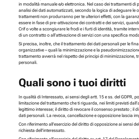
in modalità manuale e/o elettronica. Nel caso dei trattamenti di p
analisi dei dati automatizzati, secondo la logica di adeguare le opz
trattamenti non produrranno per te ulteriori effetti, con la gara
essere in fase di pre-attivazione dei contratti e dei servizi, qua
Crif o volte a scongiurare le frodi e i furti di identità, tramite
di un contratto o all’attivazione di servizi con una specifica m
Si precisa, inoltre, che il trattamento dei dati personali per le fi
organizzative – quali la minimizzazione e la pseudonimizzazione – i
trattamento avverrà nel rispetto dei principi di minimizzazione, t
personali.
Quali sono i tuoi diritti
In qualità di Interessato, ai sensi degli artt. 15 e ss. del GDPR, potra
limitazione del trattamento che ti riguarda, nei limiti previsti dal
legittimo interesse; il diritto di revocare il consenso prestato ; il 
dati personali. La revoca, cancellazione e opposizione lascia impr
Con riferimento all’esercizio del diritto di opposizione ai sensi de
richiesta dell’interessato.