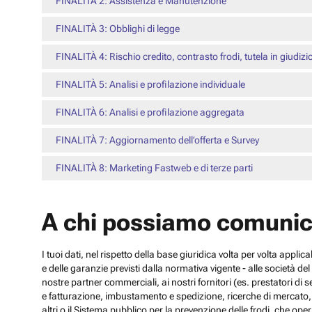
FINALITÀ 2: Assistenza e Manutenzione
FINALITÀ 3: Obblighi di legge
FINALITÀ 4: Rischio credito, contrasto frodi, tutela in giudizi
FINALITÀ 5: Analisi e profilazione individuale
FINALITÀ 6: Analisi e profilazione aggregata
FINALITÀ 7: Aggiornamento dell’offerta e Survey
FINALITÀ 8: Marketing Fastweb e di terze parti
A chi possiamo comunic
I tuoi dati, nel rispetto della base giuridica volta per volta appli
e delle garanzie previsti dalla normativa vigente - alle società d
nostre partner commerciali, ai nostri fornitori (es. prestatori di
e fatturazione, imbustamento e spedizione, ricerche di mercato, con
altri o il Sistema pubblico per la prevenzione delle frodi, che operi