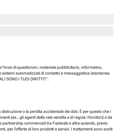
 l’invio di questionari, materiale pubblicitario, informativo,
e sistemi automatizzati di contatto e messaggistica istantanea
“QUALI SONO I TUOI DIRITTI?”.
 distruzione o la perdita accidentale dei dati. È per questo che i
ti (es., gli agenti della rete vendita e di regola i fornitori) e da
lle partnership commerciali tra Fastweb e altre aziende, previo
 per l’offerta di loro prodotti e servizi. I trattamenti sono svolti