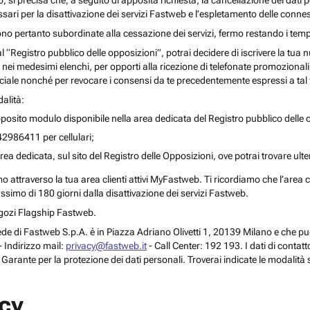
o, si precisa che, a seguito di apposita richiesta, la cancellazione dei dati 
ari per la disattivazione dei servizi Fastweb e l’espletamento delle connes
ono pertanto subordinate alla cessazione dei servizi, fermo restando i temp
 al “Registro pubblico delle opposizioni”, potrai decidere di iscrivere la tu
 nei medesimi elenchi, per opporti alla ricezione di telefonate promozionali o a
le nonché per revocare i consensi da te precedentemente espressi a tal 
alità:
posito modulo disponibile nella area dedicata del Registro pubblico delle o
42986411 per cellulari;
rea dedicata, sul sito del Registro delle Opposizioni, ove potrai trovare ult
attraverso la tua area clienti attivi MyFastweb. Ti ricordiamo che l’area cli
assimo di 180 giorni dalla disattivazione dei servizi Fastweb.
Negozi Flagship Fastweb.
 la sede di Fastweb S.p.A. è in Piazza Adriano Olivetti 1, 20139 Milano e che
 Indirizzo mail:
privacy@fastweb.it
- Call Center: 192 193. I dati di contat
l Garante per la protezione dei dati personali. Troverai indicate le modalità 
acy