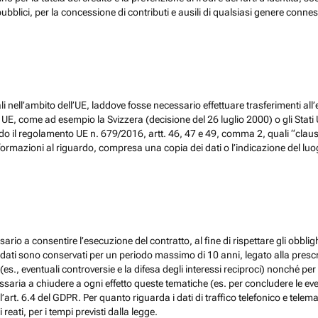
ubblici, per la concessione di contributi e ausili di qualsiasi genere conne
 nell’ambito dell’UE, laddove fosse necessario effettuare trasferimenti all’
, come ad esempio la Svizzera (decisione del 26 luglio 2000) o gli Stati Un
do il regolamento UE n. 679/2016, artt. 46, 47 e 49, comma 2, quali “claus
ormazioni al riguardo, compresa una copia dei dati o l’indicazione del luogo 
ario a consentire l’esecuzione del contratto, al fine di rispettare gli obblig
, i dati sono conservati per un periodo massimo di 10 anni, legato alla prescri
(es., eventuali controversie e la difesa degli interessi reciproci) nonché per 
ia a chiudere a ogni effetto queste tematiche (es. per concludere le eventu
l’art. 6.4 del GDPR. Per quanto riguarda i dati di traffico telefonico e tel
eati, per i tempi previsti dalla legge.