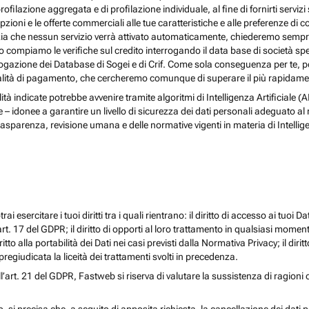
rofilazione aggregata e di profilazione individuale, al fine di fornirti serv
ioni e le offerte commerciali alle tue caratteristiche e alle preferenze di co
nzia che nessun servizio verrà attivato automaticamente, chiederemo sempre 
ndo compiamo le verifiche sul credito interrogando il data base di società s
 interrogazione dei Database di Sogei e di Crif. Come sola conseguenza per t
odalità di pagamento, che cercheremo comunque di superare il più rapidamen
nalità indicate potrebbe avvenire tramite algoritmi di Intelligenza Artificiale
donee a garantire un livello di sicurezza dei dati personali adeguato al risch
rasparenza, revisione umana e delle normative vigenti in materia di Intellig
i esercitare i tuoi diritti tra i quali rientrano: il diritto di accesso ai tuoi Dati
l’art. 17 del GDPR; il diritto di opporti al loro trattamento in qualsiasi momen
diritto alla portabilità dei Dati nei casi previsti dalla Normativa Privacy; il d
egiudicata la liceità dei trattamenti svolti in precedenza.
ll’art. 21 del GDPR, Fastweb si riserva di valutare la sussistenza di ragioni 