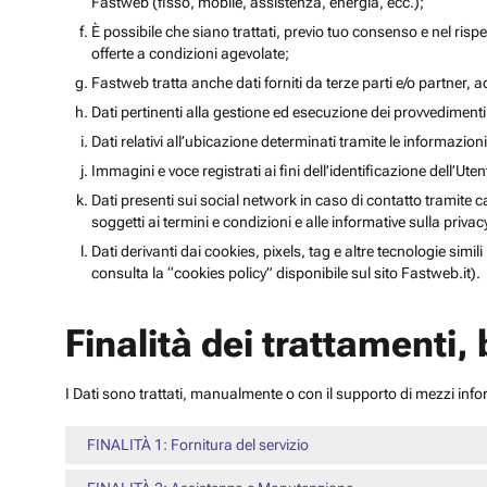
Fastweb (fisso, mobile, assistenza, energia, ecc.);
È possibile che siano trattati, previo tuo consenso e nel rispet
offerte a condizioni agevolate;
Fastweb tratta anche dati forniti da terze parti e/o partner, ad 
Dati pertinenti alla gestione ed esecuzione dei provvediment
Dati relativi all’ubicazione determinati tramite le informazioni 
Immagini e voce registrati ai fini dell’identificazione dell’Ut
Dati presenti sui social network in caso di contatto tramite c
soggetti ai termini e condizioni e alle informative sulla priv
Dati derivanti dai cookies, pixels, tag e altre tecnologie simi
consulta la “cookies policy” disponibile sul sito Fastweb.it).
Finalità dei trattamenti,
I Dati sono trattati, manualmente o con il supporto di mezzi inform
FINALITÀ 1: Fornitura del servizio