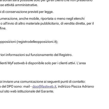
personali sarà possibile solo per gli ex clienti che non presentino
se attività amministrative.
i di conservazione previsti per legge.
a numerazione, anche mobile, riportata o meno negli elenchi
ll’invio di altro materiale pubblicitario, di vendita diretta, per il
fine.
pposizioni (registrodelleopposizioni.it);
eriori informazioni sul funzionamento del Registro.
enti MyFastweb è disponibile solo per i clienti attivi. L’area
 puoi inviare una comunicazione ai seguenti punti di contatto:
to del DPO sono: mail -
dpo@fastweb.it
, indirizzo Piazza Adriano
sul sito web istituzionale del Garante.