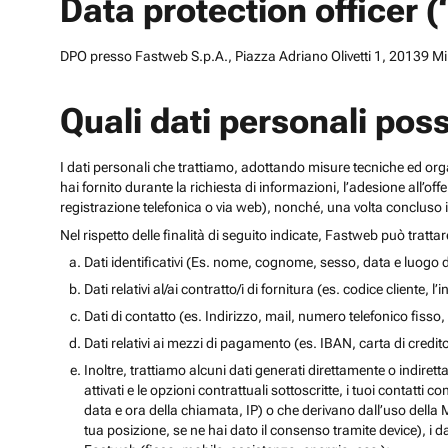
Data protection officer 
DPO presso Fastweb S.p.A., Piazza Adriano Olivetti 1, 20139 Mila
Quali dati personali pos
I dati personali che trattiamo, adottando misure tecniche ed orga
hai fornito durante la richiesta di informazioni, l’adesione all’of
registrazione telefonica o via web), nonché, una volta concluso il
Nel rispetto delle finalità di seguito indicate, Fastweb può tratta
Dati identificativi (Es. nome, cognome, sesso, data e luogo d
Dati relativi al/ai contratto/i di fornitura (es. codice cliente, 
Dati di contatto (es. Indirizzo, mail, numero telefonico fisso, 
Dati relativi ai mezzi di pagamento (es. IBAN, carta di cred
Inoltre, trattiamo alcuni dati generati direttamente o indiretta
attivati e le opzioni contrattuali sottoscritte, i tuoi contatti c
data e ora della chiamata, IP) o che derivano dall’uso della M
tua posizione, se ne hai dato il consenso tramite device), i da