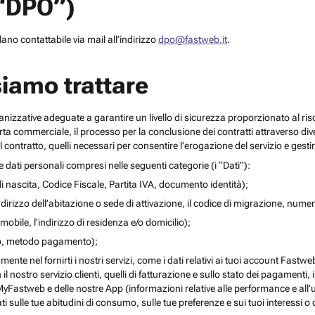
(“DPO”)
no contattabile via mail all’indirizzo
dpo@fastweb.it
.
siamo trattare
nizzative adeguate a garantire un livello di sicurezza proporzionato al ris
ferta commerciale, il processo per la conclusione dei contratti attraverso di
 contratto, quelli necessari per consentire l’erogazione del servizio e gesti
re dati personali compresi nelle seguenti categorie (i “Dati”):
i nascita, Codice Fiscale, Partita IVA, documento identità);
l’indirizzo dell’abitazione o sede di attivazione, il codice di migrazione, numero 
mobile, l’indirizzo di residenza e/o domicilio);
ito, metodo pagamento);
mente nel fornirti i nostri servizi, come i dati relativi ai tuoi account Fastw
on il nostro servizio clienti, quelli di fatturazione e sullo stato dei pagamenti,
yFastweb e delle nostre App (informazioni relative alle performance e all’uti
ti sulle tue abitudini di consumo, sulle tue preferenze e sui tuoi interessi o 