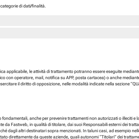
ategorie di dati/finalità.
dica applicabile, le attività di trattamento potranno essere eseguite mediante
nico con operatore, mail, notifica su APP, posta cartacea) o anche mediant
sercitare il diritto di opposizione, nelle modalità indicate nella sezione 
 fondamentali, anche per prevenire trattamenti non autorizzati o illeciti e la
 da Fastweb, in qualità di titolare, dai suoi Responsabili esterni dei trattamen
nché dagli altri destinatari sopra menzionati. In taluni casi, ad esempio ne
ato direttamente da queste aziende, quali autonomi “Titolari” dei trattamenti,