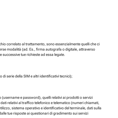
chio correlato al trattamento, sono essenzialmente quelli che ci
verse modalità (ad. Es., firma autografa o digitale, attraverso
re successive tue richieste ad essa legate.
di serie della SIM e altri identificativi tecnici);
eb (username e password), quelli relativi ai prodotti o servizi
 i dati relativi al traffico telefonico e telematico (numeri chiamati,
lizzo, sistema operativo e identificativo del terminale, dati sulla
dalle tue risposte ai questionari di gradimento sui servizi