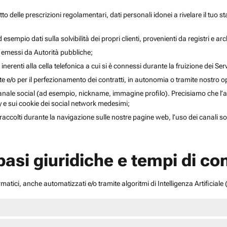
to delle prescrizioni regolamentari, dati personali idonei a rivelare il tuo sta
esempio dati sulla solvibilità dei propri clienti, provenienti da registri e arch
i emessi da Autorità pubbliche;
inerenti alla cella telefonica a cui si è connessi durante la fruizione dei Serv
ente e/o per il perfezionamento dei contratti, in autonomia o tramite nostro 
anale social (ad esempio, nickname, immagine profilo). Precisiamo che l’acce
acy e sui cookie dei social network medesimi;
li raccolti durante la navigazione sulle nostre pagine web, l’uso dei canali 
 basi giuridiche e tempi di c
atici, anche automatizzati e/o tramite algoritmi di Intelligenza Artificiale (A