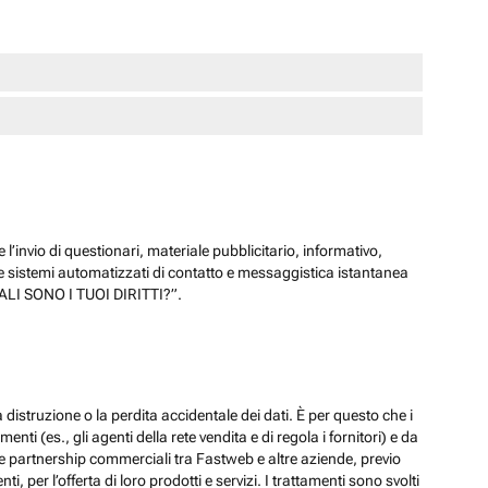
 l’invio di questionari, materiale pubblicitario, informativo,
e sistemi automatizzati di contatto e messaggistica istantanea
“QUALI SONO I TUOI DIRITTI?”.
 distruzione o la perdita accidentale dei dati. È per questo che i
ti (es., gli agenti della rete vendita e di regola i fornitori) e da
lle partnership commerciali tra Fastweb e altre aziende, previo
 per l’offerta di loro prodotti e servizi. I trattamenti sono svolti