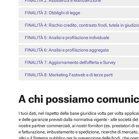
FINALITÀ 2: Assistenza e Manutenzione
FINALITÀ 3: Obblighi di legge
FINALITÀ 4: Rischio credito, contrasto frodi, tutela in giudizi
FINALITÀ 5: Analisi e profilazione individuale
FINALITÀ 6: Analisi e profilazione aggregata
FINALITÀ 7: Aggiornamento dell’offerta e Survey
FINALITÀ 8: Marketing Fastweb e di terze parti
A chi possiamo comunic
I tuoi dati, nel rispetto della base giuridica volta per volta appli
e delle garanzie previsti dalla normativa vigente - alle società d
nostre partner commerciali, ai nostri fornitori (es. prestatori di
e fatturazione, imbustamento e spedizione, ricerche di mercato, con
altri o il Sistema pubblico per la prevenzione delle frodi, che operi