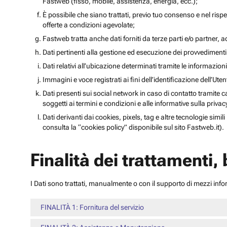
Fastweb (fisso, mobile, assistenza, energia, ecc.);
È possibile che siano trattati, previo tuo consenso e nel rispet
offerte a condizioni agevolate;
Fastweb tratta anche dati forniti da terze parti e/o partner, ad 
Dati pertinenti alla gestione ed esecuzione dei provvediment
Dati relativi all’ubicazione determinati tramite le informazioni 
Immagini e voce registrati ai fini dell’identificazione dell’Ut
Dati presenti sui social network in caso di contatto tramite c
soggetti ai termini e condizioni e alle informative sulla priv
Dati derivanti dai cookies, pixels, tag e altre tecnologie simi
consulta la “cookies policy” disponibile sul sito Fastweb.it).
Finalità dei trattamenti,
I Dati sono trattati, manualmente o con il supporto di mezzi inform
FINALITÀ 1: Fornitura del servizio