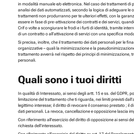
in modalità manuale e/o elettronica. Nel caso dei trattamenti di p
analisi dei dati automatizzati, secondo la logica di adeguare le opz
trattamenti non produrranno per te ulteriori effetti, con la gara
essere in fase di pre-attivazione dei contratti e dei servizi, qua
Crif o volte a scongiurare le frodi e i furti di identità, tramite
di un contratto o all’attivazione di servizi con una specifica m
Si precisa, inoltre, che il trattamento dei dati personali per le fi
organizzative – quali la minimizzazione e la pseudonimizzazione – i
trattamento avverrà nel rispetto dei principi di minimizzazione, t
personali.
Quali sono i tuoi diritti
In qualità di Interessato, ai sensi degli artt. 15 e ss. del GDPR, potra
limitazione del trattamento che ti riguarda, nei limiti previsti dal
legittimo interesse; il diritto di revocare il consenso prestato ; il 
dati personali. La revoca, cancellazione e opposizione lascia impr
Con riferimento all’esercizio del diritto di opposizione ai sensi de
richiesta dell’interessato.