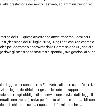
ssi alla prestazione dei servizi Fastweb, ad amministrazioni ed
esterno dell’UE, questi avverranno anzitutto verso Paesi per i
iti (decisione del 10 luglio 2023). Negli altri casi (ad esempio
ole tipo” adottate o approvate dalla Commissione UE, codici di
dove gli stessi sono stati resi disponibili, rivolgendosi ai punti
hi di legge e per consentire a Fastweb e all’Interessato l’esercizio
zione legale dei diritti, per gestire le code del rapporto
adempiere agli obblighi di conservazione previsti dalle leggi. Il
ali controversie), salvo per finalità ulteriori e compatibili con
ematico e le chiamate senza risposta, ti informiamo che saranno