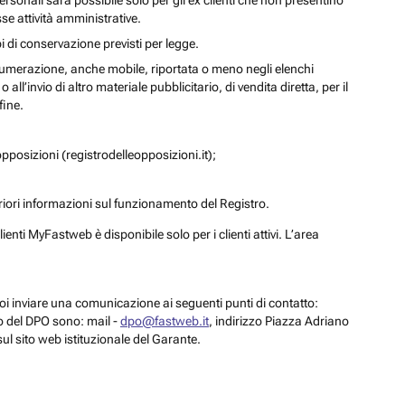
personali sarà possibile solo per gli ex clienti che non presentino
se attività amministrative.
i di conservazione previsti per legge.
a numerazione, anche mobile, riportata o meno negli elenchi
ll’invio di altro materiale pubblicitario, di vendita diretta, per il
fine.
pposizioni (registrodelleopposizioni.it);
eriori informazioni sul funzionamento del Registro.
enti MyFastweb è disponibile solo per i clienti attivi. L’area
 puoi inviare una comunicazione ai seguenti punti di contatto:
to del DPO sono: mail -
dpo@fastweb.it
, indirizzo Piazza Adriano
sul sito web istituzionale del Garante.