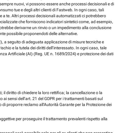
izi sempre nuovi, vi possono essere anche processi decisionali e di
nsumo tue e degli altri clienti di Fastweb. In ogni caso, tali
a te. Altri processi decisionali automatizzati ci potrebbero
pecializzate che forniscono indicatori sintetici come, ad esempio,
e, potrebbe derivarne un rinvio o un impedimento alla conclusione
te possibile proponendoti delle alternative.
 (AI), a seguito di adeguata applicazione di misure tecniche e
io e la tutela dei diritti dell’interessato. In ogni caso, tale
enza Artificiale (AI) (Reg. UE n. 1689/2024) e protezione dei dati
; il diritto di chiedere la loro rettifica; la cancellazione o la
to ai sensi dell’art. 21 del GDPR per i trattamenti basati sul
iritto di proporre reclamo all’Autorità Garante per la Protezione dei
oggettive per proseguire il trattamento prevalenti rispetto alla