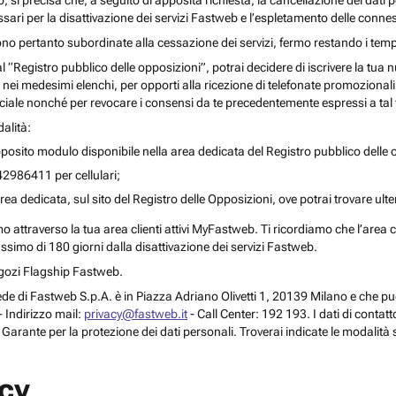
o, si precisa che, a seguito di apposita richiesta, la cancellazione dei dati 
ari per la disattivazione dei servizi Fastweb e l’espletamento delle connes
ono pertanto subordinate alla cessazione dei servizi, fermo restando i temp
 al “Registro pubblico delle opposizioni”, potrai decidere di iscrivere la tu
 nei medesimi elenchi, per opporti alla ricezione di telefonate promozionali o a
le nonché per revocare i consensi da te precedentemente espressi a tal 
alità:
posito modulo disponibile nella area dedicata del Registro pubblico delle o
42986411 per cellulari;
rea dedicata, sul sito del Registro delle Opposizioni, ove potrai trovare ult
attraverso la tua area clienti attivi MyFastweb. Ti ricordiamo che l’area cli
assimo di 180 giorni dalla disattivazione dei servizi Fastweb.
Negozi Flagship Fastweb.
 la sede di Fastweb S.p.A. è in Piazza Adriano Olivetti 1, 20139 Milano e che
 Indirizzo mail:
privacy@fastweb.it
- Call Center: 192 193. I dati di contat
l Garante per la protezione dei dati personali. Troverai indicate le modalità 
acy