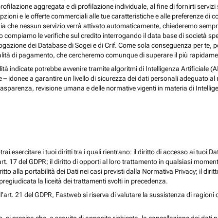
rofilazione aggregata e di profilazione individuale, al fine di fornirti serv
ioni e le offerte commerciali alle tue caratteristiche e alle preferenze di co
nzia che nessun servizio verrà attivato automaticamente, chiederemo sempre 
ndo compiamo le verifiche sul credito interrogando il data base di società s
 interrogazione dei Database di Sogei e di Crif. Come sola conseguenza per t
odalità di pagamento, che cercheremo comunque di superare il più rapidamen
nalità indicate potrebbe avvenire tramite algoritmi di Intelligenza Artificiale
donee a garantire un livello di sicurezza dei dati personali adeguato al risch
rasparenza, revisione umana e delle normative vigenti in materia di Intellig
i esercitare i tuoi diritti tra i quali rientrano: il diritto di accesso ai tuoi Dati
l’art. 17 del GDPR; il diritto di opporti al loro trattamento in qualsiasi momen
diritto alla portabilità dei Dati nei casi previsti dalla Normativa Privacy; il d
egiudicata la liceità dei trattamenti svolti in precedenza.
ll’art. 21 del GDPR, Fastweb si riserva di valutare la sussistenza di ragioni 