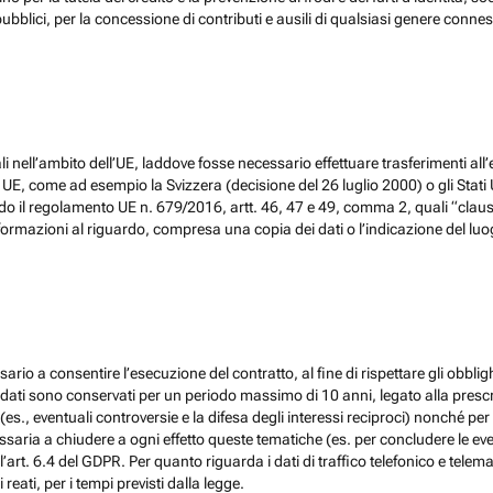
ubblici, per la concessione di contributi e ausili di qualsiasi genere conne
 nell’ambito dell’UE, laddove fosse necessario effettuare trasferimenti all’
, come ad esempio la Svizzera (decisione del 26 luglio 2000) o gli Stati Un
do il regolamento UE n. 679/2016, artt. 46, 47 e 49, comma 2, quali “claus
ormazioni al riguardo, compresa una copia dei dati o l’indicazione del luogo 
ario a consentire l’esecuzione del contratto, al fine di rispettare gli obblig
, i dati sono conservati per un periodo massimo di 10 anni, legato alla prescri
(es., eventuali controversie e la difesa degli interessi reciproci) nonché per 
ia a chiudere a ogni effetto queste tematiche (es. per concludere le eventu
l’art. 6.4 del GDPR. Per quanto riguarda i dati di traffico telefonico e tel
eati, per i tempi previsti dalla legge.