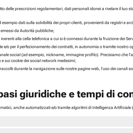
to delle prescrizioni regolamentari, dati personali idonei a rivelare il tuo sta
esempio dati sulla solvibilità dei propri clienti, provenienti da registri e arch
i emessi da Autorità pubbliche;
inerenti alla cella telefonica a cui si è connessi durante la fruizione dei Serv
ente e/o per il perfezionamento dei contratti, in autonomia o tramite nostro 
anale social (ad esempio, nickname, immagine profilo). Precisiamo che l’acce
acy e sui cookie dei social network medesimi;
li raccolti durante la navigazione sulle nostre pagine web, l’uso dei canali 
 basi giuridiche e tempi di c
atici, anche automatizzati e/o tramite algoritmi di Intelligenza Artificiale (A