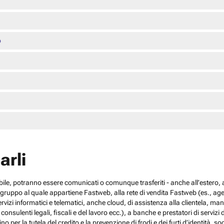
o
arli
cabile, potranno essere comunicati o comunque trasferiti - anche all’estero, al
el gruppo al quale appartiene Fastweb, alla rete di vendita Fastweb (es., agen
 servizi informatici e telematici, anche cloud, di assistenza alla clientela,
sulenti legali, fiscali e del lavoro ecc.), a banche e prestatori di servizi d
no per la tutela del credito e la prevenzione di frodi e dei furti d’identità, s