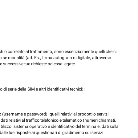
chio correlato al trattamento, sono essenzialmente quelli che ci
verse modalità (ad. Es., firma autografa o digitale, attraverso
re successive tue richieste ad essa legate.
di serie della SIM e altri identificativi tecnici);
eb (username e password), quelli relativi ai prodotti o servizi
 i dati relativi al traffico telefonico e telematico (numeri chiamati,
lizzo, sistema operativo e identificativo del terminale, dati sulla
dalle tue risposte ai questionari di gradimento sui servizi