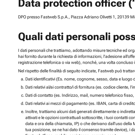
Data protection officer 
DPO presso Fastweb S.p.A., Piazza Adriano Olivetti 1, 20139 Mila
Quali dati personali pos
I dati personali che trattiamo, adottando misure tecniche ed orga
hai fornito durante la richiesta di informazioni, l’adesione all’of
registrazione telefonica o via web), nonché, una volta concluso il
Nel rispetto delle finalità di seguito indicate, Fastweb può tratta
Dati identificativi (Es. nome, cognome, sesso, data e luogo d
Dati relativi al/ai contratto/i di fornitura (es. codice cliente, 
Dati di contatto (es. Indirizzo, mail, numero telefonico fisso, 
Dati relativi ai mezzi di pagamento (es. IBAN, carta di cred
Inoltre, trattiamo alcuni dati generati direttamente o indiretta
attivati e le opzioni contrattuali sottoscritte, i tuoi contatti c
data e ora della chiamata, IP) o che derivano dall’uso della M
tua posizione, se ne hai dato il consenso tramite device), i da