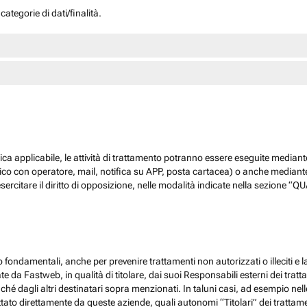
ategorie di dati/finalità.
dica applicabile, le attività di trattamento potranno essere eseguite mediante
nico con operatore, mail, notifica su APP, posta cartacea) o anche mediant
sercitare il diritto di opposizione, nelle modalità indicate nella sezione 
 fondamentali, anche per prevenire trattamenti non autorizzati o illeciti e la
 da Fastweb, in qualità di titolare, dai suoi Responsabili esterni dei trattamen
nché dagli altri destinatari sopra menzionati. In taluni casi, ad esempio ne
ato direttamente da queste aziende, quali autonomi “Titolari” dei trattamenti,