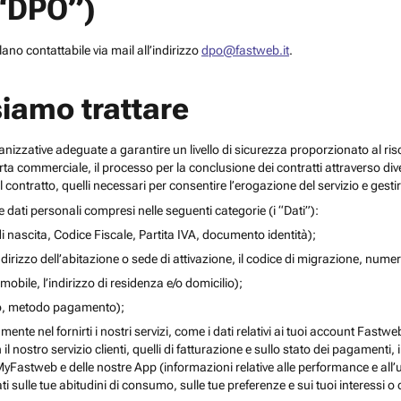
(“DPO”)
no contattabile via mail all’indirizzo
dpo@fastweb.it
.
siamo trattare
nizzative adeguate a garantire un livello di sicurezza proporzionato al ris
ferta commerciale, il processo per la conclusione dei contratti attraverso di
 contratto, quelli necessari per consentire l’erogazione del servizio e gesti
re dati personali compresi nelle seguenti categorie (i “Dati”):
i nascita, Codice Fiscale, Partita IVA, documento identità);
l’indirizzo dell’abitazione o sede di attivazione, il codice di migrazione, numero 
mobile, l’indirizzo di residenza e/o domicilio);
ito, metodo pagamento);
mente nel fornirti i nostri servizi, come i dati relativi ai tuoi account Fastw
on il nostro servizio clienti, quelli di fatturazione e sullo stato dei pagamenti,
yFastweb e delle nostre App (informazioni relative alle performance e all’uti
ti sulle tue abitudini di consumo, sulle tue preferenze e sui tuoi interessi o 