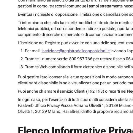
Con riferimento all’esercizio del diritto ex art. 17 del Regolament
gestioni in corso, trascorsi comunque i tempi strettamente necess
Eventuali richieste di opposizione, limitazione o cancellazione s
Ti informiamo che, alla luce delle modifiche introdotte in merito
telefonici pubblici, o il corrispondente indirizzo postale, riportato
compimento di ricerche di mercato o di comunicazione commercia
L’iscrizione nel Registro può avvenire con una delle seguenti mod
Per mail:
iscrizione@registrodelleopposizioni.it
inviando l’ap
Tramite il numero verde: 800 957 766 per utenze fisse o 06 
Tramite Web compilando il form elettronico disponibile nell’a
Puoi gestire i tuoi consensi e le tue opposizioni in modo autonomo 
clienti sarà disponibile in sola visualizzazione per un periodo m
Puoi anche chiamare il servizio Clienti (192 193) o recarti nei 
In ogni caso, per l’esercizio di tutti i tuoi diritti considera che
Fastweb Ufficio Privacy Piazza Adriano Olivetti 1, 20139 Milano -
Olivetti 1, 20139 Milano. Hai altresì diritto di proporre reclamo a
Elenco Informative Priv