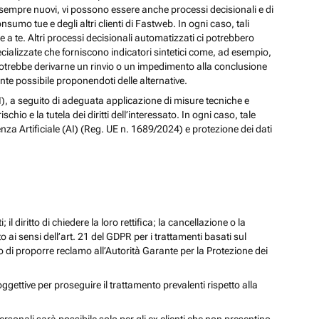
izi sempre nuovi, vi possono essere anche processi decisionali e di
nsumo tue e degli altri clienti di Fastweb. In ogni caso, tali
a te. Altri processi decisionali automatizzati ci potrebbero
pecializzate che forniscono indicatori sintetici come, ad esempio,
e, potrebbe derivarne un rinvio o un impedimento alla conclusione
te possibile proponendoti delle alternative.
 (AI), a seguito di adeguata applicazione di misure tecniche e
io e la tutela dei diritti dell’interessato. In ogni caso, tale
enza Artificiale (AI) (Reg. UE n. 1689/2024) e protezione dei dati
; il diritto di chiedere la loro rettifica; la cancellazione o la
to ai sensi dell’art. 21 del GDPR per i trattamenti basati sul
iritto di proporre reclamo all’Autorità Garante per la Protezione dei
oggettive per proseguire il trattamento prevalenti rispetto alla