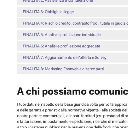
FINALITÀ 2: Assistenza e Manutenzione
FINALITÀ 3: Obblighi di legge
FINALITÀ 4: Rischio credito, contrasto frodi, tutela in giudizi
FINALITÀ 5: Analisi e profilazione individuale
FINALITÀ 6: Analisi e profilazione aggregata
FINALITÀ 7: Aggiornamento dell’offerta e Survey
FINALITÀ 8: Marketing Fastweb e di terze parti
A chi possiamo comunic
I tuoi dati, nel rispetto della base giuridica volta per volta appli
e delle garanzie previsti dalla normativa vigente - alle società d
nostre partner commerciali, ai nostri fornitori (es. prestatori di
e fatturazione, imbustamento e spedizione, ricerche di mercato, con
altri o il Sistema pubblico per la prevenzione delle frodi, che operi