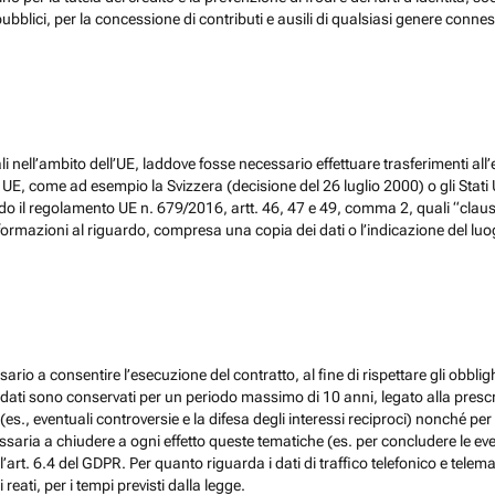
ubblici, per la concessione di contributi e ausili di qualsiasi genere conne
 nell’ambito dell’UE, laddove fosse necessario effettuare trasferimenti all’
, come ad esempio la Svizzera (decisione del 26 luglio 2000) o gli Stati Un
do il regolamento UE n. 679/2016, artt. 46, 47 e 49, comma 2, quali “claus
ormazioni al riguardo, compresa una copia dei dati o l’indicazione del luogo 
ario a consentire l’esecuzione del contratto, al fine di rispettare gli obblig
, i dati sono conservati per un periodo massimo di 10 anni, legato alla prescri
(es., eventuali controversie e la difesa degli interessi reciproci) nonché per 
ia a chiudere a ogni effetto queste tematiche (es. per concludere le eventu
l’art. 6.4 del GDPR. Per quanto riguarda i dati di traffico telefonico e tel
eati, per i tempi previsti dalla legge.