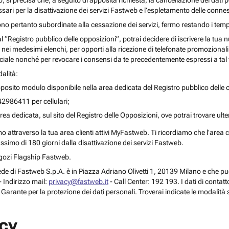
o, si precisa che, a seguito di apposita richiesta, la cancellazione dei dati 
ari per la disattivazione dei servizi Fastweb e l’espletamento delle connes
ono pertanto subordinate alla cessazione dei servizi, fermo restando i temp
 al “Registro pubblico delle opposizioni”, potrai decidere di iscrivere la tu
 nei medesimi elenchi, per opporti alla ricezione di telefonate promozionali o a
le nonché per revocare i consensi da te precedentemente espressi a tal 
alità:
posito modulo disponibile nella area dedicata del Registro pubblico delle o
42986411 per cellulari;
rea dedicata, sul sito del Registro delle Opposizioni, ove potrai trovare ult
attraverso la tua area clienti attivi MyFastweb. Ti ricordiamo che l’area cli
assimo di 180 giorni dalla disattivazione dei servizi Fastweb.
Negozi Flagship Fastweb.
 la sede di Fastweb S.p.A. è in Piazza Adriano Olivetti 1, 20139 Milano e che
 Indirizzo mail:
privacy@fastweb.it
- Call Center: 192 193. I dati di contat
l Garante per la protezione dei dati personali. Troverai indicate le modalità 
acy