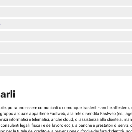
o
arli
cabile, potranno essere comunicati o comunque trasferiti - anche all’estero, al
el gruppo al quale appartiene Fastweb, alla rete di vendita Fastweb (es., agen
 servizi informatici e telematici, anche cloud, di assistenza alla clientela,
sulenti legali, fiscali e del lavoro ecc.), a banche e prestatori di servizi d
no per la tutela del credito e la prevenzione di frodi e dei furti d’identità, s