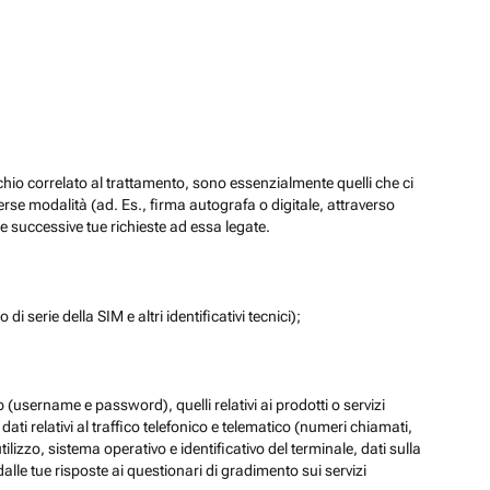
chio correlato al trattamento, sono essenzialmente quelli che ci
verse modalità (ad. Es., firma autografa o digitale, attraverso
re successive tue richieste ad essa legate.
di serie della SIM e altri identificativi tecnici);
eb (username e password), quelli relativi ai prodotti o servizi
 i dati relativi al traffico telefonico e telematico (numeri chiamati,
lizzo, sistema operativo e identificativo del terminale, dati sulla
dalle tue risposte ai questionari di gradimento sui servizi