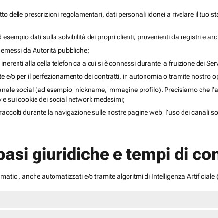
to delle prescrizioni regolamentari, dati personali idonei a rivelare il tuo sta
esempio dati sulla solvibilità dei propri clienti, provenienti da registri e arch
i emessi da Autorità pubbliche;
inerenti alla cella telefonica a cui si è connessi durante la fruizione dei Serv
ente e/o per il perfezionamento dei contratti, in autonomia o tramite nostro 
anale social (ad esempio, nickname, immagine profilo). Precisiamo che l’acce
acy e sui cookie dei social network medesimi;
li raccolti durante la navigazione sulle nostre pagine web, l’uso dei canali 
 basi giuridiche e tempi di c
atici, anche automatizzati e/o tramite algoritmi di Intelligenza Artificiale (A