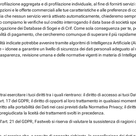
rofilazione aggregata e di profilazione individuale, al fine di fornirti serv
ioni e le offerte commerciali alle tue caratteristiche e alle preferenze di co
nzia che nessun servizio verrà attivato automaticamente, chiederemo sempre 
ndo compiamo le verifiche sul credito interrogando il data base di società s
 interrogazione dei Database di Sogei e di Crif. Come sola conseguenza per t
odalità di pagamento, che cercheremo comunque di superare il più rapidamen
nalità indicate potrebbe avvenire tramite algoritmi di Intelligenza Artificiale
donee a garantire un livello di sicurezza dei dati personali adeguato al risch
rasparenza, revisione umana e delle normative vigenti in materia di Intellig
i esercitare i tuoi diritti tra i quali rientrano: il diritto di accesso ai tuoi Dati
l’art. 17 del GDPR; il diritto di opporti al loro trattamento in qualsiasi momen
diritto alla portabilità dei Dati nei casi previsti dalla Normativa Privacy; il d
egiudicata la liceità dei trattamenti svolti in precedenza.
ll’art. 21 del GDPR, Fastweb si riserva di valutare la sussistenza di ragioni 