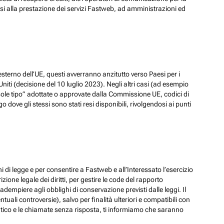
ssi alla prestazione dei servizi Fastweb, ad amministrazioni ed
esterno dell’UE, questi avverranno anzitutto verso Paesi per i
iti (decisione del 10 luglio 2023). Negli altri casi (ad esempio
ole tipo” adottate o approvate dalla Commissione UE, codici di
dove gli stessi sono stati resi disponibili, rivolgendosi ai punti
hi di legge e per consentire a Fastweb e all’Interessato l’esercizio
zione legale dei diritti, per gestire le code del rapporto
adempiere agli obblighi di conservazione previsti dalle leggi. Il
ali controversie), salvo per finalità ulteriori e compatibili con
ematico e le chiamate senza risposta, ti informiamo che saranno