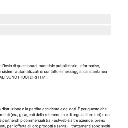
 l’invio di questionari, materiale pubblicitario, informativo,
e sistemi automatizzati di contatto e messaggistica istantanea
“QUALI SONO I TUOI DIRITTI?”.
 distruzione o la perdita accidentale dei dati. È per questo che i
ti (es., gli agenti della rete vendita e di regola i fornitori) e da
lle partnership commerciali tra Fastweb e altre aziende, previo
 per l’offerta di loro prodotti e servizi. I trattamenti sono svolti