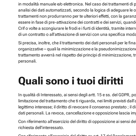
in modalità manuale e/o elettronica. Nel caso dei trattamenti di p
analisi dei dati automatizzati, secondo la logica di adeguare le opz
trattamenti non produrranno per te ulteriori effetti, con la gara
essere in fase di pre-attivazione dei contratti e dei servizi, qua
Crif o volte a scongiurare le frodi e i furti di identità, tramite
di un contratto o all’attivazione di servizi con una specifica m
Si precisa, inoltre, che il trattamento dei dati personali per le fi
organizzative – quali la minimizzazione e la pseudonimizzazione – i
trattamento avverrà nel rispetto dei principi di minimizzazione, t
personali.
Quali sono i tuoi diritti
In qualità di Interessato, ai sensi degli artt. 15 e ss. del GDPR, potra
limitazione del trattamento che ti riguarda, nei limiti previsti dal
legittimo interesse; il diritto di revocare il consenso prestato ; il 
dati personali. La revoca, cancellazione e opposizione lascia impr
Con riferimento all’esercizio del diritto di opposizione ai sensi de
richiesta dell’interessato.