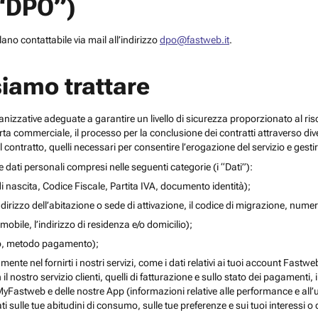
(“DPO”)
no contattabile via mail all’indirizzo
dpo@fastweb.it
.
siamo trattare
nizzative adeguate a garantire un livello di sicurezza proporzionato al ris
ferta commerciale, il processo per la conclusione dei contratti attraverso di
 contratto, quelli necessari per consentire l’erogazione del servizio e gesti
re dati personali compresi nelle seguenti categorie (i “Dati”):
i nascita, Codice Fiscale, Partita IVA, documento identità);
l’indirizzo dell’abitazione o sede di attivazione, il codice di migrazione, numero 
mobile, l’indirizzo di residenza e/o domicilio);
ito, metodo pagamento);
mente nel fornirti i nostri servizi, come i dati relativi ai tuoi account Fastw
on il nostro servizio clienti, quelli di fatturazione e sullo stato dei pagamenti,
yFastweb e delle nostre App (informazioni relative alle performance e all’uti
ti sulle tue abitudini di consumo, sulle tue preferenze e sui tuoi interessi o 