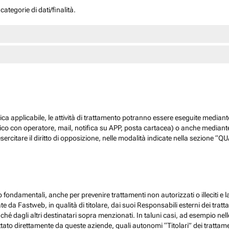
ategorie di dati/finalità.
dica applicabile, le attività di trattamento potranno essere eseguite mediante
nico con operatore, mail, notifica su APP, posta cartacea) o anche mediant
sercitare il diritto di opposizione, nelle modalità indicate nella sezione 
 fondamentali, anche per prevenire trattamenti non autorizzati o illeciti e la
 da Fastweb, in qualità di titolare, dai suoi Responsabili esterni dei trattamen
nché dagli altri destinatari sopra menzionati. In taluni casi, ad esempio ne
ato direttamente da queste aziende, quali autonomi “Titolari” dei trattamenti,