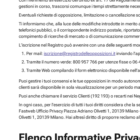
Con riferimento all’esercizio del diritto ex art. 17 del Regolament
gestioni in corso, trascorsi comunque i tempi strettamente necess
Eventuali richieste di opposizione, limitazione o cancellazione s
Ti informiamo che, alla luce delle modifiche introdotte in merito
telefonici pubblici, o il corrispondente indirizzo postale, riportato
compimento di ricerche di mercato o di comunicazione commercia
L’iscrizione nel Registro può avvenire con una delle seguenti mod
Per mail:
iscrizione@registrodelleopposizioni.it
inviando l’ap
Tramite il numero verde: 800 957 766 per utenze fisse o 06 
Tramite Web compilando il form elettronico disponibile nell’a
Puoi gestire i tuoi consensi e le tue opposizioni in modo autonomo 
clienti sarà disponibile in sola visualizzazione per un periodo m
Puoi anche chiamare il servizio Clienti (192 193) o recarti nei 
In ogni caso, per l’esercizio di tutti i tuoi diritti considera che
Fastweb Ufficio Privacy Piazza Adriano Olivetti 1, 20139 Milano -
Olivetti 1, 20139 Milano. Hai altresì diritto di proporre reclamo a
Elenco Informative Priv