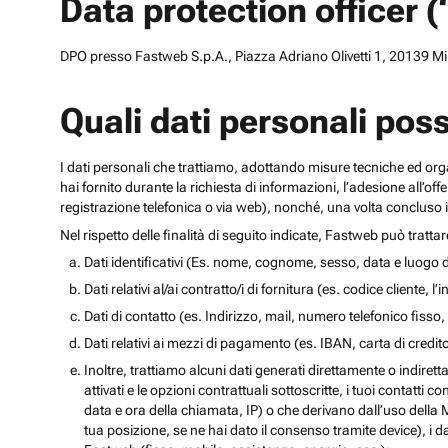
Data protection officer 
DPO presso Fastweb S.p.A., Piazza Adriano Olivetti 1, 20139 Mila
Quali dati personali pos
I dati personali che trattiamo, adottando misure tecniche ed orga
hai fornito durante la richiesta di informazioni, l’adesione all’of
registrazione telefonica o via web), nonché, una volta concluso il
Nel rispetto delle finalità di seguito indicate, Fastweb può tratta
Dati identificativi (Es. nome, cognome, sesso, data e luogo d
Dati relativi al/ai contratto/i di fornitura (es. codice cliente, 
Dati di contatto (es. Indirizzo, mail, numero telefonico fisso, 
Dati relativi ai mezzi di pagamento (es. IBAN, carta di cred
Inoltre, trattiamo alcuni dati generati direttamente o indiretta
attivati e le opzioni contrattuali sottoscritte, i tuoi contatti c
data e ora della chiamata, IP) o che derivano dall’uso della M
tua posizione, se ne hai dato il consenso tramite device), i da