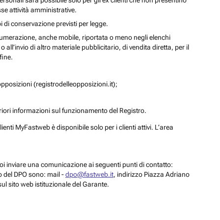
personali sarà possibile solo per gli ex clienti che non presentino
se attività amministrative.
i di conservazione previsti per legge.
a numerazione, anche mobile, riportata o meno negli elenchi
ll’invio di altro materiale pubblicitario, di vendita diretta, per il
fine.
pposizioni (registrodelleopposizioni.it);
eriori informazioni sul funzionamento del Registro.
enti MyFastweb è disponibile solo per i clienti attivi. L’area
 puoi inviare una comunicazione ai seguenti punti di contatto:
to del DPO sono: mail -
dpo@fastweb.it
, indirizzo Piazza Adriano
sul sito web istituzionale del Garante.