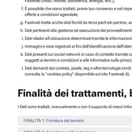
Fastweb (fisso, mobile, assistenza, energia, ecc.);
È possibile che siano trattati, previo tuo consenso e nel rispet
offerte a condizioni agevolate;
Fastweb tratta anche dati forniti da terze parti e/o partner, ad 
Dati pertinenti alla gestione ed esecuzione dei provvediment
Dati relativi all’ubicazione determinati tramite le informazioni 
Immagini e voce registrati ai fini dell’identificazione dell’Ut
Dati presenti sui social network in caso di contatto tramite c
soggetti ai termini e condizioni e alle informative sulla priv
Dati derivanti dai cookies, pixels, tag e altre tecnologie simi
consulta la “cookies policy” disponibile sul sito Fastweb.it).
Finalità dei trattamenti,
I Dati sono trattati, manualmente o con il supporto di mezzi inform
FINALITÀ 1: Fornitura del servizio