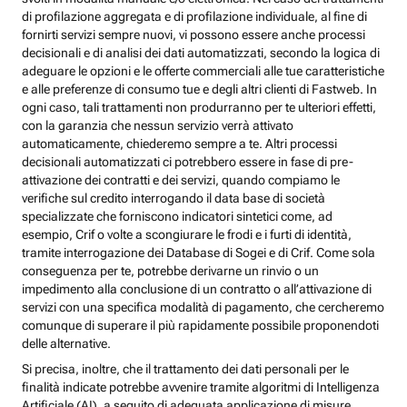
di profilazione aggregata e di profilazione individuale, al fine di
fornirti servizi sempre nuovi, vi possono essere anche processi
decisionali e di analisi dei dati automatizzati, secondo la logica di
adeguare le opzioni e le offerte commerciali alle tue caratteristiche
e alle preferenze di consumo tue e degli altri clienti di Fastweb. In
ogni caso, tali trattamenti non produrranno per te ulteriori effetti,
con la garanzia che nessun servizio verrà attivato
automaticamente, chiederemo sempre a te. Altri processi
decisionali automatizzati ci potrebbero essere in fase di pre-
attivazione dei contratti e dei servizi, quando compiamo le
verifiche sul credito interrogando il data base di società
specializzate che forniscono indicatori sintetici come, ad
esempio, Crif o volte a scongiurare le frodi e i furti di identità,
tramite interrogazione dei Database di Sogei e di Crif. Come sola
conseguenza per te, potrebbe derivarne un rinvio o un
impedimento alla conclusione di un contratto o all’attivazione di
servizi con una specifica modalità di pagamento, che cercheremo
comunque di superare il più rapidamente possibile proponendoti
delle alternative.
Si precisa, inoltre, che il trattamento dei dati personali per le
finalità indicate potrebbe avvenire tramite algoritmi di Intelligenza
Artificiale (AI), a seguito di adeguata applicazione di misure