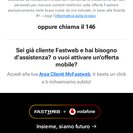
personali per ricevere contatti telefonici sulle offerte Fastweb
esclusivamente nelle fasce orarie da me indicate, in base alla finalità
#1. Leggi l'
informativa sulla privacy
.
oppure chiama il 146
Sei già cliente Fastweb e hai bisogno
d’assistenza? o vuoi attivare un’offerta
mobile?
Accedi alla tua
Area Clienti MyFastweb
, ti basta un click
e ti richiamiamo subito!
Insieme, siamo futuro