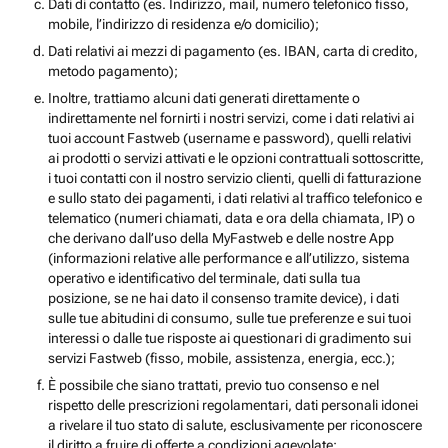
Dati di contatto (es. Indirizzo, mail, numero telefonico fisso,
mobile, l’indirizzo di residenza e/o domicilio);
Dati relativi ai mezzi di pagamento (es. IBAN, carta di credito,
metodo pagamento);
Inoltre, trattiamo alcuni dati generati direttamente o
indirettamente nel fornirti i nostri servizi, come i dati relativi ai
tuoi account Fastweb (username e password), quelli relativi
ai prodotti o servizi attivati e le opzioni contrattuali sottoscritte,
i tuoi contatti con il nostro servizio clienti, quelli di fatturazione
e sullo stato dei pagamenti, i dati relativi al traffico telefonico e
telematico (numeri chiamati, data e ora della chiamata, IP) o
che derivano dall’uso della MyFastweb e delle nostre App
(informazioni relative alle performance e all’utilizzo, sistema
operativo e identificativo del terminale, dati sulla tua
posizione, se ne hai dato il consenso tramite device), i dati
sulle tue abitudini di consumo, sulle tue preferenze e sui tuoi
interessi o dalle tue risposte ai questionari di gradimento sui
servizi Fastweb (fisso, mobile, assistenza, energia, ecc.);
È possibile che siano trattati, previo tuo consenso e nel
rispetto delle prescrizioni regolamentari, dati personali idonei
a rivelare il tuo stato di salute, esclusivamente per riconoscere
il diritto a fruire di offerte a condizioni agevolate;