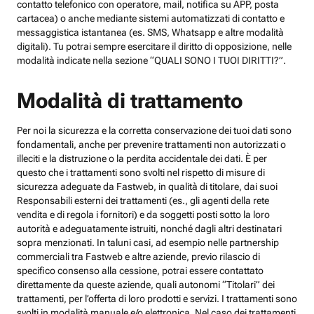
contatto telefonico con operatore, mail, notifica su APP, posta
cartacea) o anche mediante sistemi automatizzati di contatto e
messaggistica istantanea (es. SMS, Whatsapp e altre modalità
digitali). Tu potrai sempre esercitare il diritto di opposizione, nelle
modalità indicate nella sezione “QUALI SONO I TUOI DIRITTI?”.
Modalità di trattamento
Per noi la sicurezza e la corretta conservazione dei tuoi dati sono
fondamentali, anche per prevenire trattamenti non autorizzati o
illeciti e la distruzione o la perdita accidentale dei dati. È per
questo che i trattamenti sono svolti nel rispetto di misure di
sicurezza adeguate da Fastweb, in qualità di titolare, dai suoi
Responsabili esterni dei trattamenti (es., gli agenti della rete
vendita e di regola i fornitori) e da soggetti posti sotto la loro
autorità e adeguatamente istruiti, nonché dagli altri destinatari
sopra menzionati. In taluni casi, ad esempio nelle partnership
commerciali tra Fastweb e altre aziende, previo rilascio di
specifico consenso alla cessione, potrai essere contattato
direttamente da queste aziende, quali autonomi “Titolari” dei
trattamenti, per l’offerta di loro prodotti e servizi. I trattamenti sono
svolti in modalità manuale e/o elettronica. Nel caso dei trattamenti