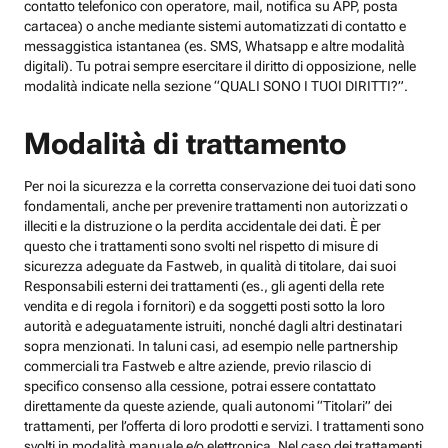
contatto telefonico con operatore, mail, notifica su APP, posta
cartacea) o anche mediante sistemi automatizzati di contatto e
messaggistica istantanea (es. SMS, Whatsapp e altre modalità
digitali). Tu potrai sempre esercitare il diritto di opposizione, nelle
modalità indicate nella sezione “QUALI SONO I TUOI DIRITTI?”.
Modalità di trattamento
Per noi la sicurezza e la corretta conservazione dei tuoi dati sono
fondamentali, anche per prevenire trattamenti non autorizzati o
illeciti e la distruzione o la perdita accidentale dei dati. È per
questo che i trattamenti sono svolti nel rispetto di misure di
sicurezza adeguate da Fastweb, in qualità di titolare, dai suoi
Responsabili esterni dei trattamenti (es., gli agenti della rete
vendita e di regola i fornitori) e da soggetti posti sotto la loro
autorità e adeguatamente istruiti, nonché dagli altri destinatari
sopra menzionati. In taluni casi, ad esempio nelle partnership
commerciali tra Fastweb e altre aziende, previo rilascio di
specifico consenso alla cessione, potrai essere contattato
direttamente da queste aziende, quali autonomi “Titolari” dei
trattamenti, per l’offerta di loro prodotti e servizi. I trattamenti sono
svolti in modalità manuale e/o elettronica. Nel caso dei trattamenti