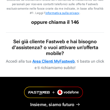
personali per ricevere contatti telefonici sulle offerte Fastweb
esclusivamente nelle fasce orarie da me indicate, in base alla finalità
#1. Leggi l'
informativa sulla privacy
.
oppure chiama il 146
Sei già cliente Fastweb e hai bisogno
d’assistenza? o vuoi attivare un’offerta
mobile?
Accedi alla tua
Area Clienti MyFastweb
, ti basta un click
e ti richiamiamo subito!
Insieme, siamo futuro