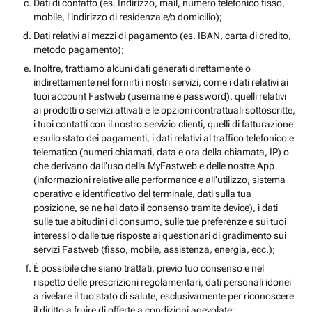
Dati di contatto (es. Indirizzo, mail, numero telefonico fisso,
mobile, l’indirizzo di residenza e/o domicilio);
Dati relativi ai mezzi di pagamento (es. IBAN, carta di credito,
metodo pagamento);
Inoltre, trattiamo alcuni dati generati direttamente o
indirettamente nel fornirti i nostri servizi, come i dati relativi ai
tuoi account Fastweb (username e password), quelli relativi
ai prodotti o servizi attivati e le opzioni contrattuali sottoscritte,
i tuoi contatti con il nostro servizio clienti, quelli di fatturazione
e sullo stato dei pagamenti, i dati relativi al traffico telefonico e
telematico (numeri chiamati, data e ora della chiamata, IP) o
che derivano dall’uso della MyFastweb e delle nostre App
(informazioni relative alle performance e all’utilizzo, sistema
operativo e identificativo del terminale, dati sulla tua
posizione, se ne hai dato il consenso tramite device), i dati
sulle tue abitudini di consumo, sulle tue preferenze e sui tuoi
interessi o dalle tue risposte ai questionari di gradimento sui
servizi Fastweb (fisso, mobile, assistenza, energia, ecc.);
È possibile che siano trattati, previo tuo consenso e nel
rispetto delle prescrizioni regolamentari, dati personali idonei
a rivelare il tuo stato di salute, esclusivamente per riconoscere
il diritto a fruire di offerte a condizioni agevolate;