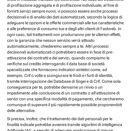
di profilazione aggregata e di profilazione individuale, al fine di
fornirti servizi sempre nuovi, vi possono essere anche processi
decisionali e di analisi dei dati automatizzati, secondo la logica di
adeguare le opzioni e le offerte commerciali alle tue caratteristiche
e alle preferenze di consumo tue e degli altri clienti di Fastweb. In
ogni caso, tali trattamenti non produrranno per te ulteriori effetti,
con la garanzia che nessun servizio verrà attivato
automaticamente, chiederemo sempre a te. Altri processi
decisionali automatizzati ci potrebbero essere in fase di pre-
attivazione dei contratti e dei servizi, quando compiamo le
verifiche sul credito interrogando il data base di società
specializzate che forniscono indicatori sintetici come, ad
esempio, Crif o volte a scongiurare le frodi e i furti di identità,
tramite interrogazione dei Database di Sogei e di Crif. Come sola
conseguenza per te, potrebbe derivarne un rinvio o un
impedimento alla conclusione di un contratto o all’attivazione di
servizi con una specifica modalità di pagamento, che cercheremo
comunque di superare il più rapidamente possibile proponendoti
delle alternative.
Si precisa, inoltre, che il trattamento dei dati personali per le
finalità indicate potrebbe avvenire tramite algoritmi di Intelligenza
Artificiale (AI), a seguito di adeguata applicazione di misure