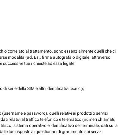
chio correlato al trattamento, sono essenzialmente quelli che ci
verse modalità (ad. Es., firma autografa o digitale, attraverso
re successive tue richieste ad essa legate.
di serie della SIM e altri identificativi tecnici);
eb (username e password), quelli relativi ai prodotti o servizi
 i dati relativi al traffico telefonico e telematico (numeri chiamati,
lizzo, sistema operativo e identificativo del terminale, dati sulla
dalle tue risposte ai questionari di gradimento sui servizi