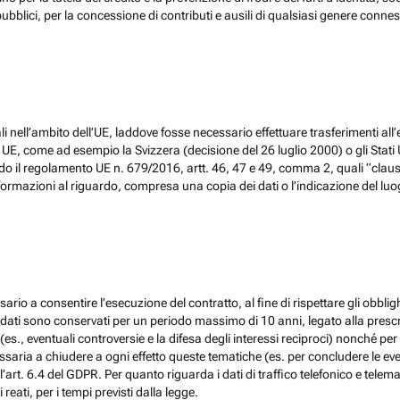
ubblici, per la concessione di contributi e ausili di qualsiasi genere conne
 nell’ambito dell’UE, laddove fosse necessario effettuare trasferimenti all’
, come ad esempio la Svizzera (decisione del 26 luglio 2000) o gli Stati Un
do il regolamento UE n. 679/2016, artt. 46, 47 e 49, comma 2, quali “claus
ormazioni al riguardo, compresa una copia dei dati o l’indicazione del luogo 
ario a consentire l’esecuzione del contratto, al fine di rispettare gli obblig
, i dati sono conservati per un periodo massimo di 10 anni, legato alla prescri
(es., eventuali controversie e la difesa degli interessi reciproci) nonché per 
ia a chiudere a ogni effetto queste tematiche (es. per concludere le eventu
l’art. 6.4 del GDPR. Per quanto riguarda i dati di traffico telefonico e tel
eati, per i tempi previsti dalla legge.