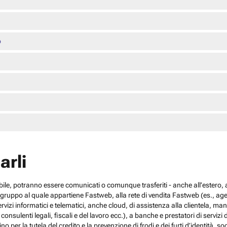
o
arli
cabile, potranno essere comunicati o comunque trasferiti - anche all’estero, al
el gruppo al quale appartiene Fastweb, alla rete di vendita Fastweb (es., agen
 servizi informatici e telematici, anche cloud, di assistenza alla clientela,
sulenti legali, fiscali e del lavoro ecc.), a banche e prestatori di servizi d
no per la tutela del credito e la prevenzione di frodi e dei furti d’identità, s