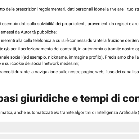
to delle prescrizioni regolamentari, dati personali idonei a rivelare il tuo sta
esempio dati sulla solvibilità dei propri clienti, provenienti da registri e arch
i emessi da Autorità pubbliche;
inerenti alla cella telefonica a cui si è connessi durante la fruizione dei Serv
ente e/o per il perfezionamento dei contratti, in autonomia o tramite nostro 
anale social (ad esempio, nickname, immagine profilo). Precisiamo che l’acce
acy e sui cookie dei social network medesimi;
li raccolti durante la navigazione sulle nostre pagine web, l’uso dei canali 
 basi giuridiche e tempi di c
atici, anche automatizzati e/o tramite algoritmi di Intelligenza Artificiale (A