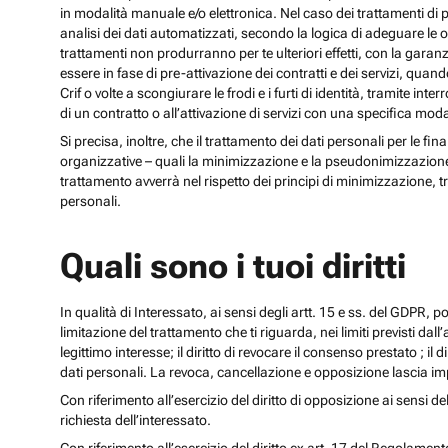
in modalità manuale e/o elettronica. Nel caso dei trattamenti di p
analisi dei dati automatizzati, secondo la logica di adeguare le opz
trattamenti non produrranno per te ulteriori effetti, con la gara
essere in fase di pre-attivazione dei contratti e dei servizi, qua
Crif o volte a scongiurare le frodi e i furti di identità, tramite
di un contratto o all’attivazione di servizi con una specifica m
Si precisa, inoltre, che il trattamento dei dati personali per le fi
organizzative – quali la minimizzazione e la pseudonimizzazione – i
trattamento avverrà nel rispetto dei principi di minimizzazione, t
personali.
Quali sono i tuoi diritti
In qualità di Interessato, ai sensi degli artt. 15 e ss. del GDPR, potra
limitazione del trattamento che ti riguarda, nei limiti previsti dal
legittimo interesse; il diritto di revocare il consenso prestato ; il 
dati personali. La revoca, cancellazione e opposizione lascia impr
Con riferimento all’esercizio del diritto di opposizione ai sensi de
richiesta dell’interessato.