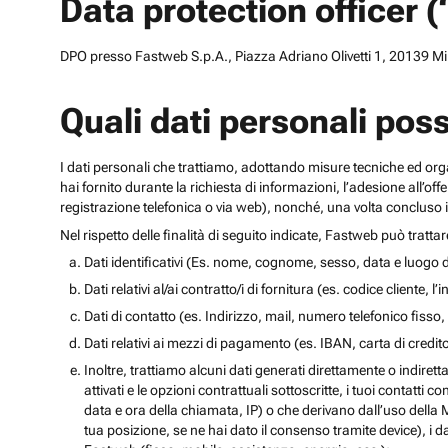
Data protection officer 
DPO presso Fastweb S.p.A., Piazza Adriano Olivetti 1, 20139 Mila
Quali dati personali pos
I dati personali che trattiamo, adottando misure tecniche ed orga
hai fornito durante la richiesta di informazioni, l’adesione all’of
registrazione telefonica o via web), nonché, una volta concluso il
Nel rispetto delle finalità di seguito indicate, Fastweb può tratta
Dati identificativi (Es. nome, cognome, sesso, data e luogo d
Dati relativi al/ai contratto/i di fornitura (es. codice cliente, 
Dati di contatto (es. Indirizzo, mail, numero telefonico fisso, 
Dati relativi ai mezzi di pagamento (es. IBAN, carta di cred
Inoltre, trattiamo alcuni dati generati direttamente o indiretta
attivati e le opzioni contrattuali sottoscritte, i tuoi contatti c
data e ora della chiamata, IP) o che derivano dall’uso della M
tua posizione, se ne hai dato il consenso tramite device), i da