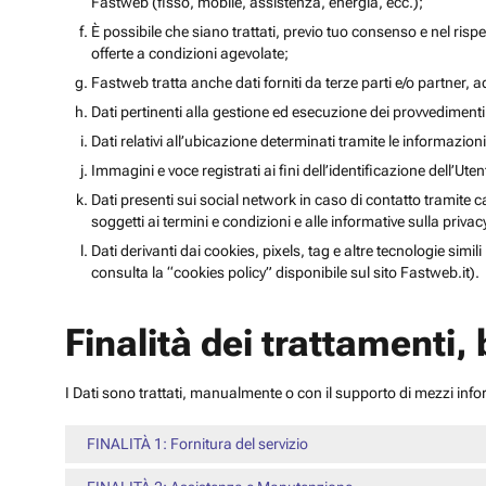
Fastweb (fisso, mobile, assistenza, energia, ecc.);
È possibile che siano trattati, previo tuo consenso e nel rispet
offerte a condizioni agevolate;
Fastweb tratta anche dati forniti da terze parti e/o partner, ad 
Dati pertinenti alla gestione ed esecuzione dei provvediment
Dati relativi all’ubicazione determinati tramite le informazioni 
Immagini e voce registrati ai fini dell’identificazione dell’Ut
Dati presenti sui social network in caso di contatto tramite c
soggetti ai termini e condizioni e alle informative sulla priv
Dati derivanti dai cookies, pixels, tag e altre tecnologie simi
consulta la “cookies policy” disponibile sul sito Fastweb.it).
Finalità dei trattamenti,
I Dati sono trattati, manualmente o con il supporto di mezzi inform
FINALITÀ 1: Fornitura del servizio