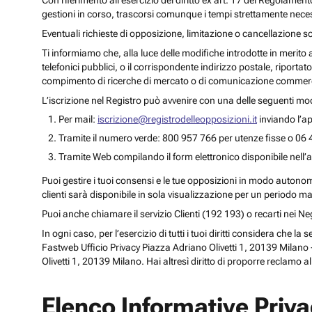
Con riferimento all’esercizio del diritto ex art. 17 del Regolament
gestioni in corso, trascorsi comunque i tempi strettamente necess
Eventuali richieste di opposizione, limitazione o cancellazione s
Ti informiamo che, alla luce delle modifiche introdotte in merito
telefonici pubblici, o il corrispondente indirizzo postale, riportato
compimento di ricerche di mercato o di comunicazione commercia
L’iscrizione nel Registro può avvenire con una delle seguenti mod
Per mail:
iscrizione@registrodelleopposizioni.it
inviando l’ap
Tramite il numero verde: 800 957 766 per utenze fisse o 06 
Tramite Web compilando il form elettronico disponibile nell’a
Puoi gestire i tuoi consensi e le tue opposizioni in modo autonomo 
clienti sarà disponibile in sola visualizzazione per un periodo m
Puoi anche chiamare il servizio Clienti (192 193) o recarti nei 
In ogni caso, per l’esercizio di tutti i tuoi diritti considera che
Fastweb Ufficio Privacy Piazza Adriano Olivetti 1, 20139 Milano -
Olivetti 1, 20139 Milano. Hai altresì diritto di proporre reclamo a
Elenco Informative Priv