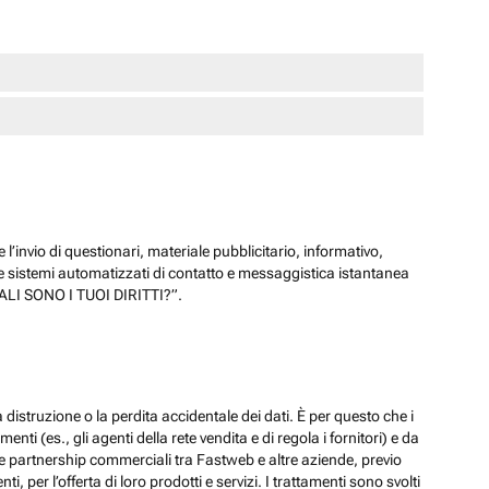
 l’invio di questionari, materiale pubblicitario, informativo,
e sistemi automatizzati di contatto e messaggistica istantanea
“QUALI SONO I TUOI DIRITTI?”.
 distruzione o la perdita accidentale dei dati. È per questo che i
ti (es., gli agenti della rete vendita e di regola i fornitori) e da
lle partnership commerciali tra Fastweb e altre aziende, previo
 per l’offerta di loro prodotti e servizi. I trattamenti sono svolti