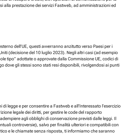
ssi alla prestazione dei servizi Fastweb, ad amministrazioni ed
esterno dell’UE, questi avverranno anzitutto verso Paesi per i
iti (decisione del 10 luglio 2023). Negli altri casi (ad esempio
ole tipo” adottate o approvate dalla Commissione UE, codici di
dove gli stessi sono stati resi disponibili, rivolgendosi ai punti
hi di legge e per consentire a Fastweb e all’Interessato l’esercizio
zione legale dei diritti, per gestire le code del rapporto
adempiere agli obblighi di conservazione previsti dalle leggi. Il
ali controversie), salvo per finalità ulteriori e compatibili con
ematico e le chiamate senza risposta, ti informiamo che saranno