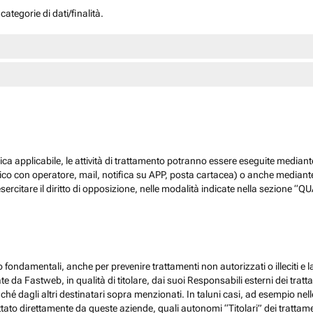
ategorie di dati/finalità.
dica applicabile, le attività di trattamento potranno essere eseguite mediante
nico con operatore, mail, notifica su APP, posta cartacea) o anche mediant
sercitare il diritto di opposizione, nelle modalità indicate nella sezione 
 fondamentali, anche per prevenire trattamenti non autorizzati o illeciti e la
 da Fastweb, in qualità di titolare, dai suoi Responsabili esterni dei trattamen
nché dagli altri destinatari sopra menzionati. In taluni casi, ad esempio ne
ato direttamente da queste aziende, quali autonomi “Titolari” dei trattamenti,