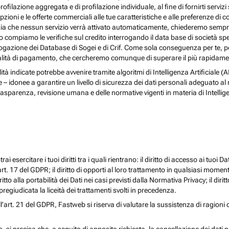
rofilazione aggregata e di profilazione individuale, al fine di fornirti serv
ioni e le offerte commerciali alle tue caratteristiche e alle preferenze di co
nzia che nessun servizio verrà attivato automaticamente, chiederemo sempre 
ndo compiamo le verifiche sul credito interrogando il data base di società s
 interrogazione dei Database di Sogei e di Crif. Come sola conseguenza per t
odalità di pagamento, che cercheremo comunque di superare il più rapidamen
nalità indicate potrebbe avvenire tramite algoritmi di Intelligenza Artificiale
donee a garantire un livello di sicurezza dei dati personali adeguato al risch
rasparenza, revisione umana e delle normative vigenti in materia di Intellig
i esercitare i tuoi diritti tra i quali rientrano: il diritto di accesso ai tuoi Dati
l’art. 17 del GDPR; il diritto di opporti al loro trattamento in qualsiasi momen
diritto alla portabilità dei Dati nei casi previsti dalla Normativa Privacy; il d
egiudicata la liceità dei trattamenti svolti in precedenza.
ll’art. 21 del GDPR, Fastweb si riserva di valutare la sussistenza di ragioni 