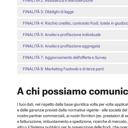
FINALITÀ 2: Assistenza e Manutenzione
FINALITÀ 3: Obblighi di legge
FINALITÀ 4: Rischio credito, contrasto frodi, tutela in giudizi
FINALITÀ 5: Analisi e profilazione individuale
FINALITÀ 6: Analisi e profilazione aggregata
FINALITÀ 7: Aggiornamento dell’offerta e Survey
FINALITÀ 8: Marketing Fastweb e di terze parti
A chi possiamo comunic
I tuoi dati, nel rispetto della base giuridica volta per volta appli
e delle garanzie previsti dalla normativa vigente - alle società d
nostre partner commerciali, ai nostri fornitori (es. prestatori di
e fatturazione, imbustamento e spedizione, ricerche di mercato, con
altri o il Sistema pubblico per la prevenzione delle frodi, che operi