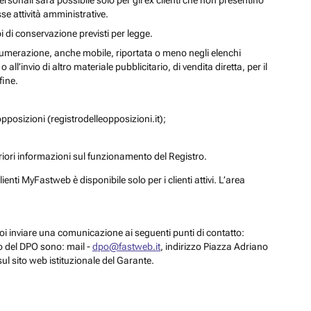
personali sarà possibile solo per gli ex clienti che non presentino
se attività amministrative.
i di conservazione previsti per legge.
a numerazione, anche mobile, riportata o meno negli elenchi
ll’invio di altro materiale pubblicitario, di vendita diretta, per il
fine.
pposizioni (registrodelleopposizioni.it);
eriori informazioni sul funzionamento del Registro.
enti MyFastweb è disponibile solo per i clienti attivi. L’area
 puoi inviare una comunicazione ai seguenti punti di contatto:
to del DPO sono: mail -
dpo@fastweb.it
, indirizzo Piazza Adriano
sul sito web istituzionale del Garante.