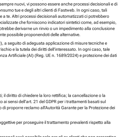
izi sempre nuovi, vi possono essere anche processi decisionali e di
nsumo tue e degli altri clienti di Fastweb. In ogni caso, tali
a te. Altri processi decisionali automatizzati ci potrebbero
pecializzate che forniscono indicatori sintetici come, ad esempio,
e, potrebbe derivarne un rinvio o un impedimento alla conclusione
te possibile proponendoti delle alternative.
 (AI), a seguito di adeguata applicazione di misure tecniche e
io e la tutela dei diritti dell’interessato. In ogni caso, tale
enza Artificiale (AI) (Reg. UE n. 1689/2024) e protezione dei dati
; il diritto di chiedere la loro rettifica; la cancellazione o la
to ai sensi dell’art. 21 del GDPR per i trattamenti basati sul
iritto di proporre reclamo all’Autorità Garante per la Protezione dei
oggettive per proseguire il trattamento prevalenti rispetto alla