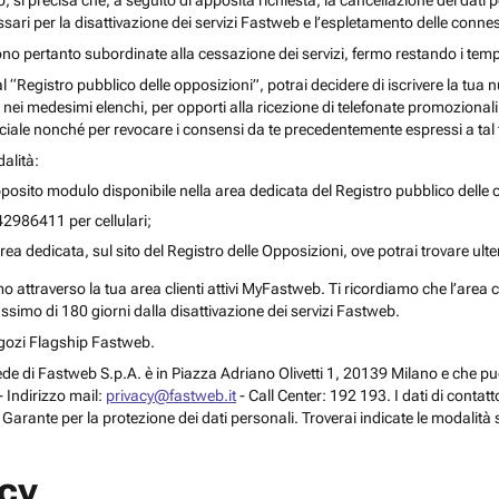
o, si precisa che, a seguito di apposita richiesta, la cancellazione dei dati 
ari per la disattivazione dei servizi Fastweb e l’espletamento delle connes
ono pertanto subordinate alla cessazione dei servizi, fermo restando i temp
 al “Registro pubblico delle opposizioni”, potrai decidere di iscrivere la tu
 nei medesimi elenchi, per opporti alla ricezione di telefonate promozionali o a
le nonché per revocare i consensi da te precedentemente espressi a tal 
alità:
posito modulo disponibile nella area dedicata del Registro pubblico delle o
42986411 per cellulari;
rea dedicata, sul sito del Registro delle Opposizioni, ove potrai trovare ult
attraverso la tua area clienti attivi MyFastweb. Ti ricordiamo che l’area cli
assimo di 180 giorni dalla disattivazione dei servizi Fastweb.
Negozi Flagship Fastweb.
 la sede di Fastweb S.p.A. è in Piazza Adriano Olivetti 1, 20139 Milano e che
 Indirizzo mail:
privacy@fastweb.it
- Call Center: 192 193. I dati di contat
l Garante per la protezione dei dati personali. Troverai indicate le modalità 
acy