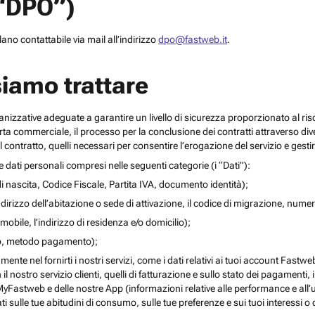
(“DPO”)
no contattabile via mail all’indirizzo
dpo@fastweb.it
.
siamo trattare
nizzative adeguate a garantire un livello di sicurezza proporzionato al ris
ferta commerciale, il processo per la conclusione dei contratti attraverso di
 contratto, quelli necessari per consentire l’erogazione del servizio e gesti
re dati personali compresi nelle seguenti categorie (i “Dati”):
i nascita, Codice Fiscale, Partita IVA, documento identità);
l’indirizzo dell’abitazione o sede di attivazione, il codice di migrazione, numero 
mobile, l’indirizzo di residenza e/o domicilio);
ito, metodo pagamento);
mente nel fornirti i nostri servizi, come i dati relativi ai tuoi account Fastw
on il nostro servizio clienti, quelli di fatturazione e sullo stato dei pagamenti,
yFastweb e delle nostre App (informazioni relative alle performance e all’uti
ti sulle tue abitudini di consumo, sulle tue preferenze e sui tuoi interessi o 