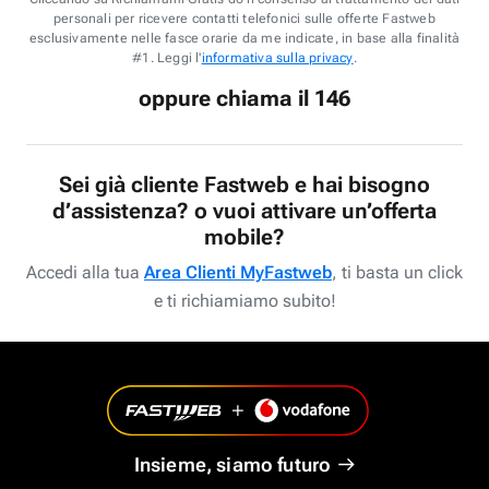
personali per ricevere contatti telefonici sulle offerte Fastweb
esclusivamente nelle fasce orarie da me indicate, in base alla finalità
#1. Leggi l'
informativa sulla privacy
.
oppure chiama il 146
Sei già cliente Fastweb e hai bisogno
d’assistenza? o vuoi attivare un’offerta
mobile?
Accedi alla tua
Area Clienti MyFastweb
, ti basta un click
e ti richiamiamo subito!
Insieme, siamo futuro