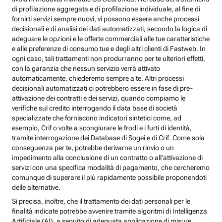
di profilazione aggregata e di profilazione individuale, al fine di
fornirti servizi sempre nuovi, vi possono essere anche processi
decisionali e di analisi dei dati automatizzati, secondo la logica di
adeguare le opzioni e le offerte commerciali alle tue caratteristiche
e alle preferenze di consumo tue e degli altri clienti di Fastweb. In
ogni caso, tali trattamenti non produrranno per te ulteriori effetti,
con la garanzia che nessun servizio verrà attivato
automaticamente, chiederemo sempre a te. Altri processi
decisionali automatizzati ci potrebbero essere in fase di pre-
attivazione dei contratti e dei servizi, quando compiamo le
verifiche sul credito interrogando il data base di società
specializzate che forniscono indicatori sintetici come, ad
esempio, Crif o volte a scongiurare le frodi e i furti di identità,
tramite interrogazione dei Database di Sogei e di Crif. Come sola
conseguenza per te, potrebbe derivarne un rinvio o un
impedimento alla conclusione di un contratto o all’attivazione di
servizi con una specifica modalità di pagamento, che cercheremo
comunque di superare il più rapidamente possibile proponendoti
delle alternative.
Si precisa, inoltre, che il trattamento dei dati personali per le
finalità indicate potrebbe avvenire tramite algoritmi di Intelligenza
Artificiale (AI), a seguito di adeguata applicazione di misure