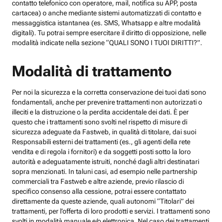
contatto telefonico con operatore, mail, notifica su APP, posta
cartacea) o anche mediante sistemi automatizzati di contatto e
messaggistica istantanea (es. SMS, Whatsapp e altre modalità
digitali). Tu potrai sempre esercitare il diritto di opposizione, nelle
modalità indicate nella sezione “QUALI SONO I TUOI DIRITTI?”.
Modalità di trattamento
Per noi la sicurezza e la corretta conservazione dei tuoi dati sono
fondamentali, anche per prevenire trattamenti non autorizzati o
illeciti e la distruzione o la perdita accidentale dei dati. È per
questo che i trattamenti sono svolti nel rispetto di misure di
sicurezza adeguate da Fastweb, in qualità di titolare, dai suoi
Responsabili esterni dei trattamenti (es., gli agenti della rete
vendita e di regola i fornitori) e da soggetti posti sotto la loro
autorità e adeguatamente istruiti, nonché dagli altri destinatari
sopra menzionati. In taluni casi, ad esempio nelle partnership
commerciali tra Fastweb e altre aziende, previo rilascio di
specifico consenso alla cessione, potrai essere contattato
direttamente da queste aziende, quali autonomi “Titolari” dei
trattamenti, per l’offerta di loro prodotti e servizi. I trattamenti sono
svolti in modalità manuale e/o elettronica. Nel caso dei trattamenti