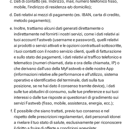
Dati di contatto (es. Indirizzo, mail, numero telefonico fisso,
mobile, l’indirizzo di residenza e/o domicilio);
Dati relativi ai mezzi di pagamento (es. IBAN, carta di credito,
metodo pagamento);
Inoltre, trattiamo alcuni dati generati direttamente o
indirettamente nel fornirti i nostri servizi, come i dati relativi ai
tuoi account Fastweb (username e password), quelli relativi
ai prodotti o servizi attivati e le opzioni contrattuali sottoscritte,
i tuoi contatti con il nostro servizio clienti, quelli di fatturazione
e sullo stato dei pagamenti, i dati relativi al traffico telefonico e
telematico (numeri chiamati, data e ora della chiamata, IP) o
che derivano dall’uso della MyFastweb e delle nostre App
(informazioni relative alle performance e all’utilizzo, sistema
operativo e identificativo del terminale, dati sulla tua
posizione, se ne hai dato il consenso tramite device), i dati
sulle tue abitudini di consumo, sulle tue preferenze e sui tuoi
interessi o dalle tue risposte ai questionari di gradimento sui
servizi Fastweb (fisso, mobile, assistenza, energia, ecc.);
È possibile che siano trattati, previo tuo consenso e nel
rispetto delle prescrizioni regolamentari, dati personali idonei
a rivelare il tuo stato di salute, esclusivamente per riconoscere
il diritto a fruire di offerte a condizioni agevolate;