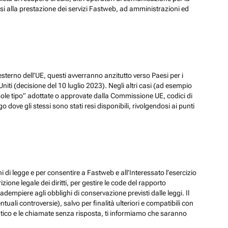
ssi alla prestazione dei servizi Fastweb, ad amministrazioni ed
esterno dell’UE, questi avverranno anzitutto verso Paesi per i
iti (decisione del 10 luglio 2023). Negli altri casi (ad esempio
ole tipo” adottate o approvate dalla Commissione UE, codici di
dove gli stessi sono stati resi disponibili, rivolgendosi ai punti
hi di legge e per consentire a Fastweb e all’Interessato l’esercizio
zione legale dei diritti, per gestire le code del rapporto
adempiere agli obblighi di conservazione previsti dalle leggi. Il
ali controversie), salvo per finalità ulteriori e compatibili con
ematico e le chiamate senza risposta, ti informiamo che saranno