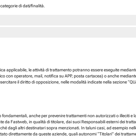
ategorie di dati/finalità.
dica applicabile, le attività di trattamento potranno essere eseguite mediante
nico con operatore, mail, notifica su APP, posta cartacea) o anche mediant
sercitare il diritto di opposizione, nelle modalità indicate nella sezione 
 fondamentali, anche per prevenire trattamenti non autorizzati o illeciti e la
 da Fastweb, in qualità di titolare, dai suoi Responsabili esterni dei trattamen
nché dagli altri destinatari sopra menzionati. In taluni casi, ad esempio ne
ato direttamente da queste aziende, quali autonomi “Titolari” dei trattamenti,