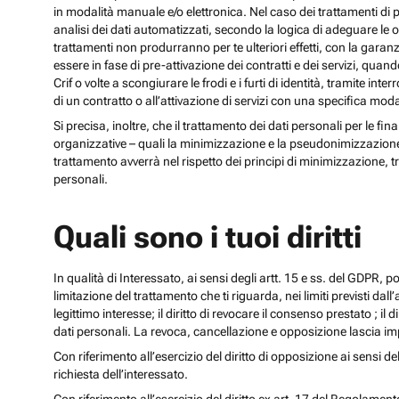
in modalità manuale e/o elettronica. Nel caso dei trattamenti di p
analisi dei dati automatizzati, secondo la logica di adeguare le opz
trattamenti non produrranno per te ulteriori effetti, con la gara
essere in fase di pre-attivazione dei contratti e dei servizi, qua
Crif o volte a scongiurare le frodi e i furti di identità, tramite
di un contratto o all’attivazione di servizi con una specifica m
Si precisa, inoltre, che il trattamento dei dati personali per le fi
organizzative – quali la minimizzazione e la pseudonimizzazione – i
trattamento avverrà nel rispetto dei principi di minimizzazione, t
personali.
Quali sono i tuoi diritti
In qualità di Interessato, ai sensi degli artt. 15 e ss. del GDPR, potra
limitazione del trattamento che ti riguarda, nei limiti previsti dal
legittimo interesse; il diritto di revocare il consenso prestato ; il 
dati personali. La revoca, cancellazione e opposizione lascia impr
Con riferimento all’esercizio del diritto di opposizione ai sensi de
richiesta dell’interessato.