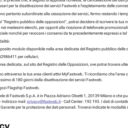
o, si precisa che, a seguito di apposita richiesta, la cancellazione dei dati 
ari per la disattivazione dei servizi Fastweb e l’espletamento delle connes
ono pertanto subordinate alla cessazione dei servizi, fermo restando i temp
 al “Registro pubblico delle opposizioni”, potrai decidere di iscrivere la tu
 nei medesimi elenchi, per opporti alla ricezione di telefonate promozionali o a
le nonché per revocare i consensi da te precedentemente espressi a tal 
alità:
posito modulo disponibile nella area dedicata del Registro pubblico delle o
42986411 per cellulari;
rea dedicata, sul sito del Registro delle Opposizioni, ove potrai trovare ult
attraverso la tua area clienti attivi MyFastweb. Ti ricordiamo che l’area cli
assimo di 180 giorni dalla disattivazione dei servizi Fastweb.
Negozi Flagship Fastweb.
 la sede di Fastweb S.p.A. è in Piazza Adriano Olivetti 1, 20139 Milano e che
 Indirizzo mail:
privacy@fastweb.it
- Call Center: 192 193. I dati di contat
l Garante per la protezione dei dati personali. Troverai indicate le modalità 
acy