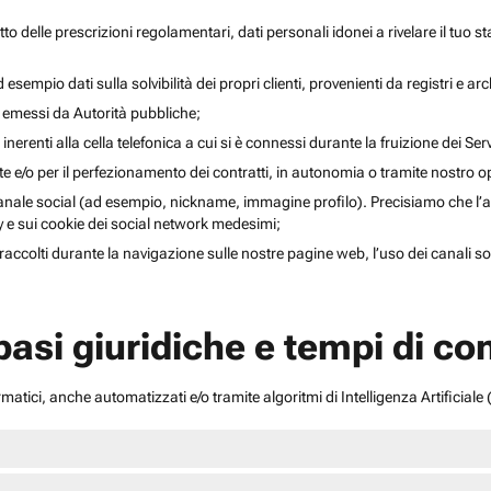
to delle prescrizioni regolamentari, dati personali idonei a rivelare il tuo sta
esempio dati sulla solvibilità dei propri clienti, provenienti da registri e arch
i emessi da Autorità pubbliche;
inerenti alla cella telefonica a cui si è connessi durante la fruizione dei Serv
ente e/o per il perfezionamento dei contratti, in autonomia o tramite nostro 
anale social (ad esempio, nickname, immagine profilo). Precisiamo che l’acce
acy e sui cookie dei social network medesimi;
li raccolti durante la navigazione sulle nostre pagine web, l’uso dei canali 
 basi giuridiche e tempi di c
atici, anche automatizzati e/o tramite algoritmi di Intelligenza Artificiale (A