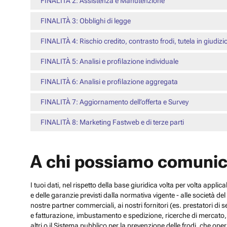
FINALITÀ 2: Assistenza e Manutenzione
FINALITÀ 3: Obblighi di legge
FINALITÀ 4: Rischio credito, contrasto frodi, tutela in giudizi
FINALITÀ 5: Analisi e profilazione individuale
FINALITÀ 6: Analisi e profilazione aggregata
FINALITÀ 7: Aggiornamento dell’offerta e Survey
FINALITÀ 8: Marketing Fastweb e di terze parti
A chi possiamo comunic
I tuoi dati, nel rispetto della base giuridica volta per volta appli
e delle garanzie previsti dalla normativa vigente - alle società d
nostre partner commerciali, ai nostri fornitori (es. prestatori di
e fatturazione, imbustamento e spedizione, ricerche di mercato, con
altri o il Sistema pubblico per la prevenzione delle frodi, che operi