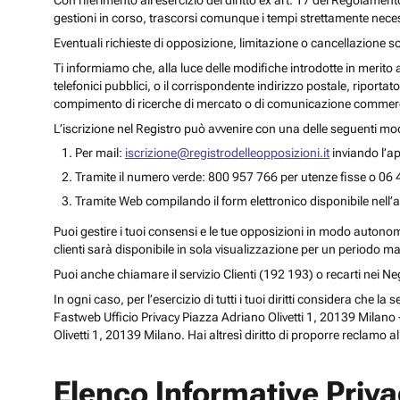
Con riferimento all’esercizio del diritto ex art. 17 del Regolament
gestioni in corso, trascorsi comunque i tempi strettamente necess
Eventuali richieste di opposizione, limitazione o cancellazione s
Ti informiamo che, alla luce delle modifiche introdotte in merito
telefonici pubblici, o il corrispondente indirizzo postale, riportato
compimento di ricerche di mercato o di comunicazione commercia
L’iscrizione nel Registro può avvenire con una delle seguenti mod
Per mail:
iscrizione@registrodelleopposizioni.it
inviando l’ap
Tramite il numero verde: 800 957 766 per utenze fisse o 06 
Tramite Web compilando il form elettronico disponibile nell’a
Puoi gestire i tuoi consensi e le tue opposizioni in modo autonomo 
clienti sarà disponibile in sola visualizzazione per un periodo m
Puoi anche chiamare il servizio Clienti (192 193) o recarti nei 
In ogni caso, per l’esercizio di tutti i tuoi diritti considera che
Fastweb Ufficio Privacy Piazza Adriano Olivetti 1, 20139 Milano -
Olivetti 1, 20139 Milano. Hai altresì diritto di proporre reclamo a
Elenco Informative Priv