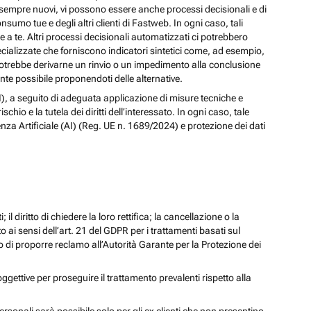
izi sempre nuovi, vi possono essere anche processi decisionali e di
nsumo tue e degli altri clienti di Fastweb. In ogni caso, tali
a te. Altri processi decisionali automatizzati ci potrebbero
pecializzate che forniscono indicatori sintetici come, ad esempio,
e, potrebbe derivarne un rinvio o un impedimento alla conclusione
te possibile proponendoti delle alternative.
 (AI), a seguito di adeguata applicazione di misure tecniche e
io e la tutela dei diritti dell’interessato. In ogni caso, tale
enza Artificiale (AI) (Reg. UE n. 1689/2024) e protezione dei dati
; il diritto di chiedere la loro rettifica; la cancellazione o la
to ai sensi dell’art. 21 del GDPR per i trattamenti basati sul
iritto di proporre reclamo all’Autorità Garante per la Protezione dei
oggettive per proseguire il trattamento prevalenti rispetto alla