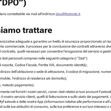
(“DPO”)
no contattabile via mail all’indirizzo
dpo@fastweb.it
.
siamo trattare
nizzative adeguate a garantire un livello di sicurezza proporzionato al ris
ferta commerciale, il processo per la conclusione dei contratti attraverso di
 contratto, quelli necessari per consentire l’erogazione del servizio e gesti
re dati personali compresi nelle seguenti categorie (i “Dati”):
i nascita, Codice Fiscale, Partita IVA, documento identità);
l’indirizzo dell’abitazione o sede di attivazione, il codice di migrazione, numero 
mobile, l’indirizzo di residenza e/o domicilio);
ito, metodo pagamento);
mente nel fornirti i nostri servizi, come i dati relativi ai tuoi account Fastw
on il nostro servizio clienti, quelli di fatturazione e sullo stato dei pagamenti,
yFastweb e delle nostre App (informazioni relative alle performance e all’uti
ti sulle tue abitudini di consumo, sulle tue preferenze e sui tuoi interessi o 