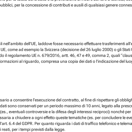
ubblici, per la concessione di contributi e ausili di qualsiasi genere conne
 nell’ambito dell’UE, laddove fosse necessario effettuare trasferimenti all’
, come ad esempio la Svizzera (decisione del 26 luglio 2000) o gli Stati Un
do il regolamento UE n. 679/2016, artt. 46, 47 e 49, comma 2, quali “claus
ormazioni al riguardo, compresa una copia dei dati o l’indicazione del luogo 
ario a consentire l’esecuzione del contratto, al fine di rispettare gli obblig
, i dati sono conservati per un periodo massimo di 10 anni, legato alla prescri
(es., eventuali controversie e la difesa degli interessi reciproci) nonché per 
ia a chiudere a ogni effetto queste tematiche (es. per concludere le eventu
l’art. 6.4 del GDPR. Per quanto riguarda i dati di traffico telefonico e tel
eati, per i tempi previsti dalla legge.