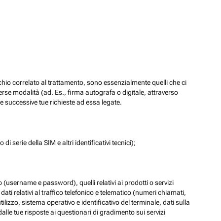
chio correlato al trattamento, sono essenzialmente quelli che ci
verse modalità (ad. Es., firma autografa o digitale, attraverso
re successive tue richieste ad essa legate.
di serie della SIM e altri identificativi tecnici);
eb (username e password), quelli relativi ai prodotti o servizi
 i dati relativi al traffico telefonico e telematico (numeri chiamati,
lizzo, sistema operativo e identificativo del terminale, dati sulla
dalle tue risposte ai questionari di gradimento sui servizi