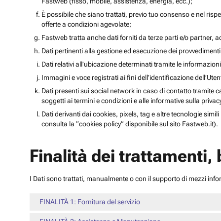
Fastweb (fisso, mobile, assistenza, energia, ecc.);
È possibile che siano trattati, previo tuo consenso e nel rispet
offerte a condizioni agevolate;
Fastweb tratta anche dati forniti da terze parti e/o partner, ad 
Dati pertinenti alla gestione ed esecuzione dei provvediment
Dati relativi all’ubicazione determinati tramite le informazioni 
Immagini e voce registrati ai fini dell’identificazione dell’Ut
Dati presenti sui social network in caso di contatto tramite c
soggetti ai termini e condizioni e alle informative sulla priv
Dati derivanti dai cookies, pixels, tag e altre tecnologie simi
consulta la “cookies policy” disponibile sul sito Fastweb.it).
Finalità dei trattamenti,
I Dati sono trattati, manualmente o con il supporto di mezzi inform
FINALITÀ 1: Fornitura del servizio