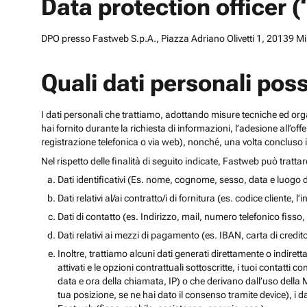
Data protection officer 
DPO presso Fastweb S.p.A., Piazza Adriano Olivetti 1, 20139 Mila
Quali dati personali pos
I dati personali che trattiamo, adottando misure tecniche ed orga
hai fornito durante la richiesta di informazioni, l’adesione all’of
registrazione telefonica o via web), nonché, una volta concluso il
Nel rispetto delle finalità di seguito indicate, Fastweb può tratta
Dati identificativi (Es. nome, cognome, sesso, data e luogo d
Dati relativi al/ai contratto/i di fornitura (es. codice cliente, 
Dati di contatto (es. Indirizzo, mail, numero telefonico fisso, 
Dati relativi ai mezzi di pagamento (es. IBAN, carta di cred
Inoltre, trattiamo alcuni dati generati direttamente o indiretta
attivati e le opzioni contrattuali sottoscritte, i tuoi contatti c
data e ora della chiamata, IP) o che derivano dall’uso della M
tua posizione, se ne hai dato il consenso tramite device), i da