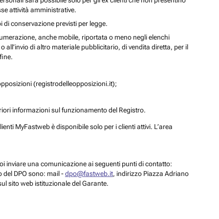
personali sarà possibile solo per gli ex clienti che non presentino
se attività amministrative.
i di conservazione previsti per legge.
a numerazione, anche mobile, riportata o meno negli elenchi
ll’invio di altro materiale pubblicitario, di vendita diretta, per il
fine.
pposizioni (registrodelleopposizioni.it);
eriori informazioni sul funzionamento del Registro.
enti MyFastweb è disponibile solo per i clienti attivi. L’area
 puoi inviare una comunicazione ai seguenti punti di contatto:
to del DPO sono: mail -
dpo@fastweb.it
, indirizzo Piazza Adriano
sul sito web istituzionale del Garante.