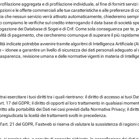
rofilazione aggregata e di profilazione individuale, al fine di fornirti serv
ioni e le offerte commerciali alle tue caratteristiche e alle preferenze di co
nzia che nessun servizio verrà attivato automaticamente, chiederemo sempre 
ndo compiamo le verifiche sul credito interrogando il data base di società s
 interrogazione dei Database di Sogei e di Crif. Come sola conseguenza per t
odalità di pagamento, che cercheremo comunque di superare il più rapidamen
nalità indicate potrebbe avvenire tramite algoritmi di Intelligenza Artificiale
donee a garantire un livello di sicurezza dei dati personali adeguato al risch
rasparenza, revisione umana e delle normative vigenti in materia di Intellig
i esercitare i tuoi diritti tra i quali rientrano: il diritto di accesso ai tuoi Dati
l’art. 17 del GDPR; il diritto di opporti al loro trattamento in qualsiasi momen
diritto alla portabilità dei Dati nei casi previsti dalla Normativa Privacy; il d
egiudicata la liceità dei trattamenti svolti in precedenza.
ll’art. 21 del GDPR, Fastweb si riserva di valutare la sussistenza di ragioni 