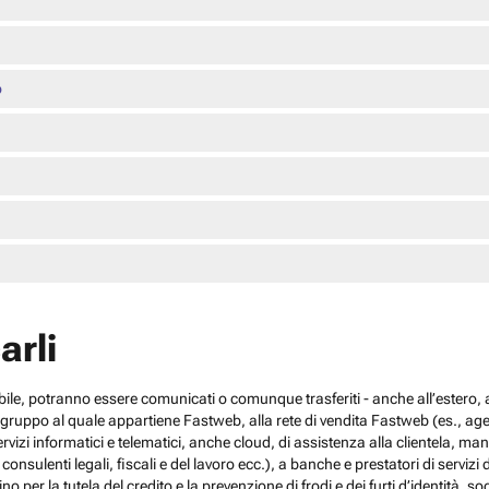
o
arli
cabile, potranno essere comunicati o comunque trasferiti - anche all’estero, al
el gruppo al quale appartiene Fastweb, alla rete di vendita Fastweb (es., agen
 servizi informatici e telematici, anche cloud, di assistenza alla clientela,
sulenti legali, fiscali e del lavoro ecc.), a banche e prestatori di servizi d
no per la tutela del credito e la prevenzione di frodi e dei furti d’identità, s