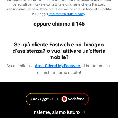
personali per ricevere contatti telefonici sulle offerte Fastweb
esclusivamente nelle fasce orarie da me indicate, in base alla finalità
#1. Leggi l'
informativa sulla privacy
.
oppure chiama il 146
Sei già cliente Fastweb e hai bisogno
d’assistenza? o vuoi attivare un’offerta
mobile?
Accedi alla tua
Area Clienti MyFastweb
, ti basta un click
e ti richiamiamo subito!
Insieme, siamo futuro