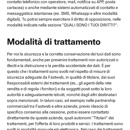
contatto telefonico con operatore, mail, notifica su APP, posta
cartacea) o anche mediante sistemi automatizzati di contatto e
messaggistica istantanea (es. SMS, Whatsapp e altre modalità
digitali). Tu potrai sempre esercitare il diritto di opposizione, nelle
modalità indicate nella sezione “QUALI SONO I TUOI DIRITTI?”.
Modalità di trattamento
Per noi la sicurezza e la corretta conservazione dei tuoi dati sono
fondamentali, anche per prevenire trattamenti non autorizzati o
illeciti e la distruzione o la perdita accidentale dei dati. È per
questo che i trattamenti sono svolti nel rispetto di misure di
sicurezza adeguate da Fastweb, in qualità di titolare, dai suoi
Responsabili esterni dei trattamenti (es., gli agenti della rete
vendita e di regola i fornitori) e da soggetti posti sotto la loro
autorità e adeguatamente istruiti, nonché dagli altri destinatari
sopra menzionati. In taluni casi, ad esempio nelle partnership
commerciali tra Fastweb e altre aziende, previo rilascio di
specifico consenso alla cessione, potrai essere contattato
direttamente da queste aziende, quali autonomi “Titolari” dei
trattamenti, per l’offerta di loro prodotti e servizi. I trattamenti sono
svolti in modalità manuale e/o elettronica. Nel caso dei trattamenti