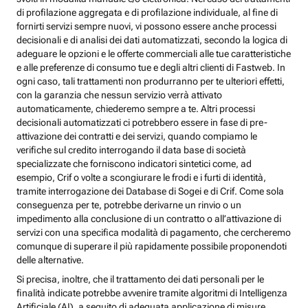
di profilazione aggregata e di profilazione individuale, al fine di
fornirti servizi sempre nuovi, vi possono essere anche processi
decisionali e di analisi dei dati automatizzati, secondo la logica di
adeguare le opzioni e le offerte commerciali alle tue caratteristiche
e alle preferenze di consumo tue e degli altri clienti di Fastweb. In
ogni caso, tali trattamenti non produrranno per te ulteriori effetti,
con la garanzia che nessun servizio verrà attivato
automaticamente, chiederemo sempre a te. Altri processi
decisionali automatizzati ci potrebbero essere in fase di pre-
attivazione dei contratti e dei servizi, quando compiamo le
verifiche sul credito interrogando il data base di società
specializzate che forniscono indicatori sintetici come, ad
esempio, Crif o volte a scongiurare le frodi e i furti di identità,
tramite interrogazione dei Database di Sogei e di Crif. Come sola
conseguenza per te, potrebbe derivarne un rinvio o un
impedimento alla conclusione di un contratto o all’attivazione di
servizi con una specifica modalità di pagamento, che cercheremo
comunque di superare il più rapidamente possibile proponendoti
delle alternative.
Si precisa, inoltre, che il trattamento dei dati personali per le
finalità indicate potrebbe avvenire tramite algoritmi di Intelligenza
Artificiale (AI), a seguito di adeguata applicazione di misure