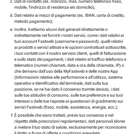
Dati di contatto (es. Indirizzo, mail, numero telefonico fisso,
mobile, l’indirizzo di residenza e/o domicilio);
Dati relativi ai mezzi di pagamento (es. IBAN, carta di credito,
metodo pagamento);
Inoltre, trattiamo alcuni dati generati direttamente o
indirettamente nel fornirti i nostri servizi, come i dati relativi ai
tuoi account Fastweb (username e password), quelli relativi
ai prodotti o servizi attivati e le opzioni contrattuali sottoscritte,
i tuoi contatti con il nostro servizio clienti, quelli di fatturazione
e sullo stato dei pagamenti, i dati relativi al traffico telefonico e
telematico (numeri chiamati, data e ora della chiamata, IP) o
che derivano dall’uso della MyFastweb e delle nostre App
(informazioni relative alle performance e all’utilizzo, sistema
operativo e identificativo del terminale, dati sulla tua
posizione, se ne hai dato il consenso tramite device), i dati
sulle tue abitudini di consumo, sulle tue preferenze e sui tuoi
interessi o dalle tue risposte ai questionari di gradimento sui
servizi Fastweb (fisso, mobile, assistenza, energia, ecc.);
È possibile che siano trattati, previo tuo consenso e nel
rispetto delle prescrizioni regolamentari, dati personali idonei
a rivelare il tuo stato di salute, esclusivamente per riconoscere
il diritto a fruire di offerte a condizioni agevolate;