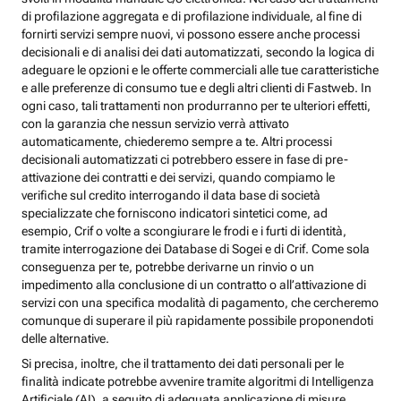
di profilazione aggregata e di profilazione individuale, al fine di
fornirti servizi sempre nuovi, vi possono essere anche processi
decisionali e di analisi dei dati automatizzati, secondo la logica di
adeguare le opzioni e le offerte commerciali alle tue caratteristiche
e alle preferenze di consumo tue e degli altri clienti di Fastweb. In
ogni caso, tali trattamenti non produrranno per te ulteriori effetti,
con la garanzia che nessun servizio verrà attivato
automaticamente, chiederemo sempre a te. Altri processi
decisionali automatizzati ci potrebbero essere in fase di pre-
attivazione dei contratti e dei servizi, quando compiamo le
verifiche sul credito interrogando il data base di società
specializzate che forniscono indicatori sintetici come, ad
esempio, Crif o volte a scongiurare le frodi e i furti di identità,
tramite interrogazione dei Database di Sogei e di Crif. Come sola
conseguenza per te, potrebbe derivarne un rinvio o un
impedimento alla conclusione di un contratto o all’attivazione di
servizi con una specifica modalità di pagamento, che cercheremo
comunque di superare il più rapidamente possibile proponendoti
delle alternative.
Si precisa, inoltre, che il trattamento dei dati personali per le
finalità indicate potrebbe avvenire tramite algoritmi di Intelligenza
Artificiale (AI), a seguito di adeguata applicazione di misure