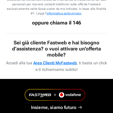
personali per ricevere contatti telefonici sulle offerte Fastweb
esclusivamente nelle fasce orarie da me indicate, in base alla finalità
#1. Leggi l'
informativa sulla privacy
.
oppure chiama il 146
Sei già cliente Fastweb e hai bisogno
d’assistenza? o vuoi attivare un’offerta
mobile?
Accedi alla tua
Area Clienti MyFastweb
, ti basta un click
e ti richiamiamo subito!
Insieme, siamo futuro