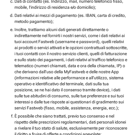
Dati di contatto (es. Indirizzo, mail, numero telefonico fisso,
mobile, l’indirizzo di residenza e/o domicilio);
Dati relativi ai mezzi di pagamento (es. IBAN, carta di credito,
metodo pagamento);
Inoltre, trattiamo alcuni dati generati direttamente o
indirettamente nel fornirti i nostri servizi, come i dati relativi ai
tuoi account Fastweb (username e password), quelli relativi
ai prodotti o servizi attivati e le opzioni contrattuali sottoscritte,
i tuoi contatti con il nostro servizio clienti, quelli di fatturazione
e sullo stato dei pagamenti, i dati relativi al traffico telefonico e
telematico (numeri chiamati, data e ora della chiamata, IP) o
che derivano dall’uso della MyFastweb e delle nostre App
(informazioni relative alle performance e all’utilizzo, sistema
operativo e identificativo del terminale, dati sulla tua
posizione, se ne hai dato il consenso tramite device), i dati
sulle tue abitudini di consumo, sulle tue preferenze e sui tuoi
interessi o dalle tue risposte ai questionari di gradimento sui
servizi Fastweb (fisso, mobile, assistenza, energia, ecc.);
È possibile che siano trattati, previo tuo consenso e nel
rispetto delle prescrizioni regolamentari, dati personali idonei
a rivelare il tuo stato di salute, esclusivamente per riconoscere
il diritto a fruire di offerte a condizioni agevolate;