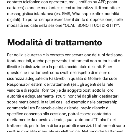
contatto telefonico con operatore, mail, notifica su APP, posta
cartacea) o anche mediante sistemi automatizzati di contatto e
messaggistica istantanea (es. SMS, Whatsapp e altre modalità
digitali). Tu potrai sempre esercitare il diritto di opposizione, nelle
modalità indicate nella sezione “QUALI SONO I TUOI DIRITTI?”.
Modalità di trattamento
Per noi la sicurezza e la corretta conservazione dei tuoi dati sono
fondamentali, anche per prevenire trattamenti non autorizzati o
illeciti e la distruzione o la perdita accidentale dei dati. È per
questo che i trattamenti sono svolti nel rispetto di misure di
sicurezza adeguate da Fastweb, in qualità di titolare, dai suoi
Responsabili esterni dei trattamenti (es., gli agenti della rete
vendita e di regola i fornitori) e da soggetti posti sotto la loro
autorità e adeguatamente istruiti, nonché dagli altri destinatari
sopra menzionati. In taluni casi, ad esempio nelle partnership
commerciali tra Fastweb e altre aziende, previo rilascio di
specifico consenso alla cessione, potrai essere contattato
direttamente da queste aziende, quali autonomi “Titolari” dei
trattamenti, per l’offerta di loro prodotti e servizi. I trattamenti sono
svolti in modalità manuale e/o elettronica. Nel caso dei trattamenti