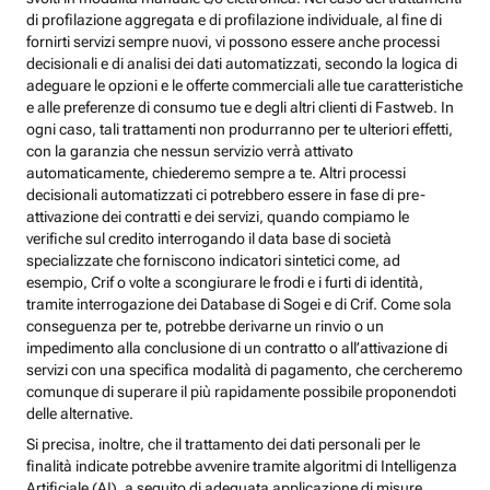
di profilazione aggregata e di profilazione individuale, al fine di
fornirti servizi sempre nuovi, vi possono essere anche processi
decisionali e di analisi dei dati automatizzati, secondo la logica di
adeguare le opzioni e le offerte commerciali alle tue caratteristiche
e alle preferenze di consumo tue e degli altri clienti di Fastweb. In
ogni caso, tali trattamenti non produrranno per te ulteriori effetti,
con la garanzia che nessun servizio verrà attivato
automaticamente, chiederemo sempre a te. Altri processi
decisionali automatizzati ci potrebbero essere in fase di pre-
attivazione dei contratti e dei servizi, quando compiamo le
verifiche sul credito interrogando il data base di società
specializzate che forniscono indicatori sintetici come, ad
esempio, Crif o volte a scongiurare le frodi e i furti di identità,
tramite interrogazione dei Database di Sogei e di Crif. Come sola
conseguenza per te, potrebbe derivarne un rinvio o un
impedimento alla conclusione di un contratto o all’attivazione di
servizi con una specifica modalità di pagamento, che cercheremo
comunque di superare il più rapidamente possibile proponendoti
delle alternative.
Si precisa, inoltre, che il trattamento dei dati personali per le
finalità indicate potrebbe avvenire tramite algoritmi di Intelligenza
Artificiale (AI), a seguito di adeguata applicazione di misure