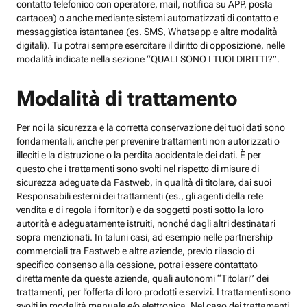
contatto telefonico con operatore, mail, notifica su APP, posta
cartacea) o anche mediante sistemi automatizzati di contatto e
messaggistica istantanea (es. SMS, Whatsapp e altre modalità
digitali). Tu potrai sempre esercitare il diritto di opposizione, nelle
modalità indicate nella sezione “QUALI SONO I TUOI DIRITTI?”.
Modalità di trattamento
Per noi la sicurezza e la corretta conservazione dei tuoi dati sono
fondamentali, anche per prevenire trattamenti non autorizzati o
illeciti e la distruzione o la perdita accidentale dei dati. È per
questo che i trattamenti sono svolti nel rispetto di misure di
sicurezza adeguate da Fastweb, in qualità di titolare, dai suoi
Responsabili esterni dei trattamenti (es., gli agenti della rete
vendita e di regola i fornitori) e da soggetti posti sotto la loro
autorità e adeguatamente istruiti, nonché dagli altri destinatari
sopra menzionati. In taluni casi, ad esempio nelle partnership
commerciali tra Fastweb e altre aziende, previo rilascio di
specifico consenso alla cessione, potrai essere contattato
direttamente da queste aziende, quali autonomi “Titolari” dei
trattamenti, per l’offerta di loro prodotti e servizi. I trattamenti sono
svolti in modalità manuale e/o elettronica. Nel caso dei trattamenti