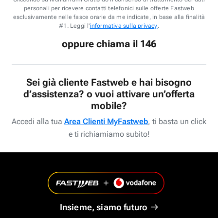
personali per ricevere contatti telefonici sulle offerte Fastweb
esclusivamente nelle fasce orarie da me indicate, in base alla finalità
#1. Leggi l'
informativa sulla privacy
.
oppure chiama il 146
Sei già cliente Fastweb e hai bisogno
d’assistenza? o vuoi attivare un’offerta
mobile?
Accedi alla tua
Area Clienti MyFastweb
, ti basta un click
e ti richiamiamo subito!
Insieme, siamo futuro