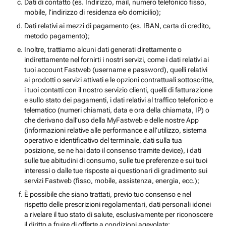
Dati di contatto (es. Indirizzo, mail, numero telefonico fisso,
mobile, l’indirizzo di residenza e/o domicilio);
Dati relativi ai mezzi di pagamento (es. IBAN, carta di credito,
metodo pagamento);
Inoltre, trattiamo alcuni dati generati direttamente o
indirettamente nel fornirti i nostri servizi, come i dati relativi ai
tuoi account Fastweb (username e password), quelli relativi
ai prodotti o servizi attivati e le opzioni contrattuali sottoscritte,
i tuoi contatti con il nostro servizio clienti, quelli di fatturazione
e sullo stato dei pagamenti, i dati relativi al traffico telefonico e
telematico (numeri chiamati, data e ora della chiamata, IP) o
che derivano dall’uso della MyFastweb e delle nostre App
(informazioni relative alle performance e all’utilizzo, sistema
operativo e identificativo del terminale, dati sulla tua
posizione, se ne hai dato il consenso tramite device), i dati
sulle tue abitudini di consumo, sulle tue preferenze e sui tuoi
interessi o dalle tue risposte ai questionari di gradimento sui
servizi Fastweb (fisso, mobile, assistenza, energia, ecc.);
È possibile che siano trattati, previo tuo consenso e nel
rispetto delle prescrizioni regolamentari, dati personali idonei
a rivelare il tuo stato di salute, esclusivamente per riconoscere
il diritto a fruire di offerte a condizioni agevolate;