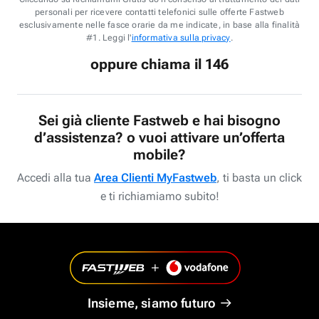
personali per ricevere contatti telefonici sulle offerte Fastweb
esclusivamente nelle fasce orarie da me indicate, in base alla finalità
#1. Leggi l'
informativa sulla privacy
.
oppure chiama il 146
Sei già cliente Fastweb e hai bisogno
d’assistenza? o vuoi attivare un’offerta
mobile?
Accedi alla tua
Area Clienti MyFastweb
, ti basta un click
e ti richiamiamo subito!
Insieme, siamo futuro