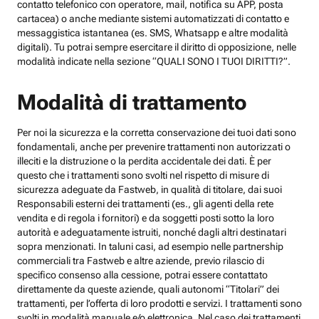
contatto telefonico con operatore, mail, notifica su APP, posta
cartacea) o anche mediante sistemi automatizzati di contatto e
messaggistica istantanea (es. SMS, Whatsapp e altre modalità
digitali). Tu potrai sempre esercitare il diritto di opposizione, nelle
modalità indicate nella sezione “QUALI SONO I TUOI DIRITTI?”.
Modalità di trattamento
Per noi la sicurezza e la corretta conservazione dei tuoi dati sono
fondamentali, anche per prevenire trattamenti non autorizzati o
illeciti e la distruzione o la perdita accidentale dei dati. È per
questo che i trattamenti sono svolti nel rispetto di misure di
sicurezza adeguate da Fastweb, in qualità di titolare, dai suoi
Responsabili esterni dei trattamenti (es., gli agenti della rete
vendita e di regola i fornitori) e da soggetti posti sotto la loro
autorità e adeguatamente istruiti, nonché dagli altri destinatari
sopra menzionati. In taluni casi, ad esempio nelle partnership
commerciali tra Fastweb e altre aziende, previo rilascio di
specifico consenso alla cessione, potrai essere contattato
direttamente da queste aziende, quali autonomi “Titolari” dei
trattamenti, per l’offerta di loro prodotti e servizi. I trattamenti sono
svolti in modalità manuale e/o elettronica. Nel caso dei trattamenti