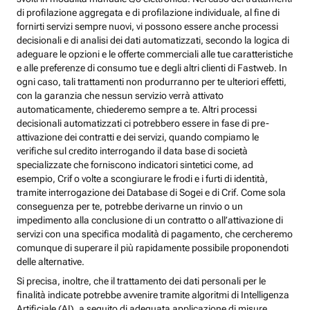
di profilazione aggregata e di profilazione individuale, al fine di
fornirti servizi sempre nuovi, vi possono essere anche processi
decisionali e di analisi dei dati automatizzati, secondo la logica di
adeguare le opzioni e le offerte commerciali alle tue caratteristiche
e alle preferenze di consumo tue e degli altri clienti di Fastweb. In
ogni caso, tali trattamenti non produrranno per te ulteriori effetti,
con la garanzia che nessun servizio verrà attivato
automaticamente, chiederemo sempre a te. Altri processi
decisionali automatizzati ci potrebbero essere in fase di pre-
attivazione dei contratti e dei servizi, quando compiamo le
verifiche sul credito interrogando il data base di società
specializzate che forniscono indicatori sintetici come, ad
esempio, Crif o volte a scongiurare le frodi e i furti di identità,
tramite interrogazione dei Database di Sogei e di Crif. Come sola
conseguenza per te, potrebbe derivarne un rinvio o un
impedimento alla conclusione di un contratto o all’attivazione di
servizi con una specifica modalità di pagamento, che cercheremo
comunque di superare il più rapidamente possibile proponendoti
delle alternative.
Si precisa, inoltre, che il trattamento dei dati personali per le
finalità indicate potrebbe avvenire tramite algoritmi di Intelligenza
Artificiale (AI), a seguito di adeguata applicazione di misure