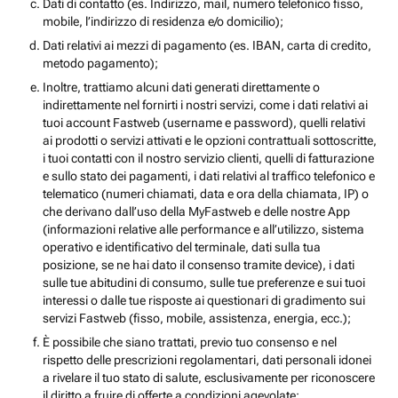
Dati di contatto (es. Indirizzo, mail, numero telefonico fisso,
mobile, l’indirizzo di residenza e/o domicilio);
Dati relativi ai mezzi di pagamento (es. IBAN, carta di credito,
metodo pagamento);
Inoltre, trattiamo alcuni dati generati direttamente o
indirettamente nel fornirti i nostri servizi, come i dati relativi ai
tuoi account Fastweb (username e password), quelli relativi
ai prodotti o servizi attivati e le opzioni contrattuali sottoscritte,
i tuoi contatti con il nostro servizio clienti, quelli di fatturazione
e sullo stato dei pagamenti, i dati relativi al traffico telefonico e
telematico (numeri chiamati, data e ora della chiamata, IP) o
che derivano dall’uso della MyFastweb e delle nostre App
(informazioni relative alle performance e all’utilizzo, sistema
operativo e identificativo del terminale, dati sulla tua
posizione, se ne hai dato il consenso tramite device), i dati
sulle tue abitudini di consumo, sulle tue preferenze e sui tuoi
interessi o dalle tue risposte ai questionari di gradimento sui
servizi Fastweb (fisso, mobile, assistenza, energia, ecc.);
È possibile che siano trattati, previo tuo consenso e nel
rispetto delle prescrizioni regolamentari, dati personali idonei
a rivelare il tuo stato di salute, esclusivamente per riconoscere
il diritto a fruire di offerte a condizioni agevolate;