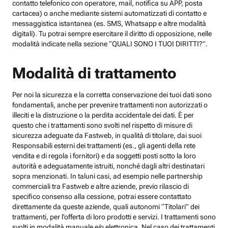
contatto telefonico con operatore, mail, notifica su APP, posta
cartacea) o anche mediante sistemi automatizzati di contatto e
messaggistica istantanea (es. SMS, Whatsapp e altre modalità
digitali). Tu potrai sempre esercitare il diritto di opposizione, nelle
modalità indicate nella sezione “QUALI SONO I TUOI DIRITTI?”.
Modalità di trattamento
Per noi la sicurezza e la corretta conservazione dei tuoi dati sono
fondamentali, anche per prevenire trattamenti non autorizzati o
illeciti e la distruzione o la perdita accidentale dei dati. È per
questo che i trattamenti sono svolti nel rispetto di misure di
sicurezza adeguate da Fastweb, in qualità di titolare, dai suoi
Responsabili esterni dei trattamenti (es., gli agenti della rete
vendita e di regola i fornitori) e da soggetti posti sotto la loro
autorità e adeguatamente istruiti, nonché dagli altri destinatari
sopra menzionati. In taluni casi, ad esempio nelle partnership
commerciali tra Fastweb e altre aziende, previo rilascio di
specifico consenso alla cessione, potrai essere contattato
direttamente da queste aziende, quali autonomi “Titolari” dei
trattamenti, per l’offerta di loro prodotti e servizi. I trattamenti sono
svolti in modalità manuale e/o elettronica. Nel caso dei trattamenti