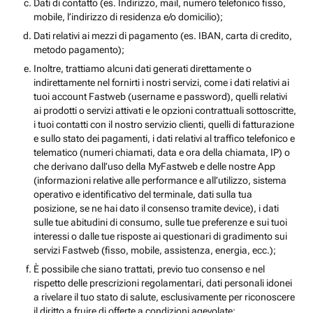
Dati di contatto (es. Indirizzo, mail, numero telefonico fisso,
mobile, l’indirizzo di residenza e/o domicilio);
Dati relativi ai mezzi di pagamento (es. IBAN, carta di credito,
metodo pagamento);
Inoltre, trattiamo alcuni dati generati direttamente o
indirettamente nel fornirti i nostri servizi, come i dati relativi ai
tuoi account Fastweb (username e password), quelli relativi
ai prodotti o servizi attivati e le opzioni contrattuali sottoscritte,
i tuoi contatti con il nostro servizio clienti, quelli di fatturazione
e sullo stato dei pagamenti, i dati relativi al traffico telefonico e
telematico (numeri chiamati, data e ora della chiamata, IP) o
che derivano dall’uso della MyFastweb e delle nostre App
(informazioni relative alle performance e all’utilizzo, sistema
operativo e identificativo del terminale, dati sulla tua
posizione, se ne hai dato il consenso tramite device), i dati
sulle tue abitudini di consumo, sulle tue preferenze e sui tuoi
interessi o dalle tue risposte ai questionari di gradimento sui
servizi Fastweb (fisso, mobile, assistenza, energia, ecc.);
È possibile che siano trattati, previo tuo consenso e nel
rispetto delle prescrizioni regolamentari, dati personali idonei
a rivelare il tuo stato di salute, esclusivamente per riconoscere
il diritto a fruire di offerte a condizioni agevolate;