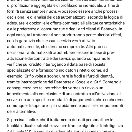
di profilazione aggregata e di profilazione individuale, al fine di
fornirti servizi sempre nuovi, vi possono essere anche processi
decisionali e di analisi dei dati automatizzati, secondo la logica di
adeguare le opzioni e le offerte commerciali alle tue caratteristiche
e alle preferenze di consumo tue e degli altri clienti di Fastweb. In
ogni caso, tali trattamenti non produrranno per te ulteriori effetti,
con la garanzia che nessun servizio verrà attivato
automaticamente, chiederemo sempre a te. Altri processi
decisionali automatizzati ci potrebbero essere in fase di pre-
attivazione dei contratti e dei servizi, quando compiamo le
verifiche sul credito interrogando il data base di società
specializzate che forniscono indicatori sintetici come, ad
esempio, Crif o volte a scongiurare le frodi e i furti di identità,
tramite interrogazione dei Database di Sogei e di Crif. Come sola
conseguenza per te, potrebbe derivarne un rinvio o un
impedimento alla conclusione di un contratto o all’attivazione di
servizi con una specifica modalità di pagamento, che cercheremo
comunque di superare il più rapidamente possibile proponendoti
delle alternative.
Si precisa, inoltre, che il trattamento dei dati personali per le
finalità indicate potrebbe avvenire tramite algoritmi di Intelligenza
Artificiale (AI), a seguito di adeguata applicazione di misure