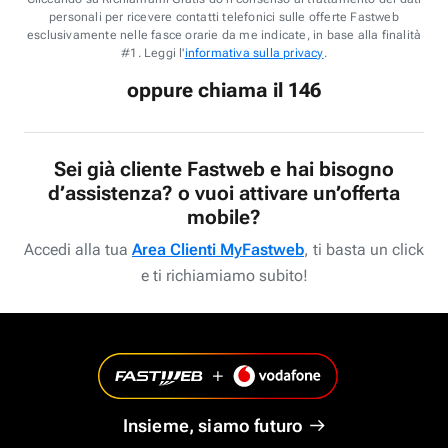
personali per ricevere contatti telefonici sulle offerte Fastweb
esclusivamente nelle fasce orarie da me indicate, in base alla finalità
#1. Leggi l'
informativa sulla privacy
.
oppure chiama il 146
Sei già cliente Fastweb e hai bisogno
d’assistenza? o vuoi attivare un’offerta
mobile?
Accedi alla tua
Area Clienti MyFastweb
, ti basta un click
e ti richiamiamo subito!
Insieme, siamo futuro