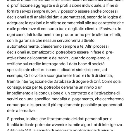
di profilazione aggregata e di profilazione individuale, al fine di
fornirti servizi sempre nuovi, vi possono essere anche processi
decisionali e di analisi dei dati automatizzati, secondo la logica di
adeguare le opzioni e le offerte commerciali alle tue caratteristiche
e alle preferenze di consumo tue e degli altri clienti di Fastweb. In
ogni caso, tali trattamenti non produrranno per te ulteriori effetti,
con la garanzia che nessun servizio verrà attivato
automaticamente, chiederemo sempre a te. Altri processi
decisionali automatizzati ci potrebbero essere in fase di pre-
attivazione dei contratti e dei servizi, quando compiamo le
verifiche sul credito interrogando il data base di società
specializzate che forniscono indicatori sintetici come, ad
esempio, Crif o volte a scongiurare le frodi e i furti di identità,
tramite interrogazione dei Database di Sogei e di Crif. Come sola
conseguenza per te, potrebbe derivarne un rinvio o un
impedimento alla conclusione di un contratto o all’attivazione di
servizi con una specifica modalità di pagamento, che cercheremo
comunque di superare il più rapidamente possibile proponendoti
delle alternative.
Si precisa, inoltre, che il trattamento dei dati personali per le
finalità indicate potrebbe avvenire tramite algoritmi di Intelligenza
Artificiale (AI), a seguito di adeguata applicazione di misure