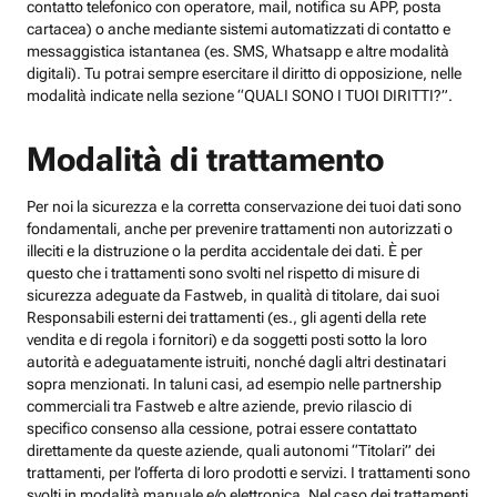
contatto telefonico con operatore, mail, notifica su APP, posta
cartacea) o anche mediante sistemi automatizzati di contatto e
messaggistica istantanea (es. SMS, Whatsapp e altre modalità
digitali). Tu potrai sempre esercitare il diritto di opposizione, nelle
modalità indicate nella sezione “QUALI SONO I TUOI DIRITTI?”.
Modalità di trattamento
Per noi la sicurezza e la corretta conservazione dei tuoi dati sono
fondamentali, anche per prevenire trattamenti non autorizzati o
illeciti e la distruzione o la perdita accidentale dei dati. È per
questo che i trattamenti sono svolti nel rispetto di misure di
sicurezza adeguate da Fastweb, in qualità di titolare, dai suoi
Responsabili esterni dei trattamenti (es., gli agenti della rete
vendita e di regola i fornitori) e da soggetti posti sotto la loro
autorità e adeguatamente istruiti, nonché dagli altri destinatari
sopra menzionati. In taluni casi, ad esempio nelle partnership
commerciali tra Fastweb e altre aziende, previo rilascio di
specifico consenso alla cessione, potrai essere contattato
direttamente da queste aziende, quali autonomi “Titolari” dei
trattamenti, per l’offerta di loro prodotti e servizi. I trattamenti sono
svolti in modalità manuale e/o elettronica. Nel caso dei trattamenti