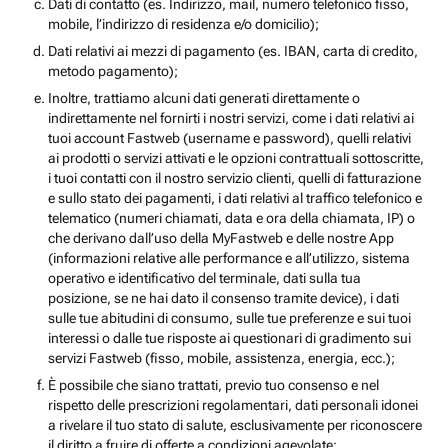
Dati di contatto (es. Indirizzo, mail, numero telefonico fisso,
mobile, l’indirizzo di residenza e/o domicilio);
Dati relativi ai mezzi di pagamento (es. IBAN, carta di credito,
metodo pagamento);
Inoltre, trattiamo alcuni dati generati direttamente o
indirettamente nel fornirti i nostri servizi, come i dati relativi ai
tuoi account Fastweb (username e password), quelli relativi
ai prodotti o servizi attivati e le opzioni contrattuali sottoscritte,
i tuoi contatti con il nostro servizio clienti, quelli di fatturazione
e sullo stato dei pagamenti, i dati relativi al traffico telefonico e
telematico (numeri chiamati, data e ora della chiamata, IP) o
che derivano dall’uso della MyFastweb e delle nostre App
(informazioni relative alle performance e all’utilizzo, sistema
operativo e identificativo del terminale, dati sulla tua
posizione, se ne hai dato il consenso tramite device), i dati
sulle tue abitudini di consumo, sulle tue preferenze e sui tuoi
interessi o dalle tue risposte ai questionari di gradimento sui
servizi Fastweb (fisso, mobile, assistenza, energia, ecc.);
È possibile che siano trattati, previo tuo consenso e nel
rispetto delle prescrizioni regolamentari, dati personali idonei
a rivelare il tuo stato di salute, esclusivamente per riconoscere
il diritto a fruire di offerte a condizioni agevolate;