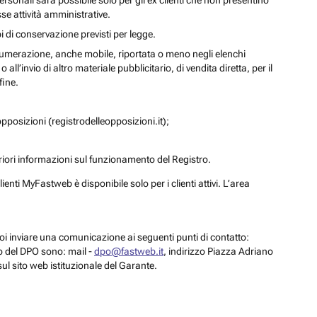
personali sarà possibile solo per gli ex clienti che non presentino
se attività amministrative.
i di conservazione previsti per legge.
a numerazione, anche mobile, riportata o meno negli elenchi
ll’invio di altro materiale pubblicitario, di vendita diretta, per il
fine.
pposizioni (registrodelleopposizioni.it);
eriori informazioni sul funzionamento del Registro.
enti MyFastweb è disponibile solo per i clienti attivi. L’area
 puoi inviare una comunicazione ai seguenti punti di contatto:
to del DPO sono: mail -
dpo@fastweb.it
, indirizzo Piazza Adriano
sul sito web istituzionale del Garante.