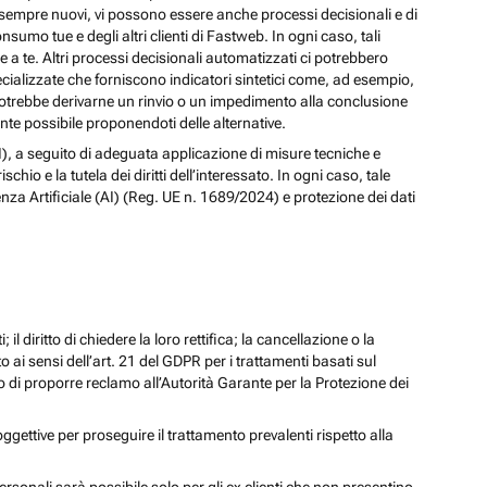
izi sempre nuovi, vi possono essere anche processi decisionali e di
nsumo tue e degli altri clienti di Fastweb. In ogni caso, tali
a te. Altri processi decisionali automatizzati ci potrebbero
pecializzate che forniscono indicatori sintetici come, ad esempio,
e, potrebbe derivarne un rinvio o un impedimento alla conclusione
te possibile proponendoti delle alternative.
 (AI), a seguito di adeguata applicazione di misure tecniche e
io e la tutela dei diritti dell’interessato. In ogni caso, tale
enza Artificiale (AI) (Reg. UE n. 1689/2024) e protezione dei dati
; il diritto di chiedere la loro rettifica; la cancellazione o la
to ai sensi dell’art. 21 del GDPR per i trattamenti basati sul
iritto di proporre reclamo all’Autorità Garante per la Protezione dei
oggettive per proseguire il trattamento prevalenti rispetto alla