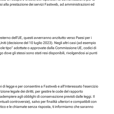
ssi alla prestazione dei servizi Fastweb, ad amministrazioni ed
esterno dell’UE, questi avverranno anzitutto verso Paesi per i
iti (decisione del 10 luglio 2023). Negli altri casi (ad esempio
ole tipo” adottate o approvate dalla Commissione UE, codici di
dove gli stessi sono stati resi disponibili, rivolgendosi ai punti
hi di legge e per consentire a Fastweb e all’Interessato l’esercizio
zione legale dei diritti, per gestire le code del rapporto
adempiere agli obblighi di conservazione previsti dalle leggi. Il
ali controversie), salvo per finalità ulteriori e compatibili con
ematico e le chiamate senza risposta, ti informiamo che saranno