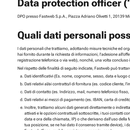
Data protection officer 
DPO presso Fastweb S.p.A., Piazza Adriano Olivetti 1, 20139 Mila
Quali dati personali pos
I dati personali che trattiamo, adottando misure tecniche ed orga
hai fornito durante la richiesta di informazioni, l’adesione all’of
registrazione telefonica o via web), nonché, una volta concluso il
Nel rispetto delle finalità di seguito indicate, Fastweb può tratta
Dati identificativi (Es. nome, cognome, sesso, data e luogo d
Dati relativi al/ai contratto/i di fornitura (es. codice cliente, 
Dati di contatto (es. Indirizzo, mail, numero telefonico fisso, 
Dati relativi ai mezzi di pagamento (es. IBAN, carta di cred
Inoltre, trattiamo alcuni dati generati direttamente o indiretta
attivati e le opzioni contrattuali sottoscritte, i tuoi contatti c
data e ora della chiamata, IP) o che derivano dall’uso della M
tua posizione, se ne hai dato il consenso tramite device), i da