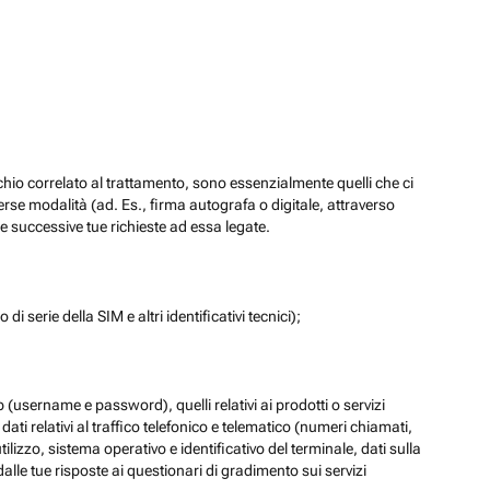
chio correlato al trattamento, sono essenzialmente quelli che ci
verse modalità (ad. Es., firma autografa o digitale, attraverso
re successive tue richieste ad essa legate.
di serie della SIM e altri identificativi tecnici);
eb (username e password), quelli relativi ai prodotti o servizi
 i dati relativi al traffico telefonico e telematico (numeri chiamati,
lizzo, sistema operativo e identificativo del terminale, dati sulla
dalle tue risposte ai questionari di gradimento sui servizi