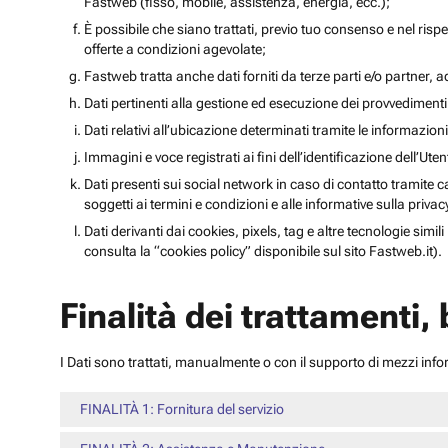
Fastweb (fisso, mobile, assistenza, energia, ecc.);
È possibile che siano trattati, previo tuo consenso e nel rispet
offerte a condizioni agevolate;
Fastweb tratta anche dati forniti da terze parti e/o partner, ad 
Dati pertinenti alla gestione ed esecuzione dei provvediment
Dati relativi all’ubicazione determinati tramite le informazioni 
Immagini e voce registrati ai fini dell’identificazione dell’Ut
Dati presenti sui social network in caso di contatto tramite c
soggetti ai termini e condizioni e alle informative sulla priv
Dati derivanti dai cookies, pixels, tag e altre tecnologie simi
consulta la “cookies policy” disponibile sul sito Fastweb.it).
Finalità dei trattamenti,
I Dati sono trattati, manualmente o con il supporto di mezzi inform
FINALITÀ 1: Fornitura del servizio