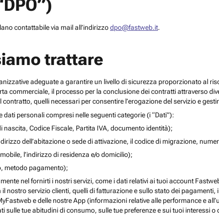
(“DPO”)
no contattabile via mail all’indirizzo
dpo@fastweb.it
.
siamo trattare
nizzative adeguate a garantire un livello di sicurezza proporzionato al ris
ferta commerciale, il processo per la conclusione dei contratti attraverso di
 contratto, quelli necessari per consentire l’erogazione del servizio e gesti
re dati personali compresi nelle seguenti categorie (i “Dati”):
i nascita, Codice Fiscale, Partita IVA, documento identità);
l’indirizzo dell’abitazione o sede di attivazione, il codice di migrazione, numero 
mobile, l’indirizzo di residenza e/o domicilio);
ito, metodo pagamento);
mente nel fornirti i nostri servizi, come i dati relativi ai tuoi account Fastw
on il nostro servizio clienti, quelli di fatturazione e sullo stato dei pagamenti,
yFastweb e delle nostre App (informazioni relative alle performance e all’uti
ti sulle tue abitudini di consumo, sulle tue preferenze e sui tuoi interessi o 