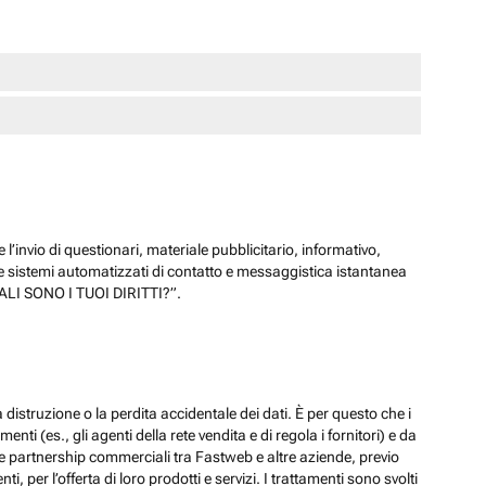
 l’invio di questionari, materiale pubblicitario, informativo,
e sistemi automatizzati di contatto e messaggistica istantanea
“QUALI SONO I TUOI DIRITTI?”.
 distruzione o la perdita accidentale dei dati. È per questo che i
ti (es., gli agenti della rete vendita e di regola i fornitori) e da
lle partnership commerciali tra Fastweb e altre aziende, previo
 per l’offerta di loro prodotti e servizi. I trattamenti sono svolti