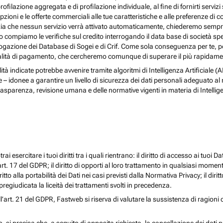
rofilazione aggregata e di profilazione individuale, al fine di fornirti serv
ioni e le offerte commerciali alle tue caratteristiche e alle preferenze di co
nzia che nessun servizio verrà attivato automaticamente, chiederemo sempre 
ndo compiamo le verifiche sul credito interrogando il data base di società s
 interrogazione dei Database di Sogei e di Crif. Come sola conseguenza per t
odalità di pagamento, che cercheremo comunque di superare il più rapidamen
nalità indicate potrebbe avvenire tramite algoritmi di Intelligenza Artificiale
donee a garantire un livello di sicurezza dei dati personali adeguato al risch
rasparenza, revisione umana e delle normative vigenti in materia di Intellig
i esercitare i tuoi diritti tra i quali rientrano: il diritto di accesso ai tuoi Dati
l’art. 17 del GDPR; il diritto di opporti al loro trattamento in qualsiasi momen
diritto alla portabilità dei Dati nei casi previsti dalla Normativa Privacy; il d
egiudicata la liceità dei trattamenti svolti in precedenza.
ll’art. 21 del GDPR, Fastweb si riserva di valutare la sussistenza di ragioni 