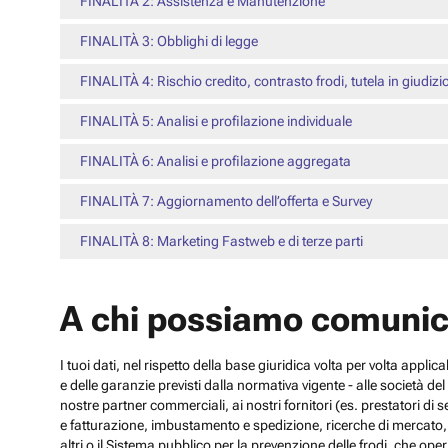
FINALITÀ 2: Assistenza e Manutenzione
FINALITÀ 3: Obblighi di legge
FINALITÀ 4: Rischio credito, contrasto frodi, tutela in giudizi
FINALITÀ 5: Analisi e profilazione individuale
FINALITÀ 6: Analisi e profilazione aggregata
FINALITÀ 7: Aggiornamento dell’offerta e Survey
FINALITÀ 8: Marketing Fastweb e di terze parti
A chi possiamo comunic
I tuoi dati, nel rispetto della base giuridica volta per volta appli
e delle garanzie previsti dalla normativa vigente - alle società d
nostre partner commerciali, ai nostri fornitori (es. prestatori di
e fatturazione, imbustamento e spedizione, ricerche di mercato, con
altri o il Sistema pubblico per la prevenzione delle frodi, che operi