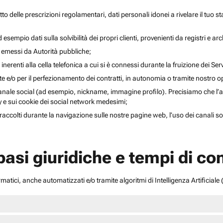
to delle prescrizioni regolamentari, dati personali idonei a rivelare il tuo sta
esempio dati sulla solvibilità dei propri clienti, provenienti da registri e arch
i emessi da Autorità pubbliche;
inerenti alla cella telefonica a cui si è connessi durante la fruizione dei Serv
ente e/o per il perfezionamento dei contratti, in autonomia o tramite nostro 
anale social (ad esempio, nickname, immagine profilo). Precisiamo che l’acce
acy e sui cookie dei social network medesimi;
li raccolti durante la navigazione sulle nostre pagine web, l’uso dei canali 
 basi giuridiche e tempi di c
atici, anche automatizzati e/o tramite algoritmi di Intelligenza Artificiale (A