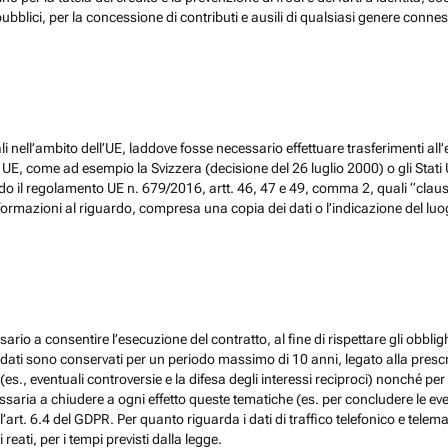
ubblici, per la concessione di contributi e ausili di qualsiasi genere conne
 nell’ambito dell’UE, laddove fosse necessario effettuare trasferimenti all’
, come ad esempio la Svizzera (decisione del 26 luglio 2000) o gli Stati Un
do il regolamento UE n. 679/2016, artt. 46, 47 e 49, comma 2, quali “claus
ormazioni al riguardo, compresa una copia dei dati o l’indicazione del luogo 
ario a consentire l’esecuzione del contratto, al fine di rispettare gli obblig
, i dati sono conservati per un periodo massimo di 10 anni, legato alla prescri
(es., eventuali controversie e la difesa degli interessi reciproci) nonché per 
ia a chiudere a ogni effetto queste tematiche (es. per concludere le eventu
l’art. 6.4 del GDPR. Per quanto riguarda i dati di traffico telefonico e tel
eati, per i tempi previsti dalla legge.