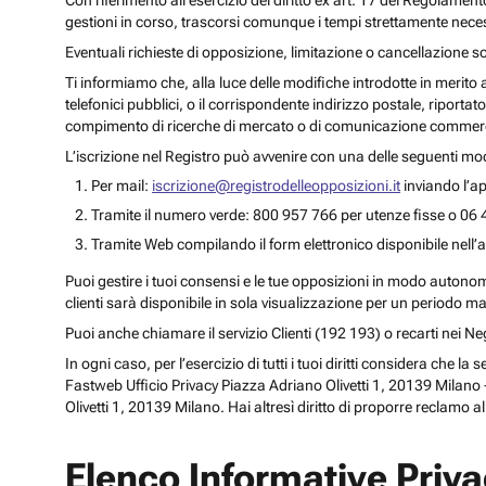
Con riferimento all’esercizio del diritto ex art. 17 del Regolament
gestioni in corso, trascorsi comunque i tempi strettamente necess
Eventuali richieste di opposizione, limitazione o cancellazione s
Ti informiamo che, alla luce delle modifiche introdotte in merito
telefonici pubblici, o il corrispondente indirizzo postale, riportato
compimento di ricerche di mercato o di comunicazione commercia
L’iscrizione nel Registro può avvenire con una delle seguenti mod
Per mail:
iscrizione@registrodelleopposizioni.it
inviando l’ap
Tramite il numero verde: 800 957 766 per utenze fisse o 06 
Tramite Web compilando il form elettronico disponibile nell’a
Puoi gestire i tuoi consensi e le tue opposizioni in modo autonomo 
clienti sarà disponibile in sola visualizzazione per un periodo m
Puoi anche chiamare il servizio Clienti (192 193) o recarti nei 
In ogni caso, per l’esercizio di tutti i tuoi diritti considera che
Fastweb Ufficio Privacy Piazza Adriano Olivetti 1, 20139 Milano -
Olivetti 1, 20139 Milano. Hai altresì diritto di proporre reclamo a
Elenco Informative Priv