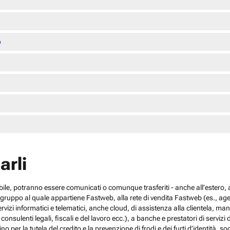
o
arli
cabile, potranno essere comunicati o comunque trasferiti - anche all’estero, al
el gruppo al quale appartiene Fastweb, alla rete di vendita Fastweb (es., agen
 servizi informatici e telematici, anche cloud, di assistenza alla clientela,
sulenti legali, fiscali e del lavoro ecc.), a banche e prestatori di servizi d
no per la tutela del credito e la prevenzione di frodi e dei furti d’identità, s