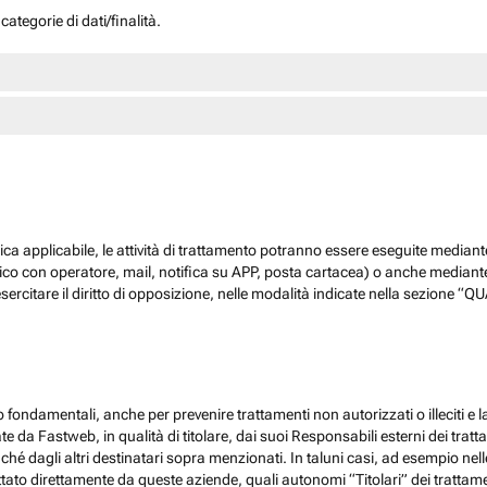
ategorie di dati/finalità.
dica applicabile, le attività di trattamento potranno essere eseguite mediante
nico con operatore, mail, notifica su APP, posta cartacea) o anche mediant
sercitare il diritto di opposizione, nelle modalità indicate nella sezione 
 fondamentali, anche per prevenire trattamenti non autorizzati o illeciti e la
 da Fastweb, in qualità di titolare, dai suoi Responsabili esterni dei trattamen
nché dagli altri destinatari sopra menzionati. In taluni casi, ad esempio ne
ato direttamente da queste aziende, quali autonomi “Titolari” dei trattamenti,