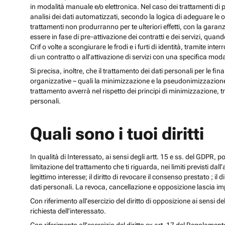
in modalità manuale e/o elettronica. Nel caso dei trattamenti di p
analisi dei dati automatizzati, secondo la logica di adeguare le opz
trattamenti non produrranno per te ulteriori effetti, con la gara
essere in fase di pre-attivazione dei contratti e dei servizi, qua
Crif o volte a scongiurare le frodi e i furti di identità, tramite
di un contratto o all’attivazione di servizi con una specifica m
Si precisa, inoltre, che il trattamento dei dati personali per le fi
organizzative – quali la minimizzazione e la pseudonimizzazione – i
trattamento avverrà nel rispetto dei principi di minimizzazione, t
personali.
Quali sono i tuoi diritti
In qualità di Interessato, ai sensi degli artt. 15 e ss. del GDPR, potra
limitazione del trattamento che ti riguarda, nei limiti previsti dal
legittimo interesse; il diritto di revocare il consenso prestato ; il 
dati personali. La revoca, cancellazione e opposizione lascia impr
Con riferimento all’esercizio del diritto di opposizione ai sensi de
richiesta dell’interessato.