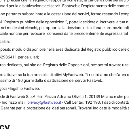
o, si precisa che, a seguito di apposita richiesta, la cancellazione dei dati 
ari per la disattivazione dei servizi Fastweb e l’espletamento delle connes
ono pertanto subordinate alla cessazione dei servizi, fermo restando i temp
 al “Registro pubblico delle opposizioni”, potrai decidere di iscrivere la tu
 nei medesimi elenchi, per opporti alla ricezione di telefonate promozionali o a
le nonché per revocare i consensi da te precedentemente espressi a tal 
alità:
posito modulo disponibile nella area dedicata del Registro pubblico delle o
42986411 per cellulari;
rea dedicata, sul sito del Registro delle Opposizioni, ove potrai trovare ult
attraverso la tua area clienti attivi MyFastweb. Ti ricordiamo che l’area cli
assimo di 180 giorni dalla disattivazione dei servizi Fastweb.
Negozi Flagship Fastweb.
 la sede di Fastweb S.p.A. è in Piazza Adriano Olivetti 1, 20139 Milano e che
 Indirizzo mail:
privacy@fastweb.it
- Call Center: 192 193. I dati di contat
l Garante per la protezione dei dati personali. Troverai indicate le modalità 
acy