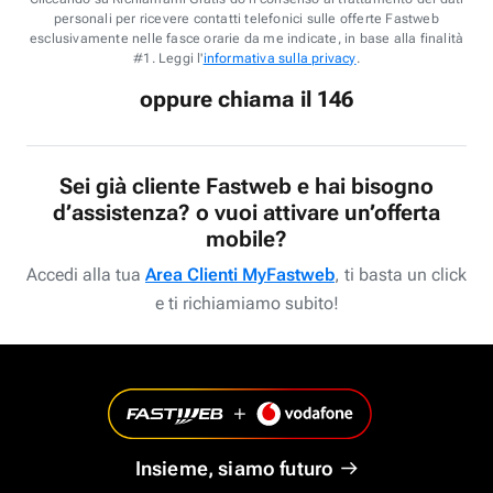
personali per ricevere contatti telefonici sulle offerte Fastweb
esclusivamente nelle fasce orarie da me indicate, in base alla finalità
#1. Leggi l'
informativa sulla privacy
.
oppure chiama il 146
Sei già cliente Fastweb e hai bisogno
d’assistenza? o vuoi attivare un’offerta
mobile?
Accedi alla tua
Area Clienti MyFastweb
, ti basta un click
e ti richiamiamo subito!
Insieme, siamo futuro