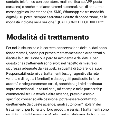
contatto telefonico con operatore, mail, notifica su APP, posta
cartacea) o anche mediante sistemi automatizzati di contatto e
messaggistica istantanea (es. SMS, Whatsapp e altre modalità
digitali). Tu potrai sempre esercitare il diritto di opposizione, nelle
modalità indicate nella sezione “QUALI SONO I TUOI DIRITTI?”.
Modalità di trattamento
Per noi la sicurezza e la corretta conservazione dei tuoi dati sono
fondamentali, anche per prevenire trattamenti non autorizzati o
illeciti e la distruzione o la perdita accidentale dei dati. È per
questo che i trattamenti sono svolti nel rispetto di misure di
sicurezza adeguate da Fastweb, in qualità di titolare, dai suoi
Responsabili esterni dei trattamenti (es., gli agenti della rete
vendita e di regola i fornitori) e da soggetti posti sotto la loro
autorità e adeguatamente istruiti, nonché dagli altri destinatari
sopra menzionati. In taluni casi, ad esempio nelle partnership
commerciali tra Fastweb e altre aziende, previo rilascio di
specifico consenso alla cessione, potrai essere contattato
direttamente da queste aziende, quali autonomi “Titolari” dei
trattamenti, per l’offerta di loro prodotti e servizi. I trattamenti sono
svolti in modalità manuale e/o elettronica. Nel caso dei trattamenti