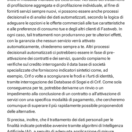
di profilazione aggregata e di profilazione individuale, al fine di
fornirti servizi sempre nuovi, vi possono essere anche processi
decisionali e di analisi dei dati automatizzati, secondo la logica di
adeguare le opzioni e le offerte commerciali alle tue caratteristiche
e alle preferenze di consumo tue e degli altri clienti di Fastweb. In
ogni caso, tali trattamenti non produrranno per te ulteriori effetti,
con la garanzia che nessun servizio verrà attivato
automaticamente, chiederemo sempre a te. Altri processi
decisionali automatizzati ci potrebbero essere in fase di pre-
attivazione dei contratti e dei servizi, quando compiamo le
verifiche sul credito interrogando il data base di società
specializzate che forniscono indicatori sintetici come, ad
esempio, Crif o volte a scongiurare le frodi e i furti di identità,
tramite interrogazione dei Database di Sogei e di Crif. Come sola
conseguenza per te, potrebbe derivarne un rinvio o un
impedimento alla conclusione di un contratto o all’attivazione di
servizi con una specifica modalità di pagamento, che cercheremo
comunque di superare il più rapidamente possibile proponendoti
delle alternative.
Si precisa, inoltre, che il trattamento dei dati personali per le
finalità indicate potrebbe avvenire tramite algoritmi di Intelligenza
Artificiale (AI), a seguito di adeguata applicazione di misure