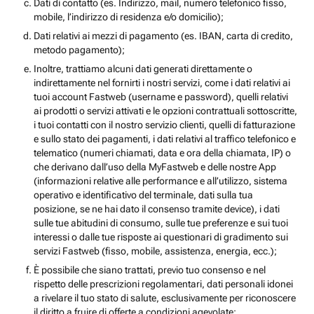
Dati di contatto (es. Indirizzo, mail, numero telefonico fisso,
mobile, l’indirizzo di residenza e/o domicilio);
Dati relativi ai mezzi di pagamento (es. IBAN, carta di credito,
metodo pagamento);
Inoltre, trattiamo alcuni dati generati direttamente o
indirettamente nel fornirti i nostri servizi, come i dati relativi ai
tuoi account Fastweb (username e password), quelli relativi
ai prodotti o servizi attivati e le opzioni contrattuali sottoscritte,
i tuoi contatti con il nostro servizio clienti, quelli di fatturazione
e sullo stato dei pagamenti, i dati relativi al traffico telefonico e
telematico (numeri chiamati, data e ora della chiamata, IP) o
che derivano dall’uso della MyFastweb e delle nostre App
(informazioni relative alle performance e all’utilizzo, sistema
operativo e identificativo del terminale, dati sulla tua
posizione, se ne hai dato il consenso tramite device), i dati
sulle tue abitudini di consumo, sulle tue preferenze e sui tuoi
interessi o dalle tue risposte ai questionari di gradimento sui
servizi Fastweb (fisso, mobile, assistenza, energia, ecc.);
È possibile che siano trattati, previo tuo consenso e nel
rispetto delle prescrizioni regolamentari, dati personali idonei
a rivelare il tuo stato di salute, esclusivamente per riconoscere
il diritto a fruire di offerte a condizioni agevolate;