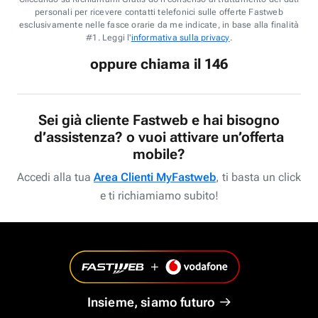
personali per ricevere contatti telefonici sulle offerte Fastweb
esclusivamente nelle fasce orarie da me indicate, in base alla finalità
#1. Leggi l'
informativa sulla privacy
.
oppure chiama il 146
Sei già cliente Fastweb e hai bisogno
d’assistenza? o vuoi attivare un’offerta
mobile?
Accedi alla tua
Area Clienti MyFastweb
, ti basta un click
e ti richiamiamo subito!
Insieme, siamo futuro