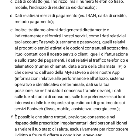
Dati di contatto (es. Indirizzo, mail, numero telefonico fisso,
mobile, l’indirizzo di residenza e/o domicilio);
Dati relativi ai mezzi di pagamento (es. IBAN, carta di credito,
metodo pagamento);
Inoltre, trattiamo alcuni dati generati direttamente o
indirettamente nel fornirti i nostri servizi, come i dati relativi ai
tuoi account Fastweb (username e password), quelli relativi
ai prodotti o servizi attivati e le opzioni contrattuali sottoscritte,
i tuoi contatti con il nostro servizio clienti, quelli di fatturazione
e sullo stato dei pagamenti, i dati relativi al traffico telefonico e
telematico (numeri chiamati, data e ora della chiamata, IP) o
che derivano dall’uso della MyFastweb e delle nostre App
(informazioni relative alle performance e all’utilizzo, sistema
operativo e identificativo del terminale, dati sulla tua
posizione, se ne hai dato il consenso tramite device), i dati
sulle tue abitudini di consumo, sulle tue preferenze e sui tuoi
interessi o dalle tue risposte ai questionari di gradimento sui
servizi Fastweb (fisso, mobile, assistenza, energia, ecc.);
È possibile che siano trattati, previo tuo consenso e nel
rispetto delle prescrizioni regolamentari, dati personali idonei
a rivelare il tuo stato di salute, esclusivamente per riconoscere
il diritto a fruire di offerte a condizioni agevolate;