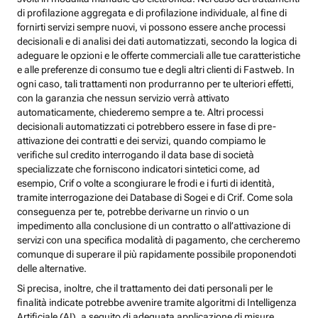
di profilazione aggregata e di profilazione individuale, al fine di
fornirti servizi sempre nuovi, vi possono essere anche processi
decisionali e di analisi dei dati automatizzati, secondo la logica di
adeguare le opzioni e le offerte commerciali alle tue caratteristiche
e alle preferenze di consumo tue e degli altri clienti di Fastweb. In
ogni caso, tali trattamenti non produrranno per te ulteriori effetti,
con la garanzia che nessun servizio verrà attivato
automaticamente, chiederemo sempre a te. Altri processi
decisionali automatizzati ci potrebbero essere in fase di pre-
attivazione dei contratti e dei servizi, quando compiamo le
verifiche sul credito interrogando il data base di società
specializzate che forniscono indicatori sintetici come, ad
esempio, Crif o volte a scongiurare le frodi e i furti di identità,
tramite interrogazione dei Database di Sogei e di Crif. Come sola
conseguenza per te, potrebbe derivarne un rinvio o un
impedimento alla conclusione di un contratto o all’attivazione di
servizi con una specifica modalità di pagamento, che cercheremo
comunque di superare il più rapidamente possibile proponendoti
delle alternative.
Si precisa, inoltre, che il trattamento dei dati personali per le
finalità indicate potrebbe avvenire tramite algoritmi di Intelligenza
Artificiale (AI), a seguito di adeguata applicazione di misure