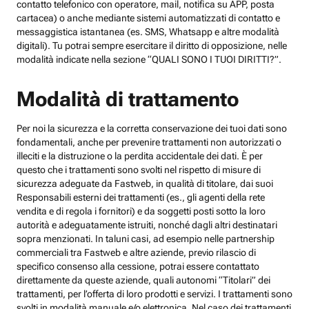
contatto telefonico con operatore, mail, notifica su APP, posta
cartacea) o anche mediante sistemi automatizzati di contatto e
messaggistica istantanea (es. SMS, Whatsapp e altre modalità
digitali). Tu potrai sempre esercitare il diritto di opposizione, nelle
modalità indicate nella sezione “QUALI SONO I TUOI DIRITTI?”.
Modalità di trattamento
Per noi la sicurezza e la corretta conservazione dei tuoi dati sono
fondamentali, anche per prevenire trattamenti non autorizzati o
illeciti e la distruzione o la perdita accidentale dei dati. È per
questo che i trattamenti sono svolti nel rispetto di misure di
sicurezza adeguate da Fastweb, in qualità di titolare, dai suoi
Responsabili esterni dei trattamenti (es., gli agenti della rete
vendita e di regola i fornitori) e da soggetti posti sotto la loro
autorità e adeguatamente istruiti, nonché dagli altri destinatari
sopra menzionati. In taluni casi, ad esempio nelle partnership
commerciali tra Fastweb e altre aziende, previo rilascio di
specifico consenso alla cessione, potrai essere contattato
direttamente da queste aziende, quali autonomi “Titolari” dei
trattamenti, per l’offerta di loro prodotti e servizi. I trattamenti sono
svolti in modalità manuale e/o elettronica. Nel caso dei trattamenti