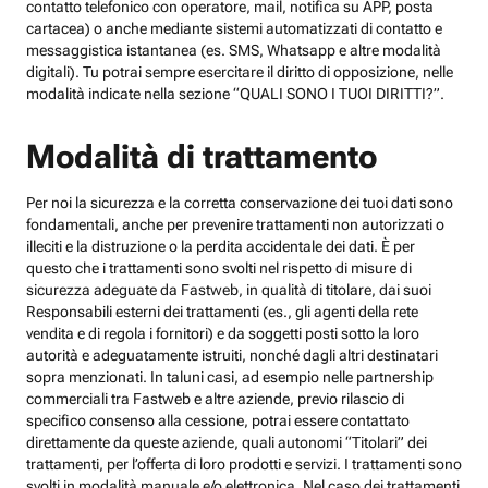
contatto telefonico con operatore, mail, notifica su APP, posta
cartacea) o anche mediante sistemi automatizzati di contatto e
messaggistica istantanea (es. SMS, Whatsapp e altre modalità
digitali). Tu potrai sempre esercitare il diritto di opposizione, nelle
modalità indicate nella sezione “QUALI SONO I TUOI DIRITTI?”.
Modalità di trattamento
Per noi la sicurezza e la corretta conservazione dei tuoi dati sono
fondamentali, anche per prevenire trattamenti non autorizzati o
illeciti e la distruzione o la perdita accidentale dei dati. È per
questo che i trattamenti sono svolti nel rispetto di misure di
sicurezza adeguate da Fastweb, in qualità di titolare, dai suoi
Responsabili esterni dei trattamenti (es., gli agenti della rete
vendita e di regola i fornitori) e da soggetti posti sotto la loro
autorità e adeguatamente istruiti, nonché dagli altri destinatari
sopra menzionati. In taluni casi, ad esempio nelle partnership
commerciali tra Fastweb e altre aziende, previo rilascio di
specifico consenso alla cessione, potrai essere contattato
direttamente da queste aziende, quali autonomi “Titolari” dei
trattamenti, per l’offerta di loro prodotti e servizi. I trattamenti sono
svolti in modalità manuale e/o elettronica. Nel caso dei trattamenti