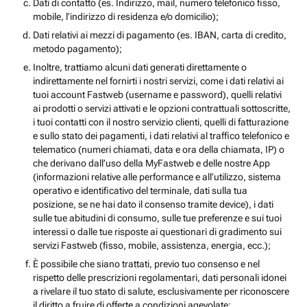
Dati di contatto (es. Indirizzo, mail, numero telefonico fisso,
mobile, l’indirizzo di residenza e/o domicilio);
Dati relativi ai mezzi di pagamento (es. IBAN, carta di credito,
metodo pagamento);
Inoltre, trattiamo alcuni dati generati direttamente o
indirettamente nel fornirti i nostri servizi, come i dati relativi ai
tuoi account Fastweb (username e password), quelli relativi
ai prodotti o servizi attivati e le opzioni contrattuali sottoscritte,
i tuoi contatti con il nostro servizio clienti, quelli di fatturazione
e sullo stato dei pagamenti, i dati relativi al traffico telefonico e
telematico (numeri chiamati, data e ora della chiamata, IP) o
che derivano dall’uso della MyFastweb e delle nostre App
(informazioni relative alle performance e all’utilizzo, sistema
operativo e identificativo del terminale, dati sulla tua
posizione, se ne hai dato il consenso tramite device), i dati
sulle tue abitudini di consumo, sulle tue preferenze e sui tuoi
interessi o dalle tue risposte ai questionari di gradimento sui
servizi Fastweb (fisso, mobile, assistenza, energia, ecc.);
È possibile che siano trattati, previo tuo consenso e nel
rispetto delle prescrizioni regolamentari, dati personali idonei
a rivelare il tuo stato di salute, esclusivamente per riconoscere
il diritto a fruire di offerte a condizioni agevolate;