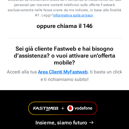
personali per ricevere contatti telefonici sulle offerte Fastweb
esclusivamente nelle fasce orarie da me indicate, in base alla finalità
#1. Leggi l'
informativa sulla privacy
.
oppure chiama il 146
Sei già cliente Fastweb e hai bisogno
d’assistenza? o vuoi attivare un’offerta
mobile?
Accedi alla tua
Area Clienti MyFastweb
, ti basta un click
e ti richiamiamo subito!
Insieme, siamo futuro