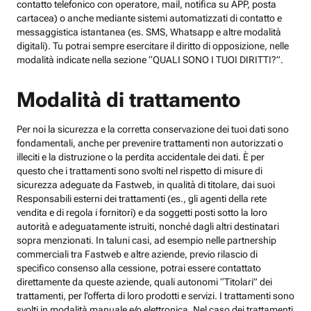
contatto telefonico con operatore, mail, notifica su APP, posta
cartacea) o anche mediante sistemi automatizzati di contatto e
messaggistica istantanea (es. SMS, Whatsapp e altre modalità
digitali). Tu potrai sempre esercitare il diritto di opposizione, nelle
modalità indicate nella sezione “QUALI SONO I TUOI DIRITTI?”.
Modalità di trattamento
Per noi la sicurezza e la corretta conservazione dei tuoi dati sono
fondamentali, anche per prevenire trattamenti non autorizzati o
illeciti e la distruzione o la perdita accidentale dei dati. È per
questo che i trattamenti sono svolti nel rispetto di misure di
sicurezza adeguate da Fastweb, in qualità di titolare, dai suoi
Responsabili esterni dei trattamenti (es., gli agenti della rete
vendita e di regola i fornitori) e da soggetti posti sotto la loro
autorità e adeguatamente istruiti, nonché dagli altri destinatari
sopra menzionati. In taluni casi, ad esempio nelle partnership
commerciali tra Fastweb e altre aziende, previo rilascio di
specifico consenso alla cessione, potrai essere contattato
direttamente da queste aziende, quali autonomi “Titolari” dei
trattamenti, per l’offerta di loro prodotti e servizi. I trattamenti sono
svolti in modalità manuale e/o elettronica. Nel caso dei trattamenti