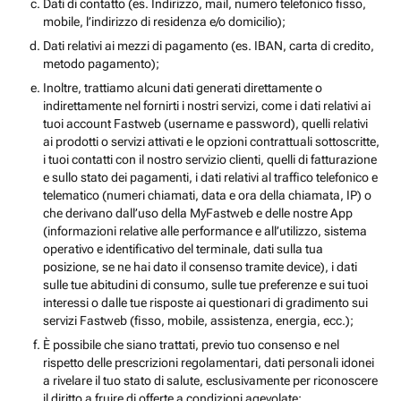
Dati di contatto (es. Indirizzo, mail, numero telefonico fisso,
mobile, l’indirizzo di residenza e/o domicilio);
Dati relativi ai mezzi di pagamento (es. IBAN, carta di credito,
metodo pagamento);
Inoltre, trattiamo alcuni dati generati direttamente o
indirettamente nel fornirti i nostri servizi, come i dati relativi ai
tuoi account Fastweb (username e password), quelli relativi
ai prodotti o servizi attivati e le opzioni contrattuali sottoscritte,
i tuoi contatti con il nostro servizio clienti, quelli di fatturazione
e sullo stato dei pagamenti, i dati relativi al traffico telefonico e
telematico (numeri chiamati, data e ora della chiamata, IP) o
che derivano dall’uso della MyFastweb e delle nostre App
(informazioni relative alle performance e all’utilizzo, sistema
operativo e identificativo del terminale, dati sulla tua
posizione, se ne hai dato il consenso tramite device), i dati
sulle tue abitudini di consumo, sulle tue preferenze e sui tuoi
interessi o dalle tue risposte ai questionari di gradimento sui
servizi Fastweb (fisso, mobile, assistenza, energia, ecc.);
È possibile che siano trattati, previo tuo consenso e nel
rispetto delle prescrizioni regolamentari, dati personali idonei
a rivelare il tuo stato di salute, esclusivamente per riconoscere
il diritto a fruire di offerte a condizioni agevolate;