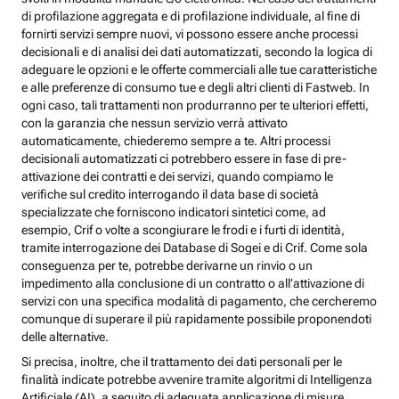
di profilazione aggregata e di profilazione individuale, al fine di
fornirti servizi sempre nuovi, vi possono essere anche processi
decisionali e di analisi dei dati automatizzati, secondo la logica di
adeguare le opzioni e le offerte commerciali alle tue caratteristiche
e alle preferenze di consumo tue e degli altri clienti di Fastweb. In
ogni caso, tali trattamenti non produrranno per te ulteriori effetti,
con la garanzia che nessun servizio verrà attivato
automaticamente, chiederemo sempre a te. Altri processi
decisionali automatizzati ci potrebbero essere in fase di pre-
attivazione dei contratti e dei servizi, quando compiamo le
verifiche sul credito interrogando il data base di società
specializzate che forniscono indicatori sintetici come, ad
esempio, Crif o volte a scongiurare le frodi e i furti di identità,
tramite interrogazione dei Database di Sogei e di Crif. Come sola
conseguenza per te, potrebbe derivarne un rinvio o un
impedimento alla conclusione di un contratto o all’attivazione di
servizi con una specifica modalità di pagamento, che cercheremo
comunque di superare il più rapidamente possibile proponendoti
delle alternative.
Si precisa, inoltre, che il trattamento dei dati personali per le
finalità indicate potrebbe avvenire tramite algoritmi di Intelligenza
Artificiale (AI), a seguito di adeguata applicazione di misure