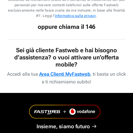
personali per ricevere contatti telefonici sulle offerte Fastweb
esclusivamente nelle fasce orarie da me indicate, in base alla finalità
#1. Leggi l'
informativa sulla privacy
.
oppure chiama il 146
Sei già cliente Fastweb e hai bisogno
d’assistenza? o vuoi attivare un’offerta
mobile?
Accedi alla tua
Area Clienti MyFastweb
, ti basta un click
e ti richiamiamo subito!
Insieme, siamo futuro