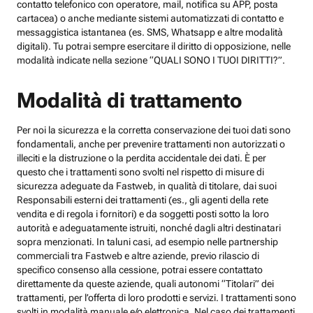
contatto telefonico con operatore, mail, notifica su APP, posta
cartacea) o anche mediante sistemi automatizzati di contatto e
messaggistica istantanea (es. SMS, Whatsapp e altre modalità
digitali). Tu potrai sempre esercitare il diritto di opposizione, nelle
modalità indicate nella sezione “QUALI SONO I TUOI DIRITTI?”.
Modalità di trattamento
Per noi la sicurezza e la corretta conservazione dei tuoi dati sono
fondamentali, anche per prevenire trattamenti non autorizzati o
illeciti e la distruzione o la perdita accidentale dei dati. È per
questo che i trattamenti sono svolti nel rispetto di misure di
sicurezza adeguate da Fastweb, in qualità di titolare, dai suoi
Responsabili esterni dei trattamenti (es., gli agenti della rete
vendita e di regola i fornitori) e da soggetti posti sotto la loro
autorità e adeguatamente istruiti, nonché dagli altri destinatari
sopra menzionati. In taluni casi, ad esempio nelle partnership
commerciali tra Fastweb e altre aziende, previo rilascio di
specifico consenso alla cessione, potrai essere contattato
direttamente da queste aziende, quali autonomi “Titolari” dei
trattamenti, per l’offerta di loro prodotti e servizi. I trattamenti sono
svolti in modalità manuale e/o elettronica. Nel caso dei trattamenti