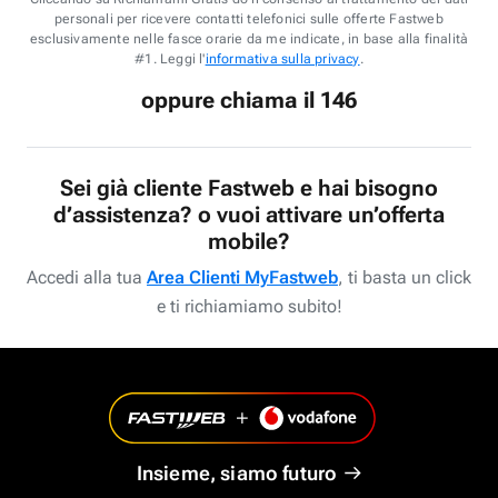
personali per ricevere contatti telefonici sulle offerte Fastweb
esclusivamente nelle fasce orarie da me indicate, in base alla finalità
#1. Leggi l'
informativa sulla privacy
.
oppure chiama il 146
Sei già cliente Fastweb e hai bisogno
d’assistenza? o vuoi attivare un’offerta
mobile?
Accedi alla tua
Area Clienti MyFastweb
, ti basta un click
e ti richiamiamo subito!
Insieme, siamo futuro