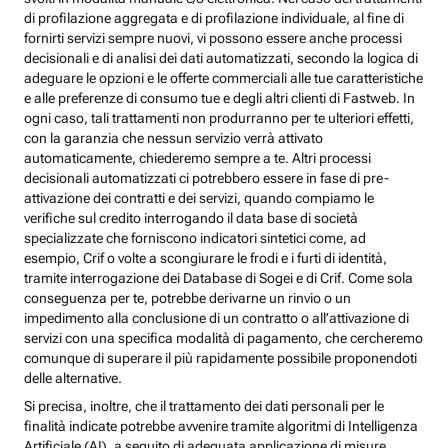
di profilazione aggregata e di profilazione individuale, al fine di
fornirti servizi sempre nuovi, vi possono essere anche processi
decisionali e di analisi dei dati automatizzati, secondo la logica di
adeguare le opzioni e le offerte commerciali alle tue caratteristiche
e alle preferenze di consumo tue e degli altri clienti di Fastweb. In
ogni caso, tali trattamenti non produrranno per te ulteriori effetti,
con la garanzia che nessun servizio verrà attivato
automaticamente, chiederemo sempre a te. Altri processi
decisionali automatizzati ci potrebbero essere in fase di pre-
attivazione dei contratti e dei servizi, quando compiamo le
verifiche sul credito interrogando il data base di società
specializzate che forniscono indicatori sintetici come, ad
esempio, Crif o volte a scongiurare le frodi e i furti di identità,
tramite interrogazione dei Database di Sogei e di Crif. Come sola
conseguenza per te, potrebbe derivarne un rinvio o un
impedimento alla conclusione di un contratto o all’attivazione di
servizi con una specifica modalità di pagamento, che cercheremo
comunque di superare il più rapidamente possibile proponendoti
delle alternative.
Si precisa, inoltre, che il trattamento dei dati personali per le
finalità indicate potrebbe avvenire tramite algoritmi di Intelligenza
Artificiale (AI), a seguito di adeguata applicazione di misure