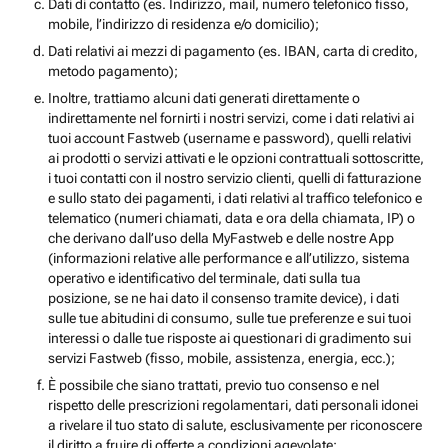
Dati di contatto (es. Indirizzo, mail, numero telefonico fisso,
mobile, l’indirizzo di residenza e/o domicilio);
Dati relativi ai mezzi di pagamento (es. IBAN, carta di credito,
metodo pagamento);
Inoltre, trattiamo alcuni dati generati direttamente o
indirettamente nel fornirti i nostri servizi, come i dati relativi ai
tuoi account Fastweb (username e password), quelli relativi
ai prodotti o servizi attivati e le opzioni contrattuali sottoscritte,
i tuoi contatti con il nostro servizio clienti, quelli di fatturazione
e sullo stato dei pagamenti, i dati relativi al traffico telefonico e
telematico (numeri chiamati, data e ora della chiamata, IP) o
che derivano dall’uso della MyFastweb e delle nostre App
(informazioni relative alle performance e all’utilizzo, sistema
operativo e identificativo del terminale, dati sulla tua
posizione, se ne hai dato il consenso tramite device), i dati
sulle tue abitudini di consumo, sulle tue preferenze e sui tuoi
interessi o dalle tue risposte ai questionari di gradimento sui
servizi Fastweb (fisso, mobile, assistenza, energia, ecc.);
È possibile che siano trattati, previo tuo consenso e nel
rispetto delle prescrizioni regolamentari, dati personali idonei
a rivelare il tuo stato di salute, esclusivamente per riconoscere
il diritto a fruire di offerte a condizioni agevolate;