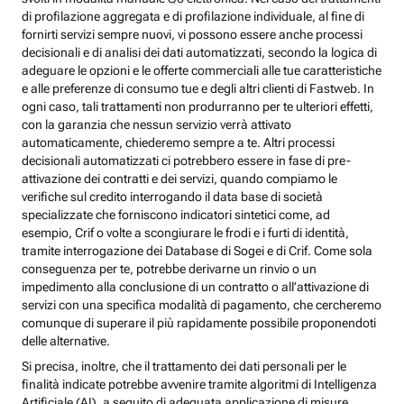
di profilazione aggregata e di profilazione individuale, al fine di
fornirti servizi sempre nuovi, vi possono essere anche processi
decisionali e di analisi dei dati automatizzati, secondo la logica di
adeguare le opzioni e le offerte commerciali alle tue caratteristiche
e alle preferenze di consumo tue e degli altri clienti di Fastweb. In
ogni caso, tali trattamenti non produrranno per te ulteriori effetti,
con la garanzia che nessun servizio verrà attivato
automaticamente, chiederemo sempre a te. Altri processi
decisionali automatizzati ci potrebbero essere in fase di pre-
attivazione dei contratti e dei servizi, quando compiamo le
verifiche sul credito interrogando il data base di società
specializzate che forniscono indicatori sintetici come, ad
esempio, Crif o volte a scongiurare le frodi e i furti di identità,
tramite interrogazione dei Database di Sogei e di Crif. Come sola
conseguenza per te, potrebbe derivarne un rinvio o un
impedimento alla conclusione di un contratto o all’attivazione di
servizi con una specifica modalità di pagamento, che cercheremo
comunque di superare il più rapidamente possibile proponendoti
delle alternative.
Si precisa, inoltre, che il trattamento dei dati personali per le
finalità indicate potrebbe avvenire tramite algoritmi di Intelligenza
Artificiale (AI), a seguito di adeguata applicazione di misure