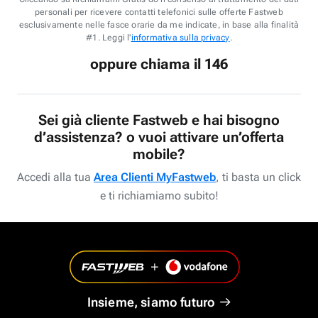
personali per ricevere contatti telefonici sulle offerte Fastweb
esclusivamente nelle fasce orarie da me indicate, in base alla finalità
#1. Leggi l'
informativa sulla privacy
.
oppure chiama il 146
Sei già cliente Fastweb e hai bisogno
d’assistenza? o vuoi attivare un’offerta
mobile?
Accedi alla tua
Area Clienti MyFastweb
, ti basta un click
e ti richiamiamo subito!
Insieme, siamo futuro