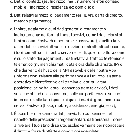
Dati di contatto (es. Indirizzo, mail, numero telefonico fisso,
mobile, l’indirizzo di residenza e/o domicilio);
Dati relativi ai mezzi di pagamento (es. IBAN, carta di credito,
metodo pagamento);
Inoltre, trattiamo alcuni dati generati direttamente o
indirettamente nel fornirti i nostri servizi, come i dati relativi ai
tuoi account Fastweb (username e password), quelli relativi
ai prodotti o servizi attivati e le opzioni contrattuali sottoscritte,
i tuoi contatti con il nostro servizio clienti, quelli di fatturazione
e sullo stato dei pagamenti, i dati relativi al traffico telefonico e
telematico (numeri chiamati, data e ora della chiamata, IP) o
che derivano dall’uso della MyFastweb e delle nostre App
(informazioni relative alle performance e all’utilizzo, sistema
operativo e identificativo del terminale, dati sulla tua
posizione, se ne hai dato il consenso tramite device), i dati
sulle tue abitudini di consumo, sulle tue preferenze e sui tuoi
interessi o dalle tue risposte ai questionari di gradimento sui
servizi Fastweb (fisso, mobile, assistenza, energia, ecc.);
È possibile che siano trattati, previo tuo consenso e nel
rispetto delle prescrizioni regolamentari, dati personali idonei
a rivelare il tuo stato di salute, esclusivamente per riconoscere
il diritto a fruire di offerte a condizioni agevolate;