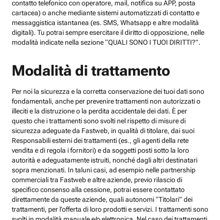
contatto telefonico con operatore, mail, notifica su APP, posta
cartacea) o anche mediante sistemi automatizzati di contatto e
messaggistica istantanea (es. SMS, Whatsapp e altre modalità
digitali). Tu potrai sempre esercitare il diritto di opposizione, nelle
modalità indicate nella sezione “QUALI SONO I TUOI DIRITTI?”.
Modalità di trattamento
Per noi la sicurezza e la corretta conservazione dei tuoi dati sono
fondamentali, anche per prevenire trattamenti non autorizzati o
illeciti e la distruzione o la perdita accidentale dei dati. È per
questo che i trattamenti sono svolti nel rispetto di misure di
sicurezza adeguate da Fastweb, in qualità di titolare, dai suoi
Responsabili esterni dei trattamenti (es., gli agenti della rete
vendita e di regola i fornitori) e da soggetti posti sotto la loro
autorità e adeguatamente istruiti, nonché dagli altri destinatari
sopra menzionati. In taluni casi, ad esempio nelle partnership
commerciali tra Fastweb e altre aziende, previo rilascio di
specifico consenso alla cessione, potrai essere contattato
direttamente da queste aziende, quali autonomi “Titolari” dei
trattamenti, per l’offerta di loro prodotti e servizi. I trattamenti sono
svolti in modalità manuale e/o elettronica. Nel caso dei trattamenti