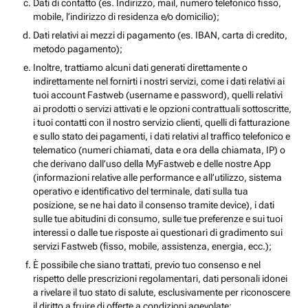
Dati di contatto (es. Indirizzo, mail, numero telefonico fisso,
mobile, l’indirizzo di residenza e/o domicilio);
Dati relativi ai mezzi di pagamento (es. IBAN, carta di credito,
metodo pagamento);
Inoltre, trattiamo alcuni dati generati direttamente o
indirettamente nel fornirti i nostri servizi, come i dati relativi ai
tuoi account Fastweb (username e password), quelli relativi
ai prodotti o servizi attivati e le opzioni contrattuali sottoscritte,
i tuoi contatti con il nostro servizio clienti, quelli di fatturazione
e sullo stato dei pagamenti, i dati relativi al traffico telefonico e
telematico (numeri chiamati, data e ora della chiamata, IP) o
che derivano dall’uso della MyFastweb e delle nostre App
(informazioni relative alle performance e all’utilizzo, sistema
operativo e identificativo del terminale, dati sulla tua
posizione, se ne hai dato il consenso tramite device), i dati
sulle tue abitudini di consumo, sulle tue preferenze e sui tuoi
interessi o dalle tue risposte ai questionari di gradimento sui
servizi Fastweb (fisso, mobile, assistenza, energia, ecc.);
È possibile che siano trattati, previo tuo consenso e nel
rispetto delle prescrizioni regolamentari, dati personali idonei
a rivelare il tuo stato di salute, esclusivamente per riconoscere
il diritto a fruire di offerte a condizioni agevolate;