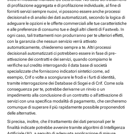
di profilazione aggregata e di profilazione individuale, al fine di
fornirti servizi sempre nuovi, vi possono essere anche processi
decisionali e di analisi dei dati automatizzati, secondo la logica di
adeguare le opzioni e le offerte commerciali alle tue caratteristiche
e alle preferenze di consumo tue e degli altri clienti di Fastweb. In
ogni caso, tali trattamenti non produrranno per te ulteriori effetti,
con la garanzia che nessun servizio verrà attivato
automaticamente, chiederemo sempre a te. Altri processi
decisionali automatizzati ci potrebbero essere in fase di pre-
attivazione dei contratti e dei servizi, quando compiamo le
verifiche sul credito interrogando il data base di società
specializzate che forniscono indicatori sintetici come, ad
esempio, Crif o volte a scongiurare le frodi e i furti di identità,
tramite interrogazione dei Database di Sogei e di Crif. Come sola
conseguenza per te, potrebbe derivarne un rinvio o un
impedimento alla conclusione di un contratto o all’attivazione di
servizi con una specifica modalità di pagamento, che cercheremo
comunque di superare il più rapidamente possibile proponendoti
delle alternative.
Si precisa, inoltre, che il trattamento dei dati personali per le
finalità indicate potrebbe avvenire tramite algoritmi di Intelligenza
Artificiale (AI), a seguito di adeguata applicazione di misure