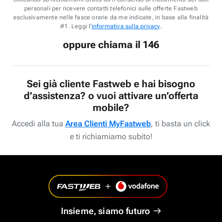
personali per ricevere contatti telefonici sulle offerte Fastweb
esclusivamente nelle fasce orarie da me indicate, in base alla finalità
#1. Leggi l'
informativa sulla privacy
.
oppure chiama il 146
Sei già cliente Fastweb e hai bisogno
d’assistenza? o vuoi attivare un’offerta
mobile?
Accedi alla tua
Area Clienti MyFastweb
, ti basta un click
e ti richiamiamo subito!
Insieme, siamo futuro