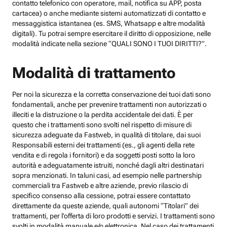
contatto telefonico con operatore, mail, notifica su APP, posta
cartacea) o anche mediante sistemi automatizzati di contatto e
messaggistica istantanea (es. SMS, Whatsapp e altre modalità
digitali). Tu potrai sempre esercitare il diritto di opposizione, nelle
modalità indicate nella sezione “QUALI SONO I TUOI DIRITTI?”.
Modalità di trattamento
Per noi la sicurezza e la corretta conservazione dei tuoi dati sono
fondamentali, anche per prevenire trattamenti non autorizzati o
illeciti e la distruzione o la perdita accidentale dei dati. È per
questo che i trattamenti sono svolti nel rispetto di misure di
sicurezza adeguate da Fastweb, in qualità di titolare, dai suoi
Responsabili esterni dei trattamenti (es., gli agenti della rete
vendita e di regola i fornitori) e da soggetti posti sotto la loro
autorità e adeguatamente istruiti, nonché dagli altri destinatari
sopra menzionati. In taluni casi, ad esempio nelle partnership
commerciali tra Fastweb e altre aziende, previo rilascio di
specifico consenso alla cessione, potrai essere contattato
direttamente da queste aziende, quali autonomi “Titolari” dei
trattamenti, per l’offerta di loro prodotti e servizi. I trattamenti sono
svolti in modalità manuale e/o elettronica. Nel caso dei trattamenti