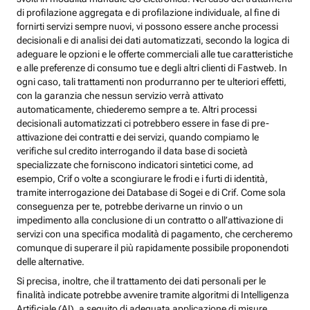
di profilazione aggregata e di profilazione individuale, al fine di
fornirti servizi sempre nuovi, vi possono essere anche processi
decisionali e di analisi dei dati automatizzati, secondo la logica di
adeguare le opzioni e le offerte commerciali alle tue caratteristiche
e alle preferenze di consumo tue e degli altri clienti di Fastweb. In
ogni caso, tali trattamenti non produrranno per te ulteriori effetti,
con la garanzia che nessun servizio verrà attivato
automaticamente, chiederemo sempre a te. Altri processi
decisionali automatizzati ci potrebbero essere in fase di pre-
attivazione dei contratti e dei servizi, quando compiamo le
verifiche sul credito interrogando il data base di società
specializzate che forniscono indicatori sintetici come, ad
esempio, Crif o volte a scongiurare le frodi e i furti di identità,
tramite interrogazione dei Database di Sogei e di Crif. Come sola
conseguenza per te, potrebbe derivarne un rinvio o un
impedimento alla conclusione di un contratto o all’attivazione di
servizi con una specifica modalità di pagamento, che cercheremo
comunque di superare il più rapidamente possibile proponendoti
delle alternative.
Si precisa, inoltre, che il trattamento dei dati personali per le
finalità indicate potrebbe avvenire tramite algoritmi di Intelligenza
Artificiale (AI), a seguito di adeguata applicazione di misure