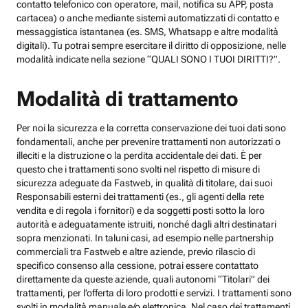
contatto telefonico con operatore, mail, notifica su APP, posta
cartacea) o anche mediante sistemi automatizzati di contatto e
messaggistica istantanea (es. SMS, Whatsapp e altre modalità
digitali). Tu potrai sempre esercitare il diritto di opposizione, nelle
modalità indicate nella sezione “QUALI SONO I TUOI DIRITTI?”.
Modalità di trattamento
Per noi la sicurezza e la corretta conservazione dei tuoi dati sono
fondamentali, anche per prevenire trattamenti non autorizzati o
illeciti e la distruzione o la perdita accidentale dei dati. È per
questo che i trattamenti sono svolti nel rispetto di misure di
sicurezza adeguate da Fastweb, in qualità di titolare, dai suoi
Responsabili esterni dei trattamenti (es., gli agenti della rete
vendita e di regola i fornitori) e da soggetti posti sotto la loro
autorità e adeguatamente istruiti, nonché dagli altri destinatari
sopra menzionati. In taluni casi, ad esempio nelle partnership
commerciali tra Fastweb e altre aziende, previo rilascio di
specifico consenso alla cessione, potrai essere contattato
direttamente da queste aziende, quali autonomi “Titolari” dei
trattamenti, per l’offerta di loro prodotti e servizi. I trattamenti sono
svolti in modalità manuale e/o elettronica. Nel caso dei trattamenti