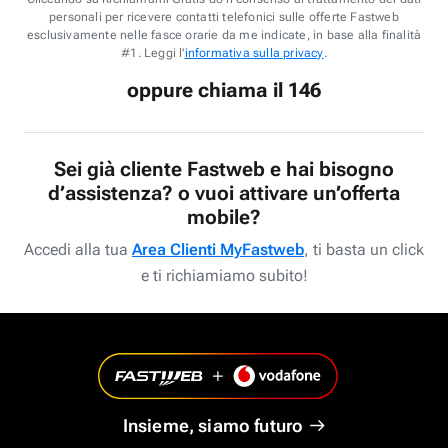
personali per ricevere contatti telefonici sulle offerte Fastweb
esclusivamente nelle fasce orarie da me indicate, in base alla finalità
#1. Leggi l'
informativa sulla privacy
.
oppure chiama il 146
Sei già cliente Fastweb e hai bisogno
d’assistenza? o vuoi attivare un’offerta
mobile?
Accedi alla tua
Area Clienti MyFastweb
, ti basta un click
e ti richiamiamo subito!
Insieme, siamo futuro