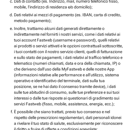
Dati di contatto (es. Indirizzo, mail, numero telefonico fisso,
mobile, l’indirizzo di residenza e/o domicilio);
Dati relativi ai mezzi di pagamento (es. IBAN, carta di credito,
metodo pagamento);
Inoltre, trattiamo alcuni dati generati direttamente o
indirettamente nel fornirti i nostri servizi, come i dati relativi ai
tuoi account Fastweb (username e password), quelli relativi
ai prodotti o servizi attivati e le opzioni contrattuali sottoscritte,
i tuoi contatti con il nostro servizio clienti, quelli di fatturazione
e sullo stato dei pagamenti, i dati relativi al traffico telefonico e
telematico (numeri chiamati, data e ora della chiamata, IP) o
che derivano dall’uso della MyFastweb e delle nostre App
(informazioni relative alle performance e all’utilizzo, sistema
operativo e identificativo del terminale, dati sulla tua
posizione, se ne hai dato il consenso tramite device), i dati
sulle tue abitudini di consumo, sulle tue preferenze e sui tuoi
interessi o dalle tue risposte ai questionari di gradimento sui
servizi Fastweb (fisso, mobile, assistenza, energia, ecc.);
È possibile che siano trattati, previo tuo consenso e nel
rispetto delle prescrizioni regolamentari, dati personali idonei
a rivelare il tuo stato di salute, esclusivamente per riconoscere
il diritto a fruire di offerte a condizioni agevolate;