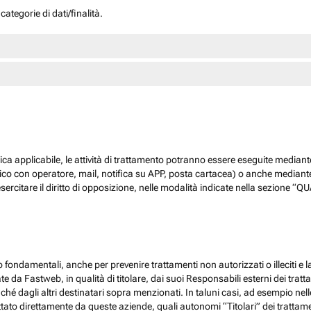
ategorie di dati/finalità.
dica applicabile, le attività di trattamento potranno essere eseguite mediante
nico con operatore, mail, notifica su APP, posta cartacea) o anche mediant
sercitare il diritto di opposizione, nelle modalità indicate nella sezione 
 fondamentali, anche per prevenire trattamenti non autorizzati o illeciti e la
 da Fastweb, in qualità di titolare, dai suoi Responsabili esterni dei trattamen
nché dagli altri destinatari sopra menzionati. In taluni casi, ad esempio ne
ato direttamente da queste aziende, quali autonomi “Titolari” dei trattamenti,