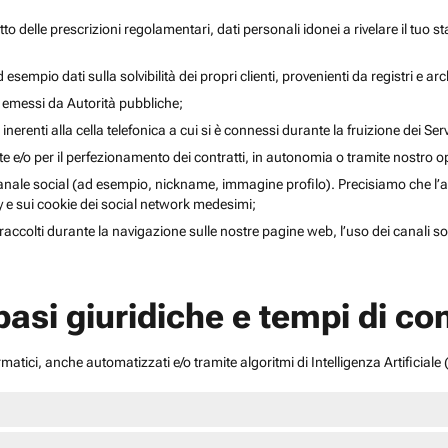
to delle prescrizioni regolamentari, dati personali idonei a rivelare il tuo sta
esempio dati sulla solvibilità dei propri clienti, provenienti da registri e arch
i emessi da Autorità pubbliche;
inerenti alla cella telefonica a cui si è connessi durante la fruizione dei Serv
ente e/o per il perfezionamento dei contratti, in autonomia o tramite nostro 
anale social (ad esempio, nickname, immagine profilo). Precisiamo che l’acce
acy e sui cookie dei social network medesimi;
li raccolti durante la navigazione sulle nostre pagine web, l’uso dei canali 
 basi giuridiche e tempi di c
atici, anche automatizzati e/o tramite algoritmi di Intelligenza Artificiale (A