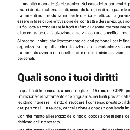
in modalità manuale e/o elettronica. Nel caso dei trattamenti di p
analisi dei dati automatizzati, secondo la logica di adeguare le opz
trattamenti non produrranno per te ulteriori effetti, con la gara
essere in fase di pre-attivazione dei contratti e dei servizi, qua
Crif o volte a scongiurare le frodi e i furti di identità, tramite
di un contratto o all’attivazione di servizi con una specifica m
Si precisa, inoltre, che il trattamento dei dati personali per le fi
organizzative – quali la minimizzazione e la pseudonimizzazione – i
trattamento avverrà nel rispetto dei principi di minimizzazione, t
personali.
Quali sono i tuoi diritti
In qualità di Interessato, ai sensi degli artt. 15 e ss. del GDPR, potra
limitazione del trattamento che ti riguarda, nei limiti previsti dal
legittimo interesse; il diritto di revocare il consenso prestato ; il 
dati personali. La revoca, cancellazione e opposizione lascia impr
Con riferimento all’esercizio del diritto di opposizione ai sensi de
richiesta dell’interessato.