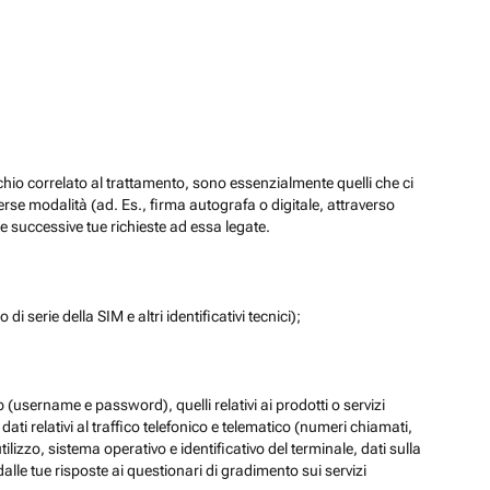
chio correlato al trattamento, sono essenzialmente quelli che ci
verse modalità (ad. Es., firma autografa o digitale, attraverso
re successive tue richieste ad essa legate.
di serie della SIM e altri identificativi tecnici);
eb (username e password), quelli relativi ai prodotti o servizi
 i dati relativi al traffico telefonico e telematico (numeri chiamati,
lizzo, sistema operativo e identificativo del terminale, dati sulla
dalle tue risposte ai questionari di gradimento sui servizi