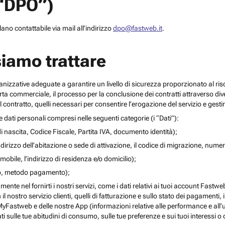
(“DPO”)
no contattabile via mail all’indirizzo
dpo@fastweb.it
.
siamo trattare
nizzative adeguate a garantire un livello di sicurezza proporzionato al ris
ferta commerciale, il processo per la conclusione dei contratti attraverso di
 contratto, quelli necessari per consentire l’erogazione del servizio e gesti
re dati personali compresi nelle seguenti categorie (i “Dati”):
i nascita, Codice Fiscale, Partita IVA, documento identità);
l’indirizzo dell’abitazione o sede di attivazione, il codice di migrazione, numero 
mobile, l’indirizzo di residenza e/o domicilio);
ito, metodo pagamento);
mente nel fornirti i nostri servizi, come i dati relativi ai tuoi account Fastw
on il nostro servizio clienti, quelli di fatturazione e sullo stato dei pagamenti,
yFastweb e delle nostre App (informazioni relative alle performance e all’uti
ti sulle tue abitudini di consumo, sulle tue preferenze e sui tuoi interessi o 