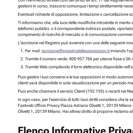
Con riferimento all’esercizio del diritto ex art. 17 del Regolament
gestioni in corso, trascorsi comunque i tempi strettamente necess
Eventuali richieste di opposizione, limitazione o cancellazione s
Ti informiamo che, alla luce delle modifiche introdotte in merito
telefonici pubblici, o il corrispondente indirizzo postale, riportato
compimento di ricerche di mercato o di comunicazione commercia
L’iscrizione nel Registro può avvenire con una delle seguenti mod
Per mail:
iscrizione@registrodelleopposizioni.it
inviando l’ap
Tramite il numero verde: 800 957 766 per utenze fisse o 06 
Tramite Web compilando il form elettronico disponibile nell’a
Puoi gestire i tuoi consensi e le tue opposizioni in modo autonomo 
clienti sarà disponibile in sola visualizzazione per un periodo m
Puoi anche chiamare il servizio Clienti (192 193) o recarti nei 
In ogni caso, per l’esercizio di tutti i tuoi diritti considera che
Fastweb Ufficio Privacy Piazza Adriano Olivetti 1, 20139 Milano -
Olivetti 1, 20139 Milano. Hai altresì diritto di proporre reclamo a
Elenco Informative Priv