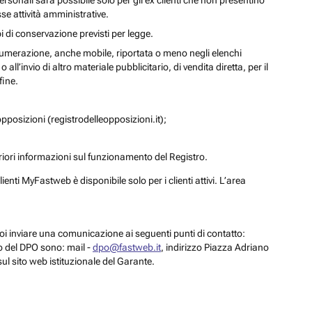
personali sarà possibile solo per gli ex clienti che non presentino
se attività amministrative.
i di conservazione previsti per legge.
a numerazione, anche mobile, riportata o meno negli elenchi
ll’invio di altro materiale pubblicitario, di vendita diretta, per il
fine.
pposizioni (registrodelleopposizioni.it);
eriori informazioni sul funzionamento del Registro.
enti MyFastweb è disponibile solo per i clienti attivi. L’area
 puoi inviare una comunicazione ai seguenti punti di contatto:
to del DPO sono: mail -
dpo@fastweb.it
, indirizzo Piazza Adriano
sul sito web istituzionale del Garante.