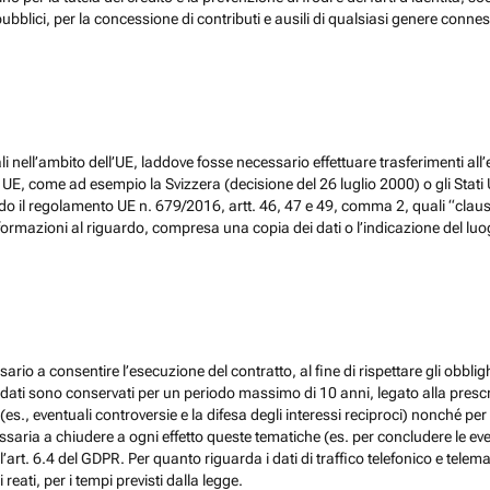
ubblici, per la concessione di contributi e ausili di qualsiasi genere conne
 nell’ambito dell’UE, laddove fosse necessario effettuare trasferimenti all’
, come ad esempio la Svizzera (decisione del 26 luglio 2000) o gli Stati Un
do il regolamento UE n. 679/2016, artt. 46, 47 e 49, comma 2, quali “claus
ormazioni al riguardo, compresa una copia dei dati o l’indicazione del luogo 
ario a consentire l’esecuzione del contratto, al fine di rispettare gli obblig
, i dati sono conservati per un periodo massimo di 10 anni, legato alla prescri
(es., eventuali controversie e la difesa degli interessi reciproci) nonché per 
ia a chiudere a ogni effetto queste tematiche (es. per concludere le eventu
l’art. 6.4 del GDPR. Per quanto riguarda i dati di traffico telefonico e tel
eati, per i tempi previsti dalla legge.