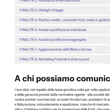
FINALITÀ 2: Assistenza e Manutenzione
FINALITÀ 3: Obblighi di legge
FINALITÀ 4: Rischio credito, contrasto frodi, tutela in giudizi
FINALITÀ 5: Analisi e profilazione individuale
FINALITÀ 6: Analisi e profilazione aggregata
FINALITÀ 7: Aggiornamento dell’offerta e Survey
FINALITÀ 8: Marketing Fastweb e di terze parti
A chi possiamo comunic
I tuoi dati, nel rispetto della base giuridica volta per volta appli
e delle garanzie previsti dalla normativa vigente - alle società d
nostre partner commerciali, ai nostri fornitori (es. prestatori di
e fatturazione, imbustamento e spedizione, ricerche di mercato, con
altri o il Sistema pubblico per la prevenzione delle frodi, che operi