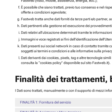
Fastweb (fisso, mobile, assistenza, energia, ecc.);
È possibile che siano trattati, previo tuo consenso e nel rispet
offerte a condizioni agevolate;
Fastweb tratta anche dati forniti da terze parti e/o partner, ad 
Dati pertinenti alla gestione ed esecuzione dei provvediment
Dati relativi all’ubicazione determinati tramite le informazioni 
Immagini e voce registrati ai fini dell’identificazione dell’Ut
Dati presenti sui social network in caso di contatto tramite c
soggetti ai termini e condizioni e alle informative sulla priv
Dati derivanti dai cookies, pixels, tag e altre tecnologie simi
consulta la “cookies policy” disponibile sul sito Fastweb.it).
Finalità dei trattamenti,
I Dati sono trattati, manualmente o con il supporto di mezzi inform
FINALITÀ 1: Fornitura del servizio