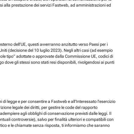
ssi alla prestazione dei servizi Fastweb, ad amministrazioni ed
esterno dell’UE, questi avverranno anzitutto verso Paesi per i
iti (decisione del 10 luglio 2023). Negli altri casi (ad esempio
ole tipo” adottate o approvate dalla Commissione UE, codici di
dove gli stessi sono stati resi disponibili, rivolgendosi ai punti
hi di legge e per consentire a Fastweb e all’Interessato l’esercizio
zione legale dei diritti, per gestire le code del rapporto
adempiere agli obblighi di conservazione previsti dalle leggi. Il
ali controversie), salvo per finalità ulteriori e compatibili con
ematico e le chiamate senza risposta, ti informiamo che saranno