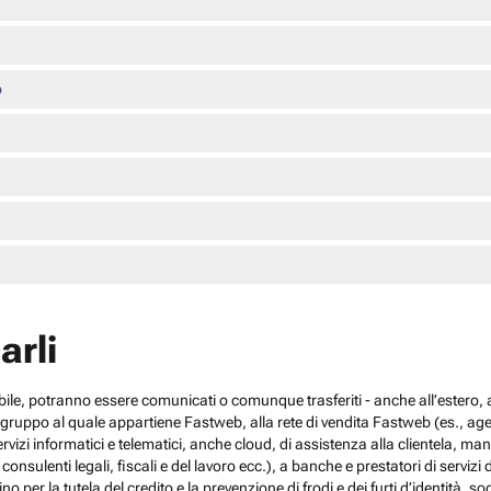
o
arli
cabile, potranno essere comunicati o comunque trasferiti - anche all’estero, al
el gruppo al quale appartiene Fastweb, alla rete di vendita Fastweb (es., agen
 servizi informatici e telematici, anche cloud, di assistenza alla clientela,
sulenti legali, fiscali e del lavoro ecc.), a banche e prestatori di servizi d
no per la tutela del credito e la prevenzione di frodi e dei furti d’identità, s