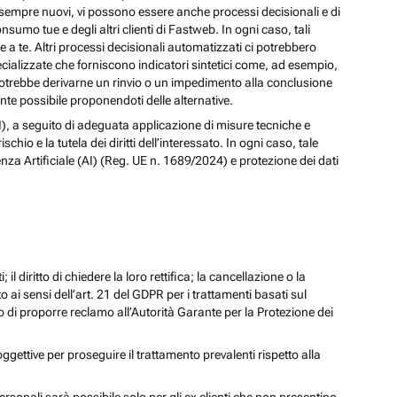
izi sempre nuovi, vi possono essere anche processi decisionali e di
nsumo tue e degli altri clienti di Fastweb. In ogni caso, tali
a te. Altri processi decisionali automatizzati ci potrebbero
pecializzate che forniscono indicatori sintetici come, ad esempio,
e, potrebbe derivarne un rinvio o un impedimento alla conclusione
te possibile proponendoti delle alternative.
 (AI), a seguito di adeguata applicazione di misure tecniche e
io e la tutela dei diritti dell’interessato. In ogni caso, tale
enza Artificiale (AI) (Reg. UE n. 1689/2024) e protezione dei dati
; il diritto di chiedere la loro rettifica; la cancellazione o la
to ai sensi dell’art. 21 del GDPR per i trattamenti basati sul
iritto di proporre reclamo all’Autorità Garante per la Protezione dei
oggettive per proseguire il trattamento prevalenti rispetto alla