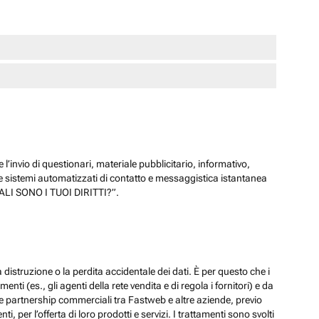
 l’invio di questionari, materiale pubblicitario, informativo,
e sistemi automatizzati di contatto e messaggistica istantanea
“QUALI SONO I TUOI DIRITTI?”.
 distruzione o la perdita accidentale dei dati. È per questo che i
ti (es., gli agenti della rete vendita e di regola i fornitori) e da
lle partnership commerciali tra Fastweb e altre aziende, previo
 per l’offerta di loro prodotti e servizi. I trattamenti sono svolti