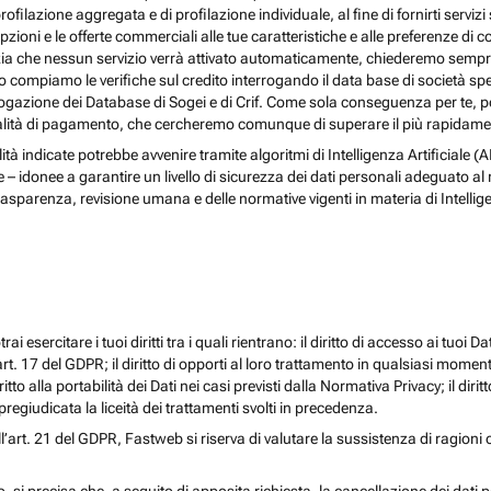
rofilazione aggregata e di profilazione individuale, al fine di fornirti serv
ioni e le offerte commerciali alle tue caratteristiche e alle preferenze di co
nzia che nessun servizio verrà attivato automaticamente, chiederemo sempre 
ndo compiamo le verifiche sul credito interrogando il data base di società s
 interrogazione dei Database di Sogei e di Crif. Come sola conseguenza per t
odalità di pagamento, che cercheremo comunque di superare il più rapidamen
nalità indicate potrebbe avvenire tramite algoritmi di Intelligenza Artificiale
donee a garantire un livello di sicurezza dei dati personali adeguato al risch
rasparenza, revisione umana e delle normative vigenti in materia di Intellig
i esercitare i tuoi diritti tra i quali rientrano: il diritto di accesso ai tuoi Dati
l’art. 17 del GDPR; il diritto di opporti al loro trattamento in qualsiasi momen
diritto alla portabilità dei Dati nei casi previsti dalla Normativa Privacy; il d
egiudicata la liceità dei trattamenti svolti in precedenza.
ll’art. 21 del GDPR, Fastweb si riserva di valutare la sussistenza di ragioni 