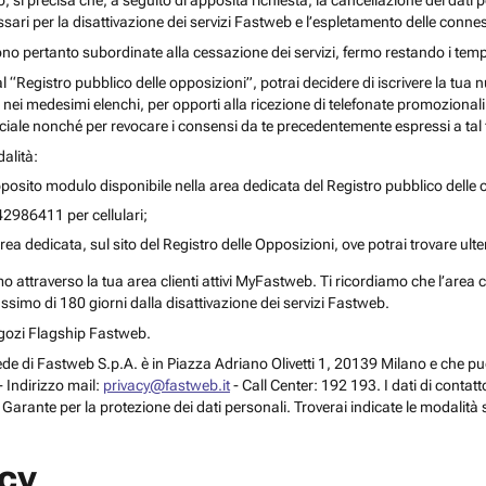
o, si precisa che, a seguito di apposita richiesta, la cancellazione dei dati 
ari per la disattivazione dei servizi Fastweb e l’espletamento delle connes
ono pertanto subordinate alla cessazione dei servizi, fermo restando i temp
 al “Registro pubblico delle opposizioni”, potrai decidere di iscrivere la tu
 nei medesimi elenchi, per opporti alla ricezione di telefonate promozionali o a
le nonché per revocare i consensi da te precedentemente espressi a tal 
alità:
posito modulo disponibile nella area dedicata del Registro pubblico delle o
42986411 per cellulari;
rea dedicata, sul sito del Registro delle Opposizioni, ove potrai trovare ult
attraverso la tua area clienti attivi MyFastweb. Ti ricordiamo che l’area cli
assimo di 180 giorni dalla disattivazione dei servizi Fastweb.
Negozi Flagship Fastweb.
 la sede di Fastweb S.p.A. è in Piazza Adriano Olivetti 1, 20139 Milano e che
 Indirizzo mail:
privacy@fastweb.it
- Call Center: 192 193. I dati di contat
l Garante per la protezione dei dati personali. Troverai indicate le modalità 
acy