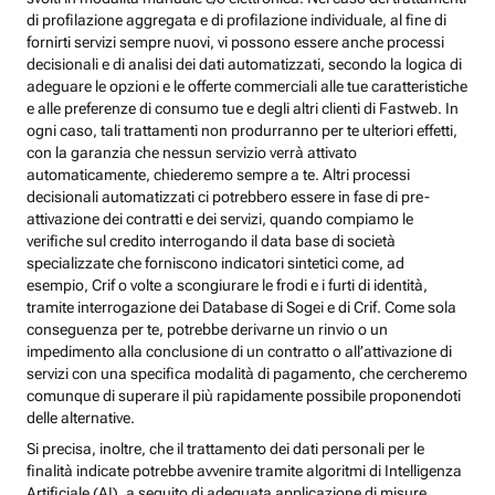
di profilazione aggregata e di profilazione individuale, al fine di
fornirti servizi sempre nuovi, vi possono essere anche processi
decisionali e di analisi dei dati automatizzati, secondo la logica di
adeguare le opzioni e le offerte commerciali alle tue caratteristiche
e alle preferenze di consumo tue e degli altri clienti di Fastweb. In
ogni caso, tali trattamenti non produrranno per te ulteriori effetti,
con la garanzia che nessun servizio verrà attivato
automaticamente, chiederemo sempre a te. Altri processi
decisionali automatizzati ci potrebbero essere in fase di pre-
attivazione dei contratti e dei servizi, quando compiamo le
verifiche sul credito interrogando il data base di società
specializzate che forniscono indicatori sintetici come, ad
esempio, Crif o volte a scongiurare le frodi e i furti di identità,
tramite interrogazione dei Database di Sogei e di Crif. Come sola
conseguenza per te, potrebbe derivarne un rinvio o un
impedimento alla conclusione di un contratto o all’attivazione di
servizi con una specifica modalità di pagamento, che cercheremo
comunque di superare il più rapidamente possibile proponendoti
delle alternative.
Si precisa, inoltre, che il trattamento dei dati personali per le
finalità indicate potrebbe avvenire tramite algoritmi di Intelligenza
Artificiale (AI), a seguito di adeguata applicazione di misure