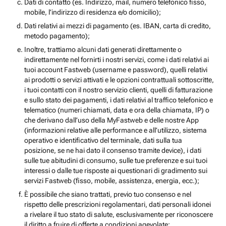
Dati di contatto (es. Indirizzo, mail, numero telefonico fisso,
mobile, l’indirizzo di residenza e/o domicilio);
Dati relativi ai mezzi di pagamento (es. IBAN, carta di credito,
metodo pagamento);
Inoltre, trattiamo alcuni dati generati direttamente o
indirettamente nel fornirti i nostri servizi, come i dati relativi ai
tuoi account Fastweb (username e password), quelli relativi
ai prodotti o servizi attivati e le opzioni contrattuali sottoscritte,
i tuoi contatti con il nostro servizio clienti, quelli di fatturazione
e sullo stato dei pagamenti, i dati relativi al traffico telefonico e
telematico (numeri chiamati, data e ora della chiamata, IP) o
che derivano dall’uso della MyFastweb e delle nostre App
(informazioni relative alle performance e all’utilizzo, sistema
operativo e identificativo del terminale, dati sulla tua
posizione, se ne hai dato il consenso tramite device), i dati
sulle tue abitudini di consumo, sulle tue preferenze e sui tuoi
interessi o dalle tue risposte ai questionari di gradimento sui
servizi Fastweb (fisso, mobile, assistenza, energia, ecc.);
È possibile che siano trattati, previo tuo consenso e nel
rispetto delle prescrizioni regolamentari, dati personali idonei
a rivelare il tuo stato di salute, esclusivamente per riconoscere
il diritto a fruire di offerte a condizioni agevolate;