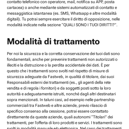
contatto telefonico con operatore, mail, notifica su APP, posta
cartacea) o anche mediante sistemi automatizzati di contatto e
messaggistica istantanea (es. SMS, Whatsapp e altre modalità
digitali). Tu potrai sempre esercitare il diritto di opposizione, nelle
modalità indicate nella sezione “QUALI SONO I TUOI DIRITTI?”.
Modalità di trattamento
Per noi la sicurezza e la corretta conservazione dei tuoi dati sono
fondamentali, anche per prevenire trattamenti non autorizzati o
illeciti e la distruzione o la perdita accidentale dei dati. È per
questo che i trattamenti sono svolti nel rispetto di misure di
sicurezza adeguate da Fastweb, in qualità di titolare, dai suoi
Responsabili esterni dei trattamenti (es., gli agenti della rete
vendita e di regola i fornitori) e da soggetti posti sotto la loro
autorità e adeguatamente istruiti, nonché dagli altri destinatari
sopra menzionati. In taluni casi, ad esempio nelle partnership
commerciali tra Fastweb e altre aziende, previo rilascio di
specifico consenso alla cessione, potrai essere contattato
direttamente da queste aziende, quali autonomi “Titolari” dei
trattamenti, per l’offerta di loro prodotti e servizi. I trattamenti sono
svolti in modalità manuale e/o elettronica. Nel caso dei trattamenti