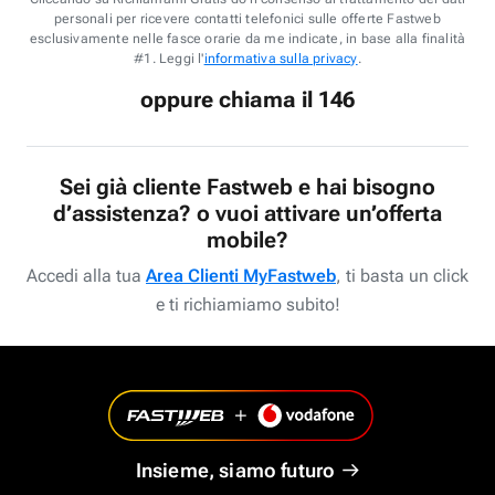
personali per ricevere contatti telefonici sulle offerte Fastweb
esclusivamente nelle fasce orarie da me indicate, in base alla finalità
#1. Leggi l'
informativa sulla privacy
.
oppure chiama il 146
Sei già cliente Fastweb e hai bisogno
d’assistenza? o vuoi attivare un’offerta
mobile?
Accedi alla tua
Area Clienti MyFastweb
, ti basta un click
e ti richiamiamo subito!
Insieme, siamo futuro