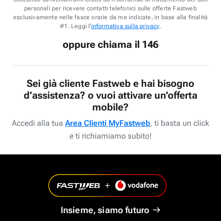
personali per ricevere contatti telefonici sulle offerte Fastweb
esclusivamente nelle fasce orarie da me indicate, in base alla finalità
#1. Leggi l'
informativa sulla privacy
.
oppure chiama il 146
Sei già cliente Fastweb e hai bisogno
d’assistenza? o vuoi attivare un’offerta
mobile?
Accedi alla tua
Area Clienti MyFastweb
, ti basta un click
e ti richiamiamo subito!
Insieme, siamo futuro