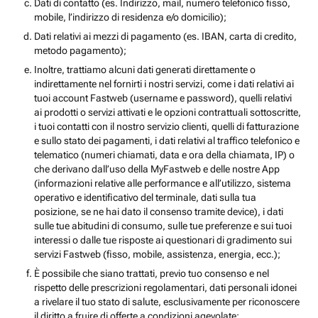
Dati di contatto (es. Indirizzo, mail, numero telefonico fisso,
mobile, l’indirizzo di residenza e/o domicilio);
Dati relativi ai mezzi di pagamento (es. IBAN, carta di credito,
metodo pagamento);
Inoltre, trattiamo alcuni dati generati direttamente o
indirettamente nel fornirti i nostri servizi, come i dati relativi ai
tuoi account Fastweb (username e password), quelli relativi
ai prodotti o servizi attivati e le opzioni contrattuali sottoscritte,
i tuoi contatti con il nostro servizio clienti, quelli di fatturazione
e sullo stato dei pagamenti, i dati relativi al traffico telefonico e
telematico (numeri chiamati, data e ora della chiamata, IP) o
che derivano dall’uso della MyFastweb e delle nostre App
(informazioni relative alle performance e all’utilizzo, sistema
operativo e identificativo del terminale, dati sulla tua
posizione, se ne hai dato il consenso tramite device), i dati
sulle tue abitudini di consumo, sulle tue preferenze e sui tuoi
interessi o dalle tue risposte ai questionari di gradimento sui
servizi Fastweb (fisso, mobile, assistenza, energia, ecc.);
È possibile che siano trattati, previo tuo consenso e nel
rispetto delle prescrizioni regolamentari, dati personali idonei
a rivelare il tuo stato di salute, esclusivamente per riconoscere
il diritto a fruire di offerte a condizioni agevolate;