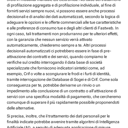
di profilazione aggregata e di profilazione individuale, al fine di
fornirti servizi sempre nuovi, vi possono essere anche processi
decisionali e di analisi dei dati automatizzati, secondo la logica di
adeguare le opzioni e le offerte commerciali alle tue caratteristiche
e alle preferenze di consumo tue e degli altri clienti di Fastweb. In
ogni caso, tali trattamenti non produrranno per te ulteriori effetti,
con la garanzia che nessun servizio verrà attivato
automaticamente, chiederemo sempre a te. Altri processi
decisionali automatizzati ci potrebbero essere in fase di pre-
attivazione dei contratti e dei servizi, quando compiamo le
verifiche sul credito interrogando il data base di società
specializzate che forniscono indicatori sintetici come, ad
esempio, Crif o volte a scongiurare le frodi e i furti di identità,
tramite interrogazione dei Database di Sogei e di Crif. Come sola
conseguenza per te, potrebbe derivarne un rinvio o un
impedimento alla conclusione di un contratto o all’attivazione di
servizi con una specifica modalità di pagamento, che cercheremo
comunque di superare il più rapidamente possibile proponendoti
delle alternative.
Si precisa, inoltre, che il trattamento dei dati personali per le
finalità indicate potrebbe avvenire tramite algoritmi di Intelligenza
Artificiale (AI), a seguito di adeguata applicazione di misure