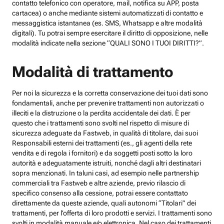
contatto telefonico con operatore, mail, notifica su APP, posta
cartacea) o anche mediante sistemi automatizzati di contatto e
messaggistica istantanea (es. SMS, Whatsapp e altre modalità
digitali). Tu potrai sempre esercitare il diritto di opposizione, nelle
modalità indicate nella sezione “QUALI SONO I TUOI DIRITTI?”.
Modalità di trattamento
Per noi la sicurezza e la corretta conservazione dei tuoi dati sono
fondamentali, anche per prevenire trattamenti non autorizzati o
illeciti e la distruzione o la perdita accidentale dei dati. È per
questo che i trattamenti sono svolti nel rispetto di misure di
sicurezza adeguate da Fastweb, in qualità di titolare, dai suoi
Responsabili esterni dei trattamenti (es., gli agenti della rete
vendita e di regola i fornitori) e da soggetti posti sotto la loro
autorità e adeguatamente istruiti, nonché dagli altri destinatari
sopra menzionati. In taluni casi, ad esempio nelle partnership
commerciali tra Fastweb e altre aziende, previo rilascio di
specifico consenso alla cessione, potrai essere contattato
direttamente da queste aziende, quali autonomi “Titolari” dei
trattamenti, per l’offerta di loro prodotti e servizi. I trattamenti sono
svolti in modalità manuale e/o elettronica. Nel caso dei trattamenti