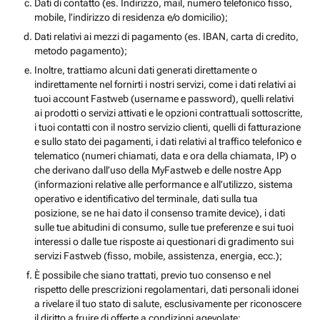
Dati di contatto (es. Indirizzo, mail, numero telefonico fisso,
mobile, l’indirizzo di residenza e/o domicilio);
Dati relativi ai mezzi di pagamento (es. IBAN, carta di credito,
metodo pagamento);
Inoltre, trattiamo alcuni dati generati direttamente o
indirettamente nel fornirti i nostri servizi, come i dati relativi ai
tuoi account Fastweb (username e password), quelli relativi
ai prodotti o servizi attivati e le opzioni contrattuali sottoscritte,
i tuoi contatti con il nostro servizio clienti, quelli di fatturazione
e sullo stato dei pagamenti, i dati relativi al traffico telefonico e
telematico (numeri chiamati, data e ora della chiamata, IP) o
che derivano dall’uso della MyFastweb e delle nostre App
(informazioni relative alle performance e all’utilizzo, sistema
operativo e identificativo del terminale, dati sulla tua
posizione, se ne hai dato il consenso tramite device), i dati
sulle tue abitudini di consumo, sulle tue preferenze e sui tuoi
interessi o dalle tue risposte ai questionari di gradimento sui
servizi Fastweb (fisso, mobile, assistenza, energia, ecc.);
È possibile che siano trattati, previo tuo consenso e nel
rispetto delle prescrizioni regolamentari, dati personali idonei
a rivelare il tuo stato di salute, esclusivamente per riconoscere
il diritto a fruire di offerte a condizioni agevolate;