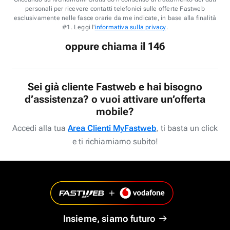
personali per ricevere contatti telefonici sulle offerte Fastweb
esclusivamente nelle fasce orarie da me indicate, in base alla finalità
#1. Leggi l'
informativa sulla privacy
.
oppure chiama il 146
Sei già cliente Fastweb e hai bisogno
d’assistenza? o vuoi attivare un’offerta
mobile?
Accedi alla tua
Area Clienti MyFastweb
, ti basta un click
e ti richiamiamo subito!
Insieme, siamo futuro