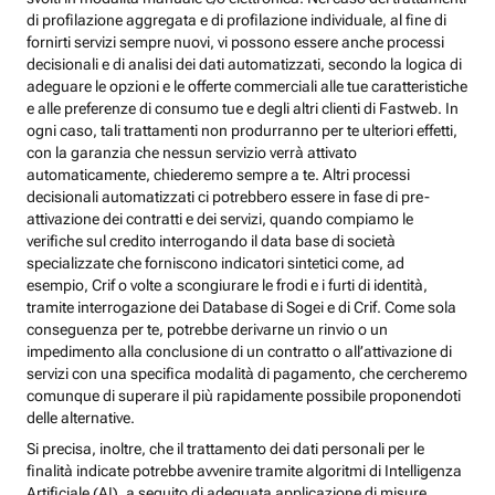
di profilazione aggregata e di profilazione individuale, al fine di
fornirti servizi sempre nuovi, vi possono essere anche processi
decisionali e di analisi dei dati automatizzati, secondo la logica di
adeguare le opzioni e le offerte commerciali alle tue caratteristiche
e alle preferenze di consumo tue e degli altri clienti di Fastweb. In
ogni caso, tali trattamenti non produrranno per te ulteriori effetti,
con la garanzia che nessun servizio verrà attivato
automaticamente, chiederemo sempre a te. Altri processi
decisionali automatizzati ci potrebbero essere in fase di pre-
attivazione dei contratti e dei servizi, quando compiamo le
verifiche sul credito interrogando il data base di società
specializzate che forniscono indicatori sintetici come, ad
esempio, Crif o volte a scongiurare le frodi e i furti di identità,
tramite interrogazione dei Database di Sogei e di Crif. Come sola
conseguenza per te, potrebbe derivarne un rinvio o un
impedimento alla conclusione di un contratto o all’attivazione di
servizi con una specifica modalità di pagamento, che cercheremo
comunque di superare il più rapidamente possibile proponendoti
delle alternative.
Si precisa, inoltre, che il trattamento dei dati personali per le
finalità indicate potrebbe avvenire tramite algoritmi di Intelligenza
Artificiale (AI), a seguito di adeguata applicazione di misure