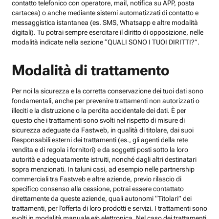
contatto telefonico con operatore, mail, notifica su APP, posta
cartacea) o anche mediante sistemi automatizzati di contatto e
messaggistica istantanea (es. SMS, Whatsapp e altre modalità
digitali). Tu potrai sempre esercitare il diritto di opposizione, nelle
modalità indicate nella sezione “QUALI SONO I TUOI DIRITTI?”.
Modalità di trattamento
Per noi la sicurezza e la corretta conservazione dei tuoi dati sono
fondamentali, anche per prevenire trattamenti non autorizzati o
illeciti e la distruzione o la perdita accidentale dei dati. È per
questo che i trattamenti sono svolti nel rispetto di misure di
sicurezza adeguate da Fastweb, in qualità di titolare, dai suoi
Responsabili esterni dei trattamenti (es., gli agenti della rete
vendita e di regola i fornitori) e da soggetti posti sotto la loro
autorità e adeguatamente istruiti, nonché dagli altri destinatari
sopra menzionati. In taluni casi, ad esempio nelle partnership
commerciali tra Fastweb e altre aziende, previo rilascio di
specifico consenso alla cessione, potrai essere contattato
direttamente da queste aziende, quali autonomi “Titolari” dei
trattamenti, per l’offerta di loro prodotti e servizi. I trattamenti sono
svolti in modalità manuale e/o elettronica. Nel caso dei trattamenti