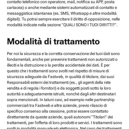
contatto telefonico con operatore, mail, notifica su APP, posta
cartacea) o anche mediante sistemi automatizzati di contatto e
messaggistica istantanea (es. SMS, Whatsapp e altre modalità
digitali). Tu potrai sempre esercitare il diritto di opposizione, nelle
modalità indicate nella sezione “QUALI SONO I TUOI DIRITTI?”.
Modalità di trattamento
Per noi la sicurezza e la corretta conservazione dei tuoi dati sono
fondamentali, anche per prevenire trattamenti non autorizzati o
illeciti e la distruzione o la perdita accidentale dei dati. È per
questo che i trattamenti sono svolti nel rispetto di misure di
sicurezza adeguate da Fastweb, in qualità di titolare, dai suoi
Responsabili esterni dei trattamenti (es., gli agenti della rete
vendita e di regola i fornitori) e da soggetti posti sotto la loro
autorità e adeguatamente istruiti, nonché dagli altri destinatari
sopra menzionati. In taluni casi, ad esempio nelle partnership
commerciali tra Fastweb e altre aziende, previo rilascio di
specifico consenso alla cessione, potrai essere contattato
direttamente da queste aziende, quali autonomi “Titolari” dei
trattamenti, per l’offerta di loro prodotti e servizi. I trattamenti sono
svolti in modalità manuale e/o elettronica. Nel caso dei trattamenti