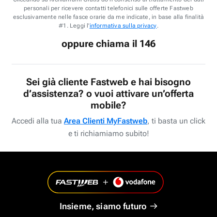
personali per ricevere contatti telefonici sulle offerte Fastweb
esclusivamente nelle fasce orarie da me indicate, in base alla finalità
#1. Leggi l'
informativa sulla privacy
.
oppure chiama il 146
Sei già cliente Fastweb e hai bisogno
d’assistenza? o vuoi attivare un’offerta
mobile?
Accedi alla tua
Area Clienti MyFastweb
, ti basta un click
e ti richiamiamo subito!
Insieme, siamo futuro