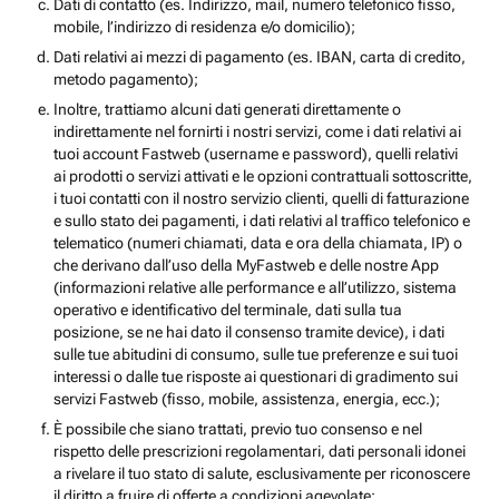
Dati di contatto (es. Indirizzo, mail, numero telefonico fisso,
mobile, l’indirizzo di residenza e/o domicilio);
Dati relativi ai mezzi di pagamento (es. IBAN, carta di credito,
metodo pagamento);
Inoltre, trattiamo alcuni dati generati direttamente o
indirettamente nel fornirti i nostri servizi, come i dati relativi ai
tuoi account Fastweb (username e password), quelli relativi
ai prodotti o servizi attivati e le opzioni contrattuali sottoscritte,
i tuoi contatti con il nostro servizio clienti, quelli di fatturazione
e sullo stato dei pagamenti, i dati relativi al traffico telefonico e
telematico (numeri chiamati, data e ora della chiamata, IP) o
che derivano dall’uso della MyFastweb e delle nostre App
(informazioni relative alle performance e all’utilizzo, sistema
operativo e identificativo del terminale, dati sulla tua
posizione, se ne hai dato il consenso tramite device), i dati
sulle tue abitudini di consumo, sulle tue preferenze e sui tuoi
interessi o dalle tue risposte ai questionari di gradimento sui
servizi Fastweb (fisso, mobile, assistenza, energia, ecc.);
È possibile che siano trattati, previo tuo consenso e nel
rispetto delle prescrizioni regolamentari, dati personali idonei
a rivelare il tuo stato di salute, esclusivamente per riconoscere
il diritto a fruire di offerte a condizioni agevolate;