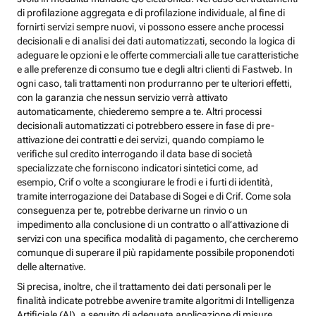
di profilazione aggregata e di profilazione individuale, al fine di
fornirti servizi sempre nuovi, vi possono essere anche processi
decisionali e di analisi dei dati automatizzati, secondo la logica di
adeguare le opzioni e le offerte commerciali alle tue caratteristiche
e alle preferenze di consumo tue e degli altri clienti di Fastweb. In
ogni caso, tali trattamenti non produrranno per te ulteriori effetti,
con la garanzia che nessun servizio verrà attivato
automaticamente, chiederemo sempre a te. Altri processi
decisionali automatizzati ci potrebbero essere in fase di pre-
attivazione dei contratti e dei servizi, quando compiamo le
verifiche sul credito interrogando il data base di società
specializzate che forniscono indicatori sintetici come, ad
esempio, Crif o volte a scongiurare le frodi e i furti di identità,
tramite interrogazione dei Database di Sogei e di Crif. Come sola
conseguenza per te, potrebbe derivarne un rinvio o un
impedimento alla conclusione di un contratto o all’attivazione di
servizi con una specifica modalità di pagamento, che cercheremo
comunque di superare il più rapidamente possibile proponendoti
delle alternative.
Si precisa, inoltre, che il trattamento dei dati personali per le
finalità indicate potrebbe avvenire tramite algoritmi di Intelligenza
Artificiale (AI), a seguito di adeguata applicazione di misure