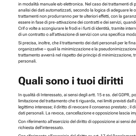
in modalità manuale e/o elettronica. Nel caso dei trattamenti di p
analisi dei dati automatizzati, secondo la logica di adeguare le opz
trattamenti non produrranno per te ulteriori effetti, con la gara
essere in fase di pre-attivazione dei contratti e dei servizi, qua
Crif o volte a scongiurare le frodi e i furti di identità, tramite
di un contratto o all’attivazione di servizi con una specifica m
Si precisa, inoltre, che il trattamento dei dati personali per le fi
organizzative – quali la minimizzazione e la pseudonimizzazione – i
trattamento avverrà nel rispetto dei principi di minimizzazione, t
personali.
Quali sono i tuoi diritti
In qualità di Interessato, ai sensi degli artt. 15 e ss. del GDPR, potra
limitazione del trattamento che ti riguarda, nei limiti previsti dal
legittimo interesse; il diritto di revocare il consenso prestato ; il 
dati personali. La revoca, cancellazione e opposizione lascia impr
Con riferimento all’esercizio del diritto di opposizione ai sensi de
richiesta dell’interessato.