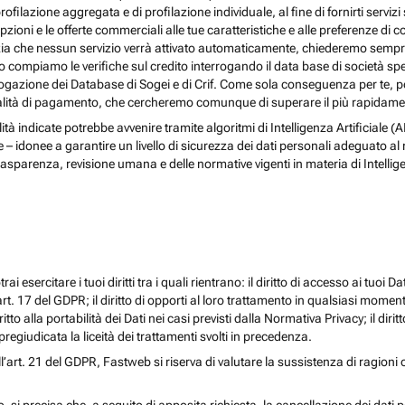
rofilazione aggregata e di profilazione individuale, al fine di fornirti serv
ioni e le offerte commerciali alle tue caratteristiche e alle preferenze di co
nzia che nessun servizio verrà attivato automaticamente, chiederemo sempre 
ndo compiamo le verifiche sul credito interrogando il data base di società s
 interrogazione dei Database di Sogei e di Crif. Come sola conseguenza per t
odalità di pagamento, che cercheremo comunque di superare il più rapidamen
nalità indicate potrebbe avvenire tramite algoritmi di Intelligenza Artificiale
donee a garantire un livello di sicurezza dei dati personali adeguato al risch
rasparenza, revisione umana e delle normative vigenti in materia di Intellig
i esercitare i tuoi diritti tra i quali rientrano: il diritto di accesso ai tuoi Dati
l’art. 17 del GDPR; il diritto di opporti al loro trattamento in qualsiasi momen
diritto alla portabilità dei Dati nei casi previsti dalla Normativa Privacy; il d
egiudicata la liceità dei trattamenti svolti in precedenza.
ll’art. 21 del GDPR, Fastweb si riserva di valutare la sussistenza di ragioni 