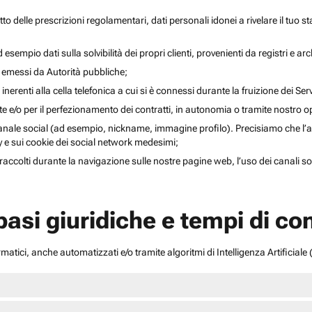
to delle prescrizioni regolamentari, dati personali idonei a rivelare il tuo sta
esempio dati sulla solvibilità dei propri clienti, provenienti da registri e arch
i emessi da Autorità pubbliche;
inerenti alla cella telefonica a cui si è connessi durante la fruizione dei Serv
ente e/o per il perfezionamento dei contratti, in autonomia o tramite nostro 
anale social (ad esempio, nickname, immagine profilo). Precisiamo che l’acce
acy e sui cookie dei social network medesimi;
li raccolti durante la navigazione sulle nostre pagine web, l’uso dei canali 
 basi giuridiche e tempi di c
atici, anche automatizzati e/o tramite algoritmi di Intelligenza Artificiale (A