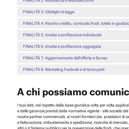
FINALITÀ 2: Assistenza e Manutenzione
FINALITÀ 3: Obblighi di legge
FINALITÀ 4: Rischio credito, contrasto frodi, tutela in giudizi
FINALITÀ 5: Analisi e profilazione individuale
FINALITÀ 6: Analisi e profilazione aggregata
FINALITÀ 7: Aggiornamento dell’offerta e Survey
FINALITÀ 8: Marketing Fastweb e di terze parti
A chi possiamo comunic
I tuoi dati, nel rispetto della base giuridica volta per volta appli
e delle garanzie previsti dalla normativa vigente - alle società d
nostre partner commerciali, ai nostri fornitori (es. prestatori di
e fatturazione, imbustamento e spedizione, ricerche di mercato, con
altri o il Sistema pubblico per la prevenzione delle frodi, che operi