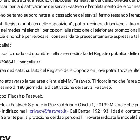
o, si precisa che, a seguito di apposita richiesta, la cancellazione dei dati 
ari per la disattivazione dei servizi Fastweb e l’espletamento delle connes
ono pertanto subordinate alla cessazione dei servizi, fermo restando i temp
 al “Registro pubblico delle opposizioni”, potrai decidere di iscrivere la tu
 nei medesimi elenchi, per opporti alla ricezione di telefonate promozionali o a
le nonché per revocare i consensi da te precedentemente espressi a tal 
alità:
posito modulo disponibile nella area dedicata del Registro pubblico delle o
42986411 per cellulari;
rea dedicata, sul sito del Registro delle Opposizioni, ove potrai trovare ult
attraverso la tua area clienti attivi MyFastweb. Ti ricordiamo che l’area cli
assimo di 180 giorni dalla disattivazione dei servizi Fastweb.
Negozi Flagship Fastweb.
 la sede di Fastweb S.p.A. è in Piazza Adriano Olivetti 1, 20139 Milano e che
 Indirizzo mail:
privacy@fastweb.it
- Call Center: 192 193. I dati di contat
l Garante per la protezione dei dati personali. Troverai indicate le modalità 
acy