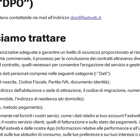
(“DPO”)
no contattabile via mail all’indirizzo
dpo@fastweb.it
.
siamo trattare
nizzative adeguate a garantire un livello di sicurezza proporzionato al ris
ferta commerciale, il processo per la conclusione dei contratti attraverso di
 contratto, quelli necessari per consentire l’erogazione del servizio e gesti
re dati personali compresi nelle seguenti categorie (i “Dati”):
i nascita, Codice Fiscale, Partita IVA, documento identità);
l’indirizzo dell’abitazione o sede di attivazione, il codice di migrazione, numero 
mobile, l’indirizzo di residenza e/o domicilio);
ito, metodo pagamento);
mente nel fornirti i nostri servizi, come i dati relativi ai tuoi account Fastw
on il nostro servizio clienti, quelli di fatturazione e sullo stato dei pagamenti,
yFastweb e delle nostre App (informazioni relative alle performance e all’uti
ti sulle tue abitudini di consumo, sulle tue preferenze e sui tuoi interessi o 