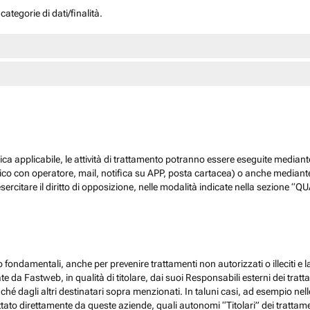
ategorie di dati/finalità.
dica applicabile, le attività di trattamento potranno essere eseguite mediante
nico con operatore, mail, notifica su APP, posta cartacea) o anche mediant
sercitare il diritto di opposizione, nelle modalità indicate nella sezione 
 fondamentali, anche per prevenire trattamenti non autorizzati o illeciti e la
 da Fastweb, in qualità di titolare, dai suoi Responsabili esterni dei trattamen
nché dagli altri destinatari sopra menzionati. In taluni casi, ad esempio ne
ato direttamente da queste aziende, quali autonomi “Titolari” dei trattamenti,