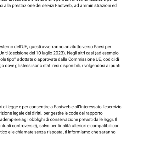
ssi alla prestazione dei servizi Fastweb, ad amministrazioni ed
esterno dell’UE, questi avverranno anzitutto verso Paesi per i
iti (decisione del 10 luglio 2023). Negli altri casi (ad esempio
ole tipo” adottate o approvate dalla Commissione UE, codici di
dove gli stessi sono stati resi disponibili, rivolgendosi ai punti
hi di legge e per consentire a Fastweb e all’Interessato l’esercizio
zione legale dei diritti, per gestire le code del rapporto
adempiere agli obblighi di conservazione previsti dalle leggi. Il
ali controversie), salvo per finalità ulteriori e compatibili con
ematico e le chiamate senza risposta, ti informiamo che saranno