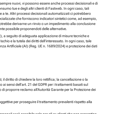
izi sempre nuovi, vi possono essere anche processi decisionali e di
nsumo tue e degli altri clienti di Fastweb. In ogni caso, tali
a te. Altri processi decisionali automatizzati ci potrebbero
pecializzate che forniscono indicatori sintetici come, ad esempio,
e, potrebbe derivarne un rinvio o un impedimento alla conclusione
te possibile proponendoti delle alternative.
 (AI), a seguito di adeguata applicazione di misure tecniche e
io e la tutela dei diritti dell’interessato. In ogni caso, tale
enza Artificiale (AI) (Reg. UE n. 1689/2024) e protezione dei dati
; il diritto di chiedere la loro rettifica; la cancellazione o la
to ai sensi dell’art. 21 del GDPR per i trattamenti basati sul
iritto di proporre reclamo all’Autorità Garante per la Protezione dei
oggettive per proseguire il trattamento prevalenti rispetto alla