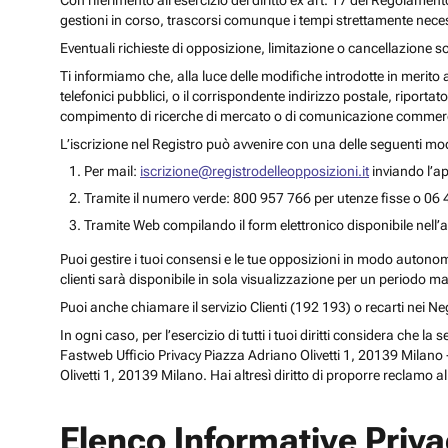
Con riferimento all’esercizio del diritto ex art. 17 del Regolament
gestioni in corso, trascorsi comunque i tempi strettamente necess
Eventuali richieste di opposizione, limitazione o cancellazione s
Ti informiamo che, alla luce delle modifiche introdotte in merito
telefonici pubblici, o il corrispondente indirizzo postale, riportato
compimento di ricerche di mercato o di comunicazione commercia
L’iscrizione nel Registro può avvenire con una delle seguenti mod
Per mail:
iscrizione@registrodelleopposizioni.it
inviando l’ap
Tramite il numero verde: 800 957 766 per utenze fisse o 06 
Tramite Web compilando il form elettronico disponibile nell’a
Puoi gestire i tuoi consensi e le tue opposizioni in modo autonomo 
clienti sarà disponibile in sola visualizzazione per un periodo m
Puoi anche chiamare il servizio Clienti (192 193) o recarti nei 
In ogni caso, per l’esercizio di tutti i tuoi diritti considera che
Fastweb Ufficio Privacy Piazza Adriano Olivetti 1, 20139 Milano -
Olivetti 1, 20139 Milano. Hai altresì diritto di proporre reclamo a
Elenco Informative Priv