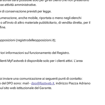
personali sarà possibile solo per gli ex clienti che non presentino
se attività amministrative.
i di conservazione previsti per legge.
a numerazione, anche mobile, riportata o meno negli elenchi
ll’invio di altro materiale pubblicitario, di vendita diretta, per il
fine.
pposizioni (registrodelleopposizioni.it);
eriori informazioni sul funzionamento del Registro.
enti MyFastweb è disponibile solo per i clienti attivi. L’area
 puoi inviare una comunicazione ai seguenti punti di contatto:
to del DPO sono: mail -
dpo@fastweb.it
, indirizzo Piazza Adriano
sul sito web istituzionale del Garante.