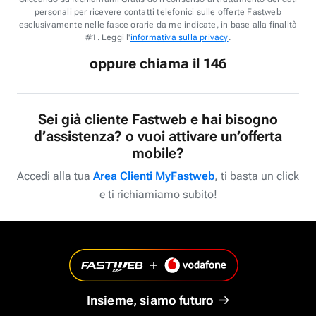
personali per ricevere contatti telefonici sulle offerte Fastweb
esclusivamente nelle fasce orarie da me indicate, in base alla finalità
#1. Leggi l'
informativa sulla privacy
.
oppure chiama il 146
Sei già cliente Fastweb e hai bisogno
d’assistenza? o vuoi attivare un’offerta
mobile?
Accedi alla tua
Area Clienti MyFastweb
, ti basta un click
e ti richiamiamo subito!
Insieme, siamo futuro