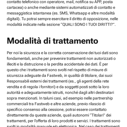
contatto telefonico con operatore, mail, notifica su APP, posta
cartacea) o anche mediante sistemi automatizzati di contatto e
messaggistica istantanea (es. SMS, Whatsapp e altre modalità
digitali). Tu potrai sempre esercitare il diritto di opposizione, nelle
modalità indicate nella sezione “QUALI SONO I TUOI DIRITTI?”.
Modalità di trattamento
Per noi la sicurezza e la corretta conservazione dei tuoi dati sono
fondamentali, anche per prevenire trattamenti non autorizzati o
illeciti e la distruzione o la perdita accidentale dei dati. È per
questo che i trattamenti sono svolti nel rispetto di misure di
sicurezza adeguate da Fastweb, in qualità di titolare, dai suoi
Responsabili esterni dei trattamenti (es., gli agenti della rete
vendita e di regola i fornitori) e da soggetti posti sotto la loro
autorità e adeguatamente istruiti, nonché dagli altri destinatari
sopra menzionati. In taluni casi, ad esempio nelle partnership
commerciali tra Fastweb e altre aziende, previo rilascio di
specifico consenso alla cessione, potrai essere contattato
direttamente da queste aziende, quali autonomi “Titolari” dei
trattamenti, per l’offerta di loro prodotti e servizi. I trattamenti sono
svolti in modalità manuale e/o elettronica. Nel caso dei trattamenti