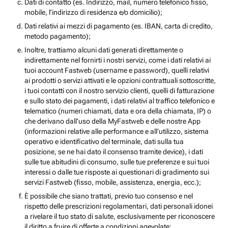
Dati di contatto (es. Indirizzo, mail, numero telefonico fisso,
mobile, l’indirizzo di residenza e/o domicilio);
Dati relativi ai mezzi di pagamento (es. IBAN, carta di credito,
metodo pagamento);
Inoltre, trattiamo alcuni dati generati direttamente o
indirettamente nel fornirti i nostri servizi, come i dati relativi ai
tuoi account Fastweb (username e password), quelli relativi
ai prodotti o servizi attivati e le opzioni contrattuali sottoscritte,
i tuoi contatti con il nostro servizio clienti, quelli di fatturazione
e sullo stato dei pagamenti, i dati relativi al traffico telefonico e
telematico (numeri chiamati, data e ora della chiamata, IP) o
che derivano dall’uso della MyFastweb e delle nostre App
(informazioni relative alle performance e all’utilizzo, sistema
operativo e identificativo del terminale, dati sulla tua
posizione, se ne hai dato il consenso tramite device), i dati
sulle tue abitudini di consumo, sulle tue preferenze e sui tuoi
interessi o dalle tue risposte ai questionari di gradimento sui
servizi Fastweb (fisso, mobile, assistenza, energia, ecc.);
È possibile che siano trattati, previo tuo consenso e nel
rispetto delle prescrizioni regolamentari, dati personali idonei
a rivelare il tuo stato di salute, esclusivamente per riconoscere
il diritto a fruire di offerte a condizioni agevolate;