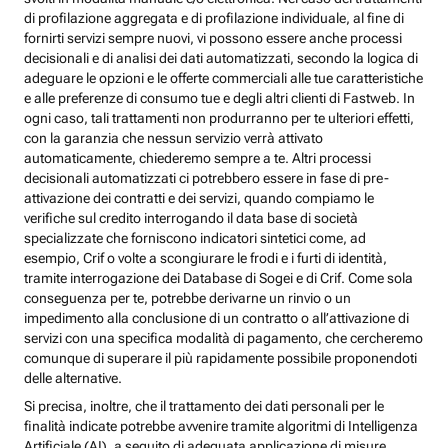
di profilazione aggregata e di profilazione individuale, al fine di
fornirti servizi sempre nuovi, vi possono essere anche processi
decisionali e di analisi dei dati automatizzati, secondo la logica di
adeguare le opzioni e le offerte commerciali alle tue caratteristiche
e alle preferenze di consumo tue e degli altri clienti di Fastweb. In
ogni caso, tali trattamenti non produrranno per te ulteriori effetti,
con la garanzia che nessun servizio verrà attivato
automaticamente, chiederemo sempre a te. Altri processi
decisionali automatizzati ci potrebbero essere in fase di pre-
attivazione dei contratti e dei servizi, quando compiamo le
verifiche sul credito interrogando il data base di società
specializzate che forniscono indicatori sintetici come, ad
esempio, Crif o volte a scongiurare le frodi e i furti di identità,
tramite interrogazione dei Database di Sogei e di Crif. Come sola
conseguenza per te, potrebbe derivarne un rinvio o un
impedimento alla conclusione di un contratto o all’attivazione di
servizi con una specifica modalità di pagamento, che cercheremo
comunque di superare il più rapidamente possibile proponendoti
delle alternative.
Si precisa, inoltre, che il trattamento dei dati personali per le
finalità indicate potrebbe avvenire tramite algoritmi di Intelligenza
Artificiale (AI), a seguito di adeguata applicazione di misure