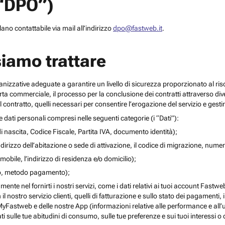
(“DPO”)
no contattabile via mail all’indirizzo
dpo@fastweb.it
.
siamo trattare
nizzative adeguate a garantire un livello di sicurezza proporzionato al ris
ferta commerciale, il processo per la conclusione dei contratti attraverso di
 contratto, quelli necessari per consentire l’erogazione del servizio e gesti
re dati personali compresi nelle seguenti categorie (i “Dati”):
i nascita, Codice Fiscale, Partita IVA, documento identità);
l’indirizzo dell’abitazione o sede di attivazione, il codice di migrazione, numero 
mobile, l’indirizzo di residenza e/o domicilio);
ito, metodo pagamento);
mente nel fornirti i nostri servizi, come i dati relativi ai tuoi account Fastw
on il nostro servizio clienti, quelli di fatturazione e sullo stato dei pagamenti,
yFastweb e delle nostre App (informazioni relative alle performance e all’uti
ti sulle tue abitudini di consumo, sulle tue preferenze e sui tuoi interessi o 