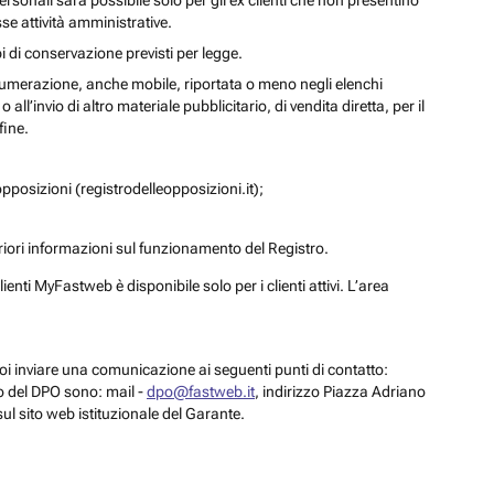
personali sarà possibile solo per gli ex clienti che non presentino
se attività amministrative.
i di conservazione previsti per legge.
a numerazione, anche mobile, riportata o meno negli elenchi
ll’invio di altro materiale pubblicitario, di vendita diretta, per il
fine.
pposizioni (registrodelleopposizioni.it);
eriori informazioni sul funzionamento del Registro.
enti MyFastweb è disponibile solo per i clienti attivi. L’area
 puoi inviare una comunicazione ai seguenti punti di contatto:
to del DPO sono: mail -
dpo@fastweb.it
, indirizzo Piazza Adriano
sul sito web istituzionale del Garante.