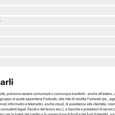
o
arli
cabile, potranno essere comunicati o comunque trasferiti - anche all’estero, al
el gruppo al quale appartiene Fastweb, alla rete di vendita Fastweb (es., agen
 servizi informatici e telematici, anche cloud, di assistenza alla clientela,
sulenti legali, fiscali e del lavoro ecc.), a banche e prestatori di servizi d
no per la tutela del credito e la prevenzione di frodi e dei furti d’identità, s