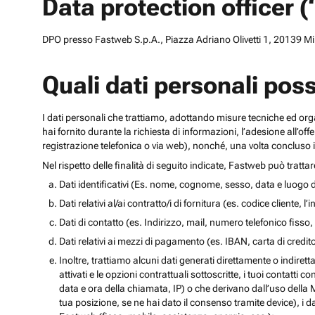
Data protection officer 
DPO presso Fastweb S.p.A., Piazza Adriano Olivetti 1, 20139 Mila
Quali dati personali pos
I dati personali che trattiamo, adottando misure tecniche ed orga
hai fornito durante la richiesta di informazioni, l’adesione all’of
registrazione telefonica o via web), nonché, una volta concluso il
Nel rispetto delle finalità di seguito indicate, Fastweb può tratta
Dati identificativi (Es. nome, cognome, sesso, data e luogo d
Dati relativi al/ai contratto/i di fornitura (es. codice cliente, 
Dati di contatto (es. Indirizzo, mail, numero telefonico fisso, 
Dati relativi ai mezzi di pagamento (es. IBAN, carta di cred
Inoltre, trattiamo alcuni dati generati direttamente o indiretta
attivati e le opzioni contrattuali sottoscritte, i tuoi contatti c
data e ora della chiamata, IP) o che derivano dall’uso della M
tua posizione, se ne hai dato il consenso tramite device), i da