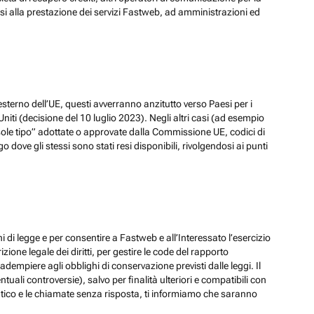
ssi alla prestazione dei servizi Fastweb, ad amministrazioni ed
esterno dell’UE, questi avverranno anzitutto verso Paesi per i
iti (decisione del 10 luglio 2023). Negli altri casi (ad esempio
ole tipo” adottate o approvate dalla Commissione UE, codici di
dove gli stessi sono stati resi disponibili, rivolgendosi ai punti
hi di legge e per consentire a Fastweb e all’Interessato l’esercizio
zione legale dei diritti, per gestire le code del rapporto
adempiere agli obblighi di conservazione previsti dalle leggi. Il
ali controversie), salvo per finalità ulteriori e compatibili con
ematico e le chiamate senza risposta, ti informiamo che saranno