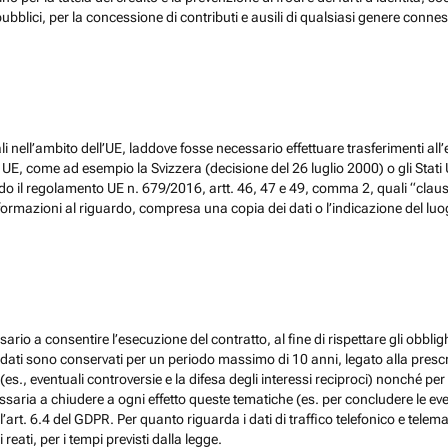
ubblici, per la concessione di contributi e ausili di qualsiasi genere conne
 nell’ambito dell’UE, laddove fosse necessario effettuare trasferimenti all’
, come ad esempio la Svizzera (decisione del 26 luglio 2000) o gli Stati Un
do il regolamento UE n. 679/2016, artt. 46, 47 e 49, comma 2, quali “claus
ormazioni al riguardo, compresa una copia dei dati o l’indicazione del luogo 
ario a consentire l’esecuzione del contratto, al fine di rispettare gli obblig
, i dati sono conservati per un periodo massimo di 10 anni, legato alla prescri
(es., eventuali controversie e la difesa degli interessi reciproci) nonché per 
ia a chiudere a ogni effetto queste tematiche (es. per concludere le eventu
l’art. 6.4 del GDPR. Per quanto riguarda i dati di traffico telefonico e tel
eati, per i tempi previsti dalla legge.