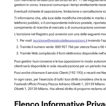
Con riferimento all’esercizio del diritto ex art. 17 del Regolament
gestioni in corso, trascorsi comunque i tempi strettamente necess
Eventuali richieste di opposizione, limitazione o cancellazione s
Ti informiamo che, alla luce delle modifiche introdotte in merito
telefonici pubblici, o il corrispondente indirizzo postale, riportato
compimento di ricerche di mercato o di comunicazione commercia
L’iscrizione nel Registro può avvenire con una delle seguenti mod
Per mail:
iscrizione@registrodelleopposizioni.it
inviando l’ap
Tramite il numero verde: 800 957 766 per utenze fisse o 06 
Tramite Web compilando il form elettronico disponibile nell’a
Puoi gestire i tuoi consensi e le tue opposizioni in modo autonomo 
clienti sarà disponibile in sola visualizzazione per un periodo m
Puoi anche chiamare il servizio Clienti (192 193) o recarti nei 
In ogni caso, per l’esercizio di tutti i tuoi diritti considera che
Fastweb Ufficio Privacy Piazza Adriano Olivetti 1, 20139 Milano -
Olivetti 1, 20139 Milano. Hai altresì diritto di proporre reclamo a
Elenco Informative Priv