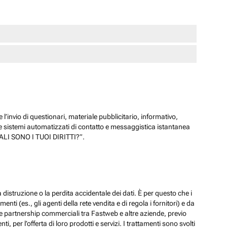
 l’invio di questionari, materiale pubblicitario, informativo,
e sistemi automatizzati di contatto e messaggistica istantanea
“QUALI SONO I TUOI DIRITTI?”.
 distruzione o la perdita accidentale dei dati. È per questo che i
ti (es., gli agenti della rete vendita e di regola i fornitori) e da
lle partnership commerciali tra Fastweb e altre aziende, previo
 per l’offerta di loro prodotti e servizi. I trattamenti sono svolti