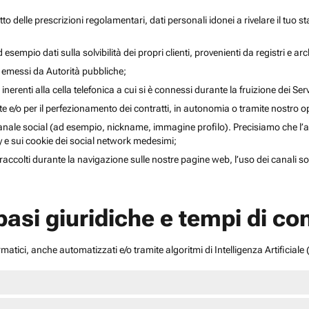
to delle prescrizioni regolamentari, dati personali idonei a rivelare il tuo sta
esempio dati sulla solvibilità dei propri clienti, provenienti da registri e arch
i emessi da Autorità pubbliche;
inerenti alla cella telefonica a cui si è connessi durante la fruizione dei Serv
ente e/o per il perfezionamento dei contratti, in autonomia o tramite nostro 
anale social (ad esempio, nickname, immagine profilo). Precisiamo che l’acce
acy e sui cookie dei social network medesimi;
li raccolti durante la navigazione sulle nostre pagine web, l’uso dei canali 
 basi giuridiche e tempi di c
atici, anche automatizzati e/o tramite algoritmi di Intelligenza Artificiale (A