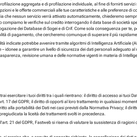
rofilazione aggregata e di profilazione individuale, al fine di fornirti serv
ioni e le offerte commerciali alle tue caratteristiche e alle preferenze di co
nzia che nessun servizio verrà attivato automaticamente, chiederemo sempre 
ndo compiamo le verifiche sul credito interrogando il data base di società s
 interrogazione dei Database di Sogei e di Crif. Come sola conseguenza per t
odalità di pagamento, che cercheremo comunque di superare il più rapidamen
nalità indicate potrebbe avvenire tramite algoritmi di Intelligenza Artificiale
donee a garantire un livello di sicurezza dei dati personali adeguato al risch
rasparenza, revisione umana e delle normative vigenti in materia di Intellig
i esercitare i tuoi diritti tra i quali rientrano: il diritto di accesso ai tuoi Dati
l’art. 17 del GDPR; il diritto di opporti al loro trattamento in qualsiasi momen
diritto alla portabilità dei Dati nei casi previsti dalla Normativa Privacy; il d
egiudicata la liceità dei trattamenti svolti in precedenza.
ll’art. 21 del GDPR, Fastweb si riserva di valutare la sussistenza di ragioni 