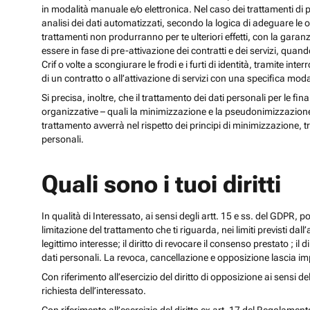
in modalità manuale e/o elettronica. Nel caso dei trattamenti di p
analisi dei dati automatizzati, secondo la logica di adeguare le opz
trattamenti non produrranno per te ulteriori effetti, con la gara
essere in fase di pre-attivazione dei contratti e dei servizi, qua
Crif o volte a scongiurare le frodi e i furti di identità, tramite
di un contratto o all’attivazione di servizi con una specifica m
Si precisa, inoltre, che il trattamento dei dati personali per le fi
organizzative – quali la minimizzazione e la pseudonimizzazione – i
trattamento avverrà nel rispetto dei principi di minimizzazione, t
personali.
Quali sono i tuoi diritti
In qualità di Interessato, ai sensi degli artt. 15 e ss. del GDPR, potra
limitazione del trattamento che ti riguarda, nei limiti previsti dal
legittimo interesse; il diritto di revocare il consenso prestato ; il 
dati personali. La revoca, cancellazione e opposizione lascia impr
Con riferimento all’esercizio del diritto di opposizione ai sensi de
richiesta dell’interessato.