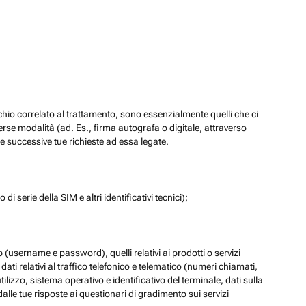
chio correlato al trattamento, sono essenzialmente quelli che ci
verse modalità (ad. Es., firma autografa o digitale, attraverso
re successive tue richieste ad essa legate.
di serie della SIM e altri identificativi tecnici);
eb (username e password), quelli relativi ai prodotti o servizi
 i dati relativi al traffico telefonico e telematico (numeri chiamati,
lizzo, sistema operativo e identificativo del terminale, dati sulla
dalle tue risposte ai questionari di gradimento sui servizi