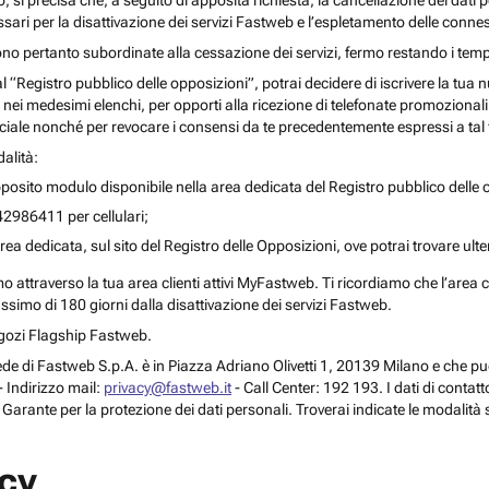
o, si precisa che, a seguito di apposita richiesta, la cancellazione dei dati 
ari per la disattivazione dei servizi Fastweb e l’espletamento delle connes
ono pertanto subordinate alla cessazione dei servizi, fermo restando i temp
 al “Registro pubblico delle opposizioni”, potrai decidere di iscrivere la tu
 nei medesimi elenchi, per opporti alla ricezione di telefonate promozionali o a
le nonché per revocare i consensi da te precedentemente espressi a tal 
alità:
posito modulo disponibile nella area dedicata del Registro pubblico delle o
42986411 per cellulari;
rea dedicata, sul sito del Registro delle Opposizioni, ove potrai trovare ult
attraverso la tua area clienti attivi MyFastweb. Ti ricordiamo che l’area cli
assimo di 180 giorni dalla disattivazione dei servizi Fastweb.
Negozi Flagship Fastweb.
 la sede di Fastweb S.p.A. è in Piazza Adriano Olivetti 1, 20139 Milano e che
 Indirizzo mail:
privacy@fastweb.it
- Call Center: 192 193. I dati di contat
l Garante per la protezione dei dati personali. Troverai indicate le modalità 
acy