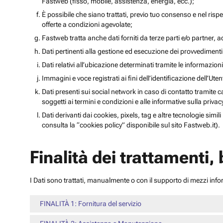
Fastweb (fisso, mobile, assistenza, energia, ecc.);
È possibile che siano trattati, previo tuo consenso e nel rispet
offerte a condizioni agevolate;
Fastweb tratta anche dati forniti da terze parti e/o partner, ad 
Dati pertinenti alla gestione ed esecuzione dei provvediment
Dati relativi all’ubicazione determinati tramite le informazioni 
Immagini e voce registrati ai fini dell’identificazione dell’Ut
Dati presenti sui social network in caso di contatto tramite c
soggetti ai termini e condizioni e alle informative sulla priv
Dati derivanti dai cookies, pixels, tag e altre tecnologie simi
consulta la “cookies policy” disponibile sul sito Fastweb.it).
Finalità dei trattamenti,
I Dati sono trattati, manualmente o con il supporto di mezzi inform
FINALITÀ 1: Fornitura del servizio