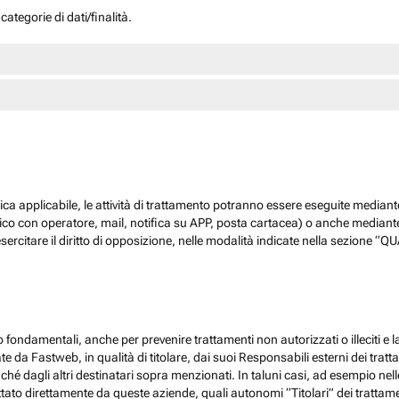
ategorie di dati/finalità.
dica applicabile, le attività di trattamento potranno essere eseguite mediante
nico con operatore, mail, notifica su APP, posta cartacea) o anche mediant
sercitare il diritto di opposizione, nelle modalità indicate nella sezione 
 fondamentali, anche per prevenire trattamenti non autorizzati o illeciti e la
 da Fastweb, in qualità di titolare, dai suoi Responsabili esterni dei trattamen
nché dagli altri destinatari sopra menzionati. In taluni casi, ad esempio ne
ato direttamente da queste aziende, quali autonomi “Titolari” dei trattamenti,