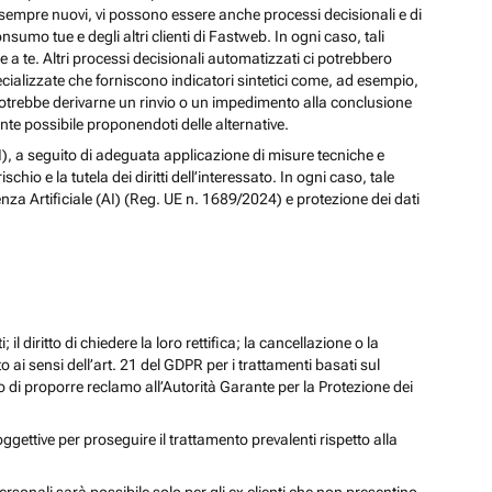
izi sempre nuovi, vi possono essere anche processi decisionali e di
nsumo tue e degli altri clienti di Fastweb. In ogni caso, tali
a te. Altri processi decisionali automatizzati ci potrebbero
pecializzate che forniscono indicatori sintetici come, ad esempio,
e, potrebbe derivarne un rinvio o un impedimento alla conclusione
te possibile proponendoti delle alternative.
 (AI), a seguito di adeguata applicazione di misure tecniche e
io e la tutela dei diritti dell’interessato. In ogni caso, tale
enza Artificiale (AI) (Reg. UE n. 1689/2024) e protezione dei dati
; il diritto di chiedere la loro rettifica; la cancellazione o la
to ai sensi dell’art. 21 del GDPR per i trattamenti basati sul
iritto di proporre reclamo all’Autorità Garante per la Protezione dei
oggettive per proseguire il trattamento prevalenti rispetto alla