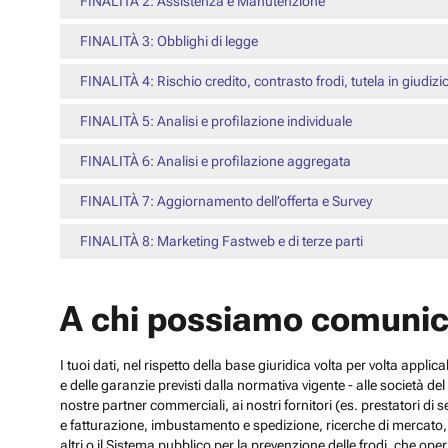
FINALITÀ 2: Assistenza e Manutenzione
FINALITÀ 3: Obblighi di legge
FINALITÀ 4: Rischio credito, contrasto frodi, tutela in giudizi
FINALITÀ 5: Analisi e profilazione individuale
FINALITÀ 6: Analisi e profilazione aggregata
FINALITÀ 7: Aggiornamento dell’offerta e Survey
FINALITÀ 8: Marketing Fastweb e di terze parti
A chi possiamo comunic
I tuoi dati, nel rispetto della base giuridica volta per volta appli
e delle garanzie previsti dalla normativa vigente - alle società d
nostre partner commerciali, ai nostri fornitori (es. prestatori di
e fatturazione, imbustamento e spedizione, ricerche di mercato, con
altri o il Sistema pubblico per la prevenzione delle frodi, che operi