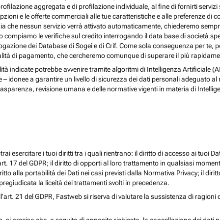
rofilazione aggregata e di profilazione individuale, al fine di fornirti serv
ioni e le offerte commerciali alle tue caratteristiche e alle preferenze di co
nzia che nessun servizio verrà attivato automaticamente, chiederemo sempre 
ndo compiamo le verifiche sul credito interrogando il data base di società s
 interrogazione dei Database di Sogei e di Crif. Come sola conseguenza per t
odalità di pagamento, che cercheremo comunque di superare il più rapidamen
nalità indicate potrebbe avvenire tramite algoritmi di Intelligenza Artificiale
donee a garantire un livello di sicurezza dei dati personali adeguato al risch
rasparenza, revisione umana e delle normative vigenti in materia di Intellig
i esercitare i tuoi diritti tra i quali rientrano: il diritto di accesso ai tuoi Dati
l’art. 17 del GDPR; il diritto di opporti al loro trattamento in qualsiasi momen
diritto alla portabilità dei Dati nei casi previsti dalla Normativa Privacy; il d
egiudicata la liceità dei trattamenti svolti in precedenza.
ll’art. 21 del GDPR, Fastweb si riserva di valutare la sussistenza di ragioni 