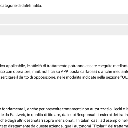
ategorie di dati/finalità.
dica applicabile, le attività di trattamento potranno essere eseguite mediante
nico con operatore, mail, notifica su APP, posta cartacea) o anche mediant
sercitare il diritto di opposizione, nelle modalità indicate nella sezione 
 fondamentali, anche per prevenire trattamenti non autorizzati o illeciti e la
 da Fastweb, in qualità di titolare, dai suoi Responsabili esterni dei trattamen
nché dagli altri destinatari sopra menzionati. In taluni casi, ad esempio ne
ato direttamente da queste aziende, quali autonomi “Titolari” dei trattamenti,