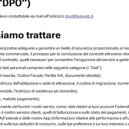
(“DPO”)
no contattabile via mail all’indirizzo
dpo@fastweb.it
.
siamo trattare
nizzative adeguate a garantire un livello di sicurezza proporzionato al ris
ferta commerciale, il processo per la conclusione dei contratti attraverso di
 contratto, quelli necessari per consentire l’erogazione del servizio e gesti
re dati personali compresi nelle seguenti categorie (i “Dati”):
i nascita, Codice Fiscale, Partita IVA, documento identità);
l’indirizzo dell’abitazione o sede di attivazione, il codice di migrazione, numero 
mobile, l’indirizzo di residenza e/o domicilio);
ito, metodo pagamento);
mente nel fornirti i nostri servizi, come i dati relativi ai tuoi account Fastw
on il nostro servizio clienti, quelli di fatturazione e sullo stato dei pagamenti,
yFastweb e delle nostre App (informazioni relative alle performance e all’uti
ti sulle tue abitudini di consumo, sulle tue preferenze e sui tuoi interessi o 