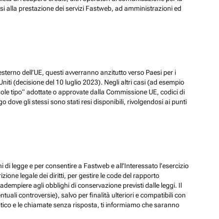
ssi alla prestazione dei servizi Fastweb, ad amministrazioni ed
esterno dell’UE, questi avverranno anzitutto verso Paesi per i
iti (decisione del 10 luglio 2023). Negli altri casi (ad esempio
ole tipo” adottate o approvate dalla Commissione UE, codici di
dove gli stessi sono stati resi disponibili, rivolgendosi ai punti
hi di legge e per consentire a Fastweb e all’Interessato l’esercizio
zione legale dei diritti, per gestire le code del rapporto
adempiere agli obblighi di conservazione previsti dalle leggi. Il
ali controversie), salvo per finalità ulteriori e compatibili con
ematico e le chiamate senza risposta, ti informiamo che saranno