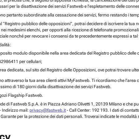
o, si precisa che, a seguito di apposita richiesta, la cancellazione dei dati 
ari per la disattivazione dei servizi Fastweb e l’espletamento delle connes
ono pertanto subordinate alla cessazione dei servizi, fermo restando i temp
 al “Registro pubblico delle opposizioni”, potrai decidere di iscrivere la tu
 nei medesimi elenchi, per opporti alla ricezione di telefonate promozionali o a
le nonché per revocare i consensi da te precedentemente espressi a tal 
alità:
posito modulo disponibile nella area dedicata del Registro pubblico delle o
42986411 per cellulari;
rea dedicata, sul sito del Registro delle Opposizioni, ove potrai trovare ult
attraverso la tua area clienti attivi MyFastweb. Ti ricordiamo che l’area cli
assimo di 180 giorni dalla disattivazione dei servizi Fastweb.
Negozi Flagship Fastweb.
 la sede di Fastweb S.p.A. è in Piazza Adriano Olivetti 1, 20139 Milano e che
 Indirizzo mail:
privacy@fastweb.it
- Call Center: 192 193. I dati di contat
l Garante per la protezione dei dati personali. Troverai indicate le modalità 
acy