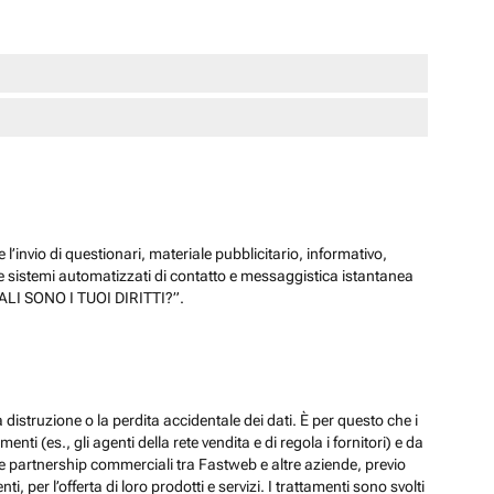
 l’invio di questionari, materiale pubblicitario, informativo,
e sistemi automatizzati di contatto e messaggistica istantanea
“QUALI SONO I TUOI DIRITTI?”.
 distruzione o la perdita accidentale dei dati. È per questo che i
ti (es., gli agenti della rete vendita e di regola i fornitori) e da
lle partnership commerciali tra Fastweb e altre aziende, previo
 per l’offerta di loro prodotti e servizi. I trattamenti sono svolti