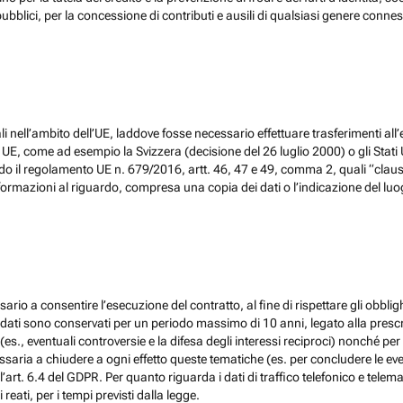
ubblici, per la concessione di contributi e ausili di qualsiasi genere conne
 nell’ambito dell’UE, laddove fosse necessario effettuare trasferimenti all’
, come ad esempio la Svizzera (decisione del 26 luglio 2000) o gli Stati Un
do il regolamento UE n. 679/2016, artt. 46, 47 e 49, comma 2, quali “claus
ormazioni al riguardo, compresa una copia dei dati o l’indicazione del luogo 
ario a consentire l’esecuzione del contratto, al fine di rispettare gli obblig
, i dati sono conservati per un periodo massimo di 10 anni, legato alla prescri
(es., eventuali controversie e la difesa degli interessi reciproci) nonché per 
ia a chiudere a ogni effetto queste tematiche (es. per concludere le eventu
l’art. 6.4 del GDPR. Per quanto riguarda i dati di traffico telefonico e tel
eati, per i tempi previsti dalla legge.