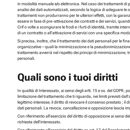
in modalità manuale e/o elettronica. Nel caso dei trattamenti di p
analisi dei dati automatizzati, secondo la logica di adeguare le opz
trattamenti non produrranno per te ulteriori effetti, con la gara
essere in fase di pre-attivazione dei contratti e dei servizi, qua
Crif o volte a scongiurare le frodi e i furti di identità, tramite
di un contratto o all’attivazione di servizi con una specifica m
Si precisa, inoltre, che il trattamento dei dati personali per le fi
organizzative – quali la minimizzazione e la pseudonimizzazione – i
trattamento avverrà nel rispetto dei principi di minimizzazione, t
personali.
Quali sono i tuoi diritti
In qualità di Interessato, ai sensi degli artt. 15 e ss. del GDPR, potra
limitazione del trattamento che ti riguarda, nei limiti previsti dal
legittimo interesse; il diritto di revocare il consenso prestato ; il 
dati personali. La revoca, cancellazione e opposizione lascia impr
Con riferimento all’esercizio del diritto di opposizione ai sensi de
richiesta dell’interessato.