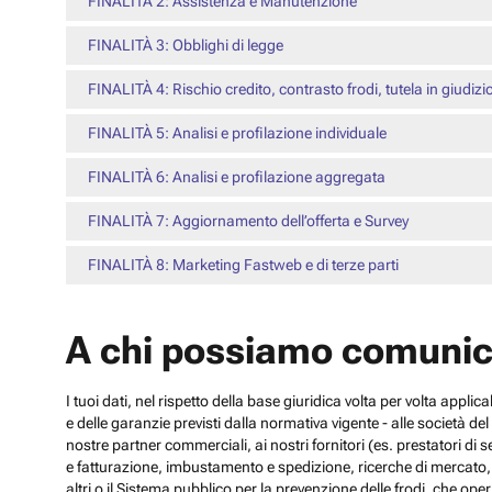
FINALITÀ 2: Assistenza e Manutenzione
FINALITÀ 3: Obblighi di legge
FINALITÀ 4: Rischio credito, contrasto frodi, tutela in giudizi
FINALITÀ 5: Analisi e profilazione individuale
FINALITÀ 6: Analisi e profilazione aggregata
FINALITÀ 7: Aggiornamento dell’offerta e Survey
FINALITÀ 8: Marketing Fastweb e di terze parti
A chi possiamo comunic
I tuoi dati, nel rispetto della base giuridica volta per volta appli
e delle garanzie previsti dalla normativa vigente - alle società d
nostre partner commerciali, ai nostri fornitori (es. prestatori di
e fatturazione, imbustamento e spedizione, ricerche di mercato, con
altri o il Sistema pubblico per la prevenzione delle frodi, che operi