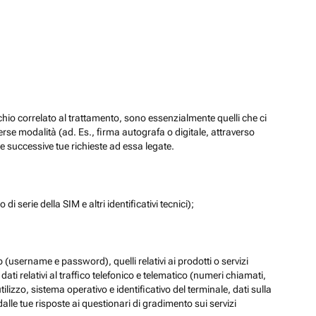
chio correlato al trattamento, sono essenzialmente quelli che ci
verse modalità (ad. Es., firma autografa o digitale, attraverso
re successive tue richieste ad essa legate.
di serie della SIM e altri identificativi tecnici);
eb (username e password), quelli relativi ai prodotti o servizi
 i dati relativi al traffico telefonico e telematico (numeri chiamati,
lizzo, sistema operativo e identificativo del terminale, dati sulla
dalle tue risposte ai questionari di gradimento sui servizi