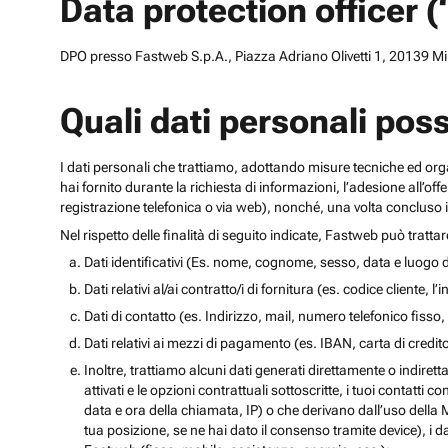
Data protection officer 
DPO presso Fastweb S.p.A., Piazza Adriano Olivetti 1, 20139 Mila
Quali dati personali pos
I dati personali che trattiamo, adottando misure tecniche ed orga
hai fornito durante la richiesta di informazioni, l’adesione all’of
registrazione telefonica o via web), nonché, una volta concluso il
Nel rispetto delle finalità di seguito indicate, Fastweb può tratta
Dati identificativi (Es. nome, cognome, sesso, data e luogo d
Dati relativi al/ai contratto/i di fornitura (es. codice cliente, 
Dati di contatto (es. Indirizzo, mail, numero telefonico fisso, 
Dati relativi ai mezzi di pagamento (es. IBAN, carta di cred
Inoltre, trattiamo alcuni dati generati direttamente o indiretta
attivati e le opzioni contrattuali sottoscritte, i tuoi contatti c
data e ora della chiamata, IP) o che derivano dall’uso della M
tua posizione, se ne hai dato il consenso tramite device), i da