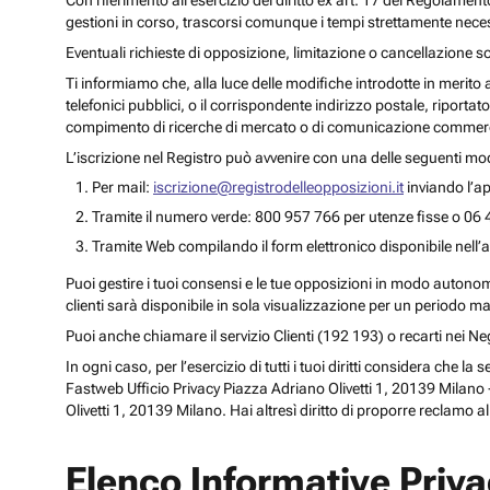
Con riferimento all’esercizio del diritto ex art. 17 del Regolament
gestioni in corso, trascorsi comunque i tempi strettamente necess
Eventuali richieste di opposizione, limitazione o cancellazione s
Ti informiamo che, alla luce delle modifiche introdotte in merito
telefonici pubblici, o il corrispondente indirizzo postale, riportato
compimento di ricerche di mercato o di comunicazione commercia
L’iscrizione nel Registro può avvenire con una delle seguenti mod
Per mail:
iscrizione@registrodelleopposizioni.it
inviando l’ap
Tramite il numero verde: 800 957 766 per utenze fisse o 06 
Tramite Web compilando il form elettronico disponibile nell’a
Puoi gestire i tuoi consensi e le tue opposizioni in modo autonomo 
clienti sarà disponibile in sola visualizzazione per un periodo m
Puoi anche chiamare il servizio Clienti (192 193) o recarti nei 
In ogni caso, per l’esercizio di tutti i tuoi diritti considera che
Fastweb Ufficio Privacy Piazza Adriano Olivetti 1, 20139 Milano -
Olivetti 1, 20139 Milano. Hai altresì diritto di proporre reclamo a
Elenco Informative Priv