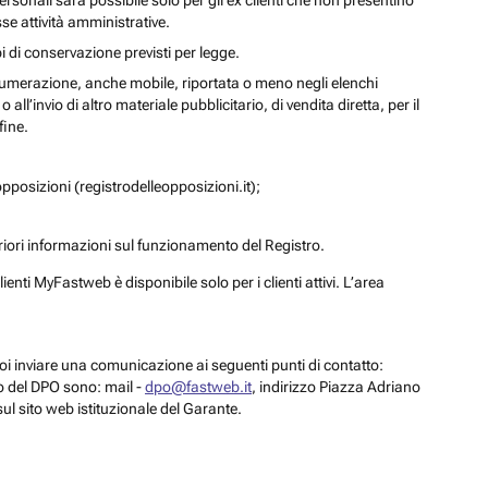
personali sarà possibile solo per gli ex clienti che non presentino
se attività amministrative.
i di conservazione previsti per legge.
a numerazione, anche mobile, riportata o meno negli elenchi
ll’invio di altro materiale pubblicitario, di vendita diretta, per il
fine.
pposizioni (registrodelleopposizioni.it);
eriori informazioni sul funzionamento del Registro.
enti MyFastweb è disponibile solo per i clienti attivi. L’area
 puoi inviare una comunicazione ai seguenti punti di contatto:
to del DPO sono: mail -
dpo@fastweb.it
, indirizzo Piazza Adriano
sul sito web istituzionale del Garante.