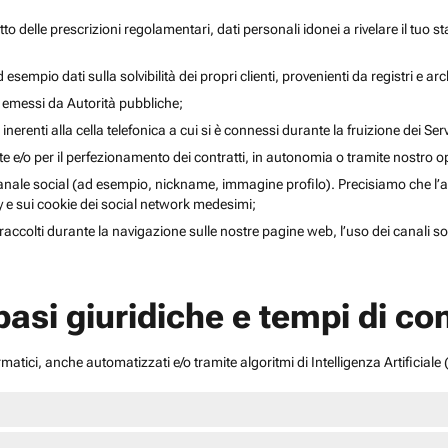
to delle prescrizioni regolamentari, dati personali idonei a rivelare il tuo sta
esempio dati sulla solvibilità dei propri clienti, provenienti da registri e arch
i emessi da Autorità pubbliche;
inerenti alla cella telefonica a cui si è connessi durante la fruizione dei Serv
ente e/o per il perfezionamento dei contratti, in autonomia o tramite nostro 
anale social (ad esempio, nickname, immagine profilo). Precisiamo che l’acce
acy e sui cookie dei social network medesimi;
li raccolti durante la navigazione sulle nostre pagine web, l’uso dei canali 
 basi giuridiche e tempi di c
atici, anche automatizzati e/o tramite algoritmi di Intelligenza Artificiale (A