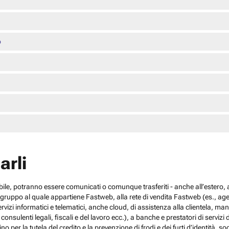
o
arli
cabile, potranno essere comunicati o comunque trasferiti - anche all’estero, al
el gruppo al quale appartiene Fastweb, alla rete di vendita Fastweb (es., agen
 servizi informatici e telematici, anche cloud, di assistenza alla clientela,
sulenti legali, fiscali e del lavoro ecc.), a banche e prestatori di servizi d
no per la tutela del credito e la prevenzione di frodi e dei furti d’identità, s