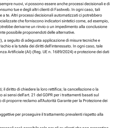
izi sempre nuovi, vi possono essere anche processi decisionali e di
nsumo tue e degli altri clienti di Fastweb. In ogni caso, tali
a te. Altri processi decisionali automatizzati ci potrebbero
pecializzate che forniscono indicatori sintetici come, ad esempio,
e, potrebbe derivarne un rinvio o un impedimento alla conclusione
te possibile proponendoti delle alternative.
 (AI), a seguito di adeguata applicazione di misure tecniche e
io e la tutela dei diritti dell’interessato. In ogni caso, tale
enza Artificiale (AI) (Reg. UE n. 1689/2024) e protezione dei dati
; il diritto di chiedere la loro rettifica; la cancellazione o la
to ai sensi dell’art. 21 del GDPR per i trattamenti basati sul
iritto di proporre reclamo all’Autorità Garante per la Protezione dei
oggettive per proseguire il trattamento prevalenti rispetto alla