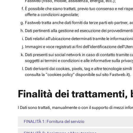
Fastweb (fisso, mobile, assistenza, energia, ecc.);
È possibile che siano trattati, previo tuo consenso e nel rispet
offerte a condizioni agevolate;
Fastweb tratta anche dati forniti da terze parti e/o partner, ad 
Dati pertinenti alla gestione ed esecuzione dei provvediment
Dati relativi all’ubicazione determinati tramite le informazioni 
Immagini e voce registrati ai fini dell’identificazione dell’Ut
Dati presenti sui social network in caso di contatto tramite c
soggetti ai termini e condizioni e alle informative sulla priv
Dati derivanti dai cookies, pixels, tag e altre tecnologie simi
consulta la “cookies policy” disponibile sul sito Fastweb.it).
Finalità dei trattamenti,
I Dati sono trattati, manualmente o con il supporto di mezzi inform
FINALITÀ 1: Fornitura del servizio