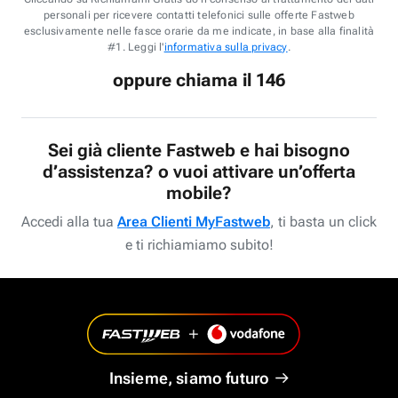
personali per ricevere contatti telefonici sulle offerte Fastweb
esclusivamente nelle fasce orarie da me indicate, in base alla finalità
#1. Leggi l'
informativa sulla privacy
.
oppure chiama il 146
Sei già cliente Fastweb e hai bisogno
d’assistenza? o vuoi attivare un’offerta
mobile?
Accedi alla tua
Area Clienti MyFastweb
, ti basta un click
e ti richiamiamo subito!
Insieme, siamo futuro