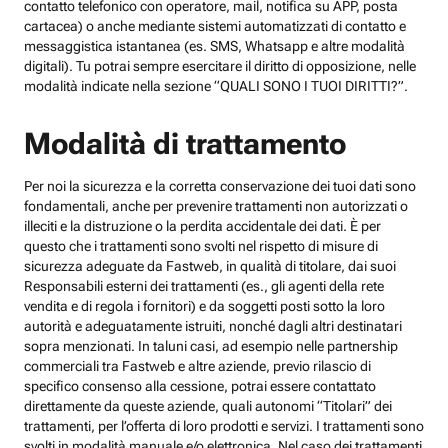
contatto telefonico con operatore, mail, notifica su APP, posta
cartacea) o anche mediante sistemi automatizzati di contatto e
messaggistica istantanea (es. SMS, Whatsapp e altre modalità
digitali). Tu potrai sempre esercitare il diritto di opposizione, nelle
modalità indicate nella sezione “QUALI SONO I TUOI DIRITTI?”.
Modalità di trattamento
Per noi la sicurezza e la corretta conservazione dei tuoi dati sono
fondamentali, anche per prevenire trattamenti non autorizzati o
illeciti e la distruzione o la perdita accidentale dei dati. È per
questo che i trattamenti sono svolti nel rispetto di misure di
sicurezza adeguate da Fastweb, in qualità di titolare, dai suoi
Responsabili esterni dei trattamenti (es., gli agenti della rete
vendita e di regola i fornitori) e da soggetti posti sotto la loro
autorità e adeguatamente istruiti, nonché dagli altri destinatari
sopra menzionati. In taluni casi, ad esempio nelle partnership
commerciali tra Fastweb e altre aziende, previo rilascio di
specifico consenso alla cessione, potrai essere contattato
direttamente da queste aziende, quali autonomi “Titolari” dei
trattamenti, per l’offerta di loro prodotti e servizi. I trattamenti sono
svolti in modalità manuale e/o elettronica. Nel caso dei trattamenti