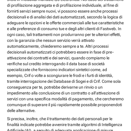
di profilazione aggregata e di profilazione individuale, al fine di
fornirti servizi sempre nuovi, vi possono essere anche processi
decisionali e di analisi dei dati automatizzati, secondo la logica di
adeguare le opzioni e le offerte commerciali alle tue caratteristiche
e alle preferenze di consumo tue e degli altri clienti di Fastweb. In
ogni caso, tali trattamenti non produrranno per te ulteriori effetti,
con la garanzia che nessun servizio verrà attivato
automaticamente, chiederemo sempre a te. Altri processi
decisionali automatizzati ci potrebbero essere in fase di pre-
attivazione dei contratti e dei servizi, quando compiamo le
verifiche sul credito interrogando il data base di società
specializzate che forniscono indicatori sintetici come, ad
esempio, Crif o volte a scongiurare le frodi e i furti di identità,
tramite interrogazione dei Database di Sogei e di Crif. Come sola
conseguenza per te, potrebbe derivarne un rinvio o un
impedimento alla conclusione di un contratto o all’attivazione di
servizi con una specifica modalità di pagamento, che cercheremo
comunque di superare il più rapidamente possibile proponendoti
delle alternative.
Si precisa, inoltre, che il trattamento dei dati personali per le
finalità indicate potrebbe avvenire tramite algoritmi di Intelligenza
Artificiale (AI), a seguito di adeguata applicazione di misure