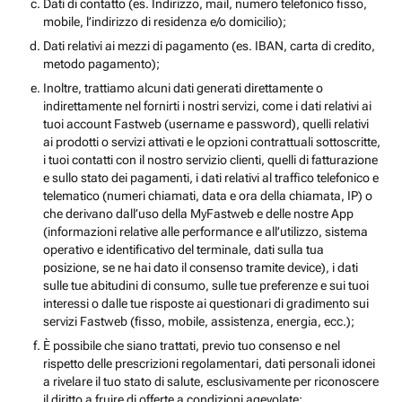
Dati di contatto (es. Indirizzo, mail, numero telefonico fisso,
mobile, l’indirizzo di residenza e/o domicilio);
Dati relativi ai mezzi di pagamento (es. IBAN, carta di credito,
metodo pagamento);
Inoltre, trattiamo alcuni dati generati direttamente o
indirettamente nel fornirti i nostri servizi, come i dati relativi ai
tuoi account Fastweb (username e password), quelli relativi
ai prodotti o servizi attivati e le opzioni contrattuali sottoscritte,
i tuoi contatti con il nostro servizio clienti, quelli di fatturazione
e sullo stato dei pagamenti, i dati relativi al traffico telefonico e
telematico (numeri chiamati, data e ora della chiamata, IP) o
che derivano dall’uso della MyFastweb e delle nostre App
(informazioni relative alle performance e all’utilizzo, sistema
operativo e identificativo del terminale, dati sulla tua
posizione, se ne hai dato il consenso tramite device), i dati
sulle tue abitudini di consumo, sulle tue preferenze e sui tuoi
interessi o dalle tue risposte ai questionari di gradimento sui
servizi Fastweb (fisso, mobile, assistenza, energia, ecc.);
È possibile che siano trattati, previo tuo consenso e nel
rispetto delle prescrizioni regolamentari, dati personali idonei
a rivelare il tuo stato di salute, esclusivamente per riconoscere
il diritto a fruire di offerte a condizioni agevolate;