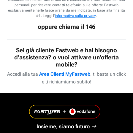
personali per ricevere contatti telefonici sulle offerte Fastweb
esclusivamente nelle fasce orarie da me indicate, in base alla finalità
#1. Leggi l'
informativa sulla privacy
.
oppure chiama il 146
Sei già cliente Fastweb e hai bisogno
d’assistenza? o vuoi attivare un’offerta
mobile?
Accedi alla tua
Area Clienti MyFastweb
, ti basta un click
e ti richiamiamo subito!
Insieme, siamo futuro