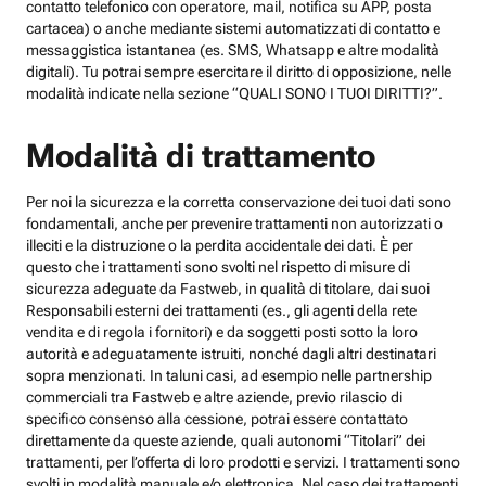
contatto telefonico con operatore, mail, notifica su APP, posta
cartacea) o anche mediante sistemi automatizzati di contatto e
messaggistica istantanea (es. SMS, Whatsapp e altre modalità
digitali). Tu potrai sempre esercitare il diritto di opposizione, nelle
modalità indicate nella sezione “QUALI SONO I TUOI DIRITTI?”.
Modalità di trattamento
Per noi la sicurezza e la corretta conservazione dei tuoi dati sono
fondamentali, anche per prevenire trattamenti non autorizzati o
illeciti e la distruzione o la perdita accidentale dei dati. È per
questo che i trattamenti sono svolti nel rispetto di misure di
sicurezza adeguate da Fastweb, in qualità di titolare, dai suoi
Responsabili esterni dei trattamenti (es., gli agenti della rete
vendita e di regola i fornitori) e da soggetti posti sotto la loro
autorità e adeguatamente istruiti, nonché dagli altri destinatari
sopra menzionati. In taluni casi, ad esempio nelle partnership
commerciali tra Fastweb e altre aziende, previo rilascio di
specifico consenso alla cessione, potrai essere contattato
direttamente da queste aziende, quali autonomi “Titolari” dei
trattamenti, per l’offerta di loro prodotti e servizi. I trattamenti sono
svolti in modalità manuale e/o elettronica. Nel caso dei trattamenti