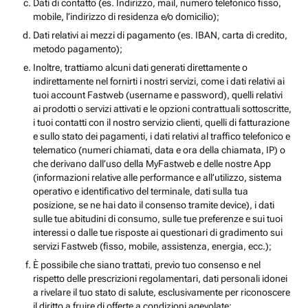
Dati di contatto (es. Indirizzo, mail, numero telefonico fisso,
mobile, l’indirizzo di residenza e/o domicilio);
Dati relativi ai mezzi di pagamento (es. IBAN, carta di credito,
metodo pagamento);
Inoltre, trattiamo alcuni dati generati direttamente o
indirettamente nel fornirti i nostri servizi, come i dati relativi ai
tuoi account Fastweb (username e password), quelli relativi
ai prodotti o servizi attivati e le opzioni contrattuali sottoscritte,
i tuoi contatti con il nostro servizio clienti, quelli di fatturazione
e sullo stato dei pagamenti, i dati relativi al traffico telefonico e
telematico (numeri chiamati, data e ora della chiamata, IP) o
che derivano dall’uso della MyFastweb e delle nostre App
(informazioni relative alle performance e all’utilizzo, sistema
operativo e identificativo del terminale, dati sulla tua
posizione, se ne hai dato il consenso tramite device), i dati
sulle tue abitudini di consumo, sulle tue preferenze e sui tuoi
interessi o dalle tue risposte ai questionari di gradimento sui
servizi Fastweb (fisso, mobile, assistenza, energia, ecc.);
È possibile che siano trattati, previo tuo consenso e nel
rispetto delle prescrizioni regolamentari, dati personali idonei
a rivelare il tuo stato di salute, esclusivamente per riconoscere
il diritto a fruire di offerte a condizioni agevolate;