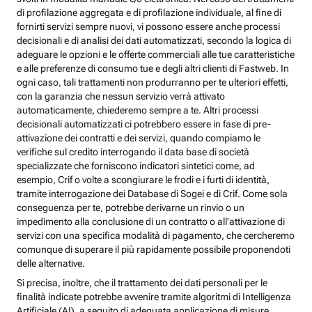
di profilazione aggregata e di profilazione individuale, al fine di
fornirti servizi sempre nuovi, vi possono essere anche processi
decisionali e di analisi dei dati automatizzati, secondo la logica di
adeguare le opzioni e le offerte commerciali alle tue caratteristiche
e alle preferenze di consumo tue e degli altri clienti di Fastweb. In
ogni caso, tali trattamenti non produrranno per te ulteriori effetti,
con la garanzia che nessun servizio verrà attivato
automaticamente, chiederemo sempre a te. Altri processi
decisionali automatizzati ci potrebbero essere in fase di pre-
attivazione dei contratti e dei servizi, quando compiamo le
verifiche sul credito interrogando il data base di società
specializzate che forniscono indicatori sintetici come, ad
esempio, Crif o volte a scongiurare le frodi e i furti di identità,
tramite interrogazione dei Database di Sogei e di Crif. Come sola
conseguenza per te, potrebbe derivarne un rinvio o un
impedimento alla conclusione di un contratto o all’attivazione di
servizi con una specifica modalità di pagamento, che cercheremo
comunque di superare il più rapidamente possibile proponendoti
delle alternative.
Si precisa, inoltre, che il trattamento dei dati personali per le
finalità indicate potrebbe avvenire tramite algoritmi di Intelligenza
Artificiale (AI), a seguito di adeguata applicazione di misure