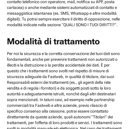
contatto telefonico con operatore, mail, notifica su APP, posta
cartacea) o anche mediante sistemi automatizzati di contatto e
messaggistica istantanea (es. SMS, Whatsapp e altre modalità
digitali). Tu potrai sempre esercitare il diritto di opposizione, nelle
modalità indicate nella sezione “QUALI SONO I TUOI DIRITTI?”.
Modalità di trattamento
Per noi la sicurezza e la corretta conservazione dei tuoi dati sono
fondamentali, anche per prevenire trattamenti non autorizzati o
illeciti e la distruzione o la perdita accidentale dei dati. È per
questo che i trattamenti sono svolti nel rispetto di misure di
sicurezza adeguate da Fastweb, in qualità di titolare, dai suoi
Responsabili esterni dei trattamenti (es., gli agenti della rete
vendita e di regola i fornitori) e da soggetti posti sotto la loro
autorità e adeguatamente istruiti, nonché dagli altri destinatari
sopra menzionati. In taluni casi, ad esempio nelle partnership
commerciali tra Fastweb e altre aziende, previo rilascio di
specifico consenso alla cessione, potrai essere contattato
direttamente da queste aziende, quali autonomi “Titolari” dei
trattamenti, per l’offerta di loro prodotti e servizi. I trattamenti sono
svolti in modalità manuale e/o elettronica. Nel caso dei trattamenti