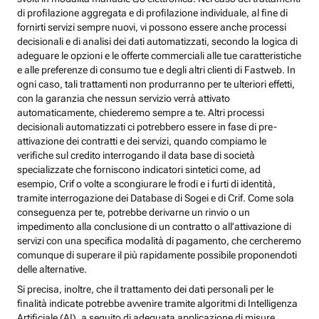
di profilazione aggregata e di profilazione individuale, al fine di
fornirti servizi sempre nuovi, vi possono essere anche processi
decisionali e di analisi dei dati automatizzati, secondo la logica di
adeguare le opzioni e le offerte commerciali alle tue caratteristiche
e alle preferenze di consumo tue e degli altri clienti di Fastweb. In
ogni caso, tali trattamenti non produrranno per te ulteriori effetti,
con la garanzia che nessun servizio verrà attivato
automaticamente, chiederemo sempre a te. Altri processi
decisionali automatizzati ci potrebbero essere in fase di pre-
attivazione dei contratti e dei servizi, quando compiamo le
verifiche sul credito interrogando il data base di società
specializzate che forniscono indicatori sintetici come, ad
esempio, Crif o volte a scongiurare le frodi e i furti di identità,
tramite interrogazione dei Database di Sogei e di Crif. Come sola
conseguenza per te, potrebbe derivarne un rinvio o un
impedimento alla conclusione di un contratto o all’attivazione di
servizi con una specifica modalità di pagamento, che cercheremo
comunque di superare il più rapidamente possibile proponendoti
delle alternative.
Si precisa, inoltre, che il trattamento dei dati personali per le
finalità indicate potrebbe avvenire tramite algoritmi di Intelligenza
Artificiale (AI), a seguito di adeguata applicazione di misure