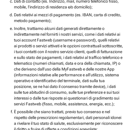
Dati di contatto (es. Indirizzo, mail, numero telefonico fisso,
mobile, l’indirizzo di residenza e/o domicilio);
Dati relativi ai mezzi di pagamento (es. IBAN, carta di credito,
metodo pagamento);
Inoltre, trattiamo alcuni dati generati direttamente o
indirettamente nel fornirti i nostri servizi, come i dati relativi ai
tuoi account Fastweb (username e password), quelli relativi
ai prodotti o servizi attivati e le opzioni contrattuali sottoscritte,
i tuoi contatti con il nostro servizio clienti, quelli di fatturazione
e sullo stato dei pagamenti, i dati relativi al traffico telefonico e
telematico (numeri chiamati, data e ora della chiamata, IP) o
che derivano dall’uso della MyFastweb e delle nostre App
(informazioni relative alle performance e all’utilizzo, sistema
operativo e identificativo del terminale, dati sulla tua
posizione, se ne hai dato il consenso tramite device), i dati
sulle tue abitudini di consumo, sulle tue preferenze e sui tuoi
interessi o dalle tue risposte ai questionari di gradimento sui
servizi Fastweb (fisso, mobile, assistenza, energia, ecc.);
È possibile che siano trattati, previo tuo consenso e nel
rispetto delle prescrizioni regolamentari, dati personali idonei
a rivelare il tuo stato di salute, esclusivamente per riconoscere
il diritto a fruire di offerte a condizioni agevolate;