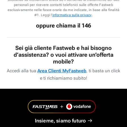
personali per ricevere contatti telefonici sulle offerte Fastweb
esclusivamente nelle fasce orarie da me indicate, in base alla finalità
#1. Leggi l'
informativa sulla privacy
.
oppure chiama il 146
Sei già cliente Fastweb e hai bisogno
d’assistenza? o vuoi attivare un’offerta
mobile?
Accedi alla tua
Area Clienti MyFastweb
, ti basta un click
e ti richiamiamo subito!
Insieme, siamo futuro