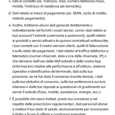
Dati di contatto (es. Indirizzo, mail, numero telefonico fisso,
mobile, l’indirizzo di residenza e/o domicilio);
Dati relativi ai mezzi di pagamento (es. IBAN, carta di credito,
metodo pagamento);
Inoltre, trattiamo alcuni dati generati direttamente o
indirettamente nel fornirti i nostri servizi, come i dati relativi ai
tuoi account Fastweb (username e password), quelli relativi
ai prodotti o servizi attivati e le opzioni contrattuali sottoscritte,
i tuoi contatti con il nostro servizio clienti, quelli di fatturazione
e sullo stato dei pagamenti, i dati relativi al traffico telefonico e
telematico (numeri chiamati, data e ora della chiamata, IP) o
che derivano dall’uso della MyFastweb e delle nostre App
(informazioni relative alle performance e all’utilizzo, sistema
operativo e identificativo del terminale, dati sulla tua
posizione, se ne hai dato il consenso tramite device), i dati
sulle tue abitudini di consumo, sulle tue preferenze e sui tuoi
interessi o dalle tue risposte ai questionari di gradimento sui
servizi Fastweb (fisso, mobile, assistenza, energia, ecc.);
È possibile che siano trattati, previo tuo consenso e nel
rispetto delle prescrizioni regolamentari, dati personali idonei
a rivelare il tuo stato di salute, esclusivamente per riconoscere
il diritto a fruire di offerte a condizioni agevolate;