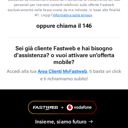
personali per ricevere contatti telefonici sulle offerte Fastweb
esclusivamente nelle fasce orarie da me indicate, in base alla finalità
#1. Leggi l'
informativa sulla privacy
.
oppure chiama il 146
Sei già cliente Fastweb e hai bisogno
d’assistenza? o vuoi attivare un’offerta
mobile?
Accedi alla tua
Area Clienti MyFastweb
, ti basta un click
e ti richiamiamo subito!
Insieme, siamo futuro