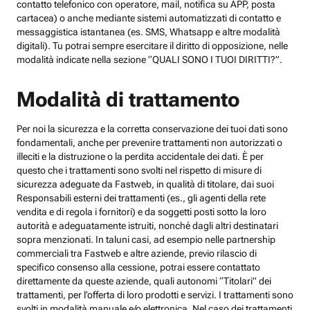
contatto telefonico con operatore, mail, notifica su APP, posta
cartacea) o anche mediante sistemi automatizzati di contatto e
messaggistica istantanea (es. SMS, Whatsapp e altre modalità
digitali). Tu potrai sempre esercitare il diritto di opposizione, nelle
modalità indicate nella sezione “QUALI SONO I TUOI DIRITTI?”.
Modalità di trattamento
Per noi la sicurezza e la corretta conservazione dei tuoi dati sono
fondamentali, anche per prevenire trattamenti non autorizzati o
illeciti e la distruzione o la perdita accidentale dei dati. È per
questo che i trattamenti sono svolti nel rispetto di misure di
sicurezza adeguate da Fastweb, in qualità di titolare, dai suoi
Responsabili esterni dei trattamenti (es., gli agenti della rete
vendita e di regola i fornitori) e da soggetti posti sotto la loro
autorità e adeguatamente istruiti, nonché dagli altri destinatari
sopra menzionati. In taluni casi, ad esempio nelle partnership
commerciali tra Fastweb e altre aziende, previo rilascio di
specifico consenso alla cessione, potrai essere contattato
direttamente da queste aziende, quali autonomi “Titolari” dei
trattamenti, per l’offerta di loro prodotti e servizi. I trattamenti sono
svolti in modalità manuale e/o elettronica. Nel caso dei trattamenti