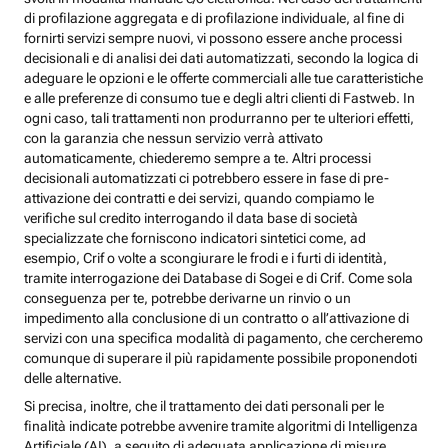
di profilazione aggregata e di profilazione individuale, al fine di
fornirti servizi sempre nuovi, vi possono essere anche processi
decisionali e di analisi dei dati automatizzati, secondo la logica di
adeguare le opzioni e le offerte commerciali alle tue caratteristiche
e alle preferenze di consumo tue e degli altri clienti di Fastweb. In
ogni caso, tali trattamenti non produrranno per te ulteriori effetti,
con la garanzia che nessun servizio verrà attivato
automaticamente, chiederemo sempre a te. Altri processi
decisionali automatizzati ci potrebbero essere in fase di pre-
attivazione dei contratti e dei servizi, quando compiamo le
verifiche sul credito interrogando il data base di società
specializzate che forniscono indicatori sintetici come, ad
esempio, Crif o volte a scongiurare le frodi e i furti di identità,
tramite interrogazione dei Database di Sogei e di Crif. Come sola
conseguenza per te, potrebbe derivarne un rinvio o un
impedimento alla conclusione di un contratto o all’attivazione di
servizi con una specifica modalità di pagamento, che cercheremo
comunque di superare il più rapidamente possibile proponendoti
delle alternative.
Si precisa, inoltre, che il trattamento dei dati personali per le
finalità indicate potrebbe avvenire tramite algoritmi di Intelligenza
Artificiale (AI), a seguito di adeguata applicazione di misure