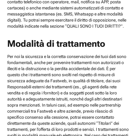
contatto telefonico con operatore, mail, notifica su APP, posta
cartacea) o anche mediante sistemi automatizzati di contatto e
messaggistica istantanea (es. SMS, Whatsapp e altre modalità
digitali). Tu potrai sempre esercitare il diritto di opposizione, nelle
modalità indicate nella sezione “QUALI SONO I TUOI DIRITTI?”.
Modalità di trattamento
Per noi la sicurezza e la corretta conservazione dei tuoi dati sono
fondamentali, anche per prevenire trattamenti non autorizzati o
illeciti e la distruzione o la perdita accidentale dei dati. È per
questo che i trattamenti sono svolti nel rispetto di misure di
sicurezza adeguate da Fastweb, in qualità di titolare, dai suoi
Responsabili esterni dei trattamenti (es., gli agenti della rete
vendita e di regola i fornitori) e da soggetti posti sotto la loro
autorità e adeguatamente istruiti, nonché dagli altri destinatari
sopra menzionati. In taluni casi, ad esempio nelle partnership
commerciali tra Fastweb e altre aziende, previo rilascio di
specifico consenso alla cessione, potrai essere contattato
direttamente da queste aziende, quali autonomi “Titolari” dei
trattamenti, per l’offerta di loro prodotti e servizi. I trattamenti sono
svolti in modalità manuale e/o elettronica. Nel caso dei trattamenti