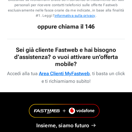
personali per ricevere contatti telefonici sulle offerte Fastweb
esclusivamente nelle fasce orarie da me indicate, in base alla finalità
#1. Leggi l'
informativa sulla privacy
.
oppure chiama il 146
Sei già cliente Fastweb e hai bisogno
d’assistenza? o vuoi attivare un’offerta
mobile?
Accedi alla tua
Area Clienti MyFastweb
, ti basta un click
e ti richiamiamo subito!
Insieme, siamo futuro