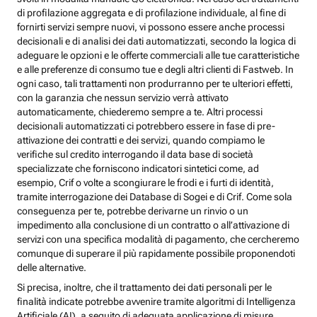
di profilazione aggregata e di profilazione individuale, al fine di
fornirti servizi sempre nuovi, vi possono essere anche processi
decisionali e di analisi dei dati automatizzati, secondo la logica di
adeguare le opzioni e le offerte commerciali alle tue caratteristiche
e alle preferenze di consumo tue e degli altri clienti di Fastweb. In
ogni caso, tali trattamenti non produrranno per te ulteriori effetti,
con la garanzia che nessun servizio verrà attivato
automaticamente, chiederemo sempre a te. Altri processi
decisionali automatizzati ci potrebbero essere in fase di pre-
attivazione dei contratti e dei servizi, quando compiamo le
verifiche sul credito interrogando il data base di società
specializzate che forniscono indicatori sintetici come, ad
esempio, Crif o volte a scongiurare le frodi e i furti di identità,
tramite interrogazione dei Database di Sogei e di Crif. Come sola
conseguenza per te, potrebbe derivarne un rinvio o un
impedimento alla conclusione di un contratto o all’attivazione di
servizi con una specifica modalità di pagamento, che cercheremo
comunque di superare il più rapidamente possibile proponendoti
delle alternative.
Si precisa, inoltre, che il trattamento dei dati personali per le
finalità indicate potrebbe avvenire tramite algoritmi di Intelligenza
Artificiale (AI), a seguito di adeguata applicazione di misure