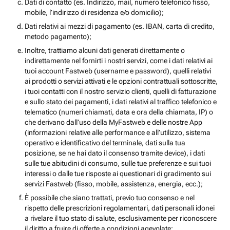
Dati di contatto (es. Indirizzo, mail, numero telefonico fisso,
mobile, l’indirizzo di residenza e/o domicilio);
Dati relativi ai mezzi di pagamento (es. IBAN, carta di credito,
metodo pagamento);
Inoltre, trattiamo alcuni dati generati direttamente o
indirettamente nel fornirti i nostri servizi, come i dati relativi ai
tuoi account Fastweb (username e password), quelli relativi
ai prodotti o servizi attivati e le opzioni contrattuali sottoscritte,
i tuoi contatti con il nostro servizio clienti, quelli di fatturazione
e sullo stato dei pagamenti, i dati relativi al traffico telefonico e
telematico (numeri chiamati, data e ora della chiamata, IP) o
che derivano dall’uso della MyFastweb e delle nostre App
(informazioni relative alle performance e all’utilizzo, sistema
operativo e identificativo del terminale, dati sulla tua
posizione, se ne hai dato il consenso tramite device), i dati
sulle tue abitudini di consumo, sulle tue preferenze e sui tuoi
interessi o dalle tue risposte ai questionari di gradimento sui
servizi Fastweb (fisso, mobile, assistenza, energia, ecc.);
È possibile che siano trattati, previo tuo consenso e nel
rispetto delle prescrizioni regolamentari, dati personali idonei
a rivelare il tuo stato di salute, esclusivamente per riconoscere
il diritto a fruire di offerte a condizioni agevolate;