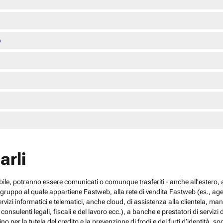
o
arli
cabile, potranno essere comunicati o comunque trasferiti - anche all’estero, al
el gruppo al quale appartiene Fastweb, alla rete di vendita Fastweb (es., agen
 servizi informatici e telematici, anche cloud, di assistenza alla clientela,
sulenti legali, fiscali e del lavoro ecc.), a banche e prestatori di servizi d
no per la tutela del credito e la prevenzione di frodi e dei furti d’identità, s