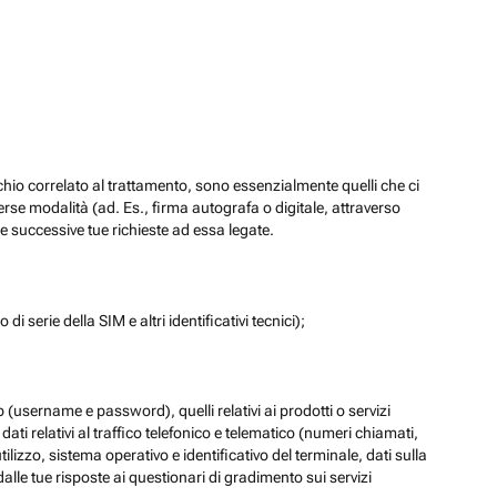
chio correlato al trattamento, sono essenzialmente quelli che ci
verse modalità (ad. Es., firma autografa o digitale, attraverso
re successive tue richieste ad essa legate.
di serie della SIM e altri identificativi tecnici);
eb (username e password), quelli relativi ai prodotti o servizi
 i dati relativi al traffico telefonico e telematico (numeri chiamati,
lizzo, sistema operativo e identificativo del terminale, dati sulla
dalle tue risposte ai questionari di gradimento sui servizi