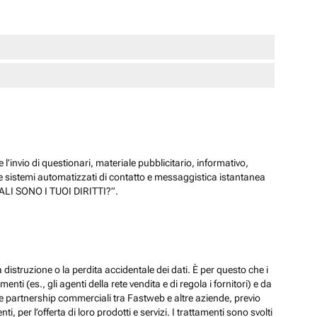
 l’invio di questionari, materiale pubblicitario, informativo,
e sistemi automatizzati di contatto e messaggistica istantanea
“QUALI SONO I TUOI DIRITTI?”.
 distruzione o la perdita accidentale dei dati. È per questo che i
ti (es., gli agenti della rete vendita e di regola i fornitori) e da
lle partnership commerciali tra Fastweb e altre aziende, previo
 per l’offerta di loro prodotti e servizi. I trattamenti sono svolti