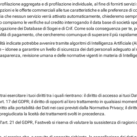
rofilazione aggregata e di profilazione individuale, al fine di fornirti serv
ioni e le offerte commerciali alle tue caratteristiche e alle preferenze di co
nzia che nessun servizio verrà attivato automaticamente, chiederemo sempre 
ndo compiamo le verifiche sul credito interrogando il data base di società s
 interrogazione dei Database di Sogei e di Crif. Come sola conseguenza per t
odalità di pagamento, che cercheremo comunque di superare il più rapidamen
nalità indicate potrebbe avvenire tramite algoritmi di Intelligenza Artificiale
donee a garantire un livello di sicurezza dei dati personali adeguato al risch
rasparenza, revisione umana e delle normative vigenti in materia di Intellig
i esercitare i tuoi diritti tra i quali rientrano: il diritto di accesso ai tuoi Dati
l’art. 17 del GDPR; il diritto di opporti al loro trattamento in qualsiasi momen
diritto alla portabilità dei Dati nei casi previsti dalla Normativa Privacy; il d
egiudicata la liceità dei trattamenti svolti in precedenza.
ll’art. 21 del GDPR, Fastweb si riserva di valutare la sussistenza di ragioni 