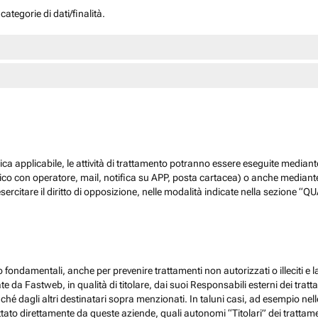
ategorie di dati/finalità.
dica applicabile, le attività di trattamento potranno essere eseguite mediante
nico con operatore, mail, notifica su APP, posta cartacea) o anche mediant
sercitare il diritto di opposizione, nelle modalità indicate nella sezione 
 fondamentali, anche per prevenire trattamenti non autorizzati o illeciti e la
 da Fastweb, in qualità di titolare, dai suoi Responsabili esterni dei trattamen
nché dagli altri destinatari sopra menzionati. In taluni casi, ad esempio ne
ato direttamente da queste aziende, quali autonomi “Titolari” dei trattamenti,