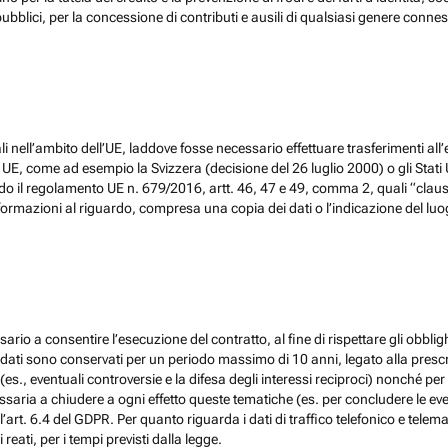
ubblici, per la concessione di contributi e ausili di qualsiasi genere conne
 nell’ambito dell’UE, laddove fosse necessario effettuare trasferimenti all’
, come ad esempio la Svizzera (decisione del 26 luglio 2000) o gli Stati Un
do il regolamento UE n. 679/2016, artt. 46, 47 e 49, comma 2, quali “claus
ormazioni al riguardo, compresa una copia dei dati o l’indicazione del luogo 
ario a consentire l’esecuzione del contratto, al fine di rispettare gli obblig
, i dati sono conservati per un periodo massimo di 10 anni, legato alla prescri
(es., eventuali controversie e la difesa degli interessi reciproci) nonché per 
ia a chiudere a ogni effetto queste tematiche (es. per concludere le eventu
l’art. 6.4 del GDPR. Per quanto riguarda i dati di traffico telefonico e tel
eati, per i tempi previsti dalla legge.