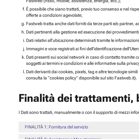
Fastweb (fisso, mobile, assistenza, energia, ecc.);
È possibile che siano trattati, previo tuo consenso e nel rispet
offerte a condizioni agevolate;
Fastweb tratta anche dati forniti da terze parti e/o partner, ad 
Dati pertinenti alla gestione ed esecuzione dei provvediment
Dati relativi all’ubicazione determinati tramite le informazioni 
Immagini e voce registrati ai fini dell’identificazione dell’Ut
Dati presenti sui social network in caso di contatto tramite c
soggetti ai termini e condizioni e alle informative sulla priv
Dati derivanti dai cookies, pixels, tag e altre tecnologie simi
consulta la “cookies policy” disponibile sul sito Fastweb.it).
Finalità dei trattamenti,
I Dati sono trattati, manualmente o con il supporto di mezzi inform
FINALITÀ 1: Fornitura del servizio