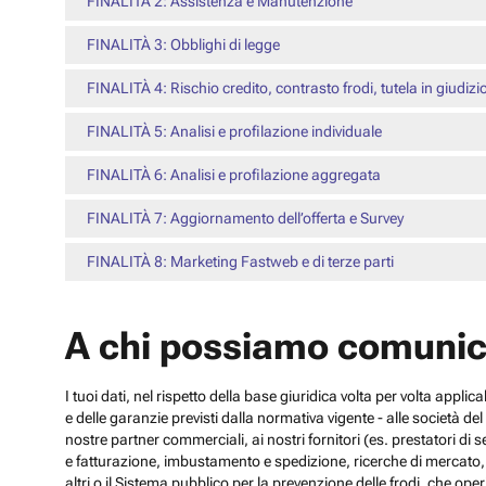
FINALITÀ 2: Assistenza e Manutenzione
FINALITÀ 3: Obblighi di legge
FINALITÀ 4: Rischio credito, contrasto frodi, tutela in giudizi
FINALITÀ 5: Analisi e profilazione individuale
FINALITÀ 6: Analisi e profilazione aggregata
FINALITÀ 7: Aggiornamento dell’offerta e Survey
FINALITÀ 8: Marketing Fastweb e di terze parti
A chi possiamo comunic
I tuoi dati, nel rispetto della base giuridica volta per volta appli
e delle garanzie previsti dalla normativa vigente - alle società d
nostre partner commerciali, ai nostri fornitori (es. prestatori di
e fatturazione, imbustamento e spedizione, ricerche di mercato, con
altri o il Sistema pubblico per la prevenzione delle frodi, che operi