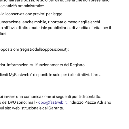
personali sarà possibile solo per gli ex clienti che non presentino
se attività amministrative.
i di conservazione previsti per legge.
a numerazione, anche mobile, riportata o meno negli elenchi
ll’invio di altro materiale pubblicitario, di vendita diretta, per il
fine.
pposizioni (registrodelleopposizioni.it);
eriori informazioni sul funzionamento del Registro.
enti MyFastweb è disponibile solo per i clienti attivi. L’area
 puoi inviare una comunicazione ai seguenti punti di contatto:
to del DPO sono: mail -
dpo@fastweb.it
, indirizzo Piazza Adriano
sul sito web istituzionale del Garante.