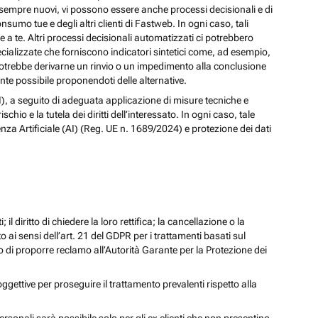
izi sempre nuovi, vi possono essere anche processi decisionali e di
nsumo tue e degli altri clienti di Fastweb. In ogni caso, tali
a te. Altri processi decisionali automatizzati ci potrebbero
pecializzate che forniscono indicatori sintetici come, ad esempio,
e, potrebbe derivarne un rinvio o un impedimento alla conclusione
te possibile proponendoti delle alternative.
 (AI), a seguito di adeguata applicazione di misure tecniche e
io e la tutela dei diritti dell’interessato. In ogni caso, tale
enza Artificiale (AI) (Reg. UE n. 1689/2024) e protezione dei dati
; il diritto di chiedere la loro rettifica; la cancellazione o la
to ai sensi dell’art. 21 del GDPR per i trattamenti basati sul
iritto di proporre reclamo all’Autorità Garante per la Protezione dei
oggettive per proseguire il trattamento prevalenti rispetto alla