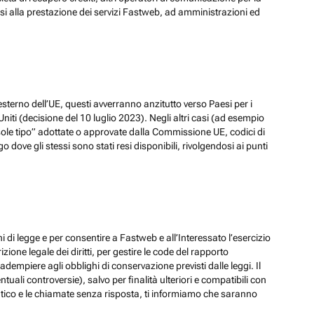
ssi alla prestazione dei servizi Fastweb, ad amministrazioni ed
esterno dell’UE, questi avverranno anzitutto verso Paesi per i
iti (decisione del 10 luglio 2023). Negli altri casi (ad esempio
ole tipo” adottate o approvate dalla Commissione UE, codici di
dove gli stessi sono stati resi disponibili, rivolgendosi ai punti
hi di legge e per consentire a Fastweb e all’Interessato l’esercizio
zione legale dei diritti, per gestire le code del rapporto
adempiere agli obblighi di conservazione previsti dalle leggi. Il
ali controversie), salvo per finalità ulteriori e compatibili con
ematico e le chiamate senza risposta, ti informiamo che saranno