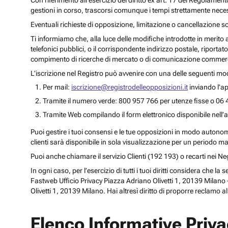
Con riferimento all’esercizio del diritto ex art. 17 del Regolament
gestioni in corso, trascorsi comunque i tempi strettamente necess
Eventuali richieste di opposizione, limitazione o cancellazione s
Ti informiamo che, alla luce delle modifiche introdotte in merito
telefonici pubblici, o il corrispondente indirizzo postale, riportato
compimento di ricerche di mercato o di comunicazione commercia
L’iscrizione nel Registro può avvenire con una delle seguenti mod
Per mail:
iscrizione@registrodelleopposizioni.it
inviando l’ap
Tramite il numero verde: 800 957 766 per utenze fisse o 06 
Tramite Web compilando il form elettronico disponibile nell’a
Puoi gestire i tuoi consensi e le tue opposizioni in modo autonomo 
clienti sarà disponibile in sola visualizzazione per un periodo m
Puoi anche chiamare il servizio Clienti (192 193) o recarti nei 
In ogni caso, per l’esercizio di tutti i tuoi diritti considera che
Fastweb Ufficio Privacy Piazza Adriano Olivetti 1, 20139 Milano -
Olivetti 1, 20139 Milano. Hai altresì diritto di proporre reclamo a
Elenco Informative Priv