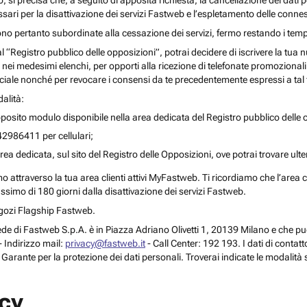
o, si precisa che, a seguito di apposita richiesta, la cancellazione dei dati 
ari per la disattivazione dei servizi Fastweb e l’espletamento delle connes
ono pertanto subordinate alla cessazione dei servizi, fermo restando i temp
 al “Registro pubblico delle opposizioni”, potrai decidere di iscrivere la tu
 nei medesimi elenchi, per opporti alla ricezione di telefonate promozionali o a
le nonché per revocare i consensi da te precedentemente espressi a tal 
alità:
posito modulo disponibile nella area dedicata del Registro pubblico delle o
42986411 per cellulari;
rea dedicata, sul sito del Registro delle Opposizioni, ove potrai trovare ult
attraverso la tua area clienti attivi MyFastweb. Ti ricordiamo che l’area cli
assimo di 180 giorni dalla disattivazione dei servizi Fastweb.
Negozi Flagship Fastweb.
 la sede di Fastweb S.p.A. è in Piazza Adriano Olivetti 1, 20139 Milano e che
 Indirizzo mail:
privacy@fastweb.it
- Call Center: 192 193. I dati di contat
l Garante per la protezione dei dati personali. Troverai indicate le modalità 
acy