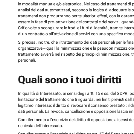
in modalità manuale e/o elettronica. Nel caso dei trattamenti di p
analisi dei dati automatizzati, secondo la logica di adeguare le opz
trattamenti non produrranno per te ulteriori effetti, con la gara
essere in fase di pre-attivazione dei contratti e dei servizi, qua
Crif o volte a scongiurare le frodi e i furti di identità, tramite
di un contratto o all’attivazione di servizi con una specifica m
Si precisa, inoltre, che il trattamento dei dati personali per le fi
organizzative – quali la minimizzazione e la pseudonimizzazione – i
trattamento avverrà nel rispetto dei principi di minimizzazione, t
personali.
Quali sono i tuoi diritti
In qualità di Interessato, ai sensi degli artt. 15 e ss. del GDPR, potra
limitazione del trattamento che ti riguarda, nei limiti previsti dal
legittimo interesse; il diritto di revocare il consenso prestato ; il 
dati personali. La revoca, cancellazione e opposizione lascia impr
Con riferimento all’esercizio del diritto di opposizione ai sensi de
richiesta dell’interessato.