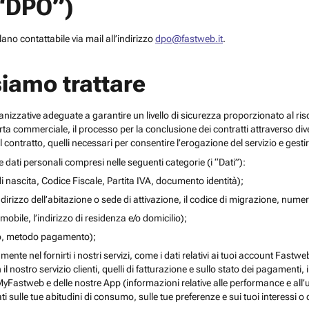
(“DPO”)
no contattabile via mail all’indirizzo
dpo@fastweb.it
.
siamo trattare
nizzative adeguate a garantire un livello di sicurezza proporzionato al ris
ferta commerciale, il processo per la conclusione dei contratti attraverso di
 contratto, quelli necessari per consentire l’erogazione del servizio e gesti
re dati personali compresi nelle seguenti categorie (i “Dati”):
i nascita, Codice Fiscale, Partita IVA, documento identità);
l’indirizzo dell’abitazione o sede di attivazione, il codice di migrazione, numero 
mobile, l’indirizzo di residenza e/o domicilio);
ito, metodo pagamento);
mente nel fornirti i nostri servizi, come i dati relativi ai tuoi account Fastw
on il nostro servizio clienti, quelli di fatturazione e sullo stato dei pagamenti,
yFastweb e delle nostre App (informazioni relative alle performance e all’uti
ti sulle tue abitudini di consumo, sulle tue preferenze e sui tuoi interessi o 