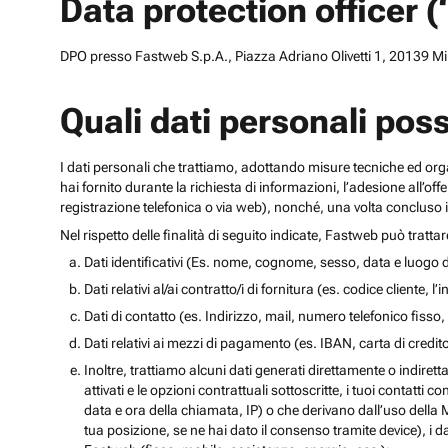
Data protection officer 
DPO presso Fastweb S.p.A., Piazza Adriano Olivetti 1, 20139 Mila
Quali dati personali pos
I dati personali che trattiamo, adottando misure tecniche ed orga
hai fornito durante la richiesta di informazioni, l’adesione all’of
registrazione telefonica o via web), nonché, una volta concluso il
Nel rispetto delle finalità di seguito indicate, Fastweb può tratta
Dati identificativi (Es. nome, cognome, sesso, data e luogo d
Dati relativi al/ai contratto/i di fornitura (es. codice cliente, 
Dati di contatto (es. Indirizzo, mail, numero telefonico fisso, 
Dati relativi ai mezzi di pagamento (es. IBAN, carta di cred
Inoltre, trattiamo alcuni dati generati direttamente o indiretta
attivati e le opzioni contrattuali sottoscritte, i tuoi contatti c
data e ora della chiamata, IP) o che derivano dall’uso della M
tua posizione, se ne hai dato il consenso tramite device), i da