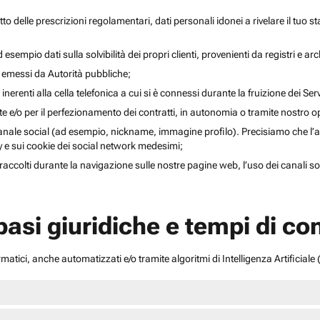
to delle prescrizioni regolamentari, dati personali idonei a rivelare il tuo sta
esempio dati sulla solvibilità dei propri clienti, provenienti da registri e arch
i emessi da Autorità pubbliche;
inerenti alla cella telefonica a cui si è connessi durante la fruizione dei Serv
ente e/o per il perfezionamento dei contratti, in autonomia o tramite nostro 
anale social (ad esempio, nickname, immagine profilo). Precisiamo che l’acce
acy e sui cookie dei social network medesimi;
li raccolti durante la navigazione sulle nostre pagine web, l’uso dei canali 
 basi giuridiche e tempi di c
atici, anche automatizzati e/o tramite algoritmi di Intelligenza Artificiale (A