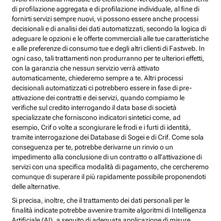
di profilazione aggregata e di profilazione individuale, al fine di
fornirti servizi sempre nuovi, vi possono essere anche processi
decisionali e di analisi dei dati automatizzati, secondo la logica di
adeguare le opzioni e le offerte commerciali alle tue caratteristiche
e alle preferenze di consumo tue e degli altri clienti di Fastweb. In
ogni caso, tali trattamenti non produrranno per te ulteriori effetti,
con la garanzia che nessun servizio verrà attivato
automaticamente, chiederemo sempre a te. Altri processi
decisionali automatizzati ci potrebbero essere in fase di pre-
attivazione dei contratti e dei servizi, quando compiamo le
verifiche sul credito interrogando il data base di società
specializzate che forniscono indicatori sintetici come, ad
esempio, Crif o volte a scongiurare le frodi e i furti di identità,
tramite interrogazione dei Database di Sogei e di Crif. Come sola
conseguenza per te, potrebbe derivarne un rinvio o un
impedimento alla conclusione di un contratto o all’attivazione di
servizi con una specifica modalità di pagamento, che cercheremo
comunque di superare il più rapidamente possibile proponendoti
delle alternative.
Si precisa, inoltre, che il trattamento dei dati personali per le
finalità indicate potrebbe avvenire tramite algoritmi di Intelligenza
Artificiale (AI), a seguito di adeguata applicazione di misure