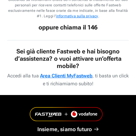
personali per ricevere contatti telefonici sulle offerte Fastweb
esclusivamente nelle fasce orarie da me indicate, in base alla finalità
#1. Leggi l'
informativa sulla privacy
.
oppure chiama il 146
Sei già cliente Fastweb e hai bisogno
d’assistenza? o vuoi attivare un’offerta
mobile?
Accedi alla tua
Area Clienti MyFastweb
, ti basta un click
e ti richiamiamo subito!
Insieme, siamo futuro