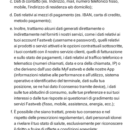
Dati di contatto (es. Indirizzo, mail, numero telefonico fisso,
mobile, l’indirizzo di residenza e/o domicilio);
Dati relativi ai mezzi di pagamento (es. IBAN, carta di credito,
metodo pagamento);
Inoltre, trattiamo alcuni dati generati direttamente o
indirettamente nel fornirti i nostri servizi, come i dati relativi ai
tuoi account Fastweb (username e password), quelli relativi
ai prodotti o servizi attivati e le opzioni contrattuali sottoscritte,
i tuoi contatti con il nostro servizio clienti, quelli di fatturazione
e sullo stato dei pagamenti, i dati relativi al traffico telefonico e
telematico (numeri chiamati, data e ora della chiamata, IP) o
che derivano dall’uso della MyFastweb e delle nostre App
(informazioni relative alle performance e all’utilizzo, sistema
operativo e identificativo del terminale, dati sulla tua
posizione, se ne hai dato il consenso tramite device), i dati
sulle tue abitudini di consumo, sulle tue preferenze e sui tuoi
interessi o dalle tue risposte ai questionari di gradimento sui
servizi Fastweb (fisso, mobile, assistenza, energia, ecc.);
È possibile che siano trattati, previo tuo consenso e nel
rispetto delle prescrizioni regolamentari, dati personali idonei
a rivelare il tuo stato di salute, esclusivamente per riconoscere
il diritto a fruire di offerte a condizioni agevolate;