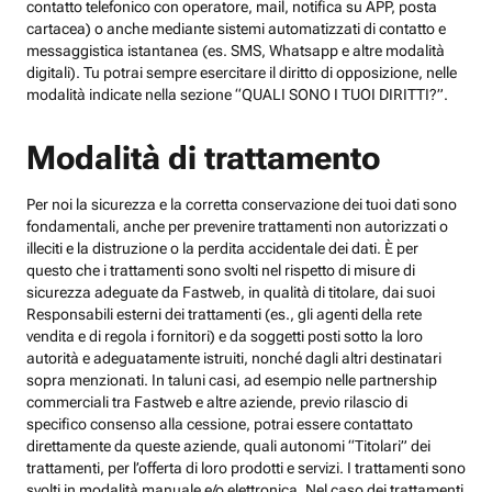
contatto telefonico con operatore, mail, notifica su APP, posta
cartacea) o anche mediante sistemi automatizzati di contatto e
messaggistica istantanea (es. SMS, Whatsapp e altre modalità
digitali). Tu potrai sempre esercitare il diritto di opposizione, nelle
modalità indicate nella sezione “QUALI SONO I TUOI DIRITTI?”.
Modalità di trattamento
Per noi la sicurezza e la corretta conservazione dei tuoi dati sono
fondamentali, anche per prevenire trattamenti non autorizzati o
illeciti e la distruzione o la perdita accidentale dei dati. È per
questo che i trattamenti sono svolti nel rispetto di misure di
sicurezza adeguate da Fastweb, in qualità di titolare, dai suoi
Responsabili esterni dei trattamenti (es., gli agenti della rete
vendita e di regola i fornitori) e da soggetti posti sotto la loro
autorità e adeguatamente istruiti, nonché dagli altri destinatari
sopra menzionati. In taluni casi, ad esempio nelle partnership
commerciali tra Fastweb e altre aziende, previo rilascio di
specifico consenso alla cessione, potrai essere contattato
direttamente da queste aziende, quali autonomi “Titolari” dei
trattamenti, per l’offerta di loro prodotti e servizi. I trattamenti sono
svolti in modalità manuale e/o elettronica. Nel caso dei trattamenti