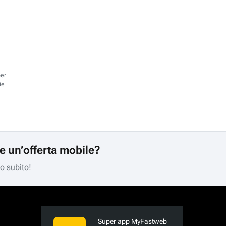
per
ie
re un’offerta mobile?
mo subito!
Super app MyFastweb