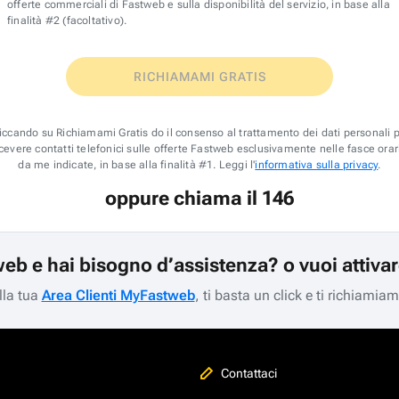
offerte commerciali di Fastweb e sulla disponibilità del servizio, in base alla
finalità #2 (facoltativo).
RICHIAMAMI GRATIS
iccando su Richiamami Gratis do il consenso al trattamento dei dati personali 
icevere contatti telefonici sulle offerte Fastweb esclusivamente nelle fasce orar
da me indicate, in base alla finalità #1. Leggi l'
informativa sulla privacy
.
oppure chiama il 146
web e hai bisogno d’assistenza? o vuoi attiva
lla tua
Area Clienti MyFastweb
, ti basta un click e ti richiamia
Contattaci