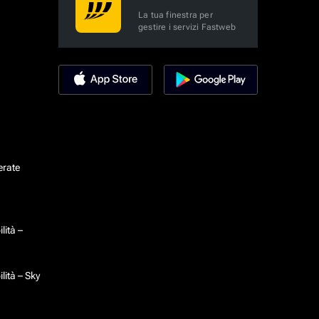
La tua finestra per
gestire i servizi Fastweb
erate
lità –
lità – Sky