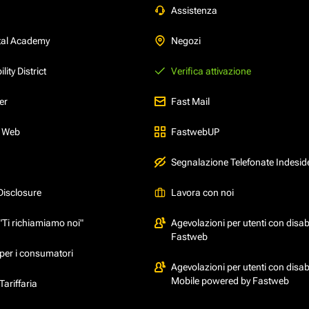
Assistenza
tal Academy
Negozi
ity District
Verifica attivazione
er
Fast Mail
l Web
FastwebUP
Segnalazione Telefonate Indesid
Disclosure
Lavora con noi
"Ti richiamiamo noi"
Agevolazioni per utenti con disabi
Fastweb
per i consumatori
Agevolazioni per utenti con disabi
Mobile powered by Fastweb
ariffaria