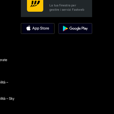
La tua finestra per
gestire i servizi Fastweb
erate
lità –
lità – Sky