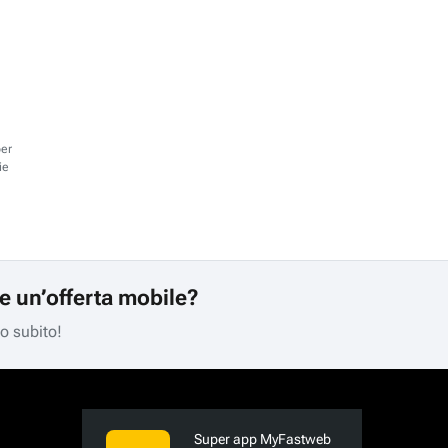
per
ie
re un’offerta mobile?
mo subito!
Super app MyFastweb