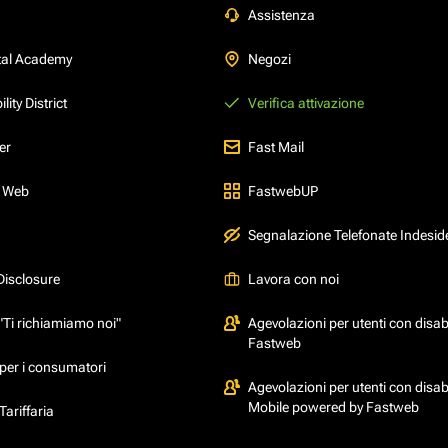
Assistenza
tal Academy
Negozi
ity District
Verifica attivazione
er
Fast Mail
l Web
FastwebUP
Segnalazione Telefonate Indesid
Disclosure
Lavora con noi
"Ti richiamiamo noi"
Agevolazioni per utenti con disabi
Fastweb
per i consumatori
Agevolazioni per utenti con disabi
Mobile powered by Fastweb
ariffaria