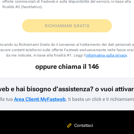
offerte commerciali di Fastweb e sulla disponibilità del servizio, in base alla
finalità #2 (facoltativo).
RICHIAMAMI GRATIS
iccando su Richiamami Gratis do il consenso al trattamento dei dati personali 
icevere contatti telefonici sulle offerte Fastweb esclusivamente nelle fasce orar
da me indicate, in base alla finalità #1. Leggi l'
informativa sulla privacy
.
oppure chiama il 146
web e hai bisogno d’assistenza? o vuoi attiva
lla tua
Area Clienti MyFastweb
, ti basta un click e ti richiamia
Contattaci