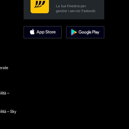
La tua finestra per
gestire i servizi Fastweb
erate
lità –
lità – Sky