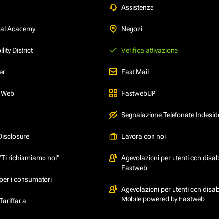
Assistenza
tal Academy
Negozi
ity District
Verifica attivazione
er
Fast Mail
l Web
FastwebUP
Segnalazione Telefonate Indesid
Disclosure
Lavora con noi
"Ti richiamiamo noi"
Agevolazioni per utenti con disabi
Fastweb
per i consumatori
Agevolazioni per utenti con disabi
Mobile powered by Fastweb
ariffaria