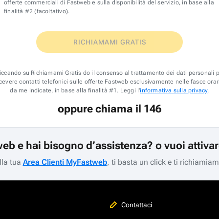
offerte commerciali di Fastweb e sulla disponibilità del servizio, in base alla
finalità #2 (facoltativo).
RICHIAMAMI GRATIS
iccando su Richiamami Gratis do il consenso al trattamento dei dati personali 
icevere contatti telefonici sulle offerte Fastweb esclusivamente nelle fasce orar
da me indicate, in base alla finalità #1. Leggi l'
informativa sulla privacy
.
oppure chiama il 146
web e hai bisogno d’assistenza? o vuoi attiva
lla tua
Area Clienti MyFastweb
, ti basta un click e ti richiamia
Contattaci