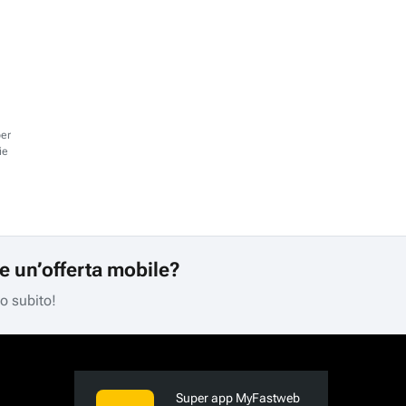
per
ie
re un’offerta mobile?
mo subito!
Super app MyFastweb