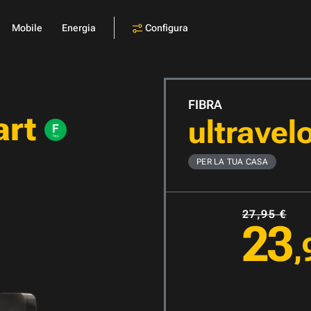
Configura
Mobile
Energia
FIBRA
art
ultravel
PER LA TUA
CASA
27
,95
€
23
,