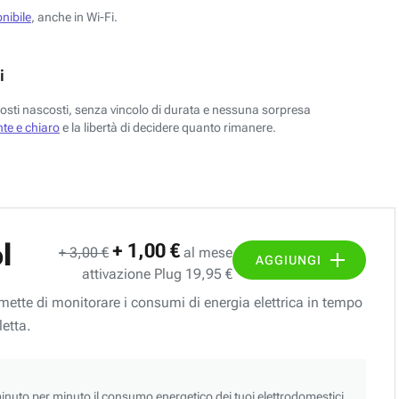
nibile
, anche in Wi-Fi.
i
costi nascosti, senza vincolo di durata e nessuna sorpresa
te e chiaro
e la libertà di decidere quanto rimanere.
l
+ 1,00 €
+ 3,00 €
al mese
AGGIUNGI
attivazione Plug 19,95 €
ermette di monitorare i consumi di energia elettrica in tempo
letta.
nuto per minuto il consumo energetico dei tuoi elettrodomestici