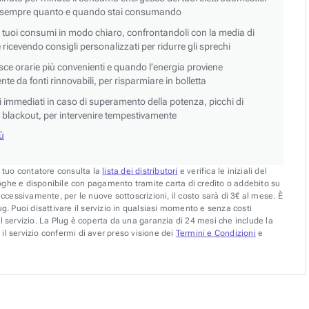
 sempre quanto e quando stai consumando
i tuoi consumi in modo chiaro, confrontandoli con la media di
 e ricevendo consigli personalizzati per ridurre gli sprechi
asce orarie più convenienti e quando l’energia proviene
e da fonti rinnovabili, per risparmiare in bolletta
si immediati in caso di superamento della potenza, picchi di
blackout, per intervenire tempestivamente
iù
l tuo contatore consulta la
lista dei distributori
e verifica le iniziali del
oghe e disponibile con pagamento tramite carta di credito o addebito su
uccessivamente, per le nuove sottoscrizioni, il costo sarà di 3€ al mese. È
g. Puoi disattivare il servizio in qualsiasi momento e senza costi
l servizio. La Plug è coperta da una garanzia di 24 mesi che include la
il servizio confermi di aver preso visione dei
Termini e Condizioni
e