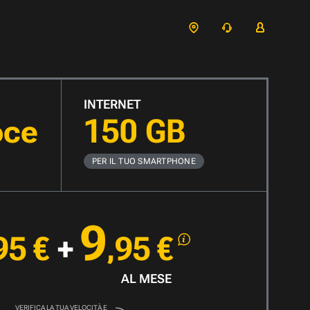
INTERNET
oce
150 GB
PER IL TUO
SMARTPHONE
9
95
€
+
,95
€
AL MESE
VERIFICA LA TUA VELOCITÀ E