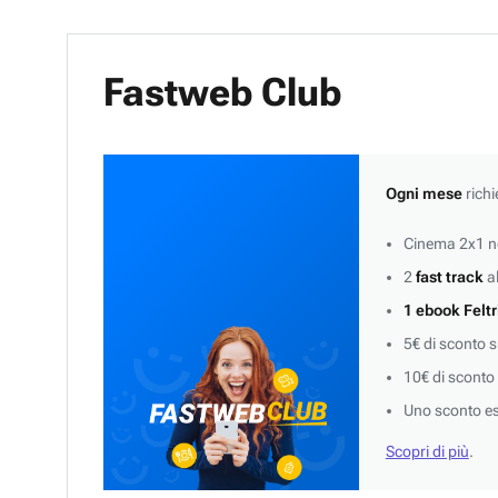
Fastweb Club
Ogni mese
richi
Cinema 2x1 ne
2
fast track
al
1 ebook Feltr
5€ di sconto 
10€ di sconto
Uno sconto es
Scopri di più
.