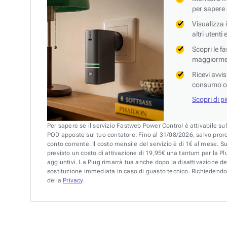
per sapere
Visualizza 
altri utenti
Scopri le f
maggiorment
Ricevi avvi
consumo o 
Scopri di p
Per sapere se il servizio Fastweb Power Control è attivabile su
POD apposte sul tuo contatore. Fino al 31/08/2026, salvo pror
conto corrente. Il costo mensile del servizio è di 1€ al mese. S
previsto un costo di attivazione di 19,95€ una tantum per la Plu
aggiuntivi. La Plug rimarrà tua anche dopo la disattivazione de
sostituzione immediata in caso di guasto tecnico. Richiedendo 
della
Privacy
.