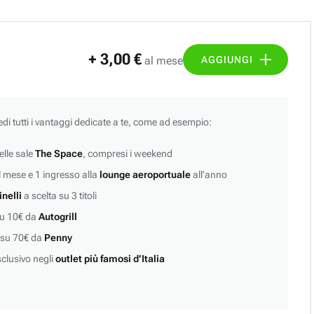
+ 3,00 €
AGGIUNGI
al mese
edi tutti i vantaggi dedicate a te, come ad esempio:
lle sale
The Space
, compresi i weekend
 mese e 1 ingresso alla
lounge aeroportuale
all’anno
inelli
a scelta su 3 titoli
su 10€ da
Autogrill
 su 70€ da
Penny
clusivo negli
outlet più famosi d’Italia