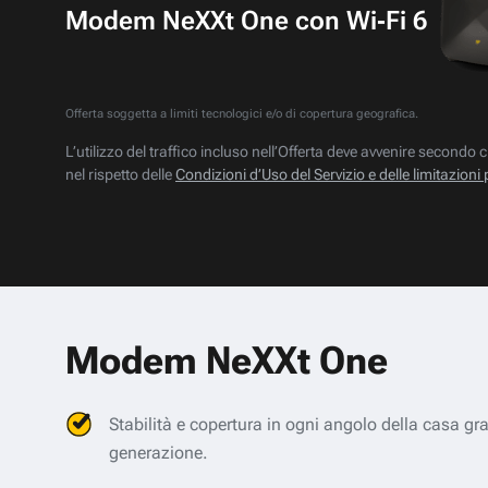
Modem NeXXt One con Wi‑Fi 6
Offerta soggetta a limiti tecnologici e/o di copertura geografica.
L’utilizzo del traffico incluso nell’Offerta deve avvenire secondo c
nel rispetto delle
Condizioni d’Uso del Servizio e delle limitazioni 
Modem NeXXt One
Stabilità e copertura in ogni angolo della casa gr
generazione.