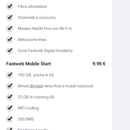
Fibra ultraveloce
Chiamate a consumo
Modem NeXXt One con Wi-Fi 6
Attivazione linea
Corsi Fastweb Digital Academy
Fastweb
Mobile Start
9,95 €
150 GB, anche in 5G
Minuti
illimitati
verso fissi e mobili nazionali
32 GB di roaming UE
WiFi-Calling
200 SMS
Spedizione gratis