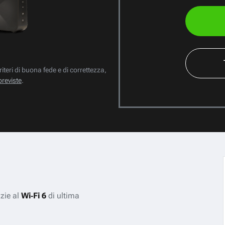
riteri di buona fede e di correttezza,
previste
.
azie al
Wi‑Fi 6
di ultima